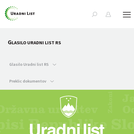
G
LASILO URADNI LIST RS
Glasilo Uradni list RS
Preklic dokumentov