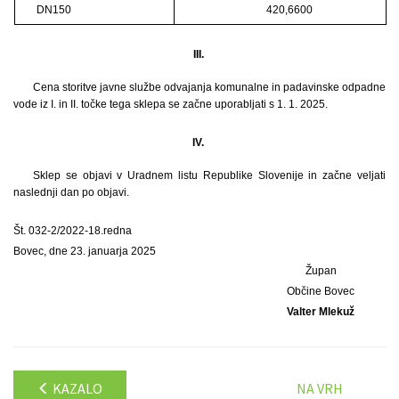
DN150
420,6600
III.
Cena storitve javne službe odvajanja komunalne in padavinske odpadne
vode iz I. in II. točke tega sklepa se začne uporabljati s 1. 1. 2025.
IV.
Sklep se objavi v Uradnem listu Republike Slovenije in začne veljati
naslednji dan po objavi.
Št. 032-2/2022-18.redna
Bovec, dne 23. januarja 2025
Župan
Občine Bovec
Valter Mlekuž
KAZALO
NA VRH