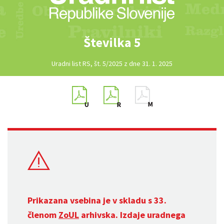
Številka 5
Uradni list RS, št. 5/2025 z dne 31. 1. 2025
Prikazana vsebina je v skladu s 33.
členom
ZoUL
arhivska. Izdaje uradnega