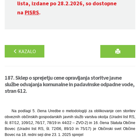
lista, izdane po 28.2.2026, so dostopne
na
PISRS
.
KAZALO
187. Sklep o sprejetju cene opravljanja storitve javne
službe odvajanja komunalne in padavinske odpadne vode,
stran 612.
Na podlagi 5. člena Uredbe o metodologiji za oblikovanje cen storitev
obveznih občinskih gospodarskih javnih služb varstva okolja (Uradni list RS,
št. 87/12, 109/12, 76/17, 78/19 in 44/22 – ZVO-2) in 16. člena Statuta Občine
Bovec (Uradni list RS, št. 72/06, 89/10 in 75/17) je Občinski svet Občine
Bovec na 18. redni seji dne 23. 1. 2025 sprejel