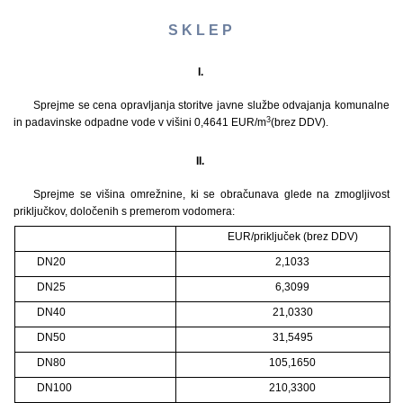
S K L E P
I.
Sprejme se cena opravljanja storitve javne službe odvajanja komunalne
3
in padavinske odpadne vode v višini 0,4641 EUR/m
(brez DDV).
II.
Sprejme se višina omrežnine, ki se obračunava glede na zmogljivost
priključkov, določenih s premerom vodomera:
EUR/priključek (brez DDV)
DN20
2,1033
DN25
6,3099
DN40
21,0330
DN50
31,5495
DN80
105,1650
DN100
210,3300