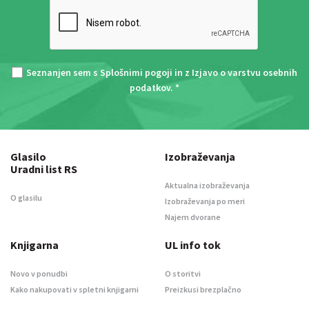
Seznanjen sem s
Splošnimi pogoji
in z
Izjavo o varstvu osebnih
podatkov
. *
Glasilo
Izobraževanja
Uradni list RS
Aktualna izobraževanja
O glasilu
Izobraževanja po meri
Najem dvorane
Knjigarna
UL info tok
Novo v ponudbi
O storitvi
Kako nakupovati v spletni knjigarni
Preizkusi brezplačno