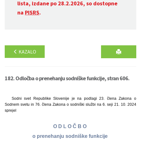
lista, izdane po 28.2.2026, so dostopne
na
PISRS
.
KAZALO
182. Odločba o prenehanju sodniške funkcije, stran 606.
Sodni svet Republike Slovenije je na podlagi 23. člena Zakona o
Sodnem svetu in 76. člena Zakona o sodniški službi na 6. seji 21. 10. 2024
sprejel
O D L O Č B O
o prenehanju sodniške funkcije