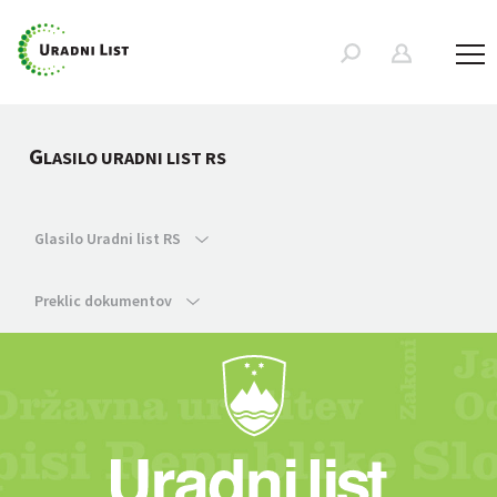
G
LASILO URADNI LIST RS
Glasilo Uradni list RS
Preklic dokumentov