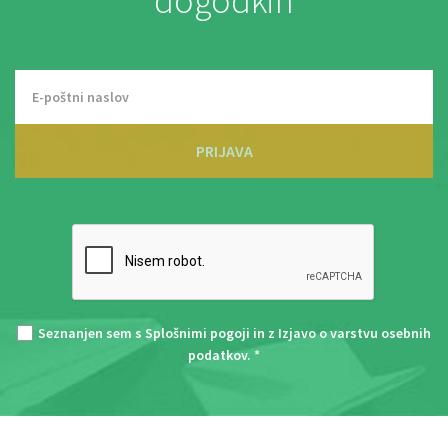
dogodkih
PRIJAVA
Seznanjen sem s
Splošnimi pogoji
in z
Izjavo o varstvu osebnih
podatkov
. *