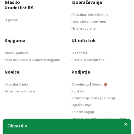
Glasilo
Izobraževanja
Uradni list RS
Aktualna izobraževanja
O glasilu
Izobraževanja po meri
Najem dvorane
Knjigarna
UL info tok
Novo v ponudbi
O storitvi
Kako nakupovati v spletni knjigarni
Preizkusi brezplačno
Novice
Podjetje
|
Aktualni članki
O podjetju
About
Naroči se na novice
Kontakt
Informacije javnega značaja
Oglaševanje
Splošni pogoji
Izjava o varstvu osebnih podatkov
×
E-dražbe
Obvestilo