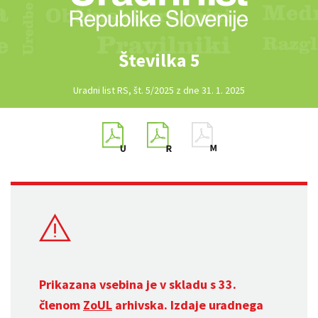
Številka 5
Uradni list RS, št. 5/2025 z dne 31. 1. 2025
Prikazana vsebina je v skladu s 33.
členom
ZoUL
arhivska. Izdaje uradnega