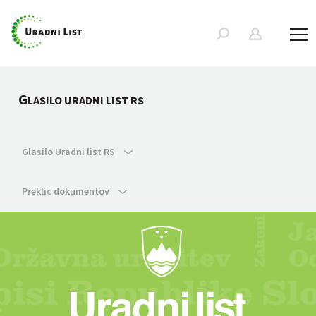
G
LASILO URADNI LIST RS
Glasilo Uradni list RS
Preklic dokumentov