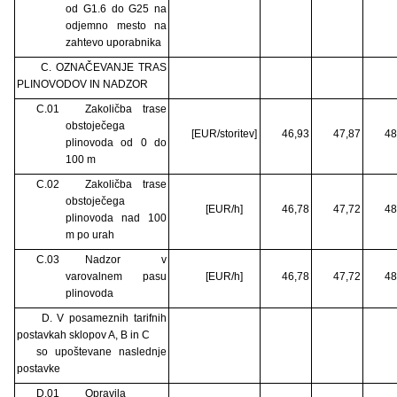
od G1.6 do G25 na
odjemno mesto na
zahtevo uporabnika
C. OZNAČEVANJE TRAS
PLINOVODOV IN NADZOR
C.01
Zakoličba trase
obstoječega
[EUR/storitev]
46,93
47,87
48
plinovoda od 0 do
100 m
C.02
Zakoličba trase
obstoječega
[EUR/h]
46,78
47,72
48
plinovoda nad 100
m po urah
C.03
Nadzor v
varovalnem pasu
[EUR/h]
46,78
47,72
48
plinovoda
D. V posameznih tarifnih
postavkah sklopov A, B in C
so upoštevane naslednje
postavke
D.01
Opravila