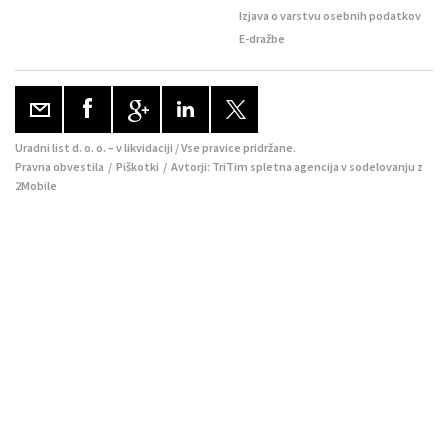
Izjava o varstvu osebnih podatkov
E-dražbe
Uradni list d. o. o. – v likvidaciji / Vse pravice pridržane.
Pravna obvestila
/
Piškotki
/ Avtorji:
TriTim spletna agencija
v sodelovanju z
2Mobile