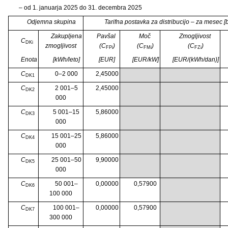
– od 1. januarja 2025 do 31. decembra 2025
Odjemna skupina
Tarifna postavka za distribucijo – za mesec 
Zakupljena
Pavšal
Moč
Zmogljivost
C
DKi
zmogljivost
(C
)
(C
)
(C
)
FPi
FMi
FZi
Enota
[kWh/leto]
[EUR]
[EUR/kW]
[EUR/(kWh/dan)]
C
0–2 000
2,45000
DK1
C
2 001–5
2,45000
DK2
000
C
5 001–15
5,86000
DK3
000
C
15 001–25
5,86000
DK4
000
C
25 001–50
9,90000
DK5
000
C
50 001–
0,00000
0,57900
DK6
100 000
C
100 001–
0,00000
0,57900
DK7
300 000