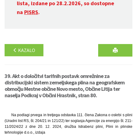
lista, izdane po 28.2.2026, so dostopne
na
PISRS
.
KAZALO
39. Akt o določitvi tarifnih postavk omrežnine za
distribucijski sistem zemeljskega plina na geografskem
območju Mestne občine Novo mesto, Občine Litija ter
naselja Podkraj v Občini Hrastnik, stran 80.
Na podlagi prvega in tretjega odstavka 111. člena Zakona o oskrbi s plini
(Uradni list RS, št. 204/21 in 121/22) ter soglasja Agencije za energijo št. 211-
11/2024/22 z dne 20. 12. 2024, družba Istrabenz plini, Plini in plinske
tehnologije d.o.o., izdaja