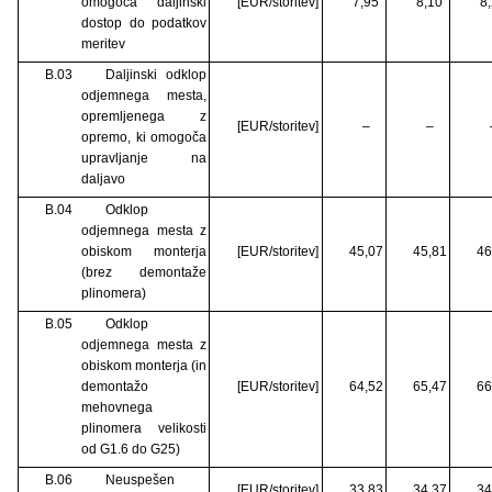
omogoča daljinski
[EUR/storitev]
7,95
8,10
8
dostop do podatkov
meritev
B.03
Daljinski odklop
odjemnega mesta,
opremljenega z
[EUR/storitev]
–
–
opremo, ki omogoča
upravljanje na
daljavo
B.04
Odklop
odjemnega mesta z
obiskom monterja
[EUR/storitev]
45,07
45,81
46
(brez demontaže
plinomera)
B.05
Odklop
odjemnega mesta z
obiskom monterja (in
demontažo
[EUR/storitev]
64,52
65,47
66
mehovnega
plinomera velikosti
od G1.6 do G25)
B.06
Neuspešen
[EUR/storitev]
33,83
34,37
34