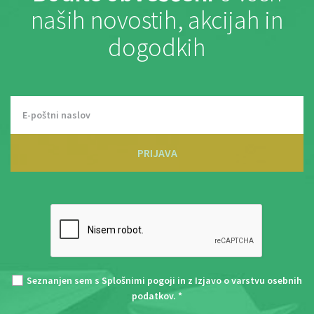
naših novostih, akcijah in
dogodkih
PRIJAVA
Seznanjen sem s
Splošnimi pogoji
in z
Izjavo o varstvu osebnih
podatkov
. *