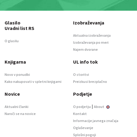
Glasilo
Izobraževanja
Uradni list RS
Aktualna izobraževanja
O glasilu
Izobraževanja po meri
Najem dvorane
Knjigarna
UL info tok
Novo v ponudbi
O storitvi
Kako nakupovati v spletni knjigarni
Preizkusi brezplačno
Novice
Podjetje
|
Aktualni članki
O podjetju
About
Naroči se na novice
Kontakt
Informacije javnega značaja
Oglaševanje
Splošni pogoji