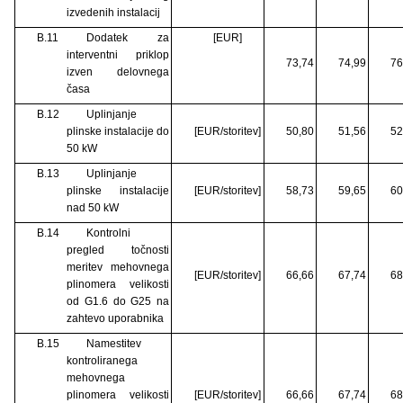
izvedenih instalacij
B.11
Dodatek za
[EUR]
interventni priklop
73,74
74,99
76
izven delovnega
časa
B.12
Uplinjanje
plinske instalacije do
[EUR/storitev]
50,80
51,56
52
50 kW
B.13
Uplinjanje
plinske instalacije
[EUR/storitev]
58,73
59,65
60
nad 50 kW
B.14
Kontrolni
pregled točnosti
meritev mehovnega
[EUR/storitev]
66,66
67,74
68
plinomera velikosti
od G1.6 do G25 na
zahtevo uporabnika
B.15
Namestitev
kontroliranega
mehovnega
plinomera velikosti
[EUR/storitev]
66,66
67,74
68