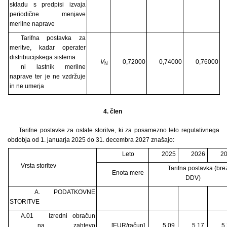
skladu s predpisi izvaja
periodične menjave
merilne naprave
Tarifna postavka za
meritve, kadar operater
distribucijskega sistema
V
0,72000
0,74000
0,76000
N
ni lastnik merilne
naprave ter je ne vzdržuje
in ne umerja
4. člen
Tarifne postavke za ostale storitve, ki za posamezno leto regulativnega
obdobja od 1. januarja 2025 do 31. decembra 2027 znašajo:
Leto
2025
2026
2
Vrsta storitev
Tarifna postavka (bre
Enota mere
DDV)
A. PODATKOVNE
STORITVE
A.01
Izredni obračun
na zahtevo
[EUR/račun]
5,09
5,17
5