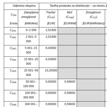
Odjemna skupina
Tarifna postavka za distribucijo – za mesec
Zakupljena
Pavšal
Moč
Zmogljivost
C
DKi
zmogljivost
(C
)
(C
)
(C
)
FPi
FMi
FZi
Enota
[kWh/leto]
[EUR]
[EUR/kW]
[EUR/(kWh/dan)]
C
0–2 000
2,52400
DK1
C
2 001–5
2,52400
DK2
000
C
5 001–15
6,03600
DK3
000
C
15 001–25
6,03600
DK4
000
C
25 001–50
10,20000
DK5
000
C
50 001–
0,00000
0,59600
DK6
100 000
C
100 001–
0,00000
0,59600
DK7
300 000
C
300 001–
0,00000
0,59600
DK8