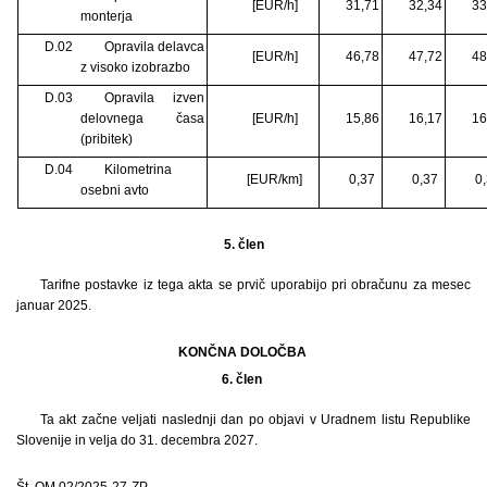
[EUR/h]
31,71
32,34
33
monterja
D.02
Opravila delavca
[EUR/h]
46,78
47,72
48
z visoko izobrazbo
D.03
Opravila izven
delovnega časa
[EUR/h]
15,86
16,17
16
(pribitek)
D.04
Kilometrina
[EUR/km]
0,37
0,37
0
osebni avto
5. člen
Tarifne postavke iz tega akta se prvič uporabijo pri obračunu za mesec
januar 2025.
KONČNA DOLOČBA
6. člen
Ta akt začne veljati naslednji dan po objavi v Uradnem listu Republike
Slovenije in velja do 31. decembra 2027.
Št. OM 02/2025-27-ZP