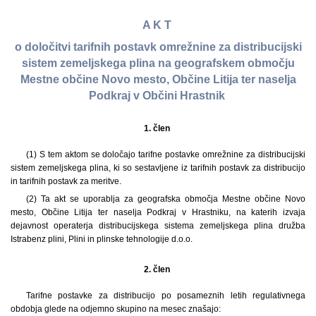
A K T
o določitvi tarifnih postavk omrežnine za distribucijski
sistem zemeljskega plina na geografskem območju
Mestne občine Novo mesto, Občine Litija ter naselja
Podkraj v Občini Hrastnik
1. člen
(1)
S tem aktom se določajo tarifne postavke omrežnine za distribucijski
sistem zemeljskega plina, ki so sestavljene iz tarifnih postavk za distribucijo
in tarifnih postavk za meritve.
(2) Ta akt se uporablja za geografska območja Mestne občine Novo
mesto, Občine Litija ter naselja Podkraj v Hrastniku, na katerih izvaja
dejavnost operaterja distribucijskega sistema zemeljskega plina družba
Istrabenz plini, Plini in plinske tehnologije d.o.o.
2. člen
Tarifne postavke za distribucijo po posameznih letih regulativnega
obdobja glede na odjemno skupino na mesec znašajo: