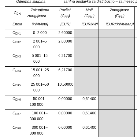
Odjemna skupina
Tarifna postavka za distribucijo – za mesec
Zakupljena
Pavšal
Moč
Zmogljivost
C
DKi
zmogljivost
(C
)
(C
)
(C
)
FPi
FMi
FZi
Enota
[kWh/leto]
[EUR]
[EUR/kW]
[EUR/(kWh/dan)]
C
0–2 000
2,60000
DK1
C
2 001–5
2,60000
DK2
000
C
5 001–15
6,21700
DK3
000
C
15 001–25
6,21700
DK4
000
C
25 001–50
10,50000
DK5
000
C
50 001–
0,00000
0,61400
DK6
100 000
C
100 001–
0,00000
0,61400
DK7
300 000
C
300 001–
0,00000
0,61400
DK8
800 000