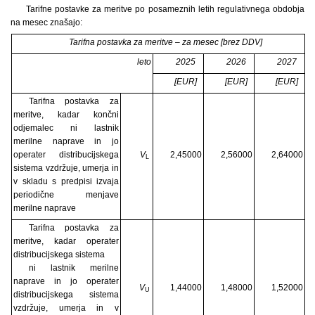
Tarifne postavke za meritve po posameznih letih regulativnega obdobja
na mesec znašajo:
Tarifna postavka za meritve – za mesec [brez DDV]
leto
2025
2026
2027
[EUR]
[EUR]
[EUR]
Tarifna postavka za
meritve, kadar končni
odjemalec ni lastnik
merilne naprave in jo
operater distribucijskega
V
2,45000
2,56000
2,64000
L
sistema vzdržuje, umerja in
v skladu s predpisi izvaja
periodične menjave
merilne naprave
Tarifna postavka za
meritve, kadar operater
distribucijskega sistema
ni lastnik merilne
naprave in jo operater
V
1,44000
1,48000
1,52000
U
distribucijskega sistema
vzdržuje, umerja in v