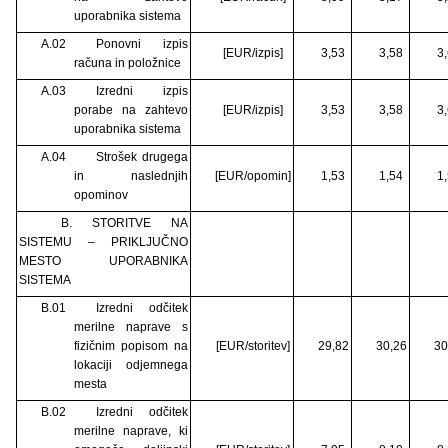
uporabnika sistema
A.02
Ponovni izpis
[EUR/izpis]
3,53
3,58
3
računa in položnice
A.03
Izredni izpis
porabe na zahtevo
[EUR/izpis]
3,53
3,58
3
uporabnika sistema
A.04
Strošek drugega
in naslednjih
[EUR/opomin]
1,53
1,54
1
opominov
B. STORITVE NA
SISTEMU – PRIKLJUČNO
MESTO UPORABNIKA
SISTEMA
B.01
Izredni odčitek
merilne naprave s
fizičnim popisom na
[EUR/storitev]
29,82
30,26
30
lokaciji odjemnega
mesta
B.02
Izredni odčitek
merilne naprave, ki