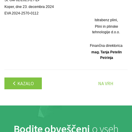
Koper, dne 23. decembra 2024
EVA 2024-2570-0112
Istrabenz plini,
Plini in plinske
tehnologije d.o.o.
Finančna direktorica
mag. Tanja Petelin
Petrinja
KAZALO
NA VRH
Bodite obveščeni
o vseh