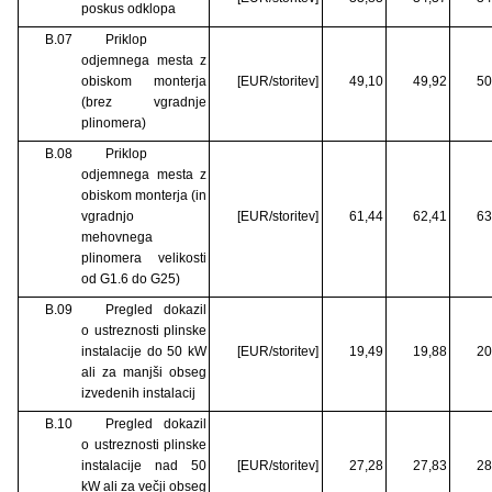
poskus odklopa
B.07
Priklop
odjemnega mesta z
obiskom monterja
[EUR/storitev]
49,10
49,92
50
(brez vgradnje
plinomera)
B.08
Priklop
odjemnega mesta z
obiskom monterja (in
vgradnjo
[EUR/storitev]
61,44
62,41
63
mehovnega
plinomera velikosti
od G1.6 do G25)
B.09
Pregled dokazil
o ustreznosti plinske
instalacije do 50 kW
[EUR/storitev]
19,49
19,88
20
ali za manjši obseg
izvedenih instalacij
B.10
Pregled dokazil
o ustreznosti plinske
instalacije nad 50
[EUR/storitev]
27,28
27,83
28
kW ali za večji obseg