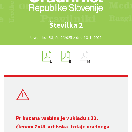
Številka 2
Uradni list RS, št. 2/2025 z dne 10. 1. 2025
Prikazana vsebina je v skladu s 33.
členom
ZoUL
arhivska. Izdaje uradnega