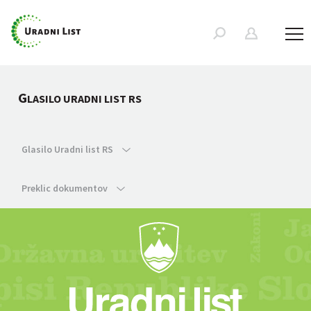
G
LASILO URADNI LIST RS
Glasilo Uradni list RS
Preklic dokumentov