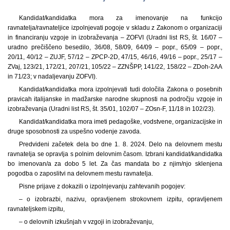
Kandidat/kandidatka mora za imenovanje na funkcijo
ravnatelja/ravnateljice izpolnjevati pogoje v skladu z Zakonom o organizaciji
in financiranju vzgoje in izobraževanja – ZOFVI (Uradni list RS, št. 16/07 –
uradno prečiščeno besedilo, 36/08, 58/09, 64/09 – popr., 65/09 – popr.,
20/11, 40/12 – ZUJF, 57/12 – ZPCP-2D, 47/15, 46/16, 49/16 – popr., 25/17 –
ZVaj, 123/21, 172/21, 207/21, 105/22 – ZZNŠPP, 141/22, 158/22 – ZDoh-2AA
in 71/23; v nadaljevanju ZOFVI).
Kandidat/kandidatka mora izpolnjevati tudi določila Zakona o posebnih
pravicah italijanske in madžarske narodne skupnosti na področju vzgoje in
izobraževanja (Uradni list RS, št. 35/01, 102/07 – ZOsn-F, 11/18 in 102/23).
Kandidat/kandidatka mora imeti pedagoške, vodstvene, organizacijske in
druge sposobnosti za uspešno vodenje zavoda.
Predvideni začetek dela bo dne 1. 8. 2024. Delo na delovnem mestu
ravnatelja se opravlja s polnim delovnim časom. Izbrani kandidat/kandidatka
bo imenovan/a za dobo 5 let. Za čas mandata bo z njim/njo sklenjena
pogodba o zaposlitvi na delovnem mestu ravnatelja.
Pisne prijave z dokazili o izpolnjevanju zahtevanih pogojev:
– o izobrazbi, nazivu, opravljenem strokovnem izpitu, opravljenem
ravnateljskem izpitu,
– o delovnih izkušnjah v vzgoji in izobraževanju,