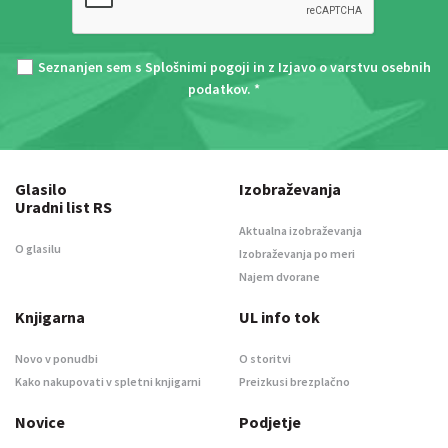
Seznanjen sem s
Splošnimi pogoji
in z
Izjavo o varstvu osebnih
podatkov
. *
Glasilo
Izobraževanja
Uradni list RS
Aktualna izobraževanja
O glasilu
Izobraževanja po meri
Najem dvorane
Knjigarna
UL info tok
Novo v ponudbi
O storitvi
Kako nakupovati v spletni knjigarni
Preizkusi brezplačno
Novice
Podjetje