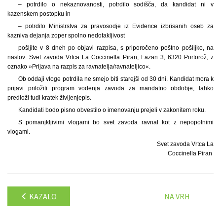
– potrdilo o nekaznovanosti, potrdilo sodišča, da kandidat ni v
kazenskem postopku in
– potrdilo Ministrstva za pravosodje iz Evidence izbrisanih oseb za
kazniva dejanja zoper spolno nedotakljivost
pošljite v 8 dneh po objavi razpisa, s priporočeno poštno pošiljko, na
naslov: Svet zavoda Vrtca La Coccinella Piran, Fazan 3, 6320 Portorož, z
oznako »Prijava na razpis za ravnatelja/ravnateljico«.
Ob oddaji vloge potrdila ne smejo biti starejši od 30 dni. Kandidat mora k
prijavi priložiti program vodenja zavoda za mandatno obdobje, lahko
predloži tudi kratek življenjepis.
Kandidati bodo pisno obvestilo o imenovanju prejeli v zakonitem roku.
S pomanjkljivimi vlogami bo svet zavoda ravnal kot z nepopolnimi
vlogami.
Svet zavoda Vrtca La
Coccinella Piran
KAZALO
NA VRH