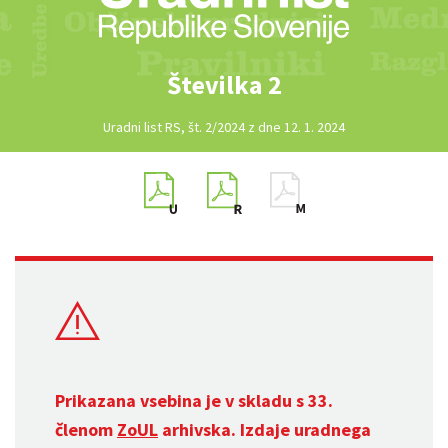
Številka 2
Uradni list RS, št. 2/2024 z dne 12. 1. 2024
Prikazana vsebina je v skladu s 33.
členom
ZoUL
arhivska. Izdaje uradnega