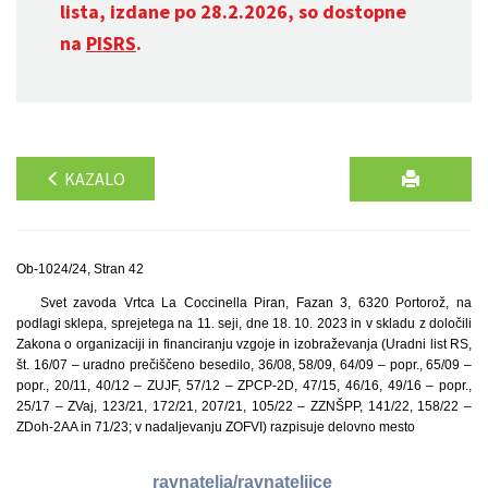
lista, izdane po 28.2.2026, so dostopne
na
PISRS
.
KAZALO
Ob-1024/24, Stran 42
Svet zavoda Vrtca La Coccinella Piran, Fazan 3, 6320 Portorož, na
podlagi sklepa, sprejetega na 11. seji, dne 18. 10. 2023 in v skladu z določili
Zakona o organizaciji in financiranju vzgoje in izobraževanja (Uradni list RS,
št. 16/07 – uradno prečiščeno besedilo, 36/08, 58/09, 64/09 – popr., 65/09 –
popr., 20/11, 40/12 – ZUJF, 57/12 – ZPCP-2D, 47/15, 46/16, 49/16 – popr.,
25/17 – ZVaj, 123/21, 172/21, 207/21, 105/22 – ZZNŠPP, 141/22, 158/22 –
ZDoh-2AA in 71/23; v nadaljevanju ZOFVI) razpisuje delovno mesto
ravnatelja/ravnateljice