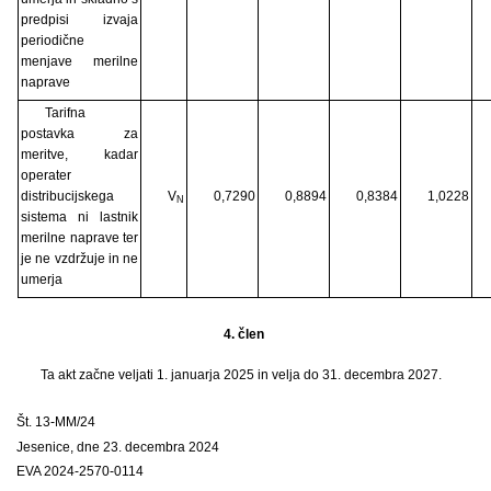
predpisi izvaja
periodične
menjave merilne
naprave
Tarifna
postavka za
meritve, kadar
operater
distribucijskega
V
0,7290
0,8894
0,8384
1,0228
N
sistema ni lastnik
merilne naprave ter
je ne vzdržuje in ne
umerja
4. člen
Ta akt začne veljati 1. januarja 2025 in velja do 31. decembra 2027.
Št. 13-MM/24
Jesenice, dne 23. decembra 2024
EVA 2024-2570-0114