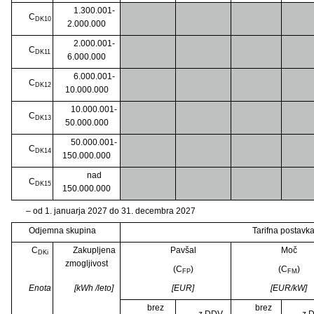
1.300.001-
C
DK10
2.000.000
2.000.001-
C
DK11
6.000.000
6.000.001-
C
DK12
10.000.000
10.000.001-
C
DK13
50.000.000
50.000.001-
C
DK14
150.000.000
nad
C
DK15
150.000.000
– od 1. januarja 2027 do 31. decembra 2027
Odjemna skupina
Tarifna postavka
C
Zakupljena
Pavšal
Moč
DKi
zmogljivost
(C
)
(C
)
FP
FM
Enota
[kWh /leto]
[EUR]
[EUR/kW]
brez
brez
z DDV
z 