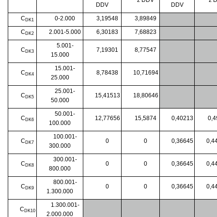
DDV
DDV
C
0-2.000
3,19548
3,89849
DK1
C
2.001-5.000
6,30183
7,68823
DK2
5.001-
C
7,19301
8,77547
DK3
15.000
15.001-
C
8,78438
10,71694
DK4
25.000
25.001-
C
15,41513
18,80646
DK5
50.000
50.001-
C
12,77656
15,5874
0,40213
0,
DK6
100.000
100.001-
C
0
0
0,36645
0,4
DK7
300.000
300.001-
C
0
0
0,36645
0,4
DK8
800.000
800.001-
C
0
0
0,36645
0,4
DK9
1.300.000
1.300.001-
C
DK10
2.000.000