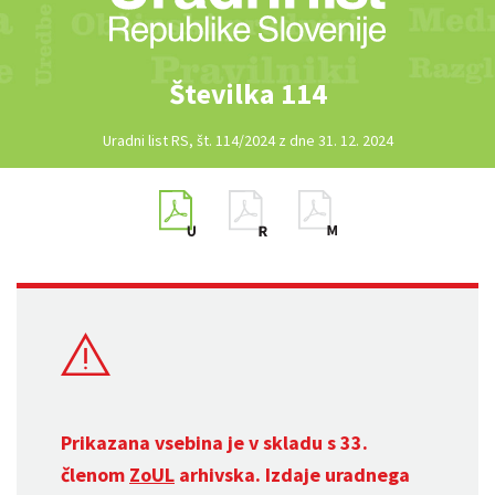
Številka 114
Uradni list RS, št. 114/2024 z dne 31. 12. 2024
Prikazana vsebina je v skladu s 33.
členom
ZoUL
arhivska. Izdaje uradnega