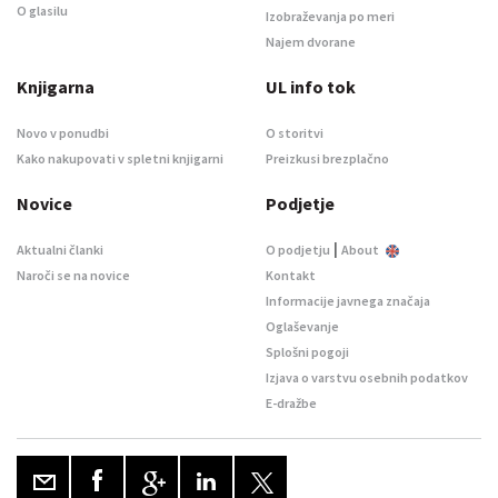
O glasilu
Izobraževanja po meri
Najem dvorane
Knjigarna
UL info tok
Novo v ponudbi
O storitvi
Kako nakupovati v spletni knjigarni
Preizkusi brezplačno
Novice
Podjetje
|
Aktualni članki
O podjetju
About
Naroči se na novice
Kontakt
Informacije javnega značaja
Oglaševanje
Splošni pogoji
Izjava o varstvu osebnih podatkov
E-dražbe