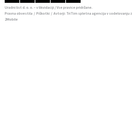
Uradni list d. o. o. – v likvidaciji / Vse pravice pridržane.
Pravna obvestila
/
Piškotki
/ Avtorji:
TriTim spletna agencija
v sodelovanju z
2Mobile