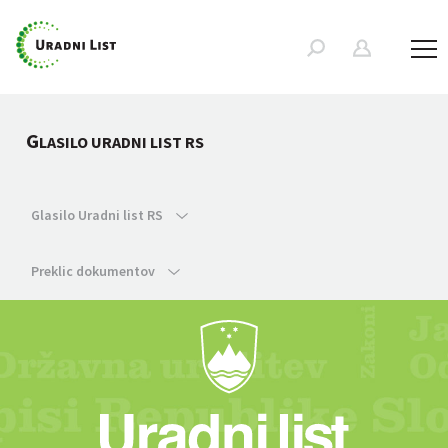
G
LASILO URADNI LIST RS
Glasilo Uradni list RS
Preklic dokumentov