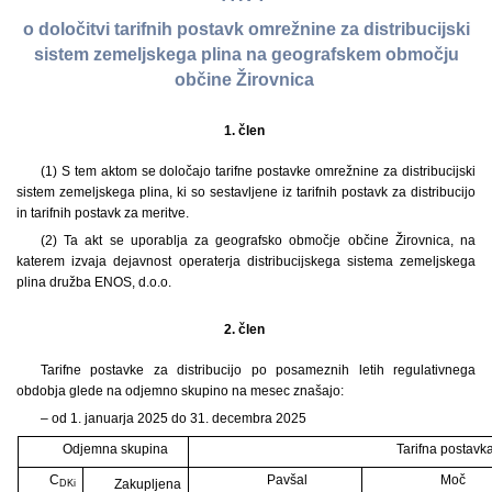
o določitvi tarifnih postavk omrežnine za distribucijski
sistem zemeljskega plina na geografskem območju
občine Žirovnica
1. člen
(1) S tem aktom se določajo tarifne postavke omrežnine za distribucijski
sistem zemeljskega plina, ki so sestavljene iz tarifnih postavk za distribucijo
in tarifnih postavk za meritve.
(2) Ta akt se uporablja za geografsko območje občine Žirovnica, na
katerem izvaja dejavnost operaterja distribucijskega sistema zemeljskega
plina družba ENOS, d.o.o.
2. člen
Tarifne postavke za distribucijo po posameznih letih regulativnega
obdobja glede na odjemno skupino na mesec znašajo:
– od 1. januarja 2025 do 31. decembra 2025
Odjemna skupina
Tarifna postavka
C
Pavšal
Moč
Zakupljena
DKi