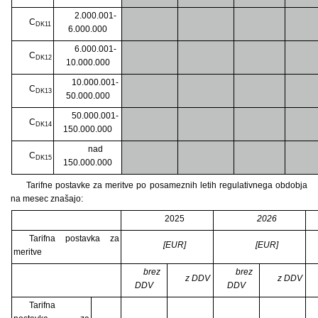
2.000.001-
C
DK11
6.000.000
6.000.001-
C
DK12
10.000.000
10.000.001-
C
DK13
50.000.000
50.000.001-
C
DK14
150.000.000
nad
C
DK15
150.000.000
Tarifne postavke za meritve po posameznih letih regulativnega obdobja
na mesec znašajo:
2025
2026
Tarifna postavka za
[EUR]
[EUR]
meritve
brez
brez
z DDV
z DDV
DDV
DDV
Tarifna