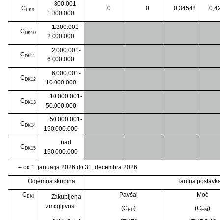
800.001-
C
0
0
0,34548
0,4
DK9
1.300.000
1.300.001-
C
DK10
2.000.000
2.000.001-
C
DK11
6.000.000
6.000.001-
C
DK12
10.000.000
10.000.001-
C
DK13
50.000.000
50.000.001-
C
DK14
150.000.000
nad
C
DK15
150.000.000
– od 1. januarja 2026 do 31. decembra 2026
Odjemna skupina
Tarifna postavka
C
Pavšal
Moč
Zakupljena
DKi
zmogljivost
(C
)
(C
)
FP
FM