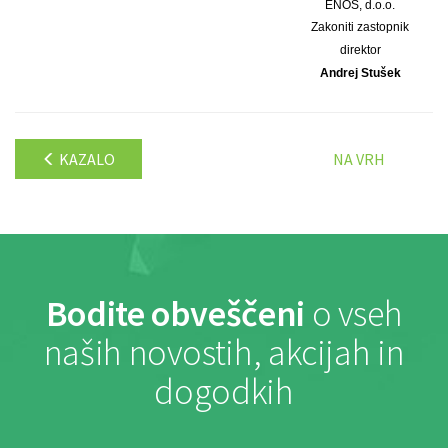
ENOS, d.o.o.
Zakoniti zastopnik
direktor
Andrej Stušek
KAZALO
NA VRH
Bodite obveščeni
o vseh
naših novostih, akcijah in
dogodkih