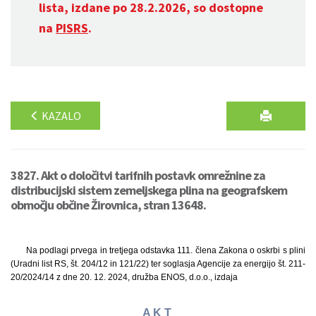
lista, izdane po 28.2.2026, so dostopne
na
PISRS
.
KAZALO
3827. Akt o določitvi tarifnih postavk omrežnine za
distribucijski sistem zemeljskega plina na geografskem
območju občine Žirovnica, stran 13648.
Na podlagi prvega in tretjega odstavka 111. člena Zakona o oskrbi s plini
(Uradni list RS, št. 204/12 in 121/22) ter soglasja Agencije za energijo št. 211-
20/2024/14 z dne 20. 12. 2024, družba ENOS, d.o.o., izdaja
A K T