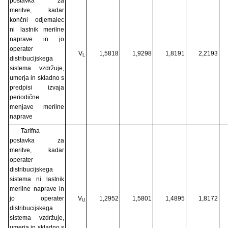
postavka za
meritve, kadar
končni odjemalec
ni lastnik merilne
naprave in jo
operater
V
1,5818
1,9298
1,8191
2,2193
L
distribucijskega
sistema vzdržuje,
umerja in skladno s
predpisi izvaja
periodične
menjave merilne
naprave
Tarifna
postavka za
meritve, kadar
operater
distribucijskega
sistema ni lastnik
merilne naprave in
jo operater
V
1,2952
1,5801
1,4895
1,8172
U
distribucijskega
sistema vzdržuje,
umerja in skladno s