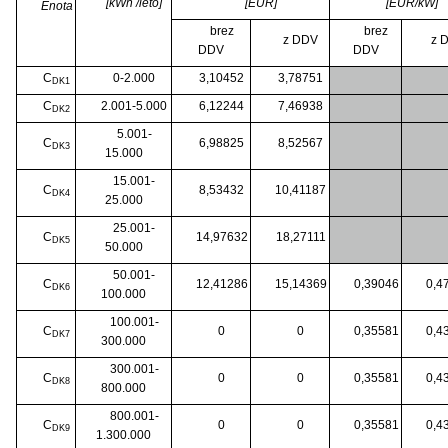
[kWh /leto]
[EUR]
[EUR/kW]
Enota
brez
brez
z DDV
z 
DDV
DDV
C
0-2.000
3,10452
3,78751
DK1
C
2.001-5.000
6,12244
7,46938
DK2
5.001-
C
6,98825
8,52567
DK3
15.000
15.001-
C
8,53432
10,41187
DK4
25.000
25.001-
C
14,97632
18,27111
DK5
50.000
50.001-
C
12,41286
15,14369
0,39046
0,4
DK6
100.000
100.001-
C
0
0
0,35581
0,4
DK7
300.000
300.001-
C
0
0
0,35581
0,4
DK8
800.000
800.001-
C
0
0
0,35581
0,4
DK9
1.300.000