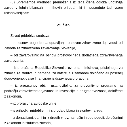
(8) Spremembe vrednosti premoženja iz tega člena odloka ugotavlja
zavod v letnih bilancah in njihovih prilogah, ki jih posreduje tudi vsem
ustanoviteljicam.
21. člen
Zavod pridobiva sredstva:
– na osnovi pogodbe za opravljanje osnovne zdravstvene dejavnosti od
Zavoda za zdravstveno zavarovanje Slovenije,
– od zavarovalnic na osnovi prostovoljnega dodatnega zdravstvenega
zavarovanja,
– iz proračuna Republike Slovenije oziroma ministrstva, pristojnega za
zdravje za storitve in namene, za katere je z zakonom določeno ali posebej
dogovorjeno, da se financirajo iz državnega proračuna,
– iz proračunov občin ustanoviteljic, za preventivne programe na
področju zdravstvene dejavnosti in investicije in druge obveznosti, določene
z zakonom,
– iz proračuna Evropske unije,
– s prihodki, pridobljenimi s prodajo blaga in storitev na trgu,
– z donacijami, darili in iz drugih virov, na način in pod pogoji, določenimi
z zakonom in statutom zavoda,