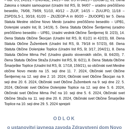
– odl. US, 141/22 – ZNUNBZ, 14/23 – odl. US in 84/23 – ZDOsk-1), 61. člena
Zakona o lokalni samoupravi (Uradni list RS, št. 94/07 – uradno prečiščeno
besedilo, 76/08, 79/09, 51/10, 40/12 – ZUJF, 14/15 – ZUUJFO, 11/18 –
ZSPDSLS-1, 30/18, 61/20 – ZIUZEOP-A in 80/20 – ZIUOOPE) ter 5. člena
Statuta Mestne občine Novo Mesto (uradno prečiščeno besedilo – UPB1,
Dolenjski uradni list, št. 14/19), 5. člena Statuta Občine Šentjernej (uradno
prečiščeno besedilo – UPB1, Uradni vestnik Občine Šentjernej št. 2/23), 14.
člena Statuta Občine Škocjan (Uradni list RS, št. 61/21 in 42/23), 68. člena
Statuta Občine Žužemberk (Uradni list RS, št. 79/18 in 57/23), 68. člena
Statuta Občine Dolenjske Toplice (Uradni list RS, št. 3/17, 204/21), 8. člena
Statuta Občine Mirna Peč (Uradno glasilo slovenskih občin, št. 64/20), 7.
člena Statuta Občine Straža (Uradni list RS, št. 6/21), 8. člena Statuta Občine
Šmarješke Toplice (Uradni list RS, št. 17/18, 159/21), so občinski svet Mestne
občine Novo mesto na 15. seji dne 11. 7. 2024, Občinski svet Občine
Šentjernej na 12. seji dne 2. 10. 2024, Občinski svet Občine Škocjan na 9.
seji dne 20. 6. 2024, Občinski svet Občine Žužemberk na 9. seji dne 22. 5.
2024, Občinski svet Občine Dolenjske Toplice na 12. seji dne 5. 6. 2024,
Občinski svet Občine Mirna Peč na 10. seji dne 5. 6. 2024, Občinski svet
Občine Straža na 11. seji dne 20. 6. 2024, Občinski svet Občine Šmarješke
Toplice na 10. seji dne 29. 5. 2024 sprejeli
O D L O K
o ustanovitvi javnega zavoda Zdravstveni dom Novo