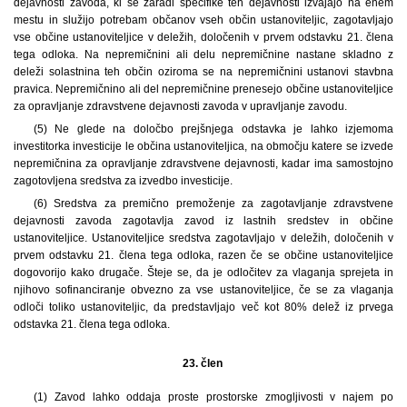
dejavnosti zavoda, ki se zaradi specifike teh dejavnosti izvajajo na enem
mestu in služijo potrebam občanov vseh občin ustanoviteljic, zagotavljajo
vse občine ustanoviteljice v deležih, določenih v prvem odstavku 21. člena
tega odloka. Na nepremičnini ali delu nepremičnine nastane skladno z
deleži solastnina teh občin oziroma se na nepremičnini ustanovi stavbna
pravica. Nepremičnino ali del nepremičnine prenesejo občine ustanoviteljice
za opravljanje zdravstvene dejavnosti zavoda v upravljanje zavodu.
(5) Ne glede na določbo prejšnjega odstavka je lahko izjemoma
investitorka investicije le občina ustanoviteljica, na območju katere se izvede
nepremičnina za opravljanje zdravstvene dejavnosti, kadar ima samostojno
zagotovljena sredstva za izvedbo investicije.
(6) Sredstva za premično premoženje za zagotavljanje zdravstvene
dejavnosti zavoda zagotavlja zavod iz lastnih sredstev in občine
ustanoviteljice. Ustanoviteljice sredstva zagotavljajo v deležih, določenih v
prvem odstavku 21. člena tega odloka, razen če se občine ustanoviteljice
dogovorijo kako drugače. Šteje se, da je odločitev za vlaganja sprejeta in
njihovo sofinanciranje obvezno za vse ustanoviteljice, če se za vlaganja
odloči toliko ustanoviteljic, da predstavljajo več kot 80% delež iz prvega
odstavka 21. člena tega odloka.
23. člen
(1) Zavod lahko oddaja proste prostorske zmogljivosti v najem po