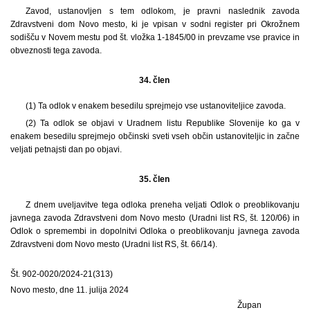
Zavod, ustanovljen s tem odlokom, je pravni naslednik zavoda
Zdravstveni dom Novo mesto, ki je vpisan v sodni register pri Okrožnem
sodišču v Novem mestu pod št. vložka 1-1845/00 in prevzame vse pravice in
obveznosti tega zavoda.
34. člen
(1) Ta odlok v enakem besedilu sprejmejo vse ustanoviteljice zavoda.
(2) Ta odlok se objavi v Uradnem listu Republike Slovenije ko ga v
enakem besedilu sprejmejo občinski sveti vseh občin ustanoviteljic in začne
veljati petnajsti dan po objavi.
35. člen
Z dnem uveljavitve tega odloka preneha veljati Odlok o preoblikovanju
javnega zavoda Zdravstveni dom Novo mesto (Uradni list RS, št. 120/06) in
Odlok o spremembi in dopolnitvi Odloka o preoblikovanju javnega zavoda
Zdravstveni dom Novo mesto (Uradni list RS, št. 66/14).
Št. 902-0020/2024-21(313)
Novo mesto, dne 11. julija 2024
Župan