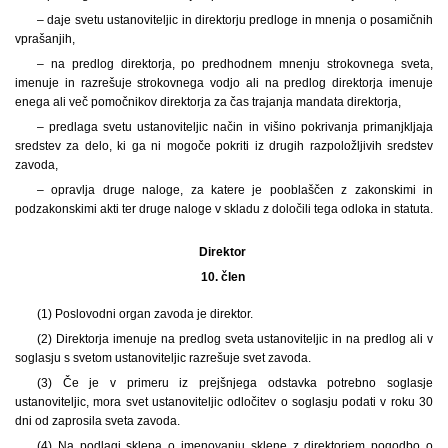
– daje svetu ustanoviteljic in direktorju predloge in mnenja o posamičnih
vprašanjih,
– na predlog direktorja, po predhodnem mnenju strokovnega sveta,
imenuje in razrešuje strokovnega vodjo ali na predlog direktorja imenuje
enega ali več pomočnikov direktorja za čas trajanja mandata direktorja,
– predlaga svetu ustanoviteljic način in višino pokrivanja primanjkljaja
sredstev za delo, ki ga ni mogoče pokriti iz drugih razpoložljivih sredstev
zavoda,
– opravlja druge naloge, za katere je pooblaščen z zakonskimi in
podzakonskimi akti ter druge naloge v skladu z določili tega odloka in statuta.
Direktor
10. člen
(1) Poslovodni organ zavoda je direktor.
(2) Direktorja imenuje na predlog sveta ustanoviteljic in na predlog ali v
soglasju s svetom ustanoviteljic razrešuje svet zavoda.
(3) Če je v primeru iz prejšnjega odstavka potrebno soglasje
ustanoviteljic, mora svet ustanoviteljic odločitev o soglasju podati v roku 30
dni od zaprosila sveta zavoda.
(4) Na podlagi sklepa o imenovanju sklene z direktorjem pogodbo o