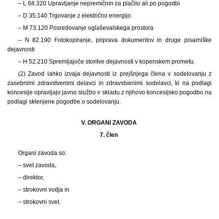
– L 68.320 Upravljanje nepremičnin za plačilo ali po pogodbi
– D 35.140 Trgovanje z električno energijo
– M 73.120 Posredovanje oglaševalskega prostora
– N 82.190 Fotokopiranje, priprava dokumentov in druge pisarniške
dejavnosti
– H 52.210 Spremljajoče storitve dejavnosti v kopenskem prometu.
(2) Zavod lahko izvaja dejavnosti iz prejšnjega člena v sodelovanju z
zasebnimi zdravstvenimi delavci in zdravstvenimi sodelavci, ki na podlagi
koncesije opravljajo javno službo v skladu z njihovo koncesijsko pogodbo na
podlagi sklenjene pogodbe o sodelovanju.
V. ORGANI ZAVODA
7. člen
Organi zavoda so:
– svet zavoda,
– direktor,
– strokovni vodja in
– strokovni svet.