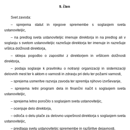
9. člen
Svet zavoda:
– sprejema statut in njegove spremembe s soglasjem sveta
ustanoviteljic,
– na predlog sveta ustanoviteljic imenuje direktorja in na predlog ali v
soglasju s svetom ustanoviteljic razrešuje direktorja ter imenuje in razrešuje
vršilca dolžnosti direktorja,
– sklepa pogodbo o zaposlitvi z direktorjem in vršilcem dolžnosti
direktorja,
– podaja soglasje k pravilniku o notranji organizaciji in sistemizaciji
delovnih mest ter k aktom o varnosti in zdravju pri delu ter požarni varnosti,
– sprejema usmeritve razvoja zavoda ter spremlja njihovo izvrševanje,
– sprejema letni program dela in finančni načrt s soglasjem sveta
ustanoviteljic,
– sprejema letno poročilo s soglasjem sveta ustanoviteljic,
– ocenjuje delo direktorja,
– odloča o delu plače za delovno uspešnost direktorja s soglasjem sveta
ustanoviteljic,
– predlaga svetu ustanoviteljic spremembe in razširitve dejavnosti,