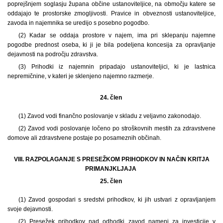
poprejšnjem soglasju župana občine ustanoviteljice, na območju katere se
oddajajo te prostorske zmogljivosti. Pravice in obveznosti ustanoviteljice,
zavoda in najemnika se uredijo s posebno pogodbo.
(2) Kadar se oddaja prostore v najem, ima pri sklepanju najemne
pogodbe prednost oseba, ki ji je bila podeljena koncesija za opravljanje
dejavnosti na področju zdravstva.
(3) Prihodki iz najemnin pripadajo ustanoviteljici, ki je lastnica
nepremičnine, v kateri je sklenjeno najemno razmerje.
24. člen
(1) Zavod vodi finančno poslovanje v skladu z veljavno zakonodajo.
(2) Zavod vodi poslovanje ločeno po stroškovnih mestih za zdravstvene
domove ali zdravstvene postaje po posameznih občinah.
VIII. RAZPOLAGANJE S PRESEŽKOM PRIHODKOV IN NAČIN KRITJA
PRIMANJKLJAJA
25. člen
(1) Zavod gospodari s sredstvi prihodkov, ki jih ustvari z opravljanjem
svoje dejavnosti.
(2) Presežek prihodkov nad odhodki zavod nameni za investicije v