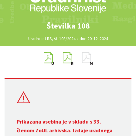
Številka 108
Uradni list RS, št. 108/2024 z dne 20. 12. 2024
Prikazana vsebina je v skladu s 33.
členom
ZoUL
arhivska. Izdaje uradnega