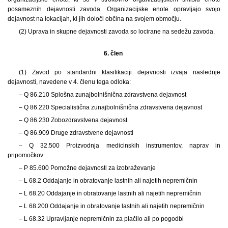
posameznih dejavnosti zavoda. Organizacijske enote opravljajo svojo
dejavnost na lokacijah, ki jih določi občina na svojem območju.
(2) Uprava in skupne dejavnosti zavoda so locirane na sedežu zavoda.
6. člen
(1) Zavod po standardni klasifikaciji dejavnosti izvaja naslednje
dejavnosti, navedene v 4. členu tega odloka:
– Q 86.210 Splošna zunajbolnišnična zdravstvena dejavnost
– Q 86.220 Specialistična zunajbolnišnična zdravstvena dejavnost
– Q 86.230 Zobozdravstvena dejavnost
– Q 86.909 Druge zdravstvene dejavnosti
– Q 32.500 Proizvodnja medicinskih instrumentov, naprav in
pripomočkov
– P 85.600 Pomožne dejavnosti za izobraževanje
– L 68.2 Oddajanje in obratovanje lastnih ali najetih nepremičnin
– L 68.20 Oddajanje in obratovanje lastnih ali najetih nepremičnin
– L 68.200 Oddajanje in obratovanje lastnih ali najetih nepremičnin
– L 68.32 Upravljanje nepremičnin za plačilo ali po pogodbi