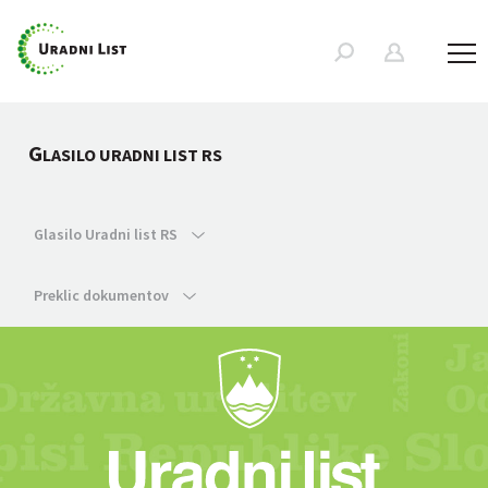
G
LASILO URADNI LIST RS
Glasilo Uradni list RS
Preklic dokumentov