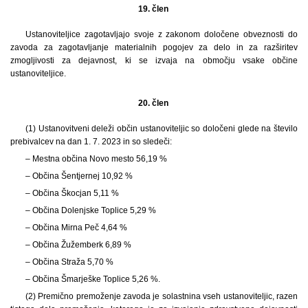
19. člen
Ustanoviteljice zagotavljajo svoje z zakonom določene obveznosti do
zavoda za zagotavljanje materialnih pogojev za delo in za razširitev
zmogljivosti za dejavnost, ki se izvaja na območju vsake občine
ustanoviteljice.
20. člen
(1) Ustanovitveni deleži občin ustanoviteljic so določeni glede na število
prebivalcev na dan 1. 7. 2023 in so sledeči:
– Mestna občina Novo mesto 56,19 %
– Občina Šentjernej 10,92 %
– Občina Škocjan 5,11 %
– Občina Dolenjske Toplice 5,29 %
– Občina Mirna Peč 4,64 %
– Občina Žužemberk 6,89 %
– Občina Straža 5,70 %
– Občina Šmarješke Toplice 5,26 %.
(2) Premično premoženje zavoda je solastnina vseh ustanoviteljic, razen