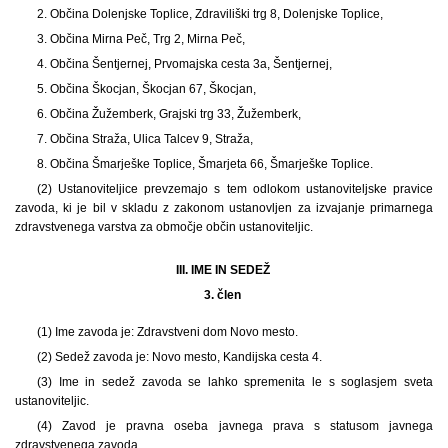
2. Občina Dolenjske Toplice, Zdraviliški trg 8, Dolenjske Toplice,
3. Občina Mirna Peč, Trg 2, Mirna Peč,
4. Občina Šentjernej, Prvomajska cesta 3a, Šentjernej,
5. Občina Škocjan, Škocjan 67, Škocjan,
6. Občina Žužemberk, Grajski trg 33, Žužemberk,
7. Občina Straža, Ulica Talcev 9, Straža,
8. Občina Šmarješke Toplice, Šmarjeta 66, Šmarješke Toplice.
(2) Ustanoviteljice prevzemajo s tem odlokom ustanoviteljske pravice
zavoda, ki je bil v skladu z zakonom ustanovljen za izvajanje primarnega
zdravstvenega varstva za območje občin ustanoviteljic.
III. IME IN SEDEŽ
3. člen
(1) Ime zavoda je: Zdravstveni dom Novo mesto.
(2) Sedež zavoda je: Novo mesto, Kandijska cesta 4.
(3) Ime in sedež zavoda se lahko spremenita le s soglasjem sveta
ustanoviteljic.
(4) Zavod je pravna oseba javnega prava s statusom javnega
zdravstvenega zavoda.