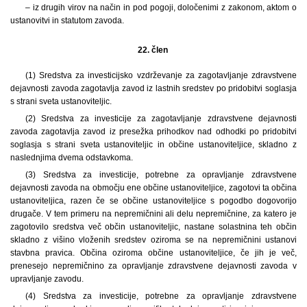
– iz drugih virov na način in pod pogoji, določenimi z zakonom, aktom o
ustanovitvi in statutom zavoda.
22. člen
(1) Sredstva za investicijsko vzdrževanje za zagotavljanje zdravstvene
dejavnosti zavoda zagotavlja zavod iz lastnih sredstev po pridobitvi soglasja
s strani sveta ustanoviteljic.
(2) Sredstva za investicije za zagotavljanje zdravstvene dejavnosti
zavoda zagotavlja zavod iz presežka prihodkov nad odhodki po pridobitvi
soglasja s strani sveta ustanoviteljic in občine ustanoviteljice, skladno z
naslednjima dvema odstavkoma.
(3) Sredstva za investicije, potrebne za opravljanje zdravstvene
dejavnosti zavoda na območju ene občine ustanoviteljice, zagotovi ta občina
ustanoviteljica, razen če se občine ustanoviteljice s pogodbo dogovorijo
drugače. V tem primeru na nepremičnini ali delu nepremičnine, za katero je
zagotovilo sredstva več občin ustanoviteljic, nastane solastnina teh občin
skladno z višino vloženih sredstev oziroma se na nepremičnini ustanovi
stavbna pravica. Občina oziroma občine ustanoviteljice, če jih je več,
prenesejo nepremičnino za opravljanje zdravstvene dejavnosti zavoda v
upravljanje zavodu.
(4) Sredstva za investicije, potrebne za opravljanje zdravstvene