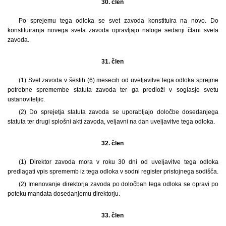
30. člen
Po sprejemu tega odloka se svet zavoda konstituira na novo. Do
konstituiranja novega sveta zavoda opravljajo naloge sedanji člani sveta
zavoda.
31. člen
(1) Svet zavoda v šestih (6) mesecih od uveljavitve tega odloka sprejme
potrebne spremembe statuta zavoda ter ga predloži v soglasje svetu
ustanoviteljic.
(2) Do sprejetja statuta zavoda se uporabljajo določbe dosedanjega
statuta ter drugi splošni akti zavoda, veljavni na dan uveljavitve tega odloka.
32. člen
(1) Direktor zavoda mora v roku 30 dni od uveljavitve tega odloka
predlagati vpis sprememb iz tega odloka v sodni register pristojnega sodišča.
(2) Imenovanje direktorja zavoda po določbah tega odloka se opravi po
poteku mandata dosedanjemu direktorju.
33. člen