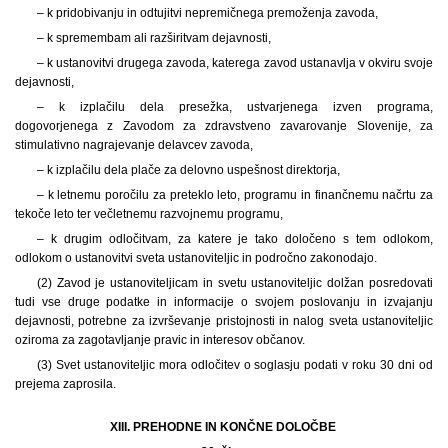
– k pridobivanju in odtujitvi nepremičnega premoženja zavoda,
– k spremembam ali razširitvam dejavnosti,
– k ustanovitvi drugega zavoda, katerega zavod ustanavlja v okviru svoje
dejavnosti,
– k izplačilu dela presežka, ustvarjenega izven programa,
dogovorjenega z Zavodom za zdravstveno zavarovanje Slovenije, za
stimulativno nagrajevanje delavcev zavoda,
– k izplačilu dela plače za delovno uspešnost direktorja,
– k letnemu poročilu za preteklo leto, programu in finančnemu načrtu za
tekoče leto ter večletnemu razvojnemu programu,
– k drugim odločitvam, za katere je tako določeno s tem odlokom,
odlokom o ustanovitvi sveta ustanoviteljic in področno zakonodajo.
(2) Zavod je ustanoviteljicam in svetu ustanoviteljic dolžan posredovati
tudi vse druge podatke in informacije o svojem poslovanju in izvajanju
dejavnosti, potrebne za izvrševanje pristojnosti in nalog sveta ustanoviteljic
oziroma za zagotavljanje pravic in interesov občanov.
(3) Svet ustanoviteljic mora odločitev o soglasju podati v roku 30 dni od
prejema zaprosila.
XIII. PREHODNE IN KONČNE DOLOČBE