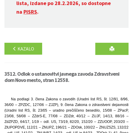
lista, izdane po 28.2.2026, so dostopne
na
PISRS
.
KAZALO
3512. Odlok o ustanovitvi javnega zavoda Zdravstveni
dom Novo mesto, stran 12558.
Na podlagi 3. člena Zakona o zavodih (Uradni list RS, št. 12/91, 8/96,
36/00 – ZPZDC, 127/06 – ZJZP), 9. člena Zakona o zdravstveni dejavnosti
(Uradni list RS, št. 23/05 – uradno prečiščeno besedilo, 15/08 – ZPacP,
23/08, 58/08 – ZZdrS-E, 77/08 – ZDZdr, 40/12 – ZUJF, 14/13, 88/16 –
ZdZPZD, 64/17, 1/19 – odl. US, 73/19, 82/20, 152/20 – ZZUOOP, 203/20 –
ZIUPOPDVE, 112/21 – ZNUPZ, 196/21 – ZDOsk, 100/22 – ZNUZSZS, 132/22