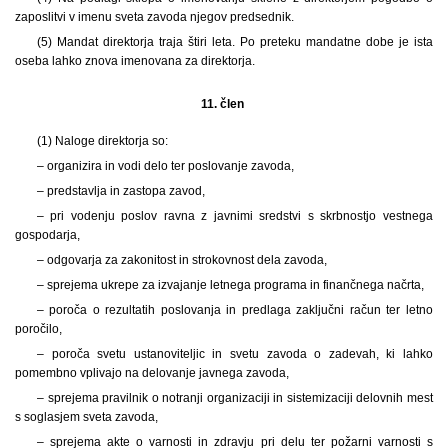
zaposlitvi v imenu sveta zavoda njegov predsednik.
(5) Mandat direktorja traja štiri leta. Po preteku mandatne dobe je ista
oseba lahko znova imenovana za direktorja.
11. člen
(1) Naloge direktorja so:
– organizira in vodi delo ter poslovanje zavoda,
– predstavlja in zastopa zavod,
– pri vodenju poslov ravna z javnimi sredstvi s skrbnostjo vestnega
gospodarja,
– odgovarja za zakonitost in strokovnost dela zavoda,
– sprejema ukrepe za izvajanje letnega programa in finančnega načrta,
– poroča o rezultatih poslovanja in predlaga zaključni račun ter letno
poročilo,
– poroča svetu ustanoviteljic in svetu zavoda o zadevah, ki lahko
pomembno vplivajo na delovanje javnega zavoda,
– sprejema pravilnik o notranji organizaciji in sistemizaciji delovnih mest
s soglasjem sveta zavoda,
– sprejema akte o varnosti in zdravju pri delu ter požarni varnosti s