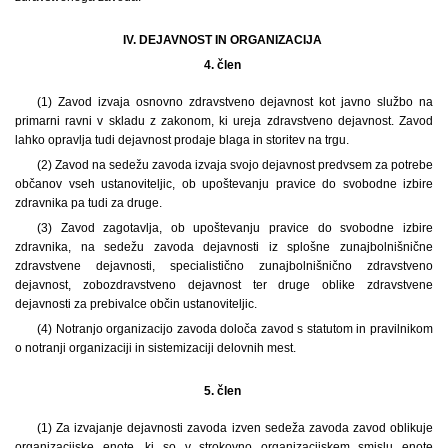
IV. DEJAVNOST IN ORGANIZACIJA
4. člen
(1) Zavod izvaja osnovno zdravstveno dejavnost kot javno službo na
primarni ravni v skladu z zakonom, ki ureja zdravstveno dejavnost. Zavod
lahko opravlja tudi dejavnost prodaje blaga in storitev na trgu.
(2) Zavod na sedežu zavoda izvaja svojo dejavnost predvsem za potrebe
občanov vseh ustanoviteljic, ob upoštevanju pravice do svobodne izbire
zdravnika pa tudi za druge.
(3) Zavod zagotavlja, ob upoštevanju pravice do svobodne izbire
zdravnika, na sedežu zavoda dejavnosti iz splošne zunajbolnišnične
zdravstvene dejavnosti, specialistično zunajbolnišnično zdravstveno
dejavnost, zobozdravstveno dejavnost ter druge oblike zdravstvene
dejavnosti za prebivalce občin ustanoviteljic.
(4) Notranjo organizacijo zavoda določa zavod s statutom in pravilnikom
o notranji organizaciji in sistemizaciji delovnih mest.
5. člen
(1) Za izvajanje dejavnosti zavoda izven sedeža zavoda zavod oblikuje
organizacijske enote, ki so v strokovno organizacijskem smislu enote