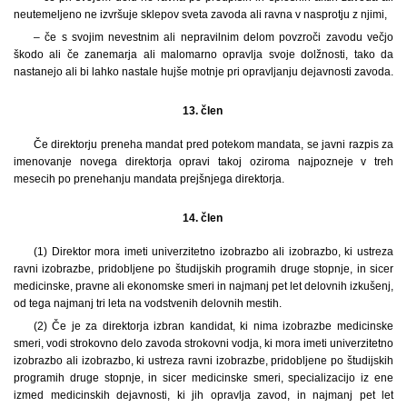
neutemeljeno ne izvršuje sklepov sveta zavoda ali ravna v nasprotju z njimi,
– če s svojim nevestnim ali nepravilnim delom povzroči zavodu večjo
škodo ali če zanemarja ali malomarno opravlja svoje dolžnosti, tako da
nastanejo ali bi lahko nastale hujše motnje pri opravljanju dejavnosti zavoda.
13. člen
Če direktorju preneha mandat pred potekom mandata, se javni razpis za
imenovanje novega direktorja opravi takoj oziroma najpozneje v treh
mesecih po prenehanju mandata prejšnjega direktorja.
14. člen
(1) Direktor mora imeti univerzitetno izobrazbo ali izobrazbo, ki ustreza
ravni izobrazbe, pridobljene po študijskih programih druge stopnje, in sicer
medicinske, pravne ali ekonomske smeri in najmanj pet let delovnih izkušenj,
od tega najmanj tri leta na vodstvenih delovnih mestih.
(2) Če je za direktorja izbran kandidat, ki nima izobrazbe medicinske
smeri, vodi strokovno delo zavoda strokovni vodja, ki mora imeti univerzitetno
izobrazbo ali izobrazbo, ki ustreza ravni izobrazbe, pridobljene po študijskih
programih druge stopnje, in sicer medicinske smeri, specializacijo iz ene
izmed medicinskih dejavnosti, ki jih opravlja zavod, in najmanj pet let