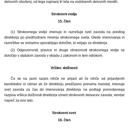
delovnih izkušenj, od tega najmanj tri leta na vodstvenih delovnih mestih.
Strokovni vodja
15. člen
(1) Strokovnega vodjo imenuje in razrešuje svet zavoda na predlog
direktorja po predhodnem mnenju strokovnega sveta. Glede imenovanja in
razrešitve se smiselno uporabljajo določbe, ki veljajo za direktorja.
(2) Odgovornosti, pravice in druge obveznosti strokovnega vodje se
določijo s statutom zavoda v skladu z zakonom in tem odlokom.
Vršilec dolžnosti
Če se na javni razpis nihče ne prijavi ali če nihče od prijavljenih
kandidatov ni izbran ali če direktorju predčasno preneha mandat, imenuje
svet zavoda za čas do imenovanja direktorja na podlagi ponovljenega
razpisa vršilca dolžnosti direktorja izmed strokovnih delavcev zavoda, vendar
največ za eno leto.
Strokovni svet
16. člen