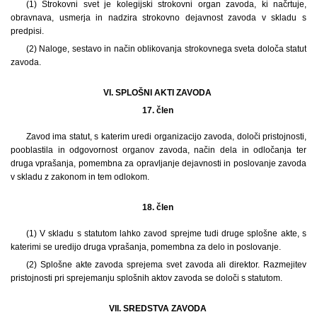
(1) Strokovni svet je kolegijski strokovni organ zavoda, ki načrtuje,
obravnava, usmerja in nadzira strokovno dejavnost zavoda v skladu s
predpisi.
(2) Naloge, sestavo in način oblikovanja strokovnega sveta določa statut
zavoda.
VI. SPLOŠNI AKTI ZAVODA
17. člen
Zavod ima statut, s katerim uredi organizacijo zavoda, določi pristojnosti,
pooblastila in odgovornost organov zavoda, način dela in odločanja ter
druga vprašanja, pomembna za opravljanje dejavnosti in poslovanje zavoda
v skladu z zakonom in tem odlokom.
18. člen
(1) V skladu s statutom lahko zavod sprejme tudi druge splošne akte, s
katerimi se uredijo druga vprašanja, pomembna za delo in poslovanje.
(2) Splošne akte zavoda sprejema svet zavoda ali direktor. Razmejitev
pristojnosti pri sprejemanju splošnih aktov zavoda se določi s statutom.
VII. SREDSTVA ZAVODA