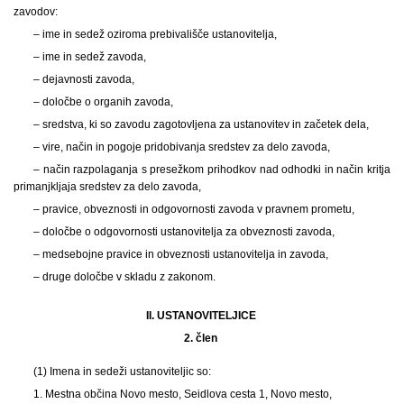
zavodov:
– ime in sedež oziroma prebivališče ustanovitelja,
– ime in sedež zavoda,
– dejavnosti zavoda,
– določbe o organih zavoda,
– sredstva, ki so zavodu zagotovljena za ustanovitev in začetek dela,
– vire, način in pogoje pridobivanja sredstev za delo zavoda,
– način razpolaganja s presežkom prihodkov nad odhodki in način kritja
primanjkljaja sredstev za delo zavoda,
– pravice, obveznosti in odgovornosti zavoda v pravnem prometu,
– določbe o odgovornosti ustanovitelja za obveznosti zavoda,
– medsebojne pravice in obveznosti ustanovitelja in zavoda,
– druge določbe v skladu z zakonom.
II. USTANOVITELJICE
2. člen
(1) Imena in sedeži ustanoviteljic so:
1. Mestna občina Novo mesto, Seidlova cesta 1, Novo mesto,