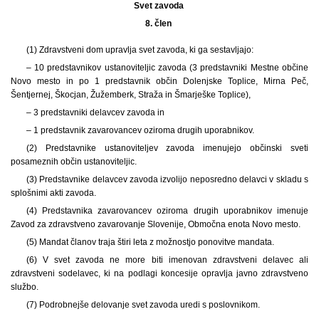
Svet zavoda
8. člen
(1) Zdravstveni dom upravlja svet zavoda, ki ga sestavljajo:
– 10 predstavnikov ustanoviteljic zavoda (3 predstavniki Mestne občine
Novo mesto in po 1 predstavnik občin Dolenjske Toplice, Mirna Peč,
Šentjernej, Škocjan, Žužemberk, Straža in Šmarješke Toplice),
– 3 predstavniki delavcev zavoda in
– 1 predstavnik zavarovancev oziroma drugih uporabnikov.
(2) Predstavnike ustanoviteljev zavoda imenujejo občinski sveti
posameznih občin ustanoviteljic.
(3) Predstavnike delavcev zavoda izvolijo neposredno delavci v skladu s
splošnimi akti zavoda.
(4) Predstavnika zavarovancev oziroma drugih uporabnikov imenuje
Zavod za zdravstveno zavarovanje Slovenije, Območna enota Novo mesto.
(5) Mandat članov traja štiri leta z možnostjo ponovitve mandata.
(6) V svet zavoda ne more biti imenovan zdravstveni delavec ali
zdravstveni sodelavec, ki na podlagi koncesije opravlja javno zdravstveno
službo.
(7) Podrobnejše delovanje svet zavoda uredi s poslovnikom.