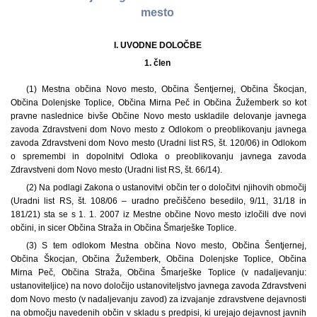
mesto
I. UVODNE DOLOČBE
1. člen
(1) Mestna občina Novo mesto, Občina Šentjernej, Občina Škocjan,
Občina Dolenjske Toplice, Občina Mirna Peč in Občina Žužemberk so kot
pravne naslednice bivše Občine Novo mesto uskladile delovanje javnega
zavoda Zdravstveni dom Novo mesto z Odlokom o preoblikovanju javnega
zavoda Zdravstveni dom Novo mesto (Uradni list RS, št. 120/06) in Odlokom
o spremembi in dopolnitvi Odloka o preoblikovanju javnega zavoda
Zdravstveni dom Novo mesto (Uradni list RS, št. 66/14).
(2) Na podlagi Zakona o ustanovitvi občin ter o določitvi njihovih območij
(Uradni list RS, št. 108/06 – uradno prečiščeno besedilo, 9/11, 31/18 in
181/21) sta se s 1. 1. 2007 iz Mestne občine Novo mesto izločili dve novi
občini, in sicer Občina Straža in Občina Šmarješke Toplice.
(3) S tem odlokom Mestna občina Novo mesto, Občina Šentjernej,
Občina Škocjan, Občina Žužemberk, Občina Dolenjske Toplice, Občina
Mirna Peč, Občina Straža, Občina Šmarješke Toplice (v nadaljevanju:
ustanoviteljice) na novo določijo ustanoviteljstvo javnega zavoda Zdravstveni
dom Novo mesto (v nadaljevanju zavod) za izvajanje zdravstvene dejavnosti
na območju navedenih občin v skladu s predpisi, ki urejajo dejavnost javnih