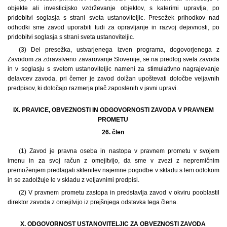
objekte ali investicijsko vzdrževanje objektov, s katerimi upravlja, po
pridobitvi soglasja s strani sveta ustanoviteljic. Presežek prihodkov nad
odhodki sme zavod uporabiti tudi za opravljanje in razvoj dejavnosti, po
pridobitvi soglasja s strani sveta ustanoviteljic.
(3) Del presežka, ustvarjenega izven programa, dogovorjenega z
Zavodom za zdravstveno zavarovanje Slovenije, se na predlog sveta zavoda
in v soglasju s svetom ustanoviteljic nameni za stimulativno nagrajevanje
delavcev zavoda, pri čemer je zavod dolžan upoštevati določbe veljavnih
predpisov, ki določajo razmerja plač zaposlenih v javni upravi.
IX. PRAVICE, OBVEZNOSTI IN ODGOVORNOSTI ZAVODA V PRAVNEM
PROMETU
26. člen
(1) Zavod je pravna oseba in nastopa v pravnem prometu v svojem
imenu in za svoj račun z omejitvijo, da sme v zvezi z nepremičnim
premoženjem predlagati sklenitev najemne pogodbe v skladu s tem odlokom
in se zadolžuje le v skladu z veljavnimi predpisi.
(2) V pravnem prometu zastopa in predstavlja zavod v okviru pooblastil
direktor zavoda z omejitvijo iz prejšnjega odstavka tega člena.
X. ODGOVORNOST USTANOVITELJIC ZA OBVEZNOSTI ZAVODA