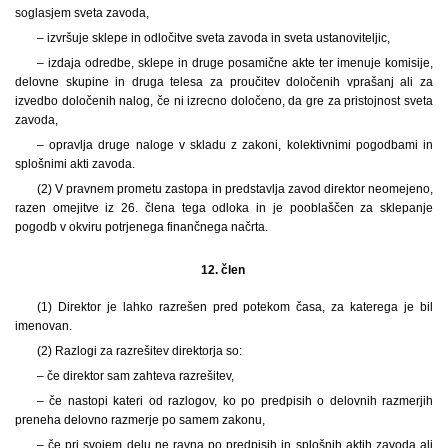
soglasjem sveta zavoda,
– izvršuje sklepe in odločitve sveta zavoda in sveta ustanoviteljic,
– izdaja odredbe, sklepe in druge posamične akte ter imenuje komisije,
delovne skupine in druga telesa za proučitev določenih vprašanj ali za
izvedbo določenih nalog, če ni izrecno določeno, da gre za pristojnost sveta
zavoda,
– opravlja druge naloge v skladu z zakoni, kolektivnimi pogodbami in
splošnimi akti zavoda.
(2) V pravnem prometu zastopa in predstavlja zavod direktor neomejeno,
razen omejitve iz 26. člena tega odloka in je pooblaščen za sklepanje
pogodb v okviru potrjenega finančnega načrta.
12. člen
(1) Direktor je lahko razrešen pred potekom časa, za katerega je bil
imenovan.
(2) Razlogi za razrešitev direktorja so:
– če direktor sam zahteva razrešitev,
– če nastopi kateri od razlogov, ko po predpisih o delovnih razmerjih
preneha delovno razmerje po samem zakonu,
– če pri svojem delu ne ravna po predpisih in splošnih aktih zavoda ali