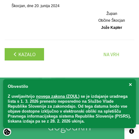
Škocjan, dne 20. junija 2024
Župan
Občine Škocjan
Jože Kapler
KAZALO
NA VRH
×
Obvestilo
Z uveljavitvijo
novega zakona (ZOUL)
se je
izdajanje uradnega
Bodite obveščeni
o vseh
lista s 1. 3. 2026 preneslo
neposredno
na Službo Vlade
Republike Slovenije za zakonodajo
. Od tega datuma bodo vse
naših novostih, akcijah in
objave dostopne izključno v elektronski obliki na spletišču
Pravnega informacijskega sistema Republike Slovenije (PISRS),
tiskana izdaja pa se z 28. 2. 2026 ukinja.
dogodkih