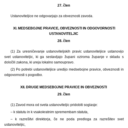
27. člen
Ustanoviteljice ne odgovarjajo za obveznosti zavoda.
XI. MEDSEBOJNE PRAVICE, OBVEZNOSTI IN ODGOVORNOSTI
USTANOVITELJIC
28. člen
(1) Za uresničevanje ustanoviteljskih pravic ustanoviteljice ustanovijo
svet ustanoviteljic, ki ga sestavljajo župani oziroma županje v skladu s
določili zakona, ki ureja lokalno samoupravo.
(2) Po potrebi ustanoviteljice uredijo medsebojne pravice, obveznosti in
odgovornosti s pogodbo.
XII. DRUGE MEDSEBOJNE PRAVICE IN OBVEZNOSTI
29. člen
(1) Zavod mora od sveta ustanoviteljic pridobiti soglasje:
– k statutu in k vsakokratnim spremembam statuta,
– k razrešitvi direktorja, če ne poda predloga za razrešitev svet
ustanoviteljic,