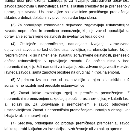
tistega dela premoženja, katerega je za izvajanje zdravstvene dejavnosti
zavoda zagotovila ustanoviteljica sama iz lastnih sredstev ter je preneseno v
upravljanje zavoda. Ustanoviteljice so solastnice premičnega premoženja
skladno z deleži, določenih v prvem odstavku tega člena.
(3) Za opravljanje zdravstvene dejavnosti zagotavljajo ustanoviteljice
zavodu nepremično in premično premoženje, ki ja je zavod uporabljal za
opravljanje zdravstvene dejavnosti do uveljavitve tega odloka.
(4) Obstoječe nepremičnine, namenjene izvajanju zdravstvene
dejavnosti zavoda, so last občine ustanoviteljice, na območju katere ležijo.
Nepremičnine, ki so namenjene izvajanju zdravstvene dejavnosti, prenesejo
občine ustanoviteljice v upravljanje zavodu. Če občina nima v lasti
nepremičnine, ki jo želi nameniti za izvajanje zdravstvene dejavnosti v okviru
javnega zavoda, sama zagotovi prostore na drug način (npr. najemom).
(5) V primeru izstopa ene od ustanoviteljic se njen solastniški delež
sorazmerno razdeli med preostale ustanoviteljice.
(6) Zavod lahko razpolaga zgolj s premičnim premoženjem. Z
nepremičnim premoženjem razpolagajo občine ustanoviteljice, v katerih lasti
ali solasti so. Za upravljanje s premoženjem je zavod odgovoren
ustanoviteljicam. Zavod z nepremičnim premoženjem upravlja v obsegu kot
izhaja iz akta o upravljanju.
(7) Sredstva, pridobljena od prodaje premičnega premoženja, zavod
lahko uporabi izključno za investicijsko vzdrževanje ali za nakup opreme.