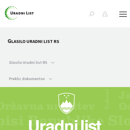
G
LASILO URADNI LIST RS
Glasilo Uradni list RS
Preklic dokumentov