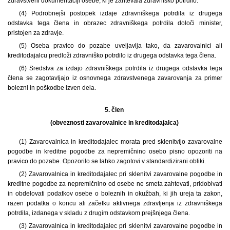
zdravstveni dokumentaciji osebe, ki je zahtevala zdravniško potrdilo.
(4) Podrobnejši postopek izdaje zdravniškega potrdila iz drugega
odstavka tega člena in obrazec zdravniškega potrdila določi minister,
pristojen za zdravje.
(5) Oseba pravico do pozabe uveljavlja tako, da zavarovalnici ali
kreditodajalcu predloži zdravniško potrdilo iz drugega odstavka tega člena.
(6) Sredstva za izdajo zdravniškega potrdila iz drugega odstavka tega
člena se zagotavljajo iz osnovnega zdravstvenega zavarovanja za primer
bolezni in poškodbe izven dela.
5. člen
(obveznosti zavarovalnice in kreditodajalca)
(1) Zavarovalnica in kreditodajalec morata pred sklenitvijo zavarovalne
pogodbe in kreditne pogodbe za nepremičnino osebo pisno opozoriti na
pravico do pozabe. Opozorilo se lahko zagotovi v standardizirani obliki.
(2) Zavarovalnica in kreditodajalec pri sklenitvi zavarovalne pogodbe in
kreditne pogodbe za nepremičnino od osebe ne smeta zahtevati, pridobivati
in obdelovati podatkov osebe o boleznih in okužbah, ki jih ureja ta zakon,
razen podatka o koncu ali začetku aktivnega zdravljenja iz zdravniškega
potrdila, izdanega v skladu z drugim odstavkom prejšnjega člena.
(3) Zavarovalnica in kreditodajalec pri sklenitvi zavarovalne pogodbe in