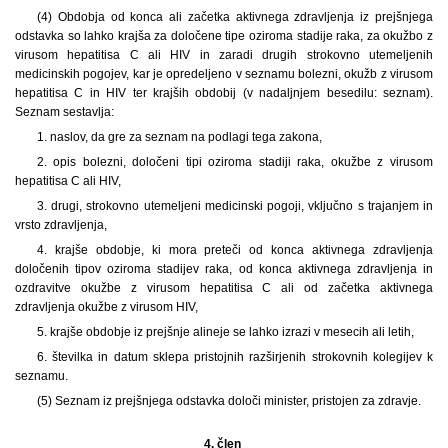
(4) Obdobja od konca ali začetka aktivnega zdravljenja iz prejšnjega
odstavka so lahko krajša za določene tipe oziroma stadije raka, za okužbo z
virusom hepatitisa C ali HIV in zaradi drugih strokovno utemeljenih
medicinskih pogojev, kar je opredeljeno v seznamu bolezni, okužb z virusom
hepatitisa C in HIV ter krajših obdobij (v nadaljnjem besedilu: seznam).
Seznam sestavlja:
1. naslov, da gre za seznam na podlagi tega zakona,
2. opis bolezni, določeni tipi oziroma stadiji raka, okužbe z virusom
hepatitisa C ali HIV,
3. drugi, strokovno utemeljeni medicinski pogoji, vključno s trajanjem in
vrsto zdravljenja,
4. krajše obdobje, ki mora preteči od konca aktivnega zdravljenja
določenih tipov oziroma stadijev raka, od konca aktivnega zdravljenja in
ozdravitve okužbe z virusom hepatitisa C ali od začetka aktivnega
zdravljenja okužbe z virusom HIV,
5. krajše obdobje iz prejšnje alineje se lahko izrazi v mesecih ali letih,
6. številka in datum sklepa pristojnih razširjenih strokovnih kolegijev k
seznamu.
(5) Seznam iz prejšnjega odstavka določi minister, pristojen za zdravje.
4. člen