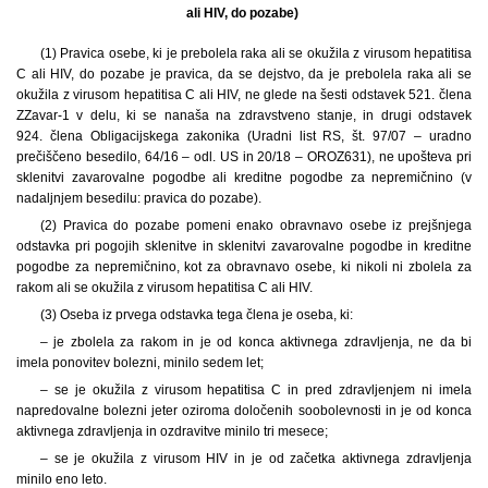
ali HIV, do pozabe)
(1) Pravica osebe, ki je prebolela raka ali se okužila z virusom hepatitisa
C ali HIV, do pozabe je pravica, da se dejstvo, da je prebolela raka ali se
okužila z virusom hepatitisa C ali HIV, ne glede na šesti odstavek 521. člena
ZZavar-1 v delu, ki se nanaša na zdravstveno stanje, in drugi odstavek
924. člena Obligacijskega zakonika (Uradni list RS, št. 97/07 – uradno
prečiščeno besedilo, 64/16 – odl. US in 20/18 – OROZ631), ne upošteva pri
sklenitvi zavarovalne pogodbe ali kreditne pogodbe za nepremičnino (v
nadaljnjem besedilu: pravica do pozabe).
(2) Pravica do pozabe pomeni enako obravnavo osebe iz prejšnjega
odstavka pri pogojih sklenitve in sklenitvi zavarovalne pogodbe in kreditne
pogodbe za nepremičnino, kot za obravnavo osebe, ki nikoli ni zbolela za
rakom ali se okužila z virusom hepatitisa C ali HIV.
(3) Oseba iz prvega odstavka tega člena je oseba, ki:
– je zbolela za rakom in je od konca aktivnega zdravljenja, ne da bi
imela ponovitev bolezni, minilo sedem let;
– se je okužila z virusom hepatitisa C in pred zdravljenjem ni imela
napredovalne bolezni jeter oziroma določenih soobolevnosti in je od konca
aktivnega zdravljenja in ozdravitve minilo tri mesece;
– se je okužila z virusom HIV in je od začetka aktivnega zdravljenja
minilo eno leto.