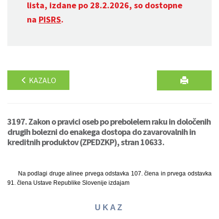
lista, izdane po 28.2.2026, so dostopne
na
PISRS
.
KAZALO
3197. Zakon o pravici oseb po prebolelem raku in določenih
drugih bolezni do enakega dostopa do zavarovalnih in
kreditnih produktov (ZPEDZKP), stran 10633.
Na podlagi druge alinee prvega odstavka 107. člena in prvega odstavka
91. člena Ustave Republike Slovenije izdajam
U K A Z