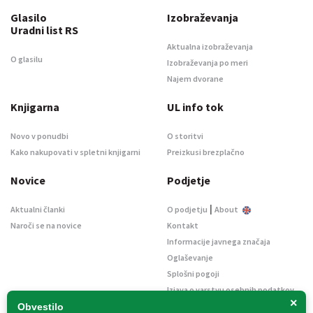
Glasilo
Izobraževanja
Uradni list RS
Aktualna izobraževanja
O glasilu
Izobraževanja po meri
Najem dvorane
Knjigarna
UL info tok
Novo v ponudbi
O storitvi
Kako nakupovati v spletni knjigarni
Preizkusi brezplačno
Novice
Podjetje
|
Aktualni članki
O podjetju
About
Naroči se na novice
Kontakt
Informacije javnega značaja
Oglaševanje
Splošni pogoji
Izjava o varstvu osebnih podatkov
×
E-dražbe
Obvestilo