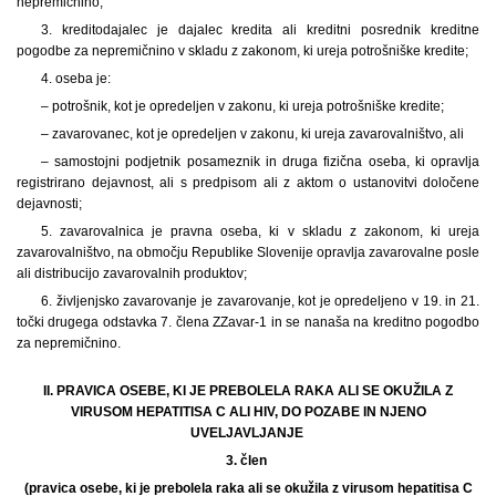
nepremičnino;
3. kreditodajalec je dajalec kredita ali kreditni posrednik kreditne
pogodbe za nepremičnino v skladu z zakonom, ki ureja potrošniške kredite;
4. oseba je:
– potrošnik, kot je opredeljen v zakonu, ki ureja potrošniške kredite;
– zavarovanec, kot je opredeljen v zakonu, ki ureja zavarovalništvo, ali
– samostojni podjetnik posameznik in druga fizična oseba, ki opravlja
registrirano dejavnost, ali s predpisom ali z aktom o ustanovitvi določene
dejavnosti;
5. zavarovalnica je pravna oseba, ki v skladu z zakonom, ki ureja
zavarovalništvo, na območju Republike Slovenije opravlja zavarovalne posle
ali distribucijo zavarovalnih produktov;
6. življenjsko zavarovanje je zavarovanje, kot je opredeljeno v 19. in 21.
točki drugega odstavka 7. člena ZZavar-1 in se nanaša na kreditno pogodbo
za nepremičnino.
II. PRAVICA OSEBE, KI JE PREBOLELA RAKA ALI SE OKUŽILA Z
VIRUSOM HEPATITISA C ALI HIV, DO POZABE IN NJENO
UVELJAVLJANJE
3. člen
(pravica osebe, ki je prebolela raka ali se okužila z virusom hepatitisa C