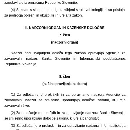
zagotavljajo iz proračuna Republike Slovenije.
(4) Seznam s sklepom potrdijo razširjeni strokovni kolegiji, ki so pristojni
za področja bolezni in okužb, ki jih ureja ta zakon.
III. NADZORNI ORGAN IN KAZENSKE DOLOČBE
7. člen
(nadzorni organ)
Nadzor nad izvajanjem določb tega zakona opravljajo Agencija za
zavarovalni nadzor, Banka Slovenije in Informacijski pooblaščenec
Republike Slovenije.
8. člen
(način opravljanja nadzora)
(1) Za odločanje o prekrških in za opravljanje nadzora Agencije za
zavarovalni nadzor se smiselno uporabljajo določbe zakona, ki ureja
zavarovalništvo.
(2) Za odločanje o prekrških in za opravljanje nadzora Banke Slovenije
se smiselno uporabljajo določbe zakona, ki ureja bančništvo.
(3) Za odločanje o prekrških in za opravljanje nadzora Informacijskega