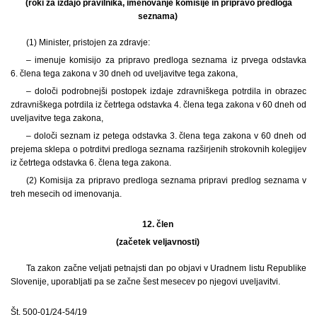
(roki za izdajo pravilnika, imenovanje komisije in pripravo predloga
seznama)
(1) Minister, pristojen za zdravje:
– imenuje komisijo za pripravo predloga seznama iz prvega odstavka
6. člena tega zakona v 30 dneh od uveljavitve tega zakona,
– določi podrobnejši postopek izdaje zdravniškega potrdila in obrazec
zdravniškega potrdila iz četrtega odstavka 4. člena tega zakona v 60 dneh od
uveljavitve tega zakona,
– določi seznam iz petega odstavka 3. člena tega zakona v 60 dneh od
prejema sklepa o potrditvi predloga seznama razširjenih strokovnih kolegijev
iz četrtega odstavka 6. člena tega zakona.
(2) Komisija za pripravo predloga seznama pripravi predlog seznama v
treh mesecih od imenovanja.
12. člen
(začetek veljavnosti)
Ta zakon začne veljati petnajsti dan po objavi v Uradnem listu Republike
Slovenije, uporabljati pa se začne šest mesecev po njegovi uveljavitvi.
Št. 500-01/24-54/19