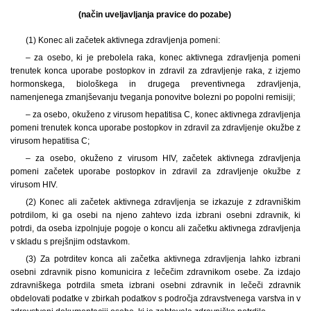
(način uveljavljanja pravice do pozabe)
(1) Konec ali začetek aktivnega zdravljenja pomeni:
– za osebo, ki je prebolela raka, konec aktivnega zdravljenja pomeni
trenutek konca uporabe postopkov in zdravil za zdravljenje raka, z izjemo
hormonskega, biološkega in drugega preventivnega zdravljenja,
namenjenega zmanjševanju tveganja ponovitve bolezni po popolni remisiji;
– za osebo, okuženo z virusom hepatitisa C, konec aktivnega zdravljenja
pomeni trenutek konca uporabe postopkov in zdravil za zdravljenje okužbe z
virusom hepatitisa C;
– za osebo, okuženo z virusom HIV, začetek aktivnega zdravljenja
pomeni začetek uporabe postopkov in zdravil za zdravljenje okužbe z
virusom HIV.
(2) Konec ali začetek aktivnega zdravljenja se izkazuje z zdravniškim
potrdilom, ki ga osebi na njeno zahtevo izda izbrani osebni zdravnik, ki
potrdi, da oseba izpolnjuje pogoje o koncu ali začetku aktivnega zdravljenja
v skladu s prejšnjim odstavkom.
(3) Za potrditev konca ali začetka aktivnega zdravljenja lahko izbrani
osebni zdravnik pisno komunicira z lečečim zdravnikom osebe. Za izdajo
zdravniškega potrdila smeta izbrani osebni zdravnik in lečeči zdravnik
obdelovati podatke v zbirkah podatkov s področja zdravstvenega varstva in v