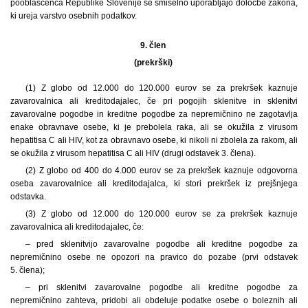
pooblaščenca Republike Slovenije se smiselno uporabljajo določbe zakona,
ki ureja varstvo osebnih podatkov.
9. člen
(prekrški)
(1) Z globo od 12.000 do 120.000 eurov se za prekršek kaznuje
zavarovalnica ali kreditodajalec, če pri pogojih sklenitve in sklenitvi
zavarovalne pogodbe in kreditne pogodbe za nepremičnino ne zagotavlja
enake obravnave osebe, ki je prebolela raka, ali se okužila z virusom
hepatitisa C ali HIV, kot za obravnavo osebe, ki nikoli ni zbolela za rakom, ali
se okužila z virusom hepatitisa C ali HIV (drugi odstavek 3. člena).
(2) Z globo od 400 do 4.000 eurov se za prekršek kaznuje odgovorna
oseba zavarovalnice ali kreditodajalca, ki stori prekršek iz prejšnjega
odstavka.
(3) Z globo od 12.000 do 120.000 eurov se za prekršek kaznuje
zavarovalnica ali kreditodajalec, če:
– pred sklenitvijo zavarovalne pogodbe ali kreditne pogodbe za
nepremičnino osebe ne opozori na pravico do pozabe (prvi odstavek
5. člena);
– pri sklenitvi zavarovalne pogodbe ali kreditne pogodbe za
nepremičnino zahteva, pridobi ali obdeluje podatke osebe o boleznih ali