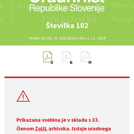
Številka 102
Uradni list RS, št. 102/2024 z dne 3. 12. 2024
Prikazana vsebina je v skladu s 33.
členom
ZoUL
arhivska. Izdaje uradnega