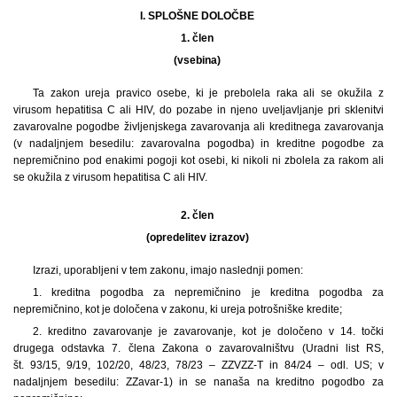
I. SPLOŠNE DOLOČBE
1. člen
(vsebina)
Ta zakon ureja pravico osebe, ki je prebolela raka ali se okužila z
virusom hepatitisa C ali HIV, do pozabe in njeno uveljavljanje pri sklenitvi
zavarovalne pogodbe življenjskega zavarovanja ali kreditnega zavarovanja
(v nadaljnjem besedilu: zavarovalna pogodba) in kreditne pogodbe za
nepremičnino pod enakimi pogoji kot osebi, ki nikoli ni zbolela za rakom ali
se okužila z virusom hepatitisa C ali HIV.
2. člen
(opredelitev izrazov)
Izrazi, uporabljeni v tem zakonu, imajo naslednji pomen:
1. kreditna pogodba za nepremičnino je kreditna pogodba za
nepremičnino, kot je določena v zakonu, ki ureja potrošniške kredite;
2. kreditno zavarovanje je zavarovanje, kot je določeno v 14. točki
drugega odstavka 7. člena Zakona o zavarovalništvu (Uradni list RS,
št. 93/15, 9/19, 102/20, 48/23, 78/23 – ZZVZZ-T in 84/24 – odl. US; v
nadaljnjem besedilu: ZZavar-1) in se nanaša na kreditno pogodbo za