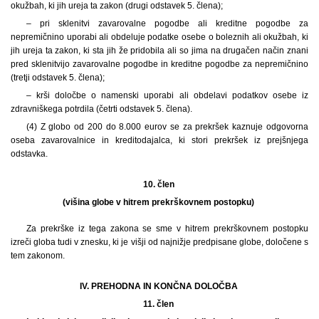
okužbah, ki jih ureja ta zakon (drugi odstavek 5. člena);
– pri sklenitvi zavarovalne pogodbe ali kreditne pogodbe za
nepremičnino uporabi ali obdeluje podatke osebe o boleznih ali okužbah, ki
jih ureja ta zakon, ki sta jih že pridobila ali so jima na drugačen način znani
pred sklenitvijo zavarovalne pogodbe in kreditne pogodbe za nepremičnino
(tretji odstavek 5. člena);
– krši določbe o namenski uporabi ali obdelavi podatkov osebe iz
zdravniškega potrdila (četrti odstavek 5. člena).
(4) Z globo od 200 do 8.000 eurov se za prekršek kaznuje odgovorna
oseba zavarovalnice in kreditodajalca, ki stori prekršek iz prejšnjega
odstavka.
10. člen
(višina globe v hitrem prekrškovnem postopku)
Za prekrške iz tega zakona se sme v hitrem prekrškovnem postopku
izreči globa tudi v znesku, ki je višji od najnižje predpisane globe, določene s
tem zakonom.
IV. PREHODNA IN KONČNA DOLOČBA
11. člen