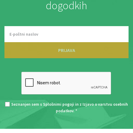
dogodkih
PRIJAVA
Seznanjen sem s
Splošnimi pogoji
in z
Izjavo o varstvu osebnih
podatkov
. *