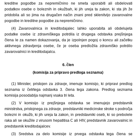
kreditne pogodbe za nepremičnino ne smeta uporabiti ali obdelovati
podatkov osebe o boleznih in okužbah, ki jih ureja ta zakon, ki sta jih že
pridobila ali so jima na drugačen način znani pred sklenitvijo zavarovalne
pogodbe in kreditne pogodbe za nepremičnino.
(4) Zavarovalnica in kreditodajalec lahko uporabita ali obdelujeta
podatke osebe iz zdravniškega potrdila iz drugega odstavka prejšnjega
člena le za namen dokazovanja, da je izpolnjen pogoj o koncu ali začetku
aktivnega zdravljenja osebe, če je oseba predložila zdravniško potrdilo
zavarovalnici in kreditodajalcu.
6. člen
(komisija za pripravo predloga seznama)
(1) Minister, pristojen za zdravje, imenuje komisijo, ki pripravi predlog
seznama iz četrtega odstavka 3. člena tega zakona. Predlog seznama
komisija posodablja najmanj vsaka tri leta.
(2) V komisijo iz prejšnjega odstavka se imenujejo predstavnik
ministrstva, pristojnega za zdravje, predstavniki medicinske stroke s področja
bolezni in okužb, ki jih ureja ta zakon, in predstavniki oseb, ki so prebolele
raka ali se okužile z virusom hepatitisa C ali HIV, predstavnik zavarovalnic in
predstavnik kreditodajalcev.
(3) Sredstva za delo komisije iz prvega odstavka tega člena se