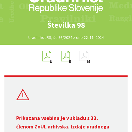
Številka 98
Uradni list RS, št. 98/2024 z dne 22. 11. 2024
Prikazana vsebina je v skladu s 33.
členom
ZoUL
arhivska. Izdaje uradnega