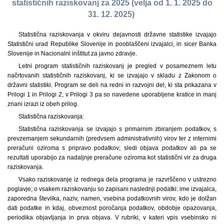
statističnih raziskovanj za 2025 (velja od 1. 1. 2025 do
31. 12. 2025)
Statistična raziskovanja v okviru dejavnosti državne statistike izvajajo
Statistični urad Republike Slovenije in pooblaščeni izvajalci, in sicer Banka
Slovenije in Nacionalni inštitut za javno zdravje.
Letni program statističnih raziskovanj je pregled v posameznem letu
načrtovanih statističnih raziskovanj, ki se izvajajo v skladu z Zakonom o
državni statistiki. Program se deli na redni in razvojni del, ki sta prikazana v
Prilogi 1 in Prilogi 2, v Prilogi 3 pa so navedene uporabljene kratice in manj
znani izrazi iz obeh prilog.
Statistična raziskovanja:
Statistična raziskovanja se izvajajo s primarnim zbiranjem podatkov, s
prevzemanjem sekundarnih (predvsem administrativnih) virov ter z internimi
preračuni oziroma s pripravo podatkov; sledi objava podatkov ali pa se
rezultati uporabijo za nadaljnje preračune oziroma kot statistični vir za druga
raziskovanja.
Vsako raziskovanje iz rednega dela programa je razvrščeno v ustrezno
poglavje; o vsakem raziskovanju so zapisani naslednji podatki: ime izvajalca,
zaporedna številka, naziv, namen, vsebina podatkovnih virov, kdo je dolžan
dati podatke in kdaj, obveznost poročanja podatkov, obdobje opazovanja,
periodika objavljanja in prva objava. V rubriki, v kateri vpis vsebinsko ni