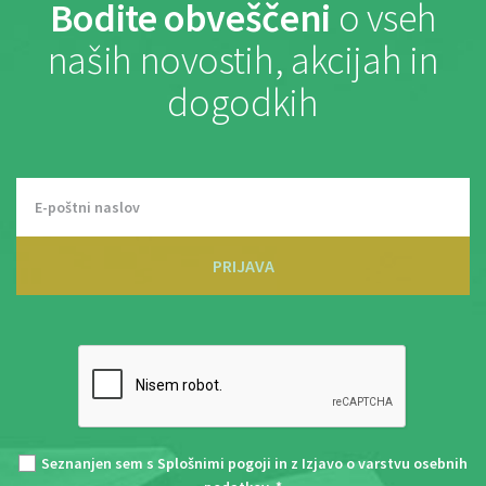
Bodite obveščeni
o vseh
naših novostih, akcijah in
dogodkih
PRIJAVA
Seznanjen sem s
Splošnimi pogoji
in z
Izjavo o varstvu osebnih