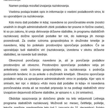
Namen podaja rezultat izvajanja raziskovanja.
Vsebina podaja kratek opis in informacije o vsebini podatkovnih virov, ki
so uporabljeni za raziskovanje.
Kdo mora dati podatke in kdaj: navedene so poročevalske enote (nosilci
uradnih in drugih administrativnih zbirk podatkov ter pravne in fizične osebe),
ki so po zakonu, ki ureja delovanje državne statistike, in programu statističnih
raziskovanj dolžne sporočati podatke ter rok, do katerega jih morajo
posredovati. Za osebe oziroma gospodinjstva in družinske kmetije je
navedeno, kdaj bo potekalo prostovoljno sporočanje podatkov. Če se
uporabljajo tudi statistični viri (raziskovanja, izvedena v okviru državne
statistike), se navede tudi slednje.
Obveznost poročanja: navedeno je, ali je poročanje podatkov
prostovoljno ali obvezno. Prostovoljno sporočanje podatkov velja pri
anketiranju oseb oziroma gospodinjstev, za raziskovanja s področja
poslovnih tendenc in za ankete o družinskih kmetijah. Obvezno sporočanje
podatkov velja za upravljavce administrativnih virov in podjetja. Kjer vpis ni
smiseln, ker npr. v stolpcu »Kdo mora dati podatke in kdaj« ni navedena
poročevalska enota ali se rezultati pripravijo le na podlagi statističnih virov
izvajalcev dejavnosti državne statistike, je vpisano n. s. (ni smiselno).
Obdobje opazovanja je določeno glede na leto veljavnosti Letnega
programa statističnih raziskovanj. Možnosti so: mesec, četrtletje, polletje,
tekoče, prejšnje, predprejšnje leto (od 1. januarja do 31. decembra), šolsko