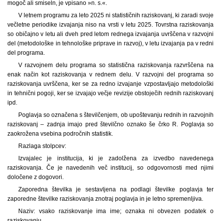
mogoč ali smiseln, je vpisano »n. s.«.
V letnem programu za leto 2025 ni statističnih raziskovanj, ki zaradi svoje
večletne periodike izvajanja niso na vrsti v letu 2025. Tovrstna raziskovanja
so običajno v letu ali dveh pred letom rednega izvajanja uvrščena v razvojni
del (metodološke in tehnološke priprave in razvoj), v letu izvajanja pa v redni
del programa.
V razvojnem delu programa so statistična raziskovanja razvrščena na
enak način kot raziskovanja v rednem delu. V razvojni del programa so
raziskovanja uvrščena, ker se za redno izvajanje vzpostavljajo metodološki
in tehnični pogoji, ker se izvajajo večje revizije obstoječih rednih raziskovanj
ipd.
Poglavja so označena s številčenjem, ob upoštevanju rednih in razvojnih
raziskovanj – zadnja imajo pred številčno oznako še črko R. Poglavja so
zaokrožena vsebina področnih statistik.
Razlaga stolpcev:
Izvajalec je institucija, ki je zadolžena za izvedbo navedenega
raziskovanja. Če je navedenih več institucij, so odgovornosti med njimi
določene z dogovori.
Zaporedna številka je sestavljena na podlagi številke poglavja ter
zaporedne številke raziskovanja znotraj poglavja in je letno spremenljiva.
Naziv: vsako raziskovanje ima ime; oznaka ni obvezen podatek o
raziskovanju.