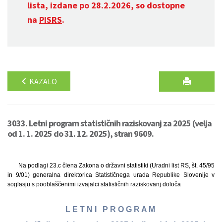
lista, izdane po 28.2.2026, so dostopne
na
PISRS
.
KAZALO
3033. Letni program statističnih raziskovanj za 2025 (velja
od 1. 1. 2025 do 31. 12. 2025), stran 9609.
Na podlagi 23.c člena Zakona o državni statistiki (Uradni list RS, št. 45/95
in 9/01) generalna direktorica Statističnega urada Republike Slovenije v
soglasju s pooblaščenimi izvajalci statističnih raziskovanj določa
L E T N I P R O G R A M