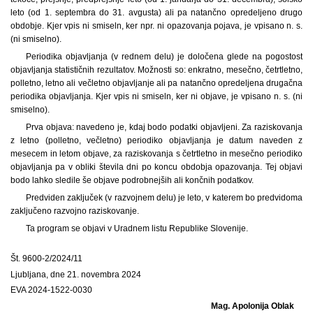
leto (od 1. septembra do 31. avgusta) ali pa natančno opredeljeno drugo
obdobje. Kjer vpis ni smiseln, ker npr. ni opazovanja pojava, je vpisano n. s.
(ni smiselno).
Periodika objavljanja (v rednem delu) je določena glede na pogostost
objavljanja statističnih rezultatov. Možnosti so: enkratno, mesečno, četrtletno,
polletno, letno ali večletno objavljanje ali pa natančno opredeljena drugačna
periodika objavljanja. Kjer vpis ni smiseln, ker ni objave, je vpisano n. s. (ni
smiselno).
Prva objava: navedeno je, kdaj bodo podatki objavljeni. Za raziskovanja
z letno (polletno, večletno) periodiko objavljanja je datum naveden z
mesecem in letom objave, za raziskovanja s četrtletno in mesečno periodiko
objavljanja pa v obliki števila dni po koncu obdobja opazovanja. Tej objavi
bodo lahko sledile še objave podrobnejših ali končnih podatkov.
Predviden zaključek (v razvojnem delu) je leto, v katerem bo predvidoma
zaključeno razvojno raziskovanje.
Ta program se objavi v Uradnem listu Republike Slovenije.
Št. 9600-2/2024/11
Ljubljana, dne 21. novembra 2024
EVA 2024-1522-0030
Mag. Apolonija Oblak