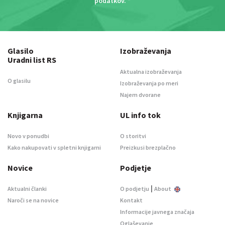
podatkov
. *
Glasilo
Izobraževanja
Uradni list RS
Aktualna izobraževanja
O glasilu
Izobraževanja po meri
Najem dvorane
Knjigarna
UL info tok
Novo v ponudbi
O storitvi
Kako nakupovati v spletni knjigarni
Preizkusi brezplačno
Novice
Podjetje
|
Aktualni članki
O podjetju
About
Naroči se na novice
Kontakt
Informacije javnega značaja
Oglaševanje