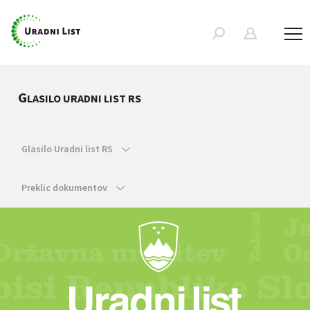
G
LASILO URADNI LIST RS
Glasilo Uradni list RS
Preklic dokumentov