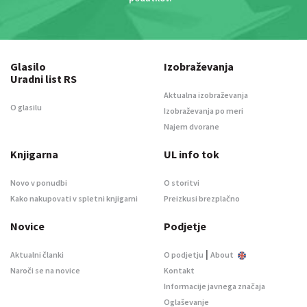
Glasilo
Izobraževanja
Uradni list RS
Aktualna izobraževanja
O glasilu
Izobraževanja po meri
Najem dvorane
Knjigarna
UL info tok
Novo v ponudbi
O storitvi
Kako nakupovati v spletni knjigarni
Preizkusi brezplačno
Novice
Podjetje
|
Aktualni članki
O podjetju
About
Naroči se na novice
Kontakt
Informacije javnega značaja
Oglaševanje