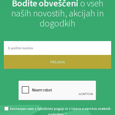
Bodite obveščeni
o vseh
naših novostih, akcijah in
dogodkih
PRIJAVA
Seznanjen sem s
Splošnimi pogoji
in z
Izjavo o varstvu osebnih
podatkov
. *