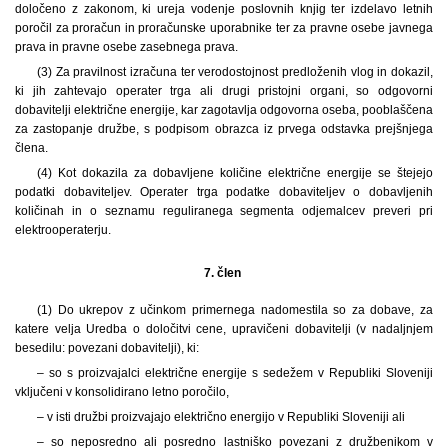
določeno z zakonom, ki ureja vodenje poslovnih knjig ter izdelavo letnih
poročil za proračun in proračunske uporabnike ter za pravne osebe javnega
prava in pravne osebe zasebnega prava.
(3) Za pravilnost izračuna ter verodostojnost predloženih vlog in dokazil,
ki jih zahtevajo operater trga ali drugi pristojni organi, so odgovorni
dobavitelji električne energije, kar zagotavlja odgovorna oseba, pooblaščena
za zastopanje družbe, s podpisom obrazca iz prvega odstavka prejšnjega
člena.
(4) Kot dokazila za dobavljene količine električne energije se štejejo
podatki dobaviteljev. Operater trga podatke dobaviteljev o dobavljenih
količinah in o seznamu reguliranega segmenta odjemalcev preveri pri
elektrooperaterju.
7. člen
(1) Do ukrepov z učinkom primernega nadomestila so za dobave, za
katere velja Uredba o določitvi cene, upravičeni dobavitelji (v nadaljnjem
besedilu: povezani dobavitelji), ki:
– so s proizvajalci električne energije s sedežem v Republiki Sloveniji
vključeni v konsolidirano letno poročilo,
– v isti družbi proizvajajo električno energijo v Republiki Sloveniji ali
– so neposredno ali posredno lastniško povezani z družbenikom v