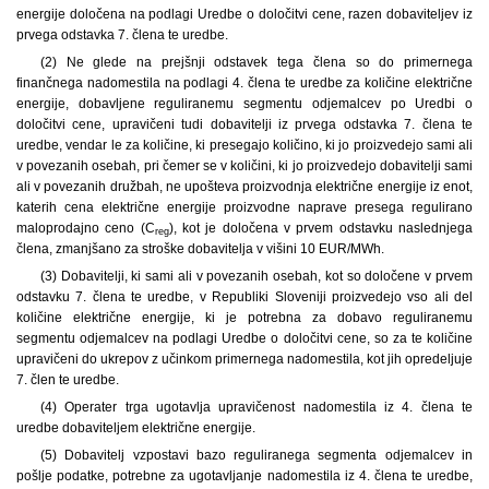
energije določena na podlagi Uredbe o določitvi cene, razen dobaviteljev iz
prvega odstavka 7. člena te uredbe.
(2) Ne glede na prejšnji odstavek tega člena so do primernega
finančnega nadomestila na podlagi 4. člena te uredbe za količine električne
energije, dobavljene reguliranemu segmentu odjemalcev po Uredbi o
določitvi cene, upravičeni tudi dobavitelji iz prvega odstavka 7. člena te
uredbe, vendar le za količine, ki presegajo količino, ki jo proizvedejo sami ali
v povezanih osebah, pri čemer se v količini, ki jo proizvedejo dobavitelji sami
ali v povezanih družbah, ne upošteva proizvodnja električne energije iz enot,
katerih cena električne energije proizvodne naprave presega regulirano
maloprodajno ceno (C
), kot je določena v prvem odstavku naslednjega
reg
člena, zmanjšano za stroške dobavitelja v višini 10 EUR/MWh.
(3) Dobavitelji, ki sami ali v povezanih osebah, kot so določene v prvem
odstavku 7. člena te uredbe, v Republiki Sloveniji proizvedejo vso ali del
količine električne energije, ki je potrebna za dobavo reguliranemu
segmentu odjemalcev na podlagi Uredbe o določitvi cene, so za te količine
upravičeni do ukrepov z učinkom primernega nadomestila, kot jih opredeljuje
7. člen te uredbe.
(4) Operater trga ugotavlja upravičenost nadomestila iz 4. člena te
uredbe dobaviteljem električne energije.
(5) Dobavitelj vzpostavi bazo reguliranega segmenta odjemalcev in
pošlje podatke, potrebne za ugotavljanje nadomestila iz 4. člena te uredbe,