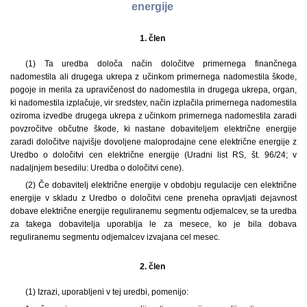
energije
1. člen
(1) Ta uredba določa način določitve primernega finančnega
nadomestila ali drugega ukrepa z učinkom primernega nadomestila škode,
pogoje in merila za upravičenost do nadomestila in drugega ukrepa, organ,
ki nadomestila izplačuje, vir sredstev, način izplačila primernega nadomestila
oziroma izvedbe drugega ukrepa z učinkom primernega nadomestila zaradi
povzročitve občutne škode, ki nastane dobaviteljem električne energije
zaradi določitve najvišje dovoljene maloprodajne cene električne energije z
Uredbo o določitvi cen električne energije (Uradni list RS, št. 96/24; v
nadaljnjem besedilu: Uredba o določitvi cene).
(2) Če dobavitelj električne energije v obdobju regulacije cen električne
energije v skladu z Uredbo o določitvi cene preneha opravljati dejavnost
dobave električne energije reguliranemu segmentu odjemalcev, se ta uredba
za takega dobavitelja uporablja le za mesece, ko je bila dobava
reguliranemu segmentu odjemalcev izvajana cel mesec.
2. člen
(1) Izrazi, uporabljeni v tej uredbi, pomenijo: