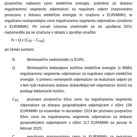
povprečno nabavno ceno električne energije, potrebne za dobavo
reguliranemu segmentu odjemalcev za regulirani odjem (neposredno
povezano z dobavo električne energije in izraženo v EUR/MWh), in
regulirano maloprodajno ceno reguliranemu segmentu odjemalcev (izraženo
v EUR/MWh). Pri cenah oziroma vrednostih se ne upošteva DDV,
nadomestilo pa se izračuna v skladu s spodnjo enačbo:
N = Q x (C
– C
),
EE
reg
pri čemer pomeni:
N
štirimesečno nadomestilo (v EUR);
Q
štirimesečno dobavljeno količino električne energije (v MWh)
reguliranemu segmentu odjemalcev za regulirani odjem električne
energije. V primeru nemerjenih odjemalcev se realizirani odjem (in
s tem tudi realizirano dobavo dobavitelja) teh odjemalcev določi na
podlagi fakturiranih količin;
C
priznano povprečno tržno ceno na reguliranemu segmentu
EE
odjemalcev za dobavo gospodinjskim odjemalcem v višini 156
EUR/MWh za november in december 2024 ter priznano povprečno
tržno ceno na reguliranemu segmentu odjemalcev za dobavo
gospodinjskim odjemalcem v višini 117 EUR/MWh za januar in
februar 2025;
C
regulirano maloprodajno ceno (v EUR/MWh) za regulirani