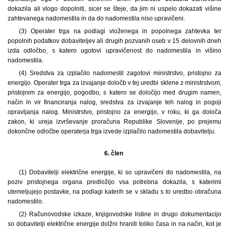
dokazila ali vlogo dopolniti, sicer se šteje, da jim ni uspelo dokazati višine
zahtevanega nadomestila in da do nadomestila niso upravičeni.
(3) Operater trga na podlagi vloženega in popolnega zahtevka ter
popolnih podatkov dobaviteljev ali drugih pozvanih oseb v 15 delovnih dneh
izda odločbo, s katero ugotovi upravičenost do nadomestila in višino
nadomestila.
(4) Sredstva za izplačilo nadomestil zagotovi ministrstvo, pristojno za
energijo. Operater trga za izvajanje določb v tej uredbi sklene z ministrstvom,
pristojnim za energijo, pogodbo, s katero se določijo med drugim namen,
način in vir financiranja nalog, sredstva za izvajanje teh nalog in pogoji
opravljanja nalog. Ministrstvo, pristojno za energijo, v roku, ki ga določa
zakon, ki ureja izvrševanje proračuna Republike Slovenije, po prejemu
dokončne odločbe operaterja trga izvede izplačilo nadomestila dobavitelju.
6. člen
(1) Dobavitelji električne energije, ki so upravičeni do nadomestila, na
poziv pristojnega organa predložijo vsa potrebna dokazila, s katerimi
utemeljujejo postavke, na podlagi katerih se v skladu s to uredbo obračuna
nadomestilo.
(2) Računovodske izkaze, knjigovodske listine in drugo dokumentacijo
so dobavitelji električne energije dolžni hraniti toliko časa in na način, kot je