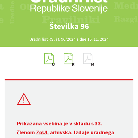
Številka 96
Uradni list RS, št. 96/2024 z dne 15. 11. 2024
Prikazana vsebina je v skladu s 33.
členom
ZoUL
arhivska. Izdaje uradnega