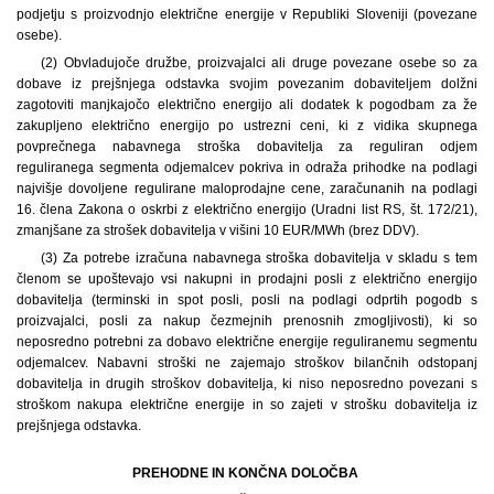
podjetju s proizvodnjo električne energije v Republiki Sloveniji (povezane
osebe).
(2) Obvladujoče družbe, proizvajalci ali druge povezane osebe so za
dobave iz prejšnjega odstavka svojim povezanim dobaviteljem dolžni
zagotoviti manjkajočo električno energijo ali dodatek k pogodbam za že
zakupljeno električno energijo po ustrezni ceni, ki z vidika skupnega
povprečnega nabavnega stroška dobavitelja za reguliran odjem
reguliranega segmenta odjemalcev pokriva in odraža prihodke na podlagi
najvišje dovoljene regulirane maloprodajne cene, zaračunanih na podlagi
16. člena Zakona o oskrbi z električno energijo (Uradni list RS, št. 172/21),
zmanjšane za strošek dobavitelja v višini 10 EUR/MWh (brez DDV).
(3) Za potrebe izračuna nabavnega stroška dobavitelja v skladu s tem
členom se upoštevajo vsi nakupni in prodajni posli z električno energijo
dobavitelja (terminski in spot posli, posli na podlagi odprtih pogodb s
proizvajalci, posli za nakup čezmejnih prenosnih zmogljivosti), ki so
neposredno potrebni za dobavo električne energije reguliranemu segmentu
odjemalcev. Nabavni stroški ne zajemajo stroškov bilančnih odstopanj
dobavitelja in drugih stroškov dobavitelja, ki niso neposredno povezani s
stroškom nakupa električne energije in so zajeti v strošku dobavitelja iz
prejšnjega odstavka.
PREHODNE IN KONČNA DOLOČBA