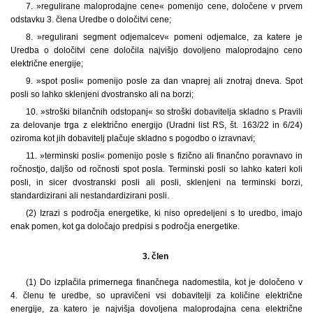
7. »regulirane maloprodajne cene« pomenijo cene, določene v prvem
odstavku 3. člena Uredbe o določitvi cene;
8. »regulirani segment odjemalcev« pomeni odjemalce, za katere je
Uredba o določitvi cene določila najvišjo dovoljeno maloprodajno ceno
električne energije;
9. »spot posli« pomenijo posle za dan vnaprej ali znotraj dneva. Spot
posli so lahko sklenjeni dvostransko ali na borzi;
10. »stroški bilančnih odstopanj« so stroški dobavitelja skladno s Pravili
za delovanje trga z električno energijo (Uradni list RS, št. 163/22 in 6/24)
oziroma kot jih dobavitelj plačuje skladno s pogodbo o izravnavi;
11. »terminski posli« pomenijo posle s fizično ali finančno poravnavo in
ročnostjo, daljšo od ročnosti spot posla. Terminski posli so lahko kateri koli
posli, in sicer dvostranski posli ali posli, sklenjeni na terminski borzi,
standardizirani ali nestandardizirani posli.
(2) Izrazi s področja energetike, ki niso opredeljeni s to uredbo, imajo
enak pomen, kot ga določajo predpisi s področja energetike.
3. člen
(1) Do izplačila primernega finančnega nadomestila, kot je določeno v
4. členu te uredbe, so upravičeni vsi dobavitelji za količine električne
energije, za katero je najvišja dovoljena maloprodajna cena električne