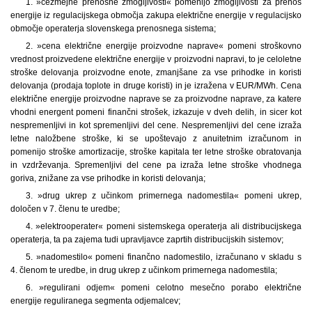
1. »čezmejne prenosne zmogljivosti« pomenijo zmogljivosti za prenos
energije iz regulacijskega območja zakupa električne energije v regulacijsko
območje operaterja slovenskega prenosnega sistema;
2. »cena električne energije proizvodne naprave« pomeni stroškovno
vrednost proizvedene električne energije v proizvodni napravi, to je celoletne
stroške delovanja proizvodne enote, zmanjšane za vse prihodke in koristi
delovanja (prodaja toplote in druge koristi) in je izražena v EUR/MWh. Cena
električne energije proizvodne naprave se za proizvodne naprave, za katere
vhodni energent pomeni finančni strošek, izkazuje v dveh delih, in sicer kot
nespremenljivi in kot spremenljivi del cene. Nespremenljivi del cene izraža
letne naložbene stroške, ki se upoštevajo z anuitetnim izračunom in
pomenijo stroške amortizacije, stroške kapitala ter letne stroške obratovanja
in vzdrževanja. Spremenljivi del cene pa izraža letne stroške vhodnega
goriva, znižane za vse prihodke in koristi delovanja;
3. »drug ukrep z učinkom primernega nadomestila« pomeni ukrep,
določen v 7. členu te uredbe;
4. »elektrooperater« pomeni sistemskega operaterja ali distribucijskega
operaterja, ta pa zajema tudi upravljavce zaprtih distribucijskih sistemov;
5. »nadomestilo« pomeni finančno nadomestilo, izračunano v skladu s
4. členom te uredbe, in drug ukrep z učinkom primernega nadomestila;
6. »regulirani odjem« pomeni celotno mesečno porabo električne
energije reguliranega segmenta odjemalcev;