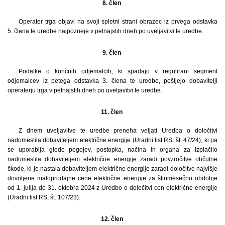
8. člen
Operater trga objavi na svoji spletni strani obrazec iz prvega odstavka
5. člena te uredbe najpozneje v petnajstih dneh po uveljavitvi te uredbe.
9. člen
Podatke o končnih odjemalcih, ki spadajo v regulirani segment
odjemalcev iz petega odstavka 3. člena te uredbe, pošljejo dobavitelji
operaterju trga v petnajstih dneh po uveljavitvi te uredbe.
11. člen
Z dnem uveljavitve te uredbe preneha veljati Uredba o določitvi
nadomestila dobaviteljem električne energije (Uradni list RS, št. 47/24), ki pa
se uporablja glede pogojev, postopka, načina in organa za izplačilo
nadomestila dobaviteljem električne energije zaradi povzročitve občutne
škode, ki je nastala dobaviteljem električne energije zaradi določitve najvišje
dovoljene maloprodajne cene električne energije za štirimesečno obdobje
od 1. julija do 31. oktobra 2024 z Uredbo o določitvi cen električne energije
(Uradni list RS, št. 107/23).
12. člen