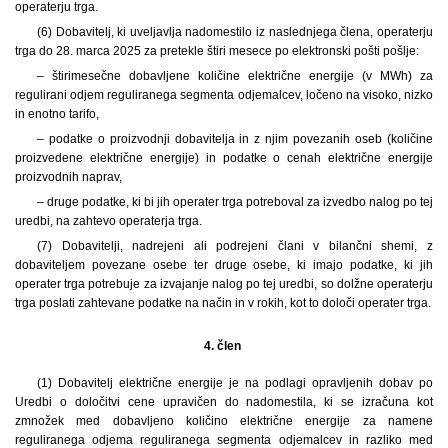
operaterju trga.
(6) Dobavitelj, ki uveljavlja nadomestilo iz naslednjega člena, operaterju
trga do 28. marca 2025 za pretekle štiri mesece po elektronski pošti pošlje:
– štirimesečne dobavljene količine električne energije (v MWh) za
regulirani odjem reguliranega segmenta odjemalcev, ločeno na visoko, nizko
in enotno tarifo,
– podatke o proizvodnji dobavitelja in z njim povezanih oseb (količine
proizvedene električne energije) in podatke o cenah električne energije
proizvodnih naprav,
– druge podatke, ki bi jih operater trga potreboval za izvedbo nalog po tej
uredbi, na zahtevo operaterja trga.
(7) Dobavitelji, nadrejeni ali podrejeni člani v bilančni shemi, z
dobaviteljem povezane osebe ter druge osebe, ki imajo podatke, ki jih
operater trga potrebuje za izvajanje nalog po tej uredbi, so dolžne operaterju
trga poslati zahtevane podatke na način in v rokih, kot to določi operater trga.
4. člen
(1) Dobavitelj električne energije je na podlagi opravljenih dobav po
Uredbi o določitvi cene upravičen do nadomestila, ki se izračuna kot
zmnožek med dobavljeno količino električne energije za namene
reguliranega odjema reguliranega segmenta odjemalcev in razliko med