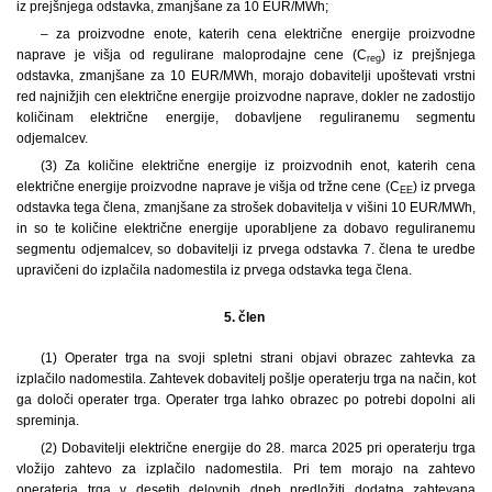
iz prejšnjega odstavka, zmanjšane za 10 EUR/MWh;
– za proizvodne enote, katerih cena električne energije proizvodne
naprave je višja od regulirane maloprodajne cene (C
) iz prejšnjega
reg
odstavka, zmanjšane za 10 EUR/MWh, morajo dobavitelji upoštevati vrstni
red najnižjih cen električne energije proizvodne naprave, dokler ne zadostijo
količinam električne energije, dobavljene reguliranemu segmentu
odjemalcev.
(3) Za količine električne energije iz proizvodnih enot, katerih cena
električne energije proizvodne naprave je višja od tržne cene (C
) iz prvega
EE
odstavka tega člena, zmanjšane za strošek dobavitelja v višini 10 EUR/MWh,
in so te količine električne energije uporabljene za dobavo reguliranemu
segmentu odjemalcev, so dobavitelji iz prvega odstavka 7. člena te uredbe
upravičeni do izplačila nadomestila iz prvega odstavka tega člena.
5. člen
(1) Operater trga na svoji spletni strani objavi obrazec zahtevka za
izplačilo nadomestila. Zahtevek dobavitelj pošlje operaterju trga na način, kot
ga določi operater trga. Operater trga lahko obrazec po potrebi dopolni ali
spreminja.
(2) Dobavitelji električne energije do 28. marca 2025 pri operaterju trga
vložijo zahtevo za izplačilo nadomestila. Pri tem morajo na zahtevo
operaterja trga v desetih delovnih dneh predložiti dodatna zahtevana