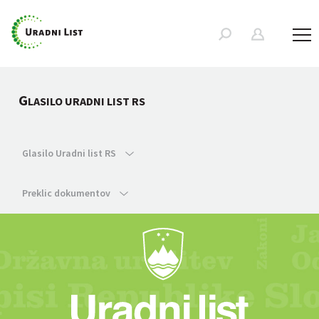
G
LASILO URADNI LIST RS
Glasilo Uradni list RS
Preklic dokumentov