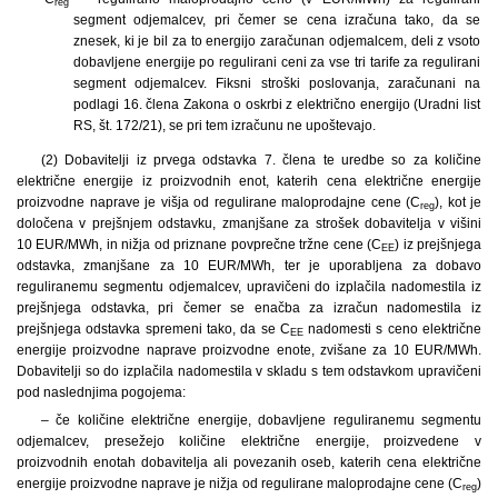
reg
segment odjemalcev, pri čemer se cena izračuna tako, da se
znesek, ki je bil za to energijo zaračunan odjemalcem, deli z vsoto
dobavljene energije po regulirani ceni za vse tri tarife za regulirani
segment odjemalcev. Fiksni stroški poslovanja, zaračunani na
podlagi 16. člena Zakona o oskrbi z električno energijo (Uradni list
RS, št. 172/21), se pri tem izračunu ne upoštevajo.
(2) Dobavitelji iz prvega odstavka 7. člena te uredbe so za količine
električne energije iz proizvodnih enot, katerih cena električne energije
proizvodne naprave je višja od regulirane maloprodajne cene (C
), kot je
reg
določena v prejšnjem odstavku, zmanjšane za strošek dobavitelja v višini
10 EUR/MWh, in nižja od priznane povprečne tržne cene (C
) iz prejšnjega
EE
odstavka, zmanjšane za 10 EUR/MWh, ter je uporabljena za dobavo
reguliranemu segmentu odjemalcev, upravičeni do izplačila nadomestila iz
prejšnjega odstavka, pri čemer se enačba za izračun nadomestila iz
prejšnjega odstavka spremeni tako, da se C
nadomesti s ceno električne
EE
energije proizvodne naprave proizvodne enote, zvišane za 10 EUR/MWh.
Dobavitelji so do izplačila nadomestila v skladu s tem odstavkom upravičeni
pod naslednjima pogojema:
– če količine električne energije, dobavljene reguliranemu segmentu
odjemalcev, presežejo količine električne energije, proizvedene v
proizvodnih enotah dobavitelja ali povezanih oseb, katerih cena električne
energije proizvodne naprave je nižja od regulirane maloprodajne cene (C
)
reg