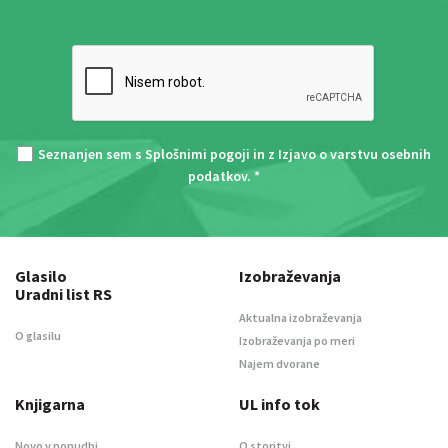
Seznanjen sem s
Splošnimi pogoji
in z
Izjavo o varstvu osebnih
podatkov
. *
Glasilo
Izobraževanja
Uradni list RS
Aktualna izobraževanja
O glasilu
Izobraževanja po meri
Najem dvorane
Knjigarna
UL info tok
Novo v ponudbi
O storitvi