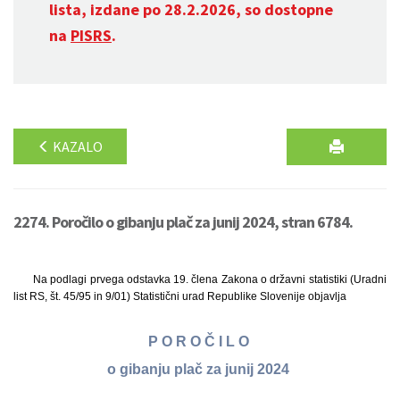
lista, izdane po 28.2.2026, so dostopne
na
PISRS
.
KAZALO
2274. Poročilo o gibanju plač za junij 2024, stran 6784.
Na podlagi prvega odstavka 19. člena Zakona o državni statistiki (Uradni
list RS, št. 45/95 in 9/01) Statistični urad Republike Slovenije objavlja
P O R O Č I L O
o gibanju plač za junij 2024