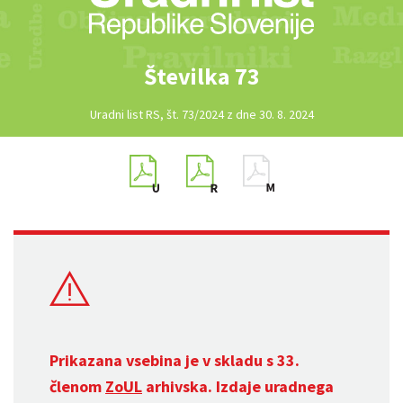
Številka 73
Uradni list RS, št. 73/2024 z dne 30. 8. 2024
Prikazana vsebina je v skladu s 33.
členom
ZoUL
arhivska. Izdaje uradnega