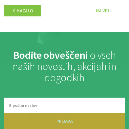
KAZALO
NA VRH
Bodite obveščeni
o vseh
naših novostih, akcijah in
dogodkih
PRIJAVA