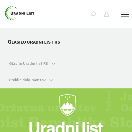
G
LASILO URADNI LIST RS
Glasilo Uradni list RS
Preklic dokumentov