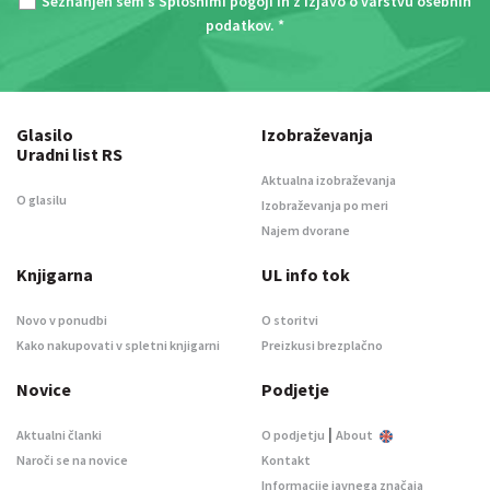
Seznanjen sem s
Splošnimi pogoji
in z
Izjavo o varstvu osebnih
podatkov
. *
Glasilo
Izobraževanja
Uradni list RS
Aktualna izobraževanja
O glasilu
Izobraževanja po meri
Najem dvorane
Knjigarna
UL info tok
Novo v ponudbi
O storitvi
Kako nakupovati v spletni knjigarni
Preizkusi brezplačno
Novice
Podjetje
|
Aktualni članki
O podjetju
About
Naroči se na novice
Kontakt
Informacije javnega značaja