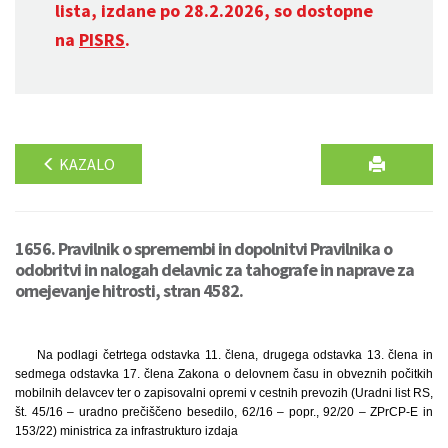
lista, izdane po 28.2.2026, so dostopne
na
PISRS
.
KAZALO
1656. Pravilnik o spremembi in dopolnitvi Pravilnika o
odobritvi in nalogah delavnic za tahografe in naprave za
omejevanje hitrosti, stran 4582.
Na podlagi četrtega odstavka 11. člena, drugega odstavka 13. člena in
sedmega odstavka 17. člena Zakona o delovnem času in obveznih počitkih
mobilnih delavcev ter o zapisovalni opremi v cestnih prevozih (Uradni list RS,
št. 45/16 – uradno prečiščeno besedilo, 62/16 – popr., 92/20 – ZPrCP-E in
153/22) ministrica za infrastrukturo izdaja