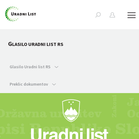
G
LASILO URADNI LIST RS
Glasilo Uradni list RS
Preklic dokumentov