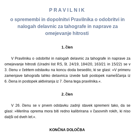
P R A V I L N I K
o spremembi in dopolnitvi Pravilnika o odobritvi in
nalogah delavnic za tahografe in naprave za
omejevanje hitrosti
1. člen
V Pravilniku o odobritvi in nalogah delavnic za tahografe in naprave za
omejevanje hitrosti (Uradni list RS, št. 24/19, 184/20, 163/21 in 15/22) se v
3. členu v četrtem odstavku na koncu doda besedilo, ki se glasi: »V primeru
zamenjave tahografa lahko delavnica izvede tudi postopek nameščanja iz
6. člena in postopek aktiviranja iz 7. člena tega pravilnika.«.
2. člen
V 26. členu se v prvem odstavku zadnji stavek spremeni tako, da se
glasi: »Merilna oprema mora biti redno kalibrirana v časovnih rokih, ki niso
daljši od dveh let.«.
KONČNA DOLOČBA