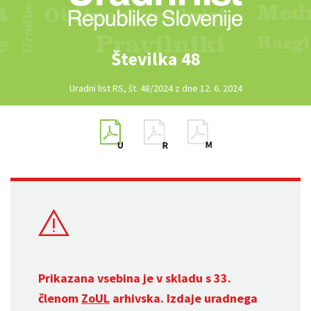
Številka 48
Uradni list RS, št. 48/2024 z dne 12. 6. 2024
Prikazana vsebina je v skladu s 33.
členom
ZoUL
arhivska. Izdaje uradnega