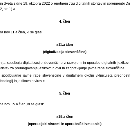
n Sveta z dne 19. oktobra 2022 o enotnem trgu digitalnih storitev in spremembi Di
, str. 1).«.
4. člen
a nov 11.a člen, ki se glasi:
»11.a člen
(digitalizacija slovenščine)
ija spodbuja digitalizacijo slovenščine z razvojem in uporabo digitalnih jezikovni
redstev za premagovanje jezikovnih ovir in zagotavljanje javne rabe slovenščine.
n spodbujanje javne rabe slovenščine v digitalnem okolju vključujeta prednostn
nologij in jezikovnih virov.«.
5. člen
a nov 15.a člen, ki se glasi:
»15.a člen
(operacijski sistemi in uporabniški vmesniki)