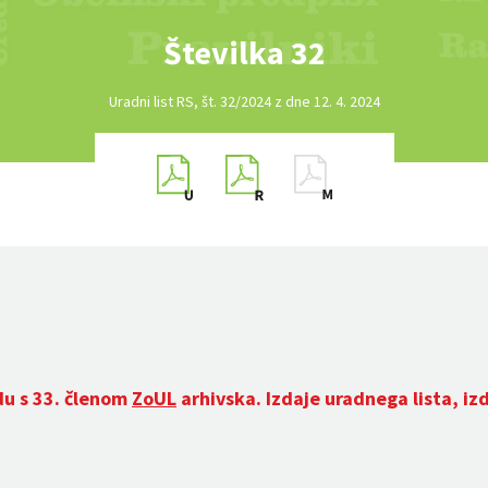
Številka 32
Uradni list RS, št. 32/2024 z dne 12. 4. 2024
du s 33. členom
ZoUL
arhivska. Izdaje uradnega lista, iz