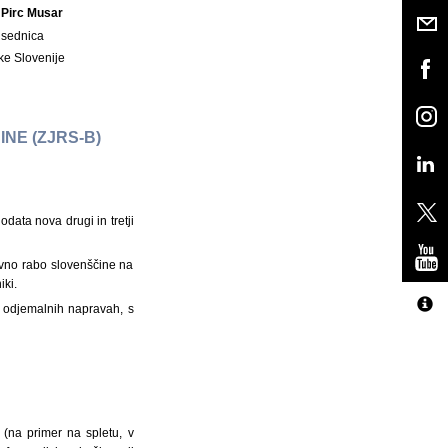
 Pirc Musar
dsednica
ke Slovenije
NE (ZJRS-B)
odata nova drugi in tretji
avno rabo slovenščine na
iki.
h odjemalnih napravah, s
 (na primer na spletu, v