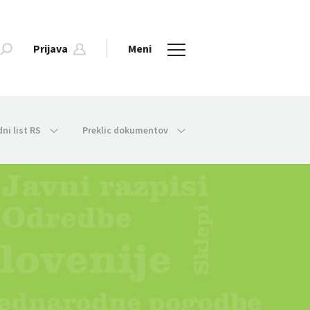
Prijava
Meni
dni list RS
Preklic dokumentov