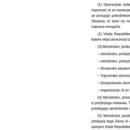
(1) Operacijski sis
napravah, ki so namenjen
se ponujajo potrošniko
črkopisa, in sicer na n
naprava omogoča.
(2) Vlada Republike
katere velja obveznost i
(3) Ministrstvo, pri
– ministrstvo, pristo
– ministrstvo, pristo
– Slovensko akademi
– Trgovinsko zbornic
– Gospodarsko zborn
– organizacije, ki so
(4) Ministrstvo, pri
iz prejšnjega odstavka.
predlagajo spremembe o
(5) Ministrstvo, pri
odstavka tega člena in 
sprejem Vladi Republike