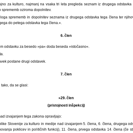
stojno za kulturo, najmanj na vsaka tri leta pregleda seznam iz drugega odstavka
ih sprememb oziroma dopolnitev.
dloga sprememb in dopolnitev seznama iz drugega odstavka tega člena ter njiho
gega do petega odstavka tega člena.«.
6. člen
vem odstavku za besedo »pa« doda beseda »istočasno«.
ta.
tavek postane drugi odstavek.
7. člen
tako, da se glasi:
»29. člen
(pristojnosti inšpekcij)
nad izvajanjem tega zakona opravljajo:
like Slovenije za kulturo in medije nad izvajanjem 5. člena, 6. člena, drugega ods
vanja poklicev in političnih funkcij), 11. člena, prvega odstavka 14. člena (če st