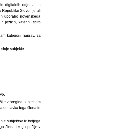
in digitalnih odjemalnih
u Republike Slovenije ali
 in uporabo slovenskega
 jezikih, katerih izbiro
nam kategorij naprav, za
lednje subjekte:
tvo.
ošlje v pregled subjektom
a odstavka tega člena in
nje subjektov iz tretjega
ga člena ter ga pošlje v