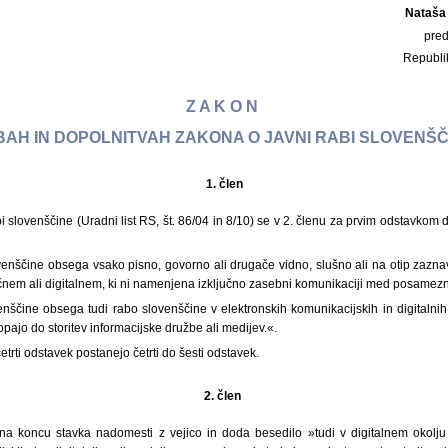
Nataša
pre
Republi
Z A K O N
AH IN DOPOLNITVAH ZAKONA O JAVNI RABI SLOVENŠČI
1.
člen
i slovenščine (Uradni list RS, št. 86/04 in 8/10) se v 2. členu za prvim odstavkom d
venščine obsega vsako pisno, govorno ali drugače vidno, slušno ali na otip zazn
zičnem ali digitalnem, ki ni namenjena izključno zasebni komunikaciji med posamezn
enščine obsega tudi rabo slovenščine v elektronskih komunikacijskih in digitalni
pajo do storitev informacijske družbe ali medijev.«.
trti odstavek postanejo četrti do šesti odstavek.
2. člen
na koncu stavka nadomesti z vejico in doda besedilo »tudi v digitalnem okolju