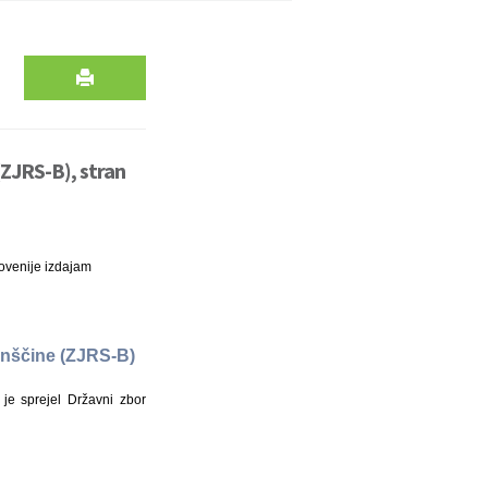
(ZJRS-B), stran
ovenije izdajam
venščine (ZJRS-B)
je sprejel Državni zbor