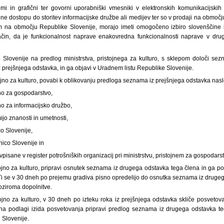
temi in grafični ter govorni uporabniški vmesniki v elektronskih komunikacijskih 
e dostopu do storitev informacijske družbe ali medijev ter so v prodaji na območj
m na območju Republike Slovenije, morajo imeti omogočeno izbiro slovenščine
ačin, da je funkcionalnost naprave enakovredna funkcionalnosti naprave v drugih
 Slovenije na predlog ministrstva, pristojnega za kulturo, s sklepom določi sez
z prejšnjega odstavka, in ga objavi v Uradnem listu Republike Slovenije.
stojno za kulturo, povabi k oblikovanju predloga seznama iz prejšnjega odstavka nas
jno za gospodarstvo,
jno za informacijsko družbo,
jo znanosti in umetnosti,
o Slovenije,
ico Slovenije in
 vpisane v register potrošniških organizacij pri ministrstvu, pristojnem za gospodars
stojno za kulturo, pripravi osnutek seznama iz drugega odstavka tega člena in ga p
 Ti se v 30 dneh po prejemu gradiva pisno opredelijo do osnutka seznama iz drugeg
ziroma dopolnitve.
stojno za kulturo, v 30 dneh po izteku roka iz prejšnjega odstavka skliče posvetova
na podlagi izida posvetovanja pripravi predlog seznama iz drugega odstavka te
 Slovenije.