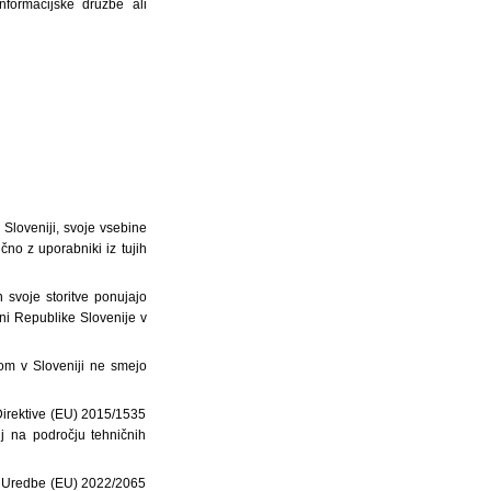
nformacijske družbe ali
i Sloveniji, svoje vsebine
čno z uporabniki iz tujih
n svoje storitve ponujajo
ani Republike Slovenije v
ikom v Sloveniji ne smejo
 Direktive (EU) 2015/1535
j na področju tehničnih
ena Uredbe (EU) 2022/2065