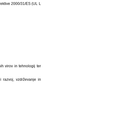
rektive 2000/31/ES (UL L
h virov in tehnologij ter
i razvoj, vzdrževanje in