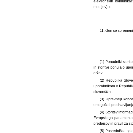
elektronskih komunikac
medijev).«.
11. člen se spremeni 
(1) Ponudniki storit
in storitve ponujajo upo
držav.
(2) Republika Sloven
uporabnikom v Republiki 
slovenščini.
(3) Upravitelji konc
omogočati predstavljanja
(4) Storitev informa
Evropskega parlamenta 
predpisov in pravil za sto
(5) Posredniška sple