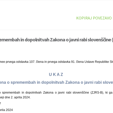
KOPIRAJ POVEZAVO
emembah in dopolnitvah Zakona o javni rabi slovenščine 
inee prvega odstavka 107. člena in prvega odstavka 91. člena Ustave Republike Sl
U K A Z
kona o spremembah in dopolnitvah Zakona o javni rabi slo
spremembah in dopolnitvah Zakona o javni rabi slovenščine (ZJRS-B), ki ga 
eji dne 2. aprila 2024.
7
prila 2024