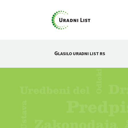
G
LASILO URADNI LIST RS