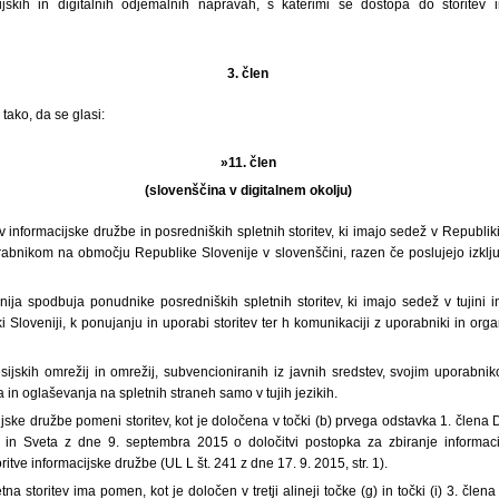
ijskih in digitalnih odjemalnih napravah, s katerimi se dostopa do storitev i
3. člen
tako, da se glasi:
»11. člen
(slovenščina v digitalnem okolju)
ev informacijske družbe in posredniških spletnih storitev, ki imajo sedež v Republik
rabnikom na območju Republike Slovenije v slovenščini, razen če poslujejo izklju
ija spodbuja ponudnike posredniških spletnih storitev, ki imajo sedež v tujini i
Sloveniji, k ponujanju in uporabi storitev ter h komunikaciji z uporabniki in org
esijskih omrežij in omrežij, subvencioniranih iz javnih sredstev, svojim uporabn
 in oglaševanja na spletnih straneh samo v tujih jezikih.
cijske družbe pomeni storitev, kot je določena v točki (b) prvega odstavka 1. člena
in Sveta z dne 9. septembra 2015 o določitvi postopka za zbiranje informaci
ritve informacijske družbe (UL L št. 241 z dne 17. 9. 2015, str. 1).
tna storitev ima pomen, kot je določen v tretji alineji točke (g) in točki (i) 3. čl