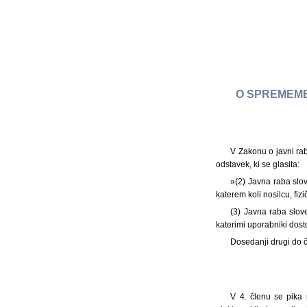
O SPREMEMB
V Zakonu o javni rab
odstavek, ki se glasita:
»(2) Javna raba slo
katerem koli nosilcu, fi
(3) Javna raba slov
katerimi uporabniki dosto
Dosedanji drugi do če
V 4. členu se pika 