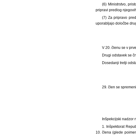
(6) Ministrstvo, pri
pripravi predlog njegov
(7) Za pripravo pre
uporabljajo določbe dru
V 20. členu se v pr
Drugi odstavek se čr
Dosedanji tretji ods
29. člen se spremeni 
Inšpekcijski nadzor 
1. Inšpektorat Repub
10. člena (glede poimeno