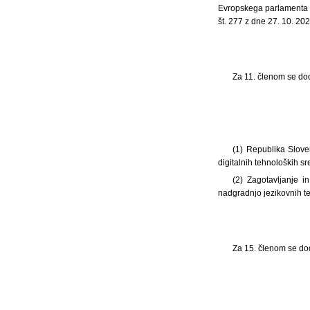
Evropskega parlamenta i
št. 277 z dne 27. 10. 2022
Za 11. členom se dod
(1) Republika Sloven
digitalnih tehnoloških s
(2) Zagotavljanje i
nadgradnjo jezikovnih teh
Za 15. členom se dod