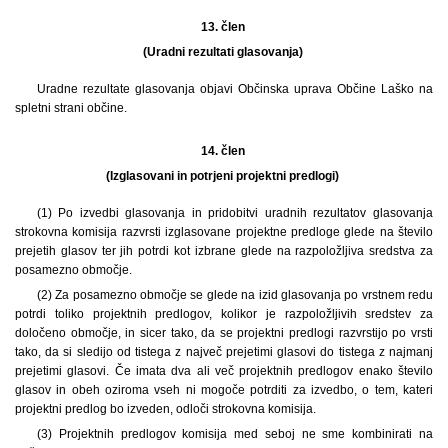
13. člen
(Uradni rezultati glasovanja)
Uradne rezultate glasovanja objavi Občinska uprava Občine Laško na
spletni strani občine.
14. člen
(Izglasovani in potrjeni projektni predlogi)
(1) Po izvedbi glasovanja in pridobitvi uradnih rezultatov glasovanja
strokovna komisija razvrsti izglasovane projektne predloge glede na število
prejetih glasov ter jih potrdi kot izbrane glede na razpoložljiva sredstva za
posamezno območje.
(2) Za posamezno območje se glede na izid glasovanja po vrstnem redu
potrdi toliko projektnih predlogov, kolikor je razpoložljivih sredstev za
določeno območje, in sicer tako, da se projektni predlogi razvrstijo po vrsti
tako, da si sledijo od tistega z največ prejetimi glasovi do tistega z najmanj
prejetimi glasovi. Če imata dva ali več projektnih predlogov enako število
glasov in obeh oziroma vseh ni mogoče potrditi za izvedbo, o tem, kateri
projektni predlog bo izveden, odloči strokovna komisija.
(3) Projektnih predlogov komisija med seboj ne sme kombinirati na