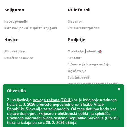
Knjigarna
UL info tok
Novo v ponudbi
O storitvi
Kako nakupovati v spletni knjigarni
Preizkusi brezplačno
Novice
Podjetje
|
Aktualni članki
O podjetju
About
Naroči se na novice
Kontakt
Informacije javnega značaja
Oglaševanje
Splošni pogoji
Izjava o varstvu osebnih podatkov
×
E-dražbe
Obvestilo
Z uveljavitvijo
novega zakona (ZOUL)
se je
izdajanje uradnega
lista s 1. 3. 2026 preneslo
neposredno
na Službo Vlade
Republike Slovenije za zakonodajo
. Od tega datuma bodo vse
objave dostopne izključno v elektronski obliki na spletišču
Pravnega informacijskega sistema Republike Slovenije (PISRS),
Uradni list d. o. o. – v likvidaciji / Vse pravice pridržane.
tiskana izdaja pa se z 28. 2. 2026 ukinja.
Pravna obvestila
/
Piškotki
/ Avtorji:
TriTim spletna agencija
v sodelovanju z