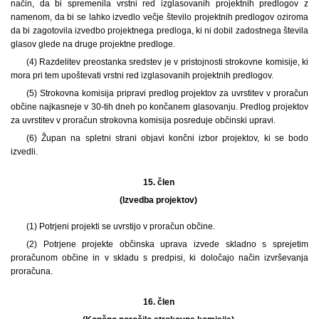
način, da bi spremenila vrstni red izglasovanih projektnih predlogov z
namenom, da bi se lahko izvedlo večje število projektnih predlogov oziroma
da bi zagotovila izvedbo projektnega predloga, ki ni dobil zadostnega števila
glasov glede na druge projektne predloge.
(4) Razdelitev preostanka sredstev je v pristojnosti strokovne komisije, ki
mora pri tem upoštevati vrstni red izglasovanih projektnih predlogov.
(5) Strokovna komisija pripravi predlog projektov za uvrstitev v proračun
občine najkasneje v 30-tih dneh po končanem glasovanju. Predlog projektov
za uvrstitev v proračun strokovna komisija posreduje občinski upravi.
(6) Župan na spletni strani objavi končni izbor projektov, ki se bodo
izvedli.
15. člen
(Izvedba projektov)
(1) Potrjeni projekti se uvrstijo v proračun občine.
(2) Potrjene projekte občinska uprava izvede skladno s sprejetim
proračunom občine in v skladu s predpisi, ki določajo način izvrševanja
proračuna.
16. člen