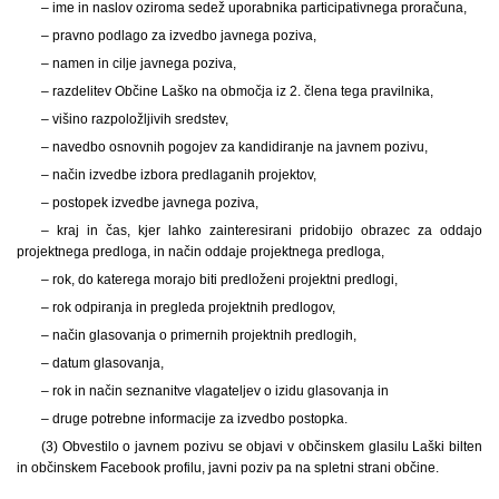
– ime in naslov oziroma sedež uporabnika participativnega proračuna,
– pravno podlago za izvedbo javnega poziva,
– namen in cilje javnega poziva,
– razdelitev Občine Laško na območja iz 2. člena tega pravilnika,
– višino razpoložljivih sredstev,
– navedbo osnovnih pogojev za kandidiranje na javnem pozivu,
– način izvedbe izbora predlaganih projektov,
– postopek izvedbe javnega poziva,
– kraj in čas, kjer lahko zainteresirani pridobijo obrazec za oddajo
projektnega predloga, in način oddaje projektnega predloga,
– rok, do katerega morajo biti predloženi projektni predlogi,
– rok odpiranja in pregleda projektnih predlogov,
– način glasovanja o primernih projektnih predlogih,
– datum glasovanja,
– rok in način seznanitve vlagateljev o izidu glasovanja in
– druge potrebne informacije za izvedbo postopka.
(3) Obvestilo o javnem pozivu se objavi v občinskem glasilu Laški bilten
in občinskem Facebook profilu, javni poziv pa na spletni strani občine.