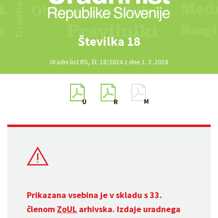
Številka 18
Uradni list RS, št. 18/2024 z dne 1. 3. 2024
Prikazana vsebina je v skladu s 33.
členom
ZoUL
arhivska. Izdaje uradnega