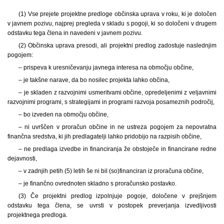
(1) Vse prejete projektne predloge občinska uprava v roku, ki je določen
v javnem pozivu, najprej pregleda v skladu s pogoji, ki so določeni v drugem
odstavku tega člena in navedeni v javnem pozivu.
(2) Občinska uprava presodi, ali projektni predlog zadostuje naslednjim
pogojem:
– prispeva k uresničevanju javnega interesa na območju občine,
– je takšne narave, da bo nosilec projekta lahko občina,
– je skladen z razvojnimi usmeritvami občine, opredeljenimi z veljavnimi
razvojnimi programi, s strategijami in programi razvoja posameznih področij,
– bo izveden na območju občine,
– ni uvrščen v proračun občine in ne ustreza pogojem za nepovratna
finančna sredstva, ki jih predlagatelji lahko pridobijo na razpisih občine,
– ne predlaga izvedbe in financiranja že obstoječe in financirane redne
dejavnosti,
– v zadnjih petih (5) letih še ni bil (so)financiran iz proračuna občine,
– je finančno ovrednoten skladno s proračunsko postavko.
(3) Če projektni predlog izpolnjuje pogoje, določene v prejšnjem
odstavku tega člena, se uvrsti v postopek preverjanja izvedljivosti
projektnega predloga.