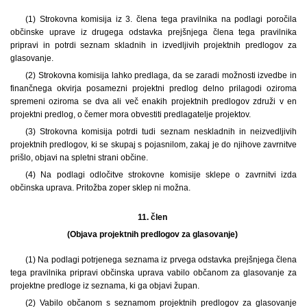
(1) Strokovna komisija iz 3. člena tega pravilnika na podlagi poročila
občinske uprave iz drugega odstavka prejšnjega člena tega pravilnika
pripravi in potrdi seznam skladnih in izvedljivih projektnih predlogov za
glasovanje.
(2) Strokovna komisija lahko predlaga, da se zaradi možnosti izvedbe in
finančnega okvirja posamezni projektni predlog delno prilagodi oziroma
spremeni oziroma se dva ali več enakih projektnih predlogov združi v en
projektni predlog, o čemer mora obvestiti predlagatelje projektov.
(3) Strokovna komisija potrdi tudi seznam neskladnih in neizvedljivih
projektnih predlogov, ki se skupaj s pojasnilom, zakaj je do njihove zavrnitve
prišlo, objavi na spletni strani občine.
(4) Na podlagi odločitve strokovne komisije sklepe o zavrnitvi izda
občinska uprava. Pritožba zoper sklep ni možna.
11. člen
(Objava projektnih predlogov za glasovanje)
(1) Na podlagi potrjenega seznama iz prvega odstavka prejšnjega člena
tega pravilnika pripravi občinska uprava vabilo občanom za glasovanje za
projektne predloge iz seznama, ki ga objavi župan.
(2) Vabilo občanom s seznamom projektnih predlogov za glasovanje