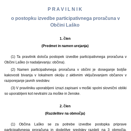
P R A V I L N I K
o postopku izvedbe participativnega proračuna v
Občini Laško
1. člen
(Predmet in namen urejanja)
(1) Ta pravilnik določa postopek izvedbe participativnega proračuna v
Občini Laško (v nadaljevanju: občina).
(2) Namen participativnega proračuna v občini je doseganje boljše
kakovosti bivanja v lokalnem okolju z aktivnim vključevanjem občanov v
razporejanje javnih sredstev.
(3) V pravilniku uporabljeni izrazi zapisani v moški spolni slovnični obliki
so uporabljeni kot nevtralni za moške in ženske.
2. člen
(Razdelitev na območja)
(1)
Občina Laško se za potrebe izvedbe postopka priprave
participativnega proračuna in dodelitve sredstev razdeli na 3 območja,