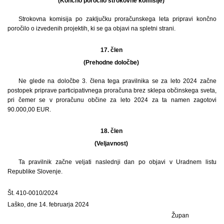
(Končno poročilo strokovne komisije)
Strokovna komisija po zaključku proračunskega leta pripravi končno
poročilo o izvedenih projektih, ki se ga objavi na spletni strani.
17. člen
(Prehodne določbe)
Ne glede na določbe 3. člena tega pravilnika se za leto 2024 začne
postopek priprave participativnega proračuna brez sklepa občinskega sveta,
pri čemer se v proračunu občine za leto 2024 za ta namen zagotovi
90.000,00 EUR.
18. člen
(Veljavnost)
Ta pravilnik začne veljati naslednji dan po objavi v Uradnem listu
Republike Slovenje.
Št. 410-0010/2024
Laško, dne 14. februarja 2024
Župan