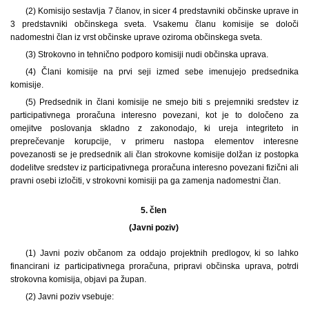
(2) Komisijo sestavlja 7 članov, in sicer 4 predstavniki občinske uprave in
3 predstavniki občinskega sveta. Vsakemu članu komisije se določi
nadomestni član iz vrst občinske uprave oziroma občinskega sveta.
(3) Strokovno in tehnično podporo komisiji nudi občinska uprava.
(4) Člani komisije na prvi seji izmed sebe imenujejo predsednika
komisije.
(5) Predsednik in člani komisije ne smejo biti s prejemniki sredstev iz
participativnega proračuna interesno povezani, kot je to določeno za
omejitve poslovanja skladno z zakonodajo, ki ureja integriteto in
preprečevanje korupcije, v primeru nastopa elementov interesne
povezanosti se je predsednik ali član strokovne komisije dolžan iz postopka
dodelitve sredstev iz participativnega proračuna interesno povezani fizični ali
pravni osebi izločiti, v strokovni komisiji pa ga zamenja nadomestni član.
5. člen
(Javni poziv)
(1) Javni poziv občanom za oddajo projektnih predlogov, ki so lahko
financirani iz participativnega proračuna, pripravi občinska uprava, potrdi
strokovna komisija, objavi pa župan.
(2) Javni poziv vsebuje: