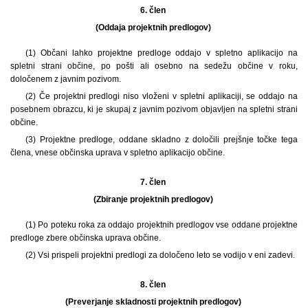
6. člen
(Oddaja projektnih predlogov)
(1)
Občani lahko projektne predloge oddajo v spletno aplikacijo na
spletni strani občine, po pošti ali osebno na sedežu občine v roku,
določenem z javnim pozivom.
(2) Če projektni predlogi niso vloženi v spletni aplikaciji, se oddajo na
posebnem obrazcu, ki je skupaj z javnim pozivom objavljen na spletni strani
občine.
(3) Projektne predloge, oddane skladno z določili prejšnje točke tega
člena, vnese občinska uprava v spletno aplikacijo občine.
7. člen
(Zbiranje projektnih predlogov)
(1) Po poteku roka za oddajo projektnih predlogov vse oddane projektne
predloge zbere občinska uprava občine.
(2) Vsi prispeli projektni predlogi za določeno leto se vodijo v eni zadevi.
8. člen
(Preverjanje skladnosti projektnih predlogov)