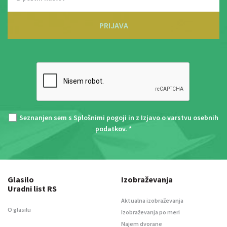
PRIJAVA
Seznanjen sem s
Splošnimi pogoji
in z
Izjavo o varstvu osebnih
podatkov
. *
Glasilo
Izobraževanja
Uradni list RS
Aktualna izobraževanja
O glasilu
Izobraževanja po meri
Najem dvorane