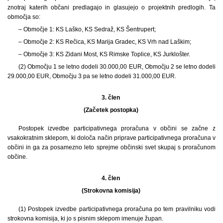
znotraj katerih občani predlagajo in glasujejo o projektnih predlogih. Ta
območja so:
– Območje 1: KS Laško, KS Sedraž, KS Šentrupert;
– Območje 2: KS Rečica, KS Marija Gradec, KS Vrh nad Laškim;
– Območje 3: KS Zidani Most, KS Rimske Toplice, KS Jurklošter.
(2) Območju 1 se letno dodeli 30.000,00 EUR, Območju 2 se letno dodeli
29.000,00 EUR, Območju 3 pa se letno dodeli 31.000,00 EUR.
3. člen
(Začetek postopka)
Postopek izvedbe participativnega proračuna v občini se začne z
vsakokratnim sklepom, ki določa način priprave participativnega proračuna v
občini in ga za posamezno leto sprejme občinski svet skupaj s proračunom
občine.
4. člen
(Strokovna komisija)
(1) Postopek izvedbe participativnega proračuna po tem pravilniku vodi
strokovna komisija, ki jo s pisnim sklepom imenuje župan.