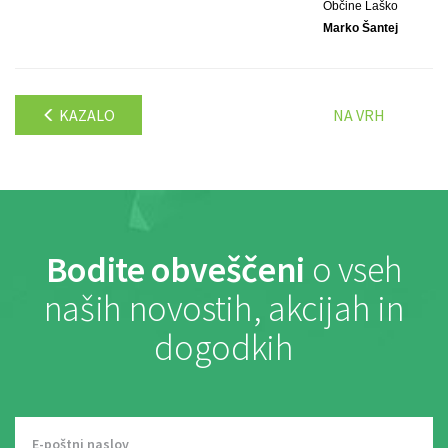
Občine Laško
Marko Šantej
KAZALO
NA VRH
Bodite obveščeni
o vseh
naših novostih, akcijah in
dogodkih