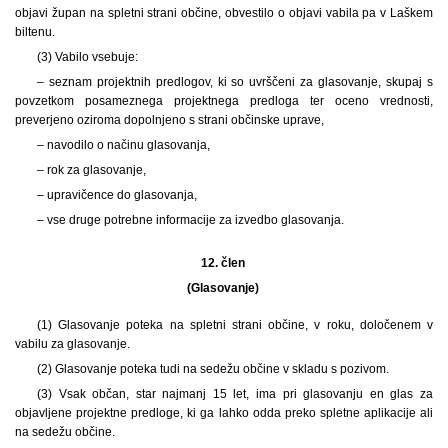
objavi župan na spletni strani občine, obvestilo o objavi vabila pa v Laškem
biltenu.
(3) Vabilo vsebuje:
– seznam projektnih predlogov, ki so uvrščeni za glasovanje, skupaj s
povzetkom posameznega projektnega predloga ter oceno vrednosti,
preverjeno oziroma dopolnjeno s strani občinske uprave,
– navodilo o načinu glasovanja,
– rok za glasovanje,
– upravičence do glasovanja,
– vse druge potrebne informacije za izvedbo glasovanja.
12. člen
(Glasovanje)
(1) Glasovanje poteka na spletni strani občine, v roku, določenem v
vabilu za glasovanje.
(2) Glasovanje poteka tudi na sedežu občine v skladu s pozivom.
(3) Vsak občan, star najmanj 15 let, ima pri glasovanju en glas za
objavljene projektne predloge, ki ga lahko odda preko spletne aplikacije ali
na sedežu občine.