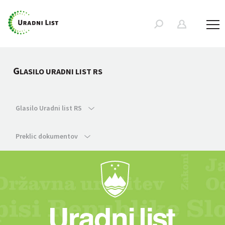
G
LASILO URADNI LIST RS
Glasilo Uradni list RS
Preklic dokumentov