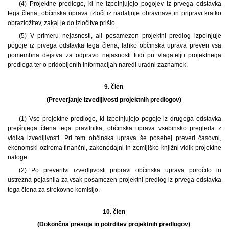
(4) Projektne predloge, ki ne izpolnjujejo pogojev iz prvega odstavka
tega člena, občinska uprava izloči iz nadaljnje obravnave in pripravi kratko
obrazložitev, zakaj je do izločitve prišlo.
(5) V primeru nejasnosti, ali posamezen projektni predlog izpolnjuje
pogoje iz prvega odstavka tega člena, lahko občinska uprava preveri vsa
pomembna dejstva za odpravo nejasnosti tudi pri vlagatelju projektnega
predloga ter o pridobljenih informacijah naredi uradni zaznamek.
9. člen
(Preverjanje izvedljivosti projektnih predlogov)
(1) Vse projektne predloge, ki izpolnjujejo pogoje iz drugega odstavka
prejšnjega člena tega pravilnika, občinska uprava vsebinsko pregleda z
vidika izvedljivosti. Pri tem občinska uprava še posebej preveri časovni,
ekonomski oziroma finančni, zakonodajni in zemljiško-knjižni vidik projektne
naloge.
(2) Po preveritvi izvedljivosti pripravi občinska uprava poročilo in
ustrezna pojasnila za vsak posamezen projektni predlog iz prvega odstavka
tega člena za strokovno komisijo.
10. člen
(Dokončna presoja in potrditev projektnih predlogov)