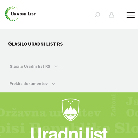
G
LASILO URADNI LIST RS
Glasilo Uradni list RS
Preklic dokumentov