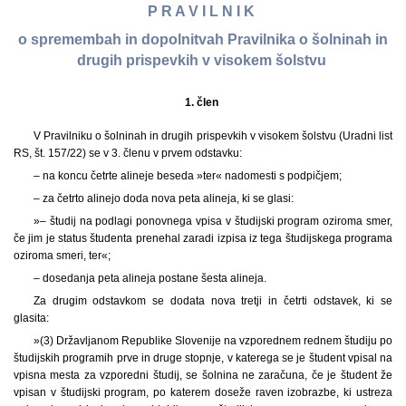
P R A V I L N I K
o spremembah in dopolnitvah Pravilnika o šolninah in
drugih prispevkih v visokem šolstvu
1. člen
V Pravilniku o šolninah in drugih prispevkih v visokem šolstvu (Uradni list
RS, št. 157/22) se v 3. členu v prvem odstavku:
– na koncu četrte alineje beseda »ter« nadomesti s podpičjem;
– za četrto alinejo doda nova peta alineja, ki se glasi:
»– študij na podlagi ponovnega vpisa v študijski program oziroma smer,
če jim je status študenta prenehal zaradi izpisa iz tega študijskega programa
oziroma smeri, ter«;
– dosedanja peta alineja postane šesta alineja.
Za drugim odstavkom se dodata nova tretji in četrti odstavek, ki se
glasita:
»(3) Državljanom Republike Slovenije na vzporednem rednem študiju po
študijskih programih prve in druge stopnje, v katerega se je študent vpisal na
vpisna mesta za vzporedni študij, se šolnina ne zaračuna, če je študent že
vpisan v študijski program, po katerem doseže raven izobrazbe, ki ustreza