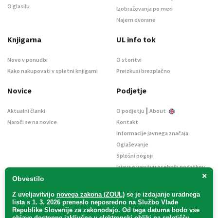
O glasilu
Izobraževanja po meri
Najem dvorane
Knjigarna
UL info tok
Novo v ponudbi
O storitvi
Kako nakupovati v spletni knjigarni
Preizkusi brezplačno
Novice
Podjetje
|
Aktualni članki
O podjetju
About
Naroči se na novice
Kontakt
Informacije javnega značaja
Oglaševanje
Splošni pogoji
Izjava o varstvu osebnih podatkov
×
E-dražbe
Obvestilo
Z uveljavitvijo
novega zakona (ZOUL)
se je
izdajanje uradnega
lista s 1. 3. 2026 preneslo
neposredno
na Službo Vlade
Republike Slovenije za zakonodajo
. Od tega datuma bodo vse
objave dostopne izključno v elektronski obliki na spletišču