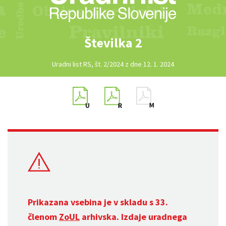
Številka 2
Uradni list RS, št. 2/2024 z dne 12. 1. 2024
Prikazana vsebina je v skladu s 33.
členom
ZoUL
arhivska. Izdaje uradnega