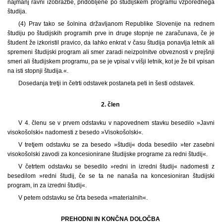
najmanj ravni izobrazbe, pridobljene po študijskem programu vzporednega
študija.
(4) Prav tako se šolnina državljanom Republike Slovenije na rednem
študiju po študijskih programih prve in druge stopnje ne zaračunava, če je
študent že izkoristil pravico, da lahko enkrat v času študija ponavlja letnik ali
spremeni študijski program ali smer zaradi neizpolnitve obveznosti v prejšnji
smeri ali študijskem programu, pa se je vpisal v višji letnik, kot je že bil vpisan
na isti stopnji študija.«.
Dosedanja tretji in četrti odstavek postaneta peti in šesti odstavek.
2. člen
V 4. členu se v prvem odstavku v napovednem stavku besedilo »Javni
visokošolski« nadomesti z besedo »Visokošolski«.
V tretjem odstavku se za besedo »študij« doda besedilo »ter zasebni
visokošolski zavodi za koncesionirane študijske programe za redni študij«.
V četrtem odstavku se besedilo »redni in izredni študij« nadomesti z
besedilom »redni študij, če se ta ne nanaša na koncesioniran študijski
program, in za izredni študij«.
V petem odstavku se črta beseda »materialnih«.
PREHODNI IN KONČNA DOLOČBA