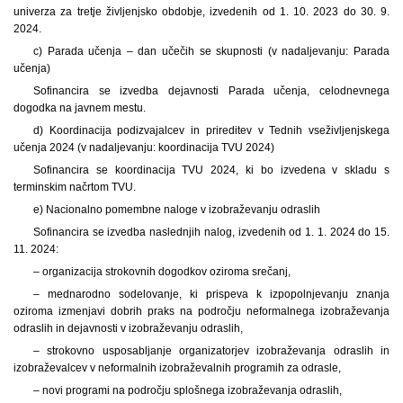
univerza za tretje življenjsko obdobje, izvedenih od 1. 10. 2023 do 30. 9.
2024.
c) Parada učenja – dan učečih se skupnosti (v nadaljevanju: Parada
učenja)
Sofinancira se izvedba dejavnosti Parada učenja, celodnevnega
dogodka na javnem mestu.
d) Koordinacija podizvajalcev in prireditev v Tednih vseživljenjskega
učenja 2024 (v nadaljevanju: koordinacija TVU 2024)
Sofinancira se koordinacija TVU 2024, ki bo izvedena v skladu s
terminskim načrtom TVU.
e) Nacionalno pomembne naloge v izobraževanju odraslih
Sofinancira se izvedba naslednjih nalog, izvedenih od 1. 1. 2024 do 15.
11. 2024:
– organizacija strokovnih dogodkov oziroma srečanj,
– mednarodno sodelovanje, ki prispeva k izpopolnjevanju znanja
oziroma izmenjavi dobrih praks na področju neformalnega izobraževanja
odraslih in dejavnosti v izobraževanju odraslih,
– strokovno usposabljanje organizatorjev izobraževanja odraslih in
izobraževalcev v neformalnih izobraževalnih programih za odrasle,
– novi programi na področju splošnega izobraževanja odraslih,