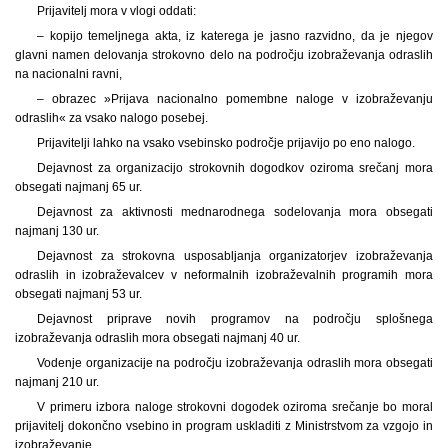
Prijavitelj mora v vlogi oddati:
– kopijo temeljnega akta, iz katerega je jasno razvidno, da je njegov
glavni namen delovanja strokovno delo na področju izobraževanja odraslih
na nacionalni ravni,
– obrazec »Prijava nacionalno pomembne naloge v izobraževanju
odraslih« za vsako nalogo posebej.
Prijavitelji lahko na vsako vsebinsko področje prijavijo po eno nalogo.
Dejavnost za organizacijo strokovnih dogodkov oziroma srečanj mora
obsegati najmanj 65 ur.
Dejavnost za aktivnosti mednarodnega sodelovanja mora obsegati
najmanj 130 ur.
Dejavnost za strokovna usposabljanja organizatorjev izobraževanja
odraslih in izobraževalcev v neformalnih izobraževalnih programih mora
obsegati najmanj 53 ur.
Dejavnost priprave novih programov na področju splošnega
izobraževanja odraslih mora obsegati najmanj 40 ur.
Vodenje organizacije na področju izobraževanja odraslih mora obsegati
najmanj 210 ur.
V primeru izbora naloge strokovni dogodek oziroma srečanje bo moral
prijavitelj dokončno vsebino in program uskladiti z Ministrstvom za vzgojo in
izobraževanje.