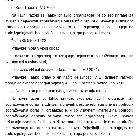
d) Koordinacija TVU 2024
Na javni razpis se lahko prijavijo organizacije, ki so registrirane za
4
izvajanje dejavnosti izobraževanja odraslih
v Republiki Sloveniji ali imajo to
opredeljeno v svojem ustanovitvenem aktu. Prijavitelji, ki tega pogoja ne
bodo izpolnjevali, bodo izločeni iz nadaljnjega postopka izbora.
4
šifra 85.590/80.422
Prijavitelj mora v vlogi oddati:
– dokazilo o registraciji za izvajanje dejavnosti izobraževanja odraslih
oziroma akt o ustanovitvi,
– obrazec »Načrt dejavnosti koordinacije TVU 2024«.
Prijavitelji lahko prijavijo en načrt dejavnosti. V 1. tarifnem razredu
morajo dejavnosti obsegati najmanj 45 ur, v 2. tarifnem razredu pa 57 ur.
e) Nacionalno pomembne naloge v izobraževanju odraslih
Na javni razpis se lahko prijavijo skupnosti javnih organizacij za
izobraževanje odraslih, združenja pravnih oseb zasebnega prava s področja
izobraževanja odraslih, organizacije, ki so v javnem interesu na področju
izobraževanja odraslih oziroma zveze teh organizacij. Glavni namen
delovanja vseh naštetih subjektov mora biti strokovno delo na področju
izobraževanja odraslih na nacionalni ravni. Prijavitelji, ki teh pogojev ne
bodo izpolnjevali, bodo izločeni iz nadaljnjega postopka izbora.