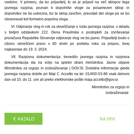
vsebino. V primeru, da bo prijavitelj, ki se je prijavil na več sklopov tega
javnega razpisa, pozvan k dopolnitvi vloge za posamezen sklop in
dopolnitev ne bo ustrezna, bo ta sklop zavržen, preostali del vloge pa se bo
obravnaval kot formalno popolna vloga.
VI. Odpiranje vlog in rok za obveščanje o izidu javnega razpisa: v skladu
s tretjim odstavkom 222. člena Pravilnika o postopkih za izvrševanje
proračuna Republike Slovenije odpiranje vlog ne bo javno. Prijavitelji bodo o
izboru obveščeni pisno v 60 dneh po preteku roka za prijavo, torej
najkasneje do 19. 3. 2024.
VII. Razpisna dokumentacija: besedilo javnega razpisa in razpisna
dokumentacija sta na voljo na spletni strani ministrstva: Javne objave
Ministrstva za vzgojo in izobraževanje | GOV.SI. Dodatne informacije glede
javnega razpisa dobite pri Maji C. Accetto na tel. 01/400-53-86 vsak delovni
dan od 10. do 11. ure ali preko elektronske pošte maja.accetto@gov.si.
Ministrstvo za vzgojo in
izobraževanje
KAZALO
NA VRH