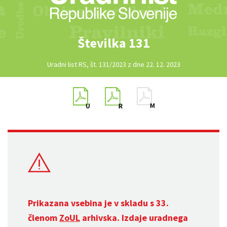
Številka 131
Uradni list RS, št. 131/2023 z dne 22. 12. 2023
Prikazana vsebina je v skladu s 33.
členom
ZoUL
arhivska. Izdaje uradnega