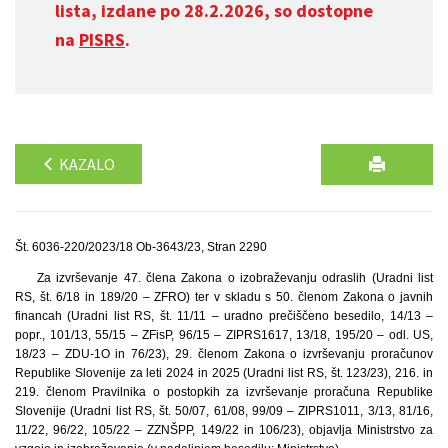
lista, izdane po 28.2.2026, so dostopne
na
PISRS
.
KAZALO
Št. 6036-220/2023/18 Ob-3643/23, Stran 2290
Za izvrševanje 47. člena Zakona o izobraževanju odraslih (Uradni list
RS, št. 6/18 in 189/20 – ZFRO) ter v skladu s 50. členom Zakona o javnih
financah (Uradni list RS, št. 11/11 – uradno prečiščeno besedilo, 14/13 –
popr., 101/13, 55/15 – ZFisP, 96/15 – ZIPRS1617, 13/18, 195/20 – odl. US,
18/23 – ZDU-1O in 76/23), 29. členom Zakona o izvrševanju proračunov
Republike Slovenije za leti 2024 in 2025 (Uradni list RS, št. 123/23), 216. in
219. členom Pravilnika o postopkih za izvrševanje proračuna Republike
Slovenije (Uradni list RS, št. 50/07, 61/08, 99/09 – ZIPRS1011, 3/13, 81/16,
11/22, 96/22, 105/22 – ZZNŠPP, 149/22 in 106/23), objavlja Ministrstvo za