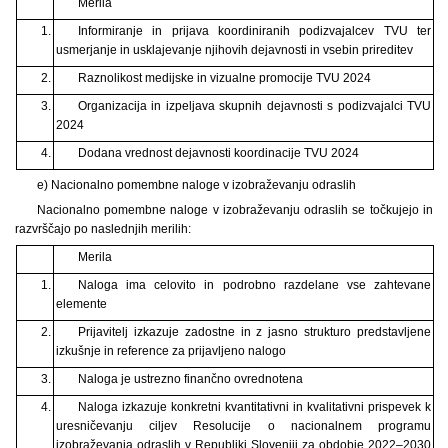
Merila
1.
Informiranje in prijava koordiniranih podizvajalcev TVU ter
usmerjanje in usklajevanje njihovih dejavnosti in vsebin prireditev
2.
Raznolikost medijske in vizualne promocije TVU 2024
3.
Organizacija in izpeljava skupnih dejavnosti s podizvajalci TVU
2024
4.
Dodana vrednost dejavnosti koordinacije TVU 2024
e) Nacionalno pomembne naloge v izobraževanju odraslih
Nacionalno pomembne naloge v izobraževanju odraslih se točkujejo in
razvrščajo po naslednjih merilih:
Merila
1.
Naloga ima celovito in podrobno razdelane vse zahtevane
elemente
2.
Prijavitelj izkazuje zadostne in z jasno strukturo predstavljene
izkušnje in reference za prijavljeno nalogo
3.
Naloga je ustrezno finančno ovrednotena
4.
Naloga izkazuje konkretni kvantitativni in kvalitativni prispevek k
uresničevanju ciljev Resolucije o nacionalnem programu
izobraževanja odraslih v Republiki Sloveniji za obdobje 2022–2030