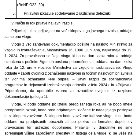
(ReNPIO22–30)
5.
Prijavitelj izkazuje sodelovanje z različnimi deležniki
V. Način in rok prijave na javni razpis
Prijavitelji, ki se prijavljate na več sklopov tega javnega razpisa, oddajte
samo eno vlogo.
Vlogo z vso zahtevano dokumentacijo pošljite na naslov: Ministrstvo za
vzgojo in izobraževanje, Masarykova 16, 1000 Ljubljana, najkasneje do 19.
1. 2024. Za pravočasno se šteje vloga, ki bo na dan izteka roka za oddajo
označena s poštnim žigom in poslana priporočeno ali oddana na dan izteka
roka do 12. ure v vložišče Ministrstva za vzgojo in izobraževanje. Vlogo
oddajte v zaprti ovojnici z označenim nazivom in točnim naslovom prijavitelja
ter vidnima oznakama »Ne odpiraj – Javni razpis za sofinanciranje
programov in dejavnosti izobraževanja odraslih v letu 2024« in »Prijava«.
Priporočamo, da uporabite vzorec za označitev ovojnice iz razpisne
dokumentacije (priloga 1).
Vloge, ki bodo oddane po izteku predpisanega roka ali ne bodo imele
predpisanih oznak, bodo pred odpiranjem izločene iz nadaljnjega postopka
in s sklepom zavržene. S sklepom bodo zavržene tudi vse vloge, ki ne bodo
oddane na predpisanih obrazcih ali po pozivu za formalno dopolnitev
pravočasno ter ustrezno dopolnjene. Prijavitelj v dopolnitvi ne sme
spreminjati višine zaprošenih sredstev in tistega dela vloge, ki se veže na