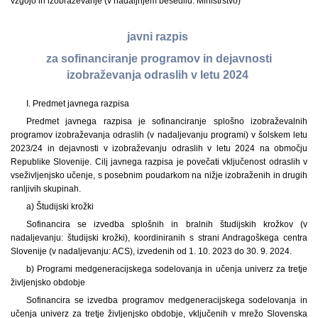
vzgojo in izobraževanje (v nadaljnjem besedilu: Ministrstvo)
javni razpis
za sofinanciranje programov in dejavnosti
izobraževanja odraslih v letu 2024
I. Predmet javnega razpisa
Predmet javnega razpisa je sofinanciranje splošno izobraževalnih
programov izobraževanja odraslih (v nadaljevanju programi) v šolskem letu
2023/24 in dejavnosti v izobraževanju odraslih v letu 2024 na območju
Republike Slovenije. Cilj javnega razpisa je povečati vključenost odraslih v
vseživljenjsko učenje, s posebnim poudarkom na nižje izobraženih in drugih
ranljivih skupinah.
a) Študijski krožki
Sofinancira se izvedba splošnih in bralnih študijskih krožkov (v
nadaljevanju: študijski krožki), koordiniranih s strani Andragoškega centra
Slovenije (v nadaljevanju: ACS), izvedenih od 1. 10. 2023 do 30. 9. 2024.
b) Programi medgeneracijskega sodelovanja in učenja univerz za tretje
življenjsko obdobje
Sofinancira se izvedba programov medgeneracijskega sodelovanja in
učenja univerz za tretje življenjsko obdobje, vključenih v mrežo Slovenska