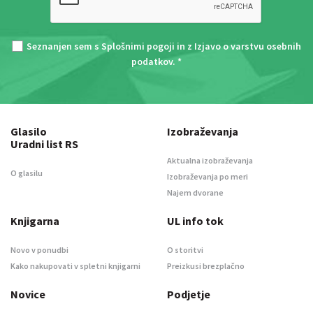
Seznanjen sem s
Splošnimi pogoji
in z
Izjavo o varstvu osebnih
podatkov
. *
Glasilo
Izobraževanja
Uradni list RS
Aktualna izobraževanja
O glasilu
Izobraževanja po meri
Najem dvorane
Knjigarna
UL info tok
Novo v ponudbi
O storitvi
Kako nakupovati v spletni knjigarni
Preizkusi brezplačno
Novice
Podjetje