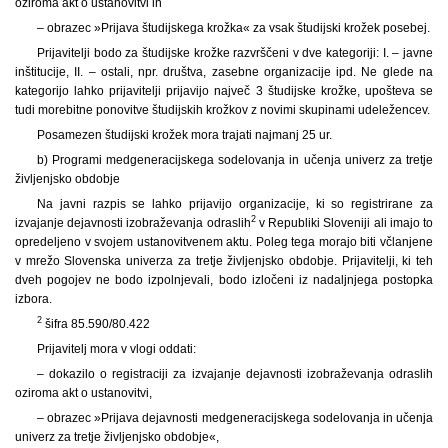
oziroma akt o ustanovitvi in
– obrazec »Prijava študijskega krožka« za vsak študijski krožek posebej.
Prijavitelji bodo za študijske krožke razvrščeni v dve kategoriji: I. – javne
inštitucije, II. – ostali, npr. društva, zasebne organizacije ipd. Ne glede na
kategorijo lahko prijavitelji prijavijo največ 3 študijske krožke, upošteva se
tudi morebitne ponovitve študijskih krožkov z novimi skupinami udeležencev.
Posamezen študijski krožek mora trajati najmanj 25 ur.
b) Programi medgeneracijskega sodelovanja in učenja univerz za tretje
življenjsko obdobje
Na javni razpis se lahko prijavijo organizacije, ki so registrirane za
2
izvajanje dejavnosti izobraževanja odraslih
v Republiki Sloveniji ali imajo to
opredeljeno v svojem ustanovitvenem aktu. Poleg tega morajo biti včlanjene
v mrežo Slovenska univerza za tretje življenjsko obdobje. Prijavitelji, ki teh
dveh pogojev ne bodo izpolnjevali, bodo izločeni iz nadaljnjega postopka
izbora.
2
šifra 85.590/80.422
Prijavitelj mora v vlogi oddati:
– dokazilo o registraciji za izvajanje dejavnosti izobraževanja odraslih
oziroma akt o ustanovitvi,
– obrazec »Prijava dejavnosti medgeneracijskega sodelovanja in učenja
univerz za tretje življenjsko obdobje«,