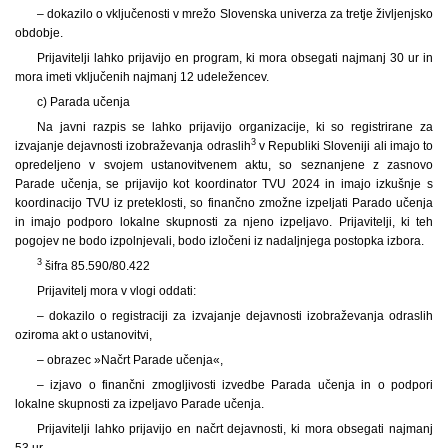
– dokazilo o vključenosti v mrežo Slovenska univerza za tretje življenjsko
obdobje.
Prijavitelji lahko prijavijo en program, ki mora obsegati najmanj 30 ur in
mora imeti vključenih najmanj 12 udeležencev.
c) Parada učenja
Na javni razpis se lahko prijavijo organizacije, ki so registrirane za
3
izvajanje dejavnosti izobraževanja odraslih
v Republiki Sloveniji ali imajo to
opredeljeno v svojem ustanovitvenem aktu, so seznanjene z zasnovo
Parade učenja, se prijavijo kot koordinator TVU 2024 in imajo izkušnje s
koordinacijo TVU iz preteklosti, so finančno zmožne izpeljati Parado učenja
in imajo podporo lokalne skupnosti za njeno izpeljavo. Prijavitelji, ki teh
pogojev ne bodo izpolnjevali, bodo izločeni iz nadaljnjega postopka izbora.
3
šifra 85.590/80.422
Prijavitelj mora v vlogi oddati:
– dokazilo o registraciji za izvajanje dejavnosti izobraževanja odraslih
oziroma akt o ustanovitvi,
– obrazec »Načrt Parade učenja«,
– izjavo o finančni zmogljivosti izvedbe Parada učenja in o podpori
lokalne skupnosti za izpeljavo Parade učenja.
Prijavitelji lahko prijavijo en načrt dejavnosti, ki mora obsegati najmanj
53 ur.