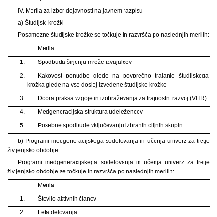
IV. Merila za izbor dejavnosti na javnem razpisu
a) Študijski krožki
Posamezne študijske krožke se točkuje in razvršča po naslednjih merilih:
Merila
1.
Spodbuda širjenju mreže izvajalcev
2.
Kakovost ponudbe glede na povprečno trajanje študijskega
krožka glede na vse doslej izvedene študijske krožke
3.
Dobra praksa vzgoje in izobraževanja za trajnostni razvoj (VITR)
4.
Medgeneracijska struktura udeležencev
5.
Posebne spodbude vključevanju izbranih ciljnih skupin
b) Programi medgeneracijskega sodelovanja in učenja univerz za tretje
življenjsko obdobje
Programi medgeneracijskega sodelovanja in učenja univerz za tretje
življenjsko obdobje se točkuje in razvršča po naslednjih merilih:
Merila
1.
Število aktivnih članov
2.
Leta delovanja