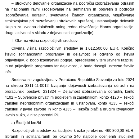
– strokovno delovanje organizacije na področju izobraževanja odraslih
na nacionalni ravni (sodelovanje na seminarjih in posvetih s področja
izobraževanja odraslih, svetovanje članom organizacije, vključevanje
strokovnjakov pri razreševanju strokovnih vprašanj, ustanavljanje delovnih
skupin za izvedbo določenih nalog, redno obveščanje članov organizacije,
druge aktivnosti v skladu z dejavnostmi organizacije).
II. Okvirna višina razpoložljivih sredstev
Okvirna višina razpoložljivih sredstev je 1.012.500,00 EUR. Končno
število sofinanciranih programov in dejavnosti je odvisno od števila
prijaviteljev, ki bodo izpolnjevali pogoje, opredeljene v tem javnem razpisu,
in od prijavljenih programov ter dejavnosti, ki bodo dosegli ustrezno število
točk.
Sredstva so zagotovljena v Proračunu Republike Slovenije za leto 2024
na ukrepu 3311-11-0012 Izvajanje dejavnosti izobraževanja odraslih na
proračunski postavki 231824 – Dejavnost izobraževanja odraslih, konto
4102 – Subvencije privatnim podjetjem in zasebnikom, konto 4120 – Tekoči
transferi nepridobitnim organizacijam in ustanovam, konto 4133 – Tekoči
transferi v javne zavode in konto 4135 – Tekoča plačila drugim izvajalcem
javnih služb, ki niso posredni PU.
a) Študijski krožki
Razpoložljivih sredstev za študijske krožke je okvirno 460.800,00 EUR.
Izbranih in sofinanciranih bo okvirno 240 najbolje ocenjenih študijskih