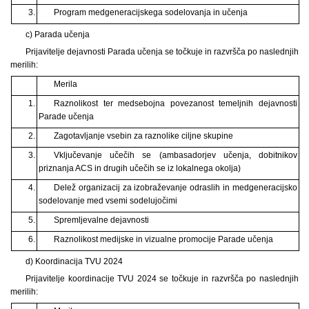
3.
Program medgeneracijskega sodelovanja in učenja
c) Parada učenja
Prijavitelje dejavnosti Parada učenja se točkuje in razvršča po naslednjih
merilih:
Merila
1.
Raznolikost ter medsebojna povezanost temeljnih dejavnosti
Parade učenja
2.
Zagotavljanje vsebin za raznolike ciljne skupine
3.
Vključevanje učečih se (ambasadorjev učenja, dobitnikov
priznanja ACS in drugih učečih se iz lokalnega okolja)
4.
Delež organizacij za izobraževanje odraslih in medgeneracijsko
sodelovanje med vsemi sodelujočimi
5.
Spremljevalne dejavnosti
6.
Raznolikost medijske in vizualne promocije Parade učenja
d) Koordinacija TVU 2024
Prijavitelje koordinacije TVU 2024 se točkuje in razvršča po naslednjih
merilih: