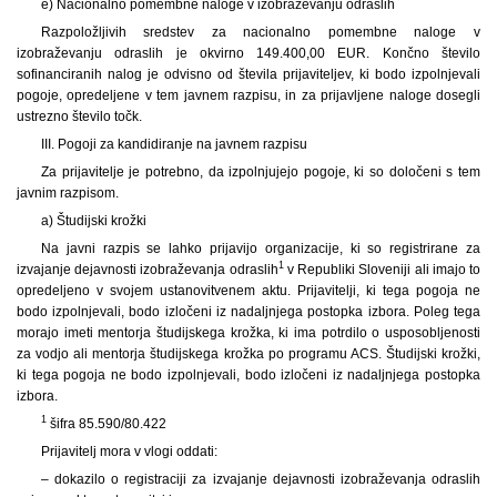
e) Nacionalno pomembne naloge v izobraževanju odraslih
Razpoložljivih sredstev za nacionalno pomembne naloge v
izobraževanju odraslih je okvirno 149.400,00 EUR. Končno število
sofinanciranih nalog je odvisno od števila prijaviteljev, ki bodo izpolnjevali
pogoje, opredeljene v tem javnem razpisu, in za prijavljene naloge dosegli
ustrezno število točk.
III. Pogoji za kandidiranje na javnem razpisu
Za prijavitelje je potrebno, da izpolnjujejo pogoje, ki so določeni s tem
javnim razpisom.
a) Študijski krožki
Na javni razpis se lahko prijavijo organizacije, ki so registrirane za
1
izvajanje dejavnosti izobraževanja odraslih
v Republiki Sloveniji ali imajo to
opredeljeno v svojem ustanovitvenem aktu. Prijavitelji, ki tega pogoja ne
bodo izpolnjevali, bodo izločeni iz nadaljnjega postopka izbora. Poleg tega
morajo imeti mentorja študijskega krožka, ki ima potrdilo o usposobljenosti
za vodjo ali mentorja študijskega krožka po programu ACS. Študijski krožki,
ki tega pogoja ne bodo izpolnjevali, bodo izločeni iz nadaljnjega postopka
izbora.
1
šifra 85.590/80.422
Prijavitelj mora v vlogi oddati:
– dokazilo o registraciji za izvajanje dejavnosti izobraževanja odraslih