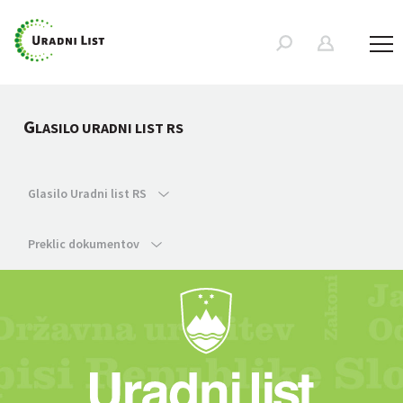
G
LASILO URADNI LIST RS
Glasilo Uradni list RS
Preklic dokumentov