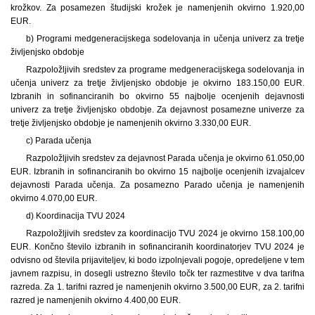
krožkov. Za posamezen študijski krožek je namenjenih okvirno 1.920,00
EUR.
b) Programi medgeneracijskega sodelovanja in učenja univerz za tretje
življenjsko obdobje
Razpoložljivih sredstev za programe medgeneracijskega sodelovanja in
učenja univerz za tretje življenjsko obdobje je okvirno 183.150,00 EUR.
Izbranih in sofinanciranih bo okvirno 55 najbolje ocenjenih dejavnosti
univerz za tretje življenjsko obdobje. Za dejavnost posamezne univerze za
tretje življenjsko obdobje je namenjenih okvirno 3.330,00 EUR.
c) Parada učenja
Razpoložljivih sredstev za dejavnost Parada učenja je okvirno 61.050,00
EUR. Izbranih in sofinanciranih bo okvirno 15 najbolje ocenjenih izvajalcev
dejavnosti Parada učenja. Za posamezno Parado učenja je namenjenih
okvirno 4.070,00 EUR.
d) Koordinacija TVU 2024
Razpoložljivih sredstev za koordinacijo TVU 2024 je okvirno 158.100,00
EUR. Končno število izbranih in sofinanciranih koordinatorjev TVU 2024 je
odvisno od števila prijaviteljev, ki bodo izpolnjevali pogoje, opredeljene v tem
javnem razpisu, in dosegli ustrezno število točk ter razmestitve v dva tarifna
razreda. Za 1. tarifni razred je namenjenih okvirno 3.500,00 EUR, za 2. tarifni
razred je namenjenih okvirno 4.400,00 EUR.