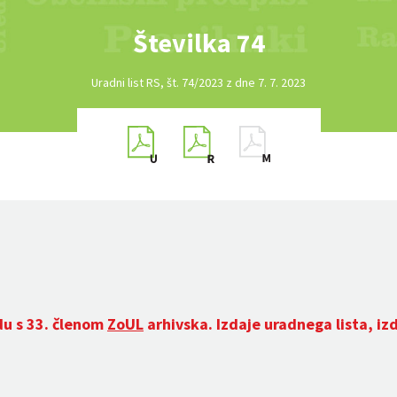
Številka 74
Uradni list RS, št. 74/2023 z dne 7. 7. 2023
du s 33. členom
ZoUL
arhivska. Izdaje uradnega lista, iz