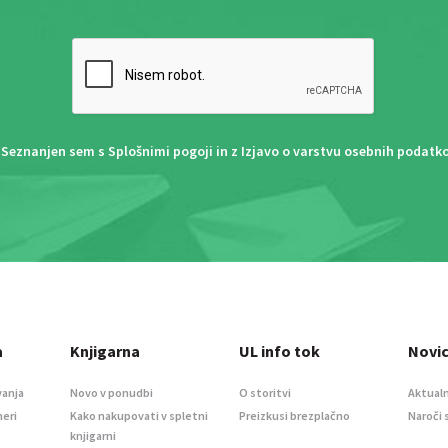
Seznanjen sem s
Splošnimi pogoji
in z
Izjavo o varstvu osebnih podatk
a
Knjigarna
UL info tok
Novi
vanja
Novo v ponudbi
O storitvi
Aktualn
meri
Kako nakupovati v spletni
Preizkusi brezplačno
Naroči 
knjigarni