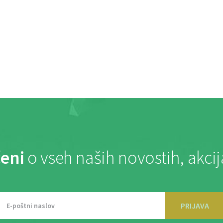
eni
o vseh naših novostih, akci
PRIJAVA