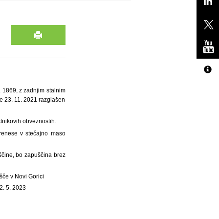
6. 1869, z zadnjim stalnim
dne 23. 11. 2021 razglašen
tnikovih obveznostih.
prenese v stečajno maso
ščine, bo zapuščina brez
šče v Novi Gorici
2. 5. 2023