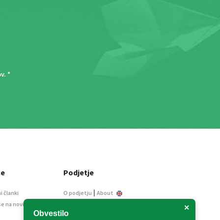
ov
. *
ce
Podjetje
|
i članki
O podjetju
About
se na novice
Kontakt
×
Obvestilo
Informacije javnega