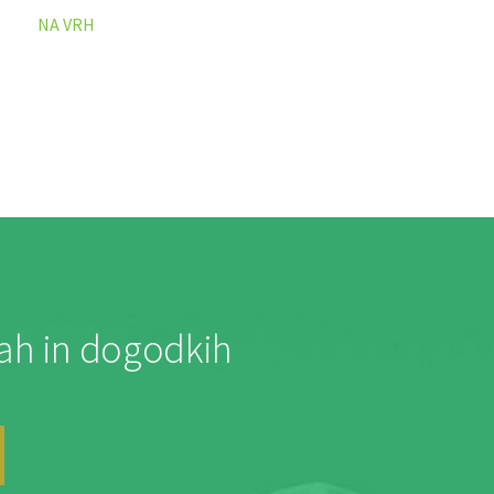
NA VRH
jah in dogodkih