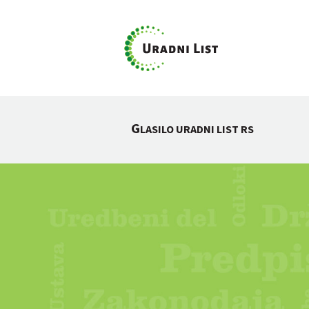
G
LASILO URADNI LIST RS