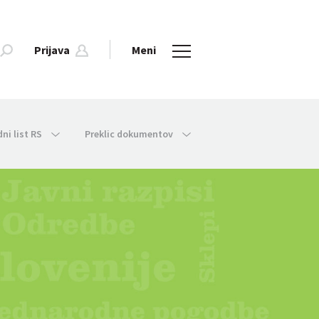
Prijava
Meni
dni list RS
Preklic dokumentov