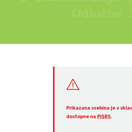
Prikazana vsebina je v skla
dostopne na
PISRS
.