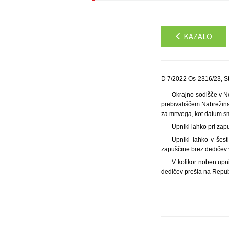
KAZALO
D 7/2022 Os-2316/23, S
Okrajno sodišče v No
prebivališčem Nabrežina, 
za mrtvega, kot datum sm
Upniki lahko pri zap
Upniki lahko v šes
zapuščine brez dedičev 
V kolikor noben upn
dedičev prešla na Repub