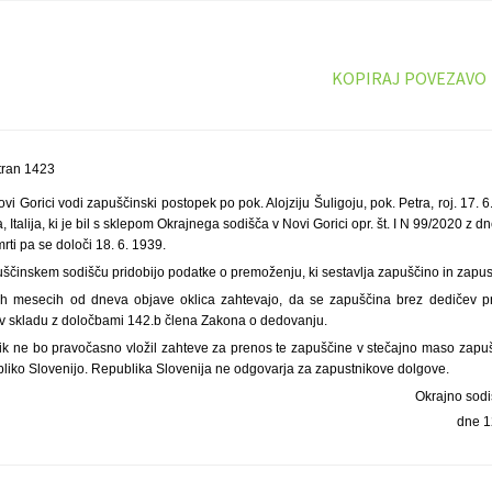
KOPIRAJ POVEZAVO
tran 1423
vi Gorici vodi zapuščinski postopek po pok. Alojziju Šuligoju, pok. Petra, roj. 17. 
Italija, ki je bil s sklepom Okrajnega sodišča v Novi Gorici opr. št. I N 99/2020 z 
rti pa se določi 18. 6. 1939.
uščinskem sodišču pridobijo podatke o premoženju, ki sestavlja zapuščino in zapus
tih mesecih od dneva objave oklica zahtevajo, da se zapuščina brez dedičev 
v skladu z določbami 142.b člena Zakona o dedovanju.
ik ne bo pravočasno vložil zahteve za prenos te zapuščine v stečajno maso zapu
liko Slovenijo. Republika Slovenija ne odgovarja za zapustnikove dolgove.
Okrajno sodi
dne 1