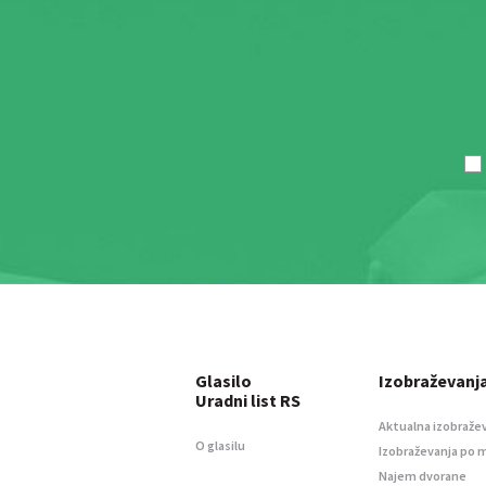
Glasilo
Izobraževanj
Uradni list RS
Aktualna izobraže
O glasilu
Izobraževanja po 
Najem dvorane