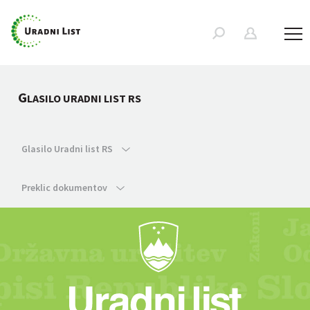
G
LASILO URADNI LIST RS
Glasilo Uradni list RS
Preklic dokumentov