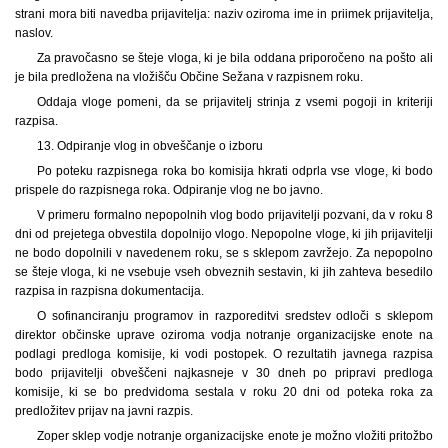
strani mora biti navedba prijavitelja: naziv oziroma ime in priimek prijavitelja,
naslov.
Za pravočasno se šteje vloga, ki je bila oddana priporočeno na pošto ali
je bila predložena na vložišču Občine Sežana v razpisnem roku.
Oddaja vloge pomeni, da se prijavitelj strinja z vsemi pogoji in kriteriji
razpisa.
13. Odpiranje vlog in obveščanje o izboru
Po poteku razpisnega roka bo komisija hkrati odprla vse vloge, ki bodo
prispele do razpisnega roka. Odpiranje vlog ne bo javno.
V primeru formalno nepopolnih vlog bodo prijavitelji pozvani, da v roku 8
dni od prejetega obvestila dopolnijo vlogo. Nepopolne vloge, ki jih prijavitelji
ne bodo dopolnili v navedenem roku, se s sklepom zavržejo. Za nepopolno
se šteje vloga, ki ne vsebuje vseh obveznih sestavin, ki jih zahteva besedilo
razpisa in razpisna dokumentacija.
O sofinanciranju programov in razporeditvi sredstev odloči s sklepom
direktor občinske uprave oziroma vodja notranje organizacijske enote na
podlagi predloga komisije, ki vodi postopek. O rezultatih javnega razpisa
bodo prijavitelji obveščeni najkasneje v 30 dneh po pripravi predloga
komisije, ki se bo predvidoma sestala v roku 20 dni od poteka roka za
predložitev prijav na javni razpis.
Zoper sklep vodje notranje organizacijske enote je možno vložiti pritožbo