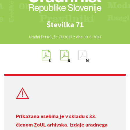
Številka 71
Uradni list RS, št. 71/2023 z dne 30. 6. 2023
Prikazana vsebina je v skladu s 33.
členom
ZoUL
arhivska. Izdaje uradnega