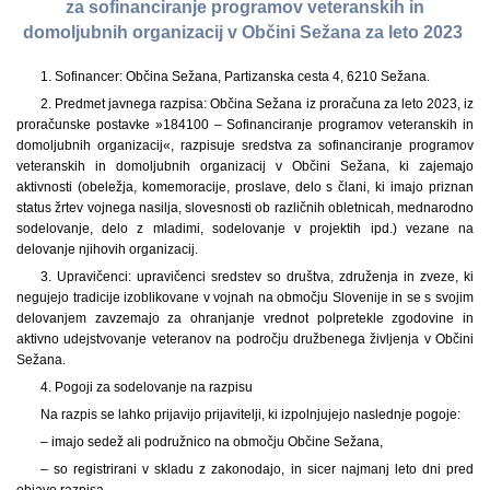
za sofinanciranje programov veteranskih in
domoljubnih organizacij v Občini Sežana za leto 2023
1. Sofinancer: Občina Sežana, Partizanska cesta 4, 6210 Sežana.
2. Predmet javnega razpisa: Občina Sežana iz proračuna za leto 2023, iz
proračunske postavke »184100 – Sofinanciranje programov veteranskih in
domoljubnih organizacij«, razpisuje sredstva za sofinanciranje programov
veteranskih in domoljubnih organizacij v Občini Sežana, ki zajemajo
aktivnosti (obeležja, komemoracije, proslave, delo s člani, ki imajo priznan
status žrtev vojnega nasilja, slovesnosti ob različnih obletnicah, mednarodno
sodelovanje, delo z mladimi, sodelovanje v projektih ipd.) vezane na
delovanje njihovih organizacij.
3. Upravičenci: upravičenci sredstev so društva, združenja in zveze, ki
negujejo tradicije izoblikovane v vojnah na območju Slovenije in se s svojim
delovanjem zavzemajo za ohranjanje vrednot polpretekle zgodovine in
aktivno udejstvovanje veteranov na področju družbenega življenja v Občini
Sežana.
4. Pogoji za sodelovanje na razpisu
Na razpis se lahko prijavijo prijavitelji, ki izpolnjujejo naslednje pogoje:
– imajo sedež ali podružnico na območju Občine Sežana,
– so registrirani v skladu z zakonodajo, in sicer najmanj leto dni pred
objavo razpisa,