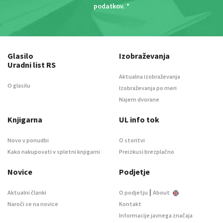
podatkov
. *
Glasilo
Izobraževanja
Uradni list RS
Aktualna izobraževanja
O glasilu
Izobraževanja po meri
Najem dvorane
Knjigarna
UL info tok
Novo v ponudbi
O storitvi
Kako nakupovati v spletni knjigarni
Preizkusi brezplačno
Novice
Podjetje
|
Aktualni članki
O podjetju
About
Naroči se na novice
Kontakt
Informacije javnega značaja