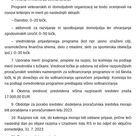
Programi veteranskih in domoljubnih organizacij se bodo ocenjevali na
osnovi kriterijev in meril po naslednjih sklopih:
– članstvo: 0–20 točk,
– aktivnosti za razvijanje in spodbujanje domoljubja ter ohranjanje
zgodovinskih izročil: 0–50 točk,
– vrednotenje prijavljenega programa (kot npr. jasno izraženi cilji,
uravnotežena finančna shema, delo z mladimi, skrb za spominska obeležja
ipd.): 0–30 točk.
7. Uporaba meril: programe, prispele na razpis, bo komisija na podlagi
meril ovrednotila s točkami. Vrednost točke je odvisna od višine razpoložljivih
proračunskih sredstev namenjenih za sofinanciranje programov in od števila
točk, ki jih dosežejo vsi do sofinanciranja upravičeni prijavitelji. Komisija bo
na podlagi ovrednotenja programov predlagala višino sofinanciranja.
8. Okvirna vrednost: predvidena višina razpisanih sredstev znaša
17.000,00 EUR.
9. Obdobje za porabo sredstev: dodeljena proračunska sredstva morajo
biti porabljena v proračunskem letu 2023.
10. Razpisni rok: rok, do katerega morajo biti oddane prijave, prične teči
naslednji dan po objavi razpisa v Uradnem listu RS in bo odprt do vključno
ponedeljka, 31. 7. 2023.