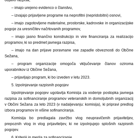
– imajo urejeno evidenco o članstvu,
– izvajajo prijavljene programe na neprofitni (nepridobitni) osnovi,
– imajo zagotovljene materialne, prostorske, kadrovske in organizacijske
pogoje za uresničitev načrtovanih programov,
– imajo jasno finančno konstrukcijo in vire financiranja za realizacijo
programov, ki so predmet javnega razpisa,
– imajo na dan prijave poravnane vse zapadle obveznosti do Občine
Sežana,
– program organizacije omogoča vključevanje članov oziroma
uporabnikov iz Občine Sežana,
– prijavljajo program, ki bo izveden v letu 2023.
5. Izpolnjevanje razpisnih pogojev
Izpolnjevanje pogojev ugotavlja Komisija za vodenje postopka javnega
razpisa za sofinanciranje programov veteranskih in domoljubnih organizacij
v Občini Sežana za leto 2023 (v nadaljevanju: komisija), ki pripravi predlog
izbora programov in višine sofinanciranja.
Komisija bo predlagala zavržbo vlog neupravičenih prijaviteljev,
prepoznih vlog in vlog prijaviteljev, ki ne izpolnjujejo splošnih razpisnih
pogojev.
6. Kriteriji in merila za sofinanciranje