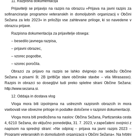
11. Razpisna dokumentacija
Prijavitelji se prijavijo na razpis na obrazcu »Prijava na javni razpis za
sofinanciranje programov veteranskih in domoljubnih organizacij v Občini
Sežana za leto 2023« in priložijo vse zahtevane priloge, ki so navedene v
obrazcu prijave.
Razpisna dokumentacija za prijavitelje obsega:
– besedilo javnega razpisa,
– prijavni obrazec,
– vzorec pogodbe,
– vzorec poročila.
Obrazci za prijavo na razpis se lahko dvignejo na sedežu Občine
Sežana v pisarni št. 2B (pritličje stare občinske stavbe – vila Mirasasso).
Razpis in obrazci so dosegljivi tudi preko spletne strani Občine Sežana:
http://www.sezana.si.
12. Oddaja in dostava vlog
Vloga mora biti izpolnjena na ustreznih razpisnih obrazcih in mora
vsebovati vse obvezne priloge in podatke določene v razpisni dokumentaciji.
Vloga mora biti predložena na naslov: Občina Sežana, Partizanska cesta
4, 6210 Sežana, do vključno ponedeljka, 31. 7. 2023, v zapečateni ovojnici z
napisom na sprednji strani: »Ne odpiraj – prijava na javni razpis 2023 –
Programi veteranskih in domoljubnih organizacij v Občini Sežana«. Na hrbtni