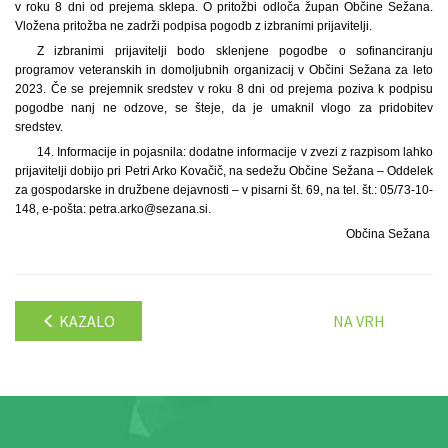
v roku 8 dni od prejema sklepa. O pritožbi odloča župan Občine Sežana.
Vložena pritožba ne zadrži podpisa pogodb z izbranimi prijavitelji.
Z izbranimi prijavitelji bodo sklenjene pogodbe o sofinanciranju
programov veteranskih in domoljubnih organizacij v Občini Sežana za leto
2023. Če se prejemnik sredstev v roku 8 dni od prejema poziva k podpisu
pogodbe nanj ne odzove, se šteje, da je umaknil vlogo za pridobitev
sredstev.
14. Informacije in pojasnila: dodatne informacije v zvezi z razpisom lahko
prijavitelji dobijo pri Petri Arko Kovačič, na sedežu Občine Sežana – Oddelek
za gospodarske in družbene dejavnosti – v pisarni št. 69, na tel. št.: 05/73-10-
148, e-pošta: petra.arko@sezana.si.
Občina Sežana
KAZALO
NA VRH