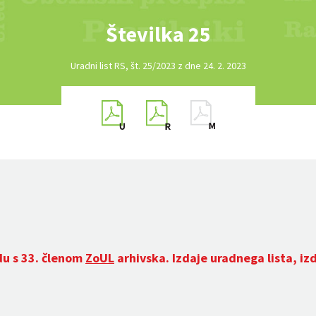
Številka 25
Uradni list RS, št. 25/2023 z dne 24. 2. 2023
du s 33. členom
ZoUL
arhivska. Izdaje uradnega lista, iz