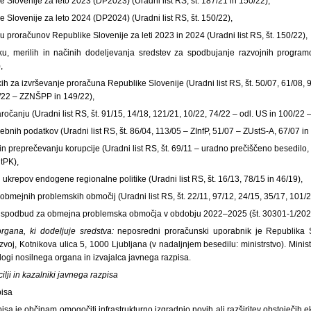
 Slovenije za leto 2023 (DP2023) (Uradni list RS, št. 187/21 in 150/22),
 Slovenije za leto 2024 (DP2024) (Uradni list RS, št. 150/22),
u proračunov Republike Slovenije za leti 2023 in 2024 (Uradni list RS, št. 150/22),
u, merilih in načinih dodeljevanja sredstev za spodbujanje razvojnih program
,
kih za izvrševanje proračuna Republike Slovenije (Uradni list RS, št. 50/07, 61/08,
5/22 – ZZNŠPP in 149/22),
očanju (Uradni list RS, št. 91/15, 14/18, 121/21, 10/22, 74/22 – odl. US in 100/2
ebnih podatkov (Uradni list RS, št. 86/04, 113/05 – ZInfP, 51/07 – ZUstS-A, 67/07 in
i in preprečevanju korupcije (Uradni list RS, št. 69/11 – uradno prečiščeno besedilo
tPK),
 ukrepov endogene regionalne politike (Uradni list RS, št. 16/13, 78/15 in 46/19),
 obmejnih problemskih območij (Uradni list RS, št. 22/11, 97/12, 24/15, 35/17, 101/2
 spodbud za obmejna problemska območja v obdobju 2022–2025 (št. 30301-1/2022/
rgana, ki dodeljuje sredstva:
neposredni proračunski uporabnik je Republika Sl
zvoj, Kotnikova ulica 5, 1000 Ljubljana (v nadaljnjem besedilu: ministrstvo). Minis
logi nosilnega organa in izvajalca javnega razpisa.
lji in kazalniki javnega razpisa
isa
sa je občinam omogočiti infrastrukturno izgradnjo novih ali razširitev obstoječih