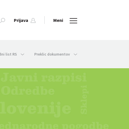
Prijava
Meni
dni list RS
Preklic dokumentov