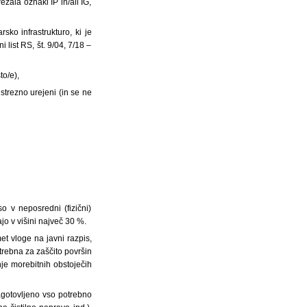
zala oznaki IP in/ali IG,
ko infrastrukturo, ki je
 list RS, št. 9/04, 7/18 –
to/e),
trezno urejeni (in se ne
so v neposredni (fizični)
jo v višini največ 30 %.
et vloge na javni razpis,
otrebna za zaščito površin
nje morebitnih obstoječih
zagotovljeno vso potrebno