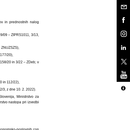
ov in prednostnih nalog
 99/09 – ZIPRS1011, 3/13,
2 – ZNUZSZS),
 177/20),
, 158/20 in 3/22 – ZDeb; v
0 in 112/22),
3, z dne 10. 2. 2022).
ovenija, Ministrstvo za
trstvo nastopa pri izvedbi
 ekonomsko-poslovnih con