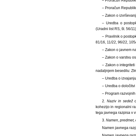
– Proračun Republike
– Proračun Republike
– Zakon o izvrševanj
– Uredba o postopk
(Uradni list RS, št. 56/11)
– Pravilnik o postop
81/16, 11/22, 96/22, 10
– Zakon o javnem nar
– Zakon o varstvu os
– Zakon o integritet
nadaljnjem besedilu: ZIn
– Uredba o izvajanju
– Uredba o določitvi
– Program razvojnih
2.
Naziv in sedež o
kohezijo in regionalni ra
tega javnega razpisa v v
3.
Namen, predmet, ci
Namen javnega razp
Namen javnega razpi