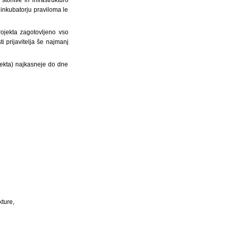
 inkubatorju praviloma le
rojekta zagotovljeno vso
ti prijavitelja še najmanj
ojekta) najkasneje do dne
kture,