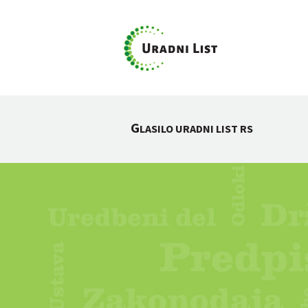
G
LASILO URADNI LIST RS