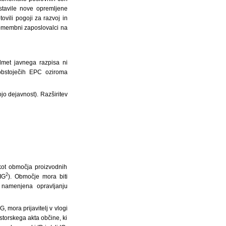
ostavile nove opremljene
vili pogoji za razvoj in
 pomembni zaposlovalci na
met javnega razpisa ni
 obstoječih EPC oziroma
jo dejavnost). Razširitev
 kot območja proizvodnih
2
IG
). Območje mora biti
 namenjena opravljanju
, mora prijavitelj v vlogi
storskega akta občine, ki