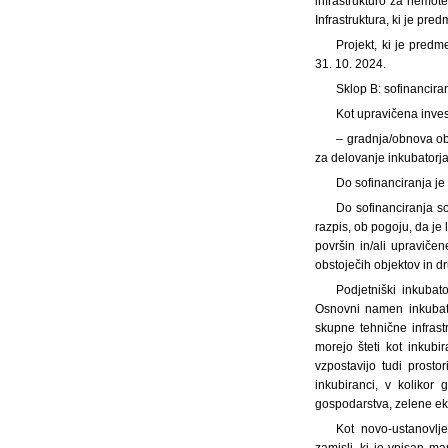
infrastrukturo za nemote
Infrastruktura, ki je pred
Projekt, ki je predm
31. 10. 2024.
Sklop B: sofinanciran
Kot upravičena invest
– gradnja/obnova obj
za delovanje inkubatorja
Do sofinanciranja je
Do sofinanciranja so
razpis, ob pogoju, da je 
površin in/ali upraviče
obstoječih objektov in d
Podjetniški inkubat
Osnovni namen inkubator
skupne tehnične infrast
morejo šteti kot inkubir
vzpostavijo tudi prosto
inkubiranci, v kolikor 
gospodarstva, zelene ek
Kot novo-ustanovlj
zamisli, ki je vpisan man