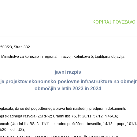
KOPIRAJ POVEZAVO
508/23, Stran 332
Ministrstvo za kohezijo in regionalni razvoj, Kotnikova 5, Ljubljana objavlja
javni razpis
nje projektov ekonomsko-poslovne infrastrukture na obmej
območjih v letih 2023 in 2024
glašata, da so del pogodbenega prava tudi naslednji predpisi in dokumenti:
u skladnega razvoja (ZSRR-2; Uradni list RS, št. 20/11, 57/12 in 46/16),
ancah (Uradni list RS, št. 11/11 – uradno prečiščeno besedilo, 14/13 – popr., 101/1
/20 – odl. US),