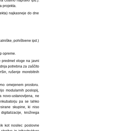
a čistilno napravo ipd.).
a projekta.
ojekta) najkasneje do dne
alniške, pohištvene ipd.)
kup opreme.
je predmet vloge na javni
radnja potrebna za zaščito
ršin, rušenje morebitnih
tivno omejenem prostoru.
ijo modularnih poslopij,
za novo-ustanovljena, ne
v inkubatorju pa se lahko
esirane skupine, ki niso
digitalizacije, krožnega
ik kot nosilec poslovne
storitve in infrastrukturo