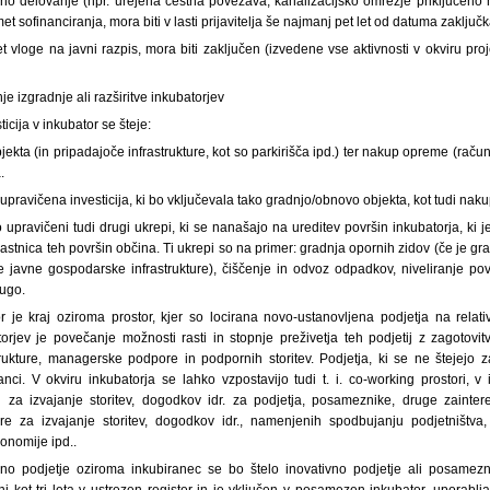
no delovanje (npr. urejena cestna povezava, kanalizacijsko omrežje priključeno n
met sofinanciranja, mora biti v lasti prijavitelja še najmanj pet let od datuma zaključk
et vloge na javni razpis, mora biti zaključen (izvedene vse aktivnosti v okviru pr
je izgradnje ali razširitve inkubatorjev
icija v inkubator se šteje:
ekta (in pripadajoče infrastrukture, kot so parkirišča ipd.) ter nakup opreme (račun
.
 upravičena investicija, ki bo vključevala tako gradnjo/obnovo objekta, kot tudi na
 upravičeni tudi drugi ukrepi, ki se nanašajo na ureditev površin inkubatorja, ki 
lastnica teh površin občina. Ti ukrepi so na primer: gradnja opornih zidov (če je g
ne javne gospodarske infrastrukture), čiščenje in odvoz odpadkov, niveliranje pov
rugo.
or je kraj oziroma prostor, kjer so locirana novo-ustanovljena podjetja na rela
jev je povečanje možnosti rasti in stopnje preživetja teh podjetij z zagotovitv
rukture, managerske podpore in podpornih storitev. Podjetja, ki se ne štejejo 
anci. V okviru inkubatorja se lahko vzpostavijo tudi t. i. co-working prostori, 
ri za izvajanje storitev, dogodkov idr. za podjetja, posameznike, druge zainter
gre za izvajanje storitev, dogodkov idr., namenjenih spodbujanju podjetništva, 
onomije ipd..
eno podjetje oziroma inkubiranec se bo štelo inovativno podjetje ali posamezn
j kot tri leta v ustrezen register in je vključen v posamezen inkubator, uporablja 