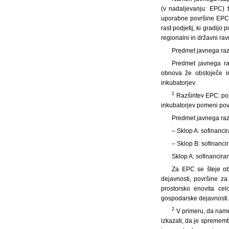
(v nadaljevanju: EPC) t
uporabne površine EPC o
rast podjetij, ki gradij
regionalni in državni rav
Predmet javnega ra
Predmet javnega raz
obnova že obstoječe in
inkubatorjev.
1
Razširitev EPC: pom
inkubatorjev pomeni pove
Predmet javnega ra
– Sklop A: sofinancir
– Sklop B: sofinancir
Sklop A: sofinanciran
Za EPC se šteje obm
dejavnosti, površine za
prostorsko enovita ce
gospodarske dejavnosti.
2
V primeru, da namen
izkazati, da je sprememb