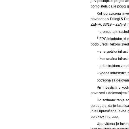
je v postopku sprejemanj
bomo šteli, da je pogoj 
Kot upravičena inve
navedena v Prilogi 5 Prav
ZEN-A, 33/19 – ZEN-B in 
– prometna infrastru
3
EPC/inkubator, ki 
bodo uredili tekom izvedb
– energetska infrastr
– komunalna infrastr
– infrastruktura za t
– vodna infrastruktu
potrebna za delova
Pri investiciji v vo
povezavi z delovanjem EP
Do sofinanciranja so
ob pogoju, da je lastnica
in/ali upravičene javne 
objektov in drugo.
Upravičena je invest