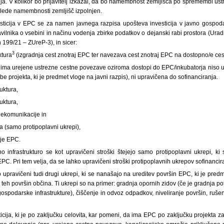
a. V kolikor bo prijavitelj izkazal, da bo namembnost zemljišča po spremembi ustre
glede namembnosti zemljišč izpolnjen.
sticija v EPC se za namen javnega razpisa upošteva investicija v javno gospodars
ilnika o vsebini in načinu vodenja zbirke podatkov o dejanski rabi prostora (Uradni
199/21 – ZUreP-3), in sicer:
3
ktura
(izgradnja cest znotraj EPC ter navezava cest znotraj EPC na dostopno/e ces
nima urejene ustrezne cestne povezave oziroma dostopi do EPC/inkubatorja niso us
e projekta, ki je predmet vloge na javni razpis), ni upravičena do sofinanciranja.
uktura,
uktura,
elekomunikacije in
ra (samo protipoplavni ukrepi),
nje EPC.
dno infrastrukturo se kot upravičeni stroški štejejo samo protipoplavni ukrepi, ki 
C. Pri tem velja, da se lahko upravičeni stroški protipoplavnih ukrepov sofinancira
 upravičeni tudi drugi ukrepi, ki se nanašajo na ureditev površin EPC, ki je predm
 teh površin občina. Ti ukrepi so na primer: gradnja opornih zidov (če je gradnja p
gospodarske infrastrukture), čiščenje in odvoz odpadkov, niveliranje površin, ruše
icija, ki je po zaključku celovita, kar pomeni, da ima EPC po zaključku projekta 