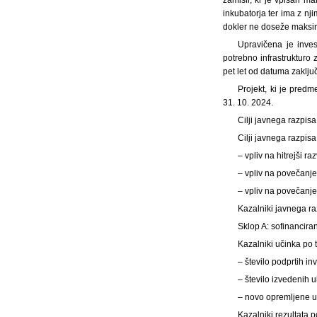
inkubatorja ter ima z nj
dokler ne doseže maksima
Upravičena je inves
potrebno infrastrukturo z
pet let od datuma zaklju
Projekt, ki je predm
31. 10. 2024.
Cilji javnega razpisa
Cilji javnega razpisa
– vpliv na hitrejši r
– vpliv na povečanje
– vpliv na povečanje
Kazalniki javnega r
Sklop A: sofinanciran
Kazalniki učinka po 
– število podprtih inv
– število izvedenih u
– novo opremljene u
Kazalniki rezultata 