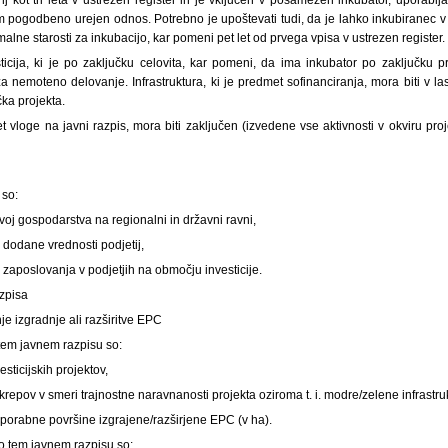
im pogodbeno urejen odnos. Potrebno je upoštevati tudi, da je lahko inkubiranec v
lne starosti za inkubacijo, kar pomeni pet let od prvega vpisa v ustrezen register.
ticija, ki je po zaključku celovita, kar pomeni, da ima inkubator po zaključku p
a nemoteno delovanje. Infrastruktura, ki je predmet sofinanciranja, mora biti v las
čka projekta.
et vloge na javni razpis, mora biti zaključen (izvedene vse aktivnosti v okviru pr
 so:
azvoj gospodarstva na regionalni in državni ravni,
 dodane vrednosti podjetij,
 zaposlovanja v podjetjih na območju investicije.
azpisa
je izgradnje ali razširitve EPC
tem javnem razpisu so:
esticijskih projektov,
krepov v smeri trajnostne naravnanosti projekta oziroma t. i. modre/zelene infrastru
porabne površine izgrajene/razširjene EPC (v ha).
po tem javnem razpisu so: