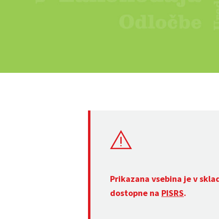
Prikazana vsebina je v skla
dostopne na
PISRS
.