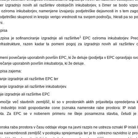
er izgradnjo novih ali razširitev obstoječih inkubatorjev, s čimer se bodo vzp
ziroma inkubatorjev, namenjene izvajanju podjetniške dejavnosti in s tem zagoto
o podjetniško skupnost in krepijo verigo vrednosti na svojem področju, hkrati pa so
ni.
zpisa
1
pisa je sofinanciranje izgradnje ali razširitve
EPC oziroma inkubatorjev. Pred
frastrukture, razen kadar ta pomeni pogoj za izgradnjo novih ali razširitev
eni povečanje uporabnih površin EPC, ki že deluje (podjetja v EPC opravljajo svo
čanje uporabnih površin inkubatorja, ki že deluje.
zpisa zajema:
anje izgradnje ali razširitve EPC ter
anje izgradnje ali razširitve inkubatorjev.
je izgradnje ali razširitve EPC
očje več stavbnih zemljišč, ki so v prostorskih aktih prijavitelja opredeljena
 industrijo in/ali gospodarske cone (oznaka namenske rabe prostora: IP in/ali 
lota. Za EPC se v nobenem primeru ne šteje posamezna stavba, četudi je
ska raba prostora v času oddaje vloge na javni razpis ne ustreza oznaki IP in/ali IG
a namembnosti zemljišč v postopku sprejemanja ter je to ustrezno razvidno iz pro