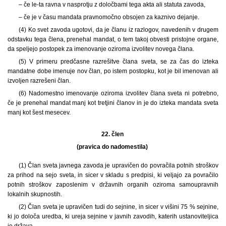
– če le-ta ravna v nasprotju z določbami tega akta ali statuta zavoda,
– če je v času mandata pravnomočno obsojen za kaznivo dejanje.
(4) Ko svet zavoda ugotovi, da je članu iz razlogov, navedenih v drugem
odstavku tega člena, prenehal mandat, o tem takoj obvesti pristojne organe,
da speljejo postopek za imenovanje oziroma izvolitev novega člana.
(5) V primeru predčasne razrešitve člana sveta, se za čas do izteka
mandatne dobe imenuje nov član, po istem postopku, kot je bil imenovan ali
izvoljen razrešeni član.
(6) Nadomestno imenovanje oziroma izvolitev člana sveta ni potrebno,
če je prenehal mandat manj kot tretjini članov in je do izteka mandata sveta
manj kot šest mesecev.
22. člen
(pravica do nadomestila)
(1) Član sveta javnega zavoda je upravičen do povračila potnih stroškov
za prihod na sejo sveta, in sicer v skladu s predpisi, ki veljajo za povračilo
potnih stroškov zaposlenim v državnih organih oziroma samoupravnih
lokalnih skupnostih.
(2) Član sveta je upravičen tudi do sejnine, in sicer v višini 75 % sejnine,
ki jo določa uredba, ki ureja sejnine v javnih zavodih, katerih ustanoviteljica
je država.