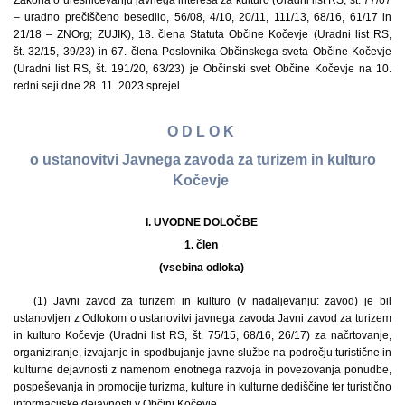
Zakona o uresničevanju javnega interesa za kulturo (Uradni list RS, št. 77/07
– uradno prečiščeno besedilo, 56/08, 4/10, 20/11, 111/13, 68/16, 61/17 in
21/18 – ZNOrg; ZUJIK), 18. člena Statuta Občine Kočevje (Uradni list RS,
št. 32/15, 39/23) in 67. člena Poslovnika Občinskega sveta Občine Kočevje
(Uradni list RS, št. 191/20, 63/23) je Občinski svet Občine Kočevje na 10.
redni seji dne 28. 11. 2023 sprejel
O D L O K
o ustanovitvi Javnega zavoda za turizem in kulturo
Kočevje
I. UVODNE DOLOČBE
1. člen
(vsebina odloka)
(1) Javni zavod za turizem in kulturo (v nadaljevanju: zavod) je bil
ustanovljen z Odlokom o ustanovitvi javnega zavoda Javni zavod za turizem
in kulturo Kočevje (Uradni list RS, št. 75/15, 68/16, 26/17) za načrtovanje,
organiziranje, izvajanje in spodbujanje javne službe na področju turistične in
kulturne dejavnosti z namenom enotnega razvoja in povezovanja ponudbe,
pospeševanja in promocije turizma, kulture in kulturne dediščine ter turistično
informacijske dejavnosti v Občini Kočevje.