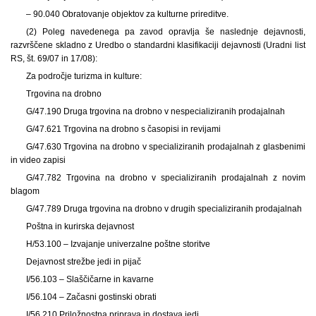
– 90.040 Obratovanje objektov za kulturne prireditve.
(2) Poleg navedenega pa zavod opravlja še naslednje dejavnosti,
razvrščene skladno z Uredbo o standardni klasifikaciji dejavnosti (Uradni list
RS, št. 69/07 in 17/08):
Za področje turizma in kulture:
Trgovina na drobno
G/47.190 Druga trgovina na drobno v nespecializiranih prodajalnah
G/47.621 Trgovina na drobno s časopisi in revijami
G/47.630 Trgovina na drobno v specializiranih prodajalnah z glasbenimi
in video zapisi
G/47.782 Trgovina na drobno v specializiranih prodajalnah z novim
blagom
G/47.789 Druga trgovina na drobno v drugih specializiranih prodajalnah
Poštna in kurirska dejavnost
H/53.100 – Izvajanje univerzalne poštne storitve
Dejavnost strežbe jedi in pijač
I/56.103 – Slaščičarne in kavarne
I/56.104 – Začasni gostinski obrati
I/56.210 Priložnostna priprava in dostava jedi