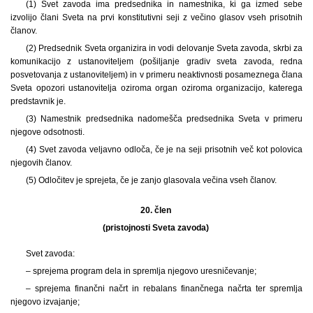
(1) Svet zavoda ima predsednika in namestnika, ki ga izmed sebe
izvolijo člani Sveta na prvi konstitutivni seji z večino glasov vseh prisotnih
članov.
(2) Predsednik Sveta organizira in vodi delovanje Sveta zavoda, skrbi za
komunikacijo z ustanoviteljem (pošiljanje gradiv sveta zavoda, redna
posvetovanja z ustanoviteljem) in v primeru neaktivnosti posameznega člana
Sveta opozori ustanovitelja oziroma organ oziroma organizacijo, katerega
predstavnik je.
(3) Namestnik predsednika nadomešča predsednika Sveta v primeru
njegove odsotnosti.
(4) Svet zavoda veljavno odloča, če je na seji prisotnih več kot polovica
njegovih članov.
(5) Odločitev je sprejeta, če je zanjo glasovala večina vseh članov.
20. člen
(pristojnosti Sveta zavoda)
Svet zavoda:
– sprejema program dela in spremlja njegovo uresničevanje;
– sprejema finančni načrt in rebalans finančnega načrta ter spremlja
njegovo izvajanje;