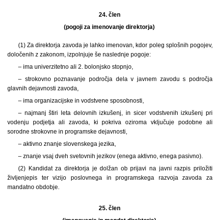
24. člen
(pogoji za imenovanje direktorja)
(1) Za direktorja zavoda je lahko imenovan, kdor poleg splošnih pogojev,
določenih z zakonom, izpolnjuje še naslednje pogoje:
– ima univerzitetno ali 2. bolonjsko stopnjo,
– strokovno poznavanje področja dela v javnem zavodu s področja
glavnih dejavnosti zavoda,
– ima organizacijske in vodstvene sposobnosti,
– najmanj štiri leta delovnih izkušenj, in sicer vodstvenih izkušenj pri
vodenju podjetja ali zavoda, ki pokriva oziroma vključuje podobne ali
sorodne strokovne in programske dejavnosti,
– aktivno znanje slovenskega jezika,
– znanje vsaj dveh svetovnih jezikov (enega aktivno, enega pasivno).
(2) Kandidat za direktorja je dolžan ob prijavi na javni razpis priložiti
življenjepis ter vizijo poslovnega in programskega razvoja zavoda za
mandatno obdobje.
25. člen