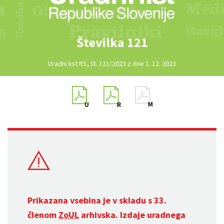
Številka 121
Uradni list RS, št. 121/2023 z dne 1. 12. 2023
Prikazana vsebina je v skladu s 33.
členom
ZoUL
arhivska. Izdaje uradnega