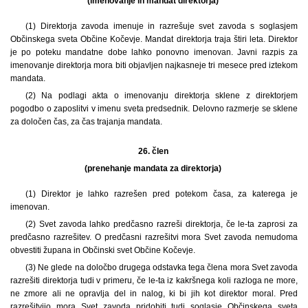
(imenovanje in mandat direktorja)
(1) Direktorja zavoda imenuje in razrešuje svet zavoda s soglasjem
Občinskega sveta Občine Kočevje. Mandat direktorja traja štiri leta. Direktor
je po poteku mandatne dobe lahko ponovno imenovan. Javni razpis za
imenovanje direktorja mora biti objavljen najkasneje tri mesece pred iztekom
mandata.
(2) Na podlagi akta o imenovanju direktorja sklene z direktorjem
pogodbo o zaposlitvi v imenu sveta predsednik. Delovno razmerje se sklene
za določen čas, za čas trajanja mandata.
26. člen
(prenehanje mandata za direktorja)
(1) Direktor je lahko razrešen pred potekom časa, za katerega je
imenovan.
(2) Svet zavoda lahko predčasno razreši direktorja, če le-ta zaprosi za
predčasno razrešitev. O predčasni razrešitvi mora Svet zavoda nemudoma
obvestiti župana in Občinski svet Občine Kočevje.
(3) Ne glede na določbo drugega odstavka tega člena mora Svet zavoda
razrešiti direktorja tudi v primeru, če le-ta iz kakršnega koli razloga ne more,
ne zmore ali ne opravlja del in nalog, ki bi jih kot direktor moral. Pred
razrešitvijo mora Svet zavoda pridobiti tudi soglasje Občinskega sveta