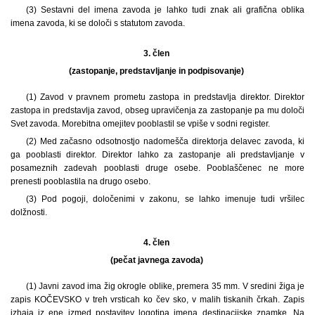
(3) Sestavni del imena zavoda je lahko tudi znak ali grafična oblika
imena zavoda, ki se določi s statutom zavoda.
3. člen
(zastopanje, predstavljanje in podpisovanje)
(1) Zavod v pravnem prometu zastopa in predstavlja direktor. Direktor
zastopa in predstavlja zavod, obseg upravičenja za zastopanje pa mu določi
Svet zavoda. Morebitna omejitev pooblastil se vpiše v sodni register.
(2) Med začasno odsotnostjo nadomešča direktorja delavec zavoda, ki
ga pooblasti direktor. Direktor lahko za zastopanje ali predstavljanje v
posameznih zadevah pooblasti druge osebe. Pooblaščenec ne more
prenesti pooblastila na drugo osebo.
(3) Pod pogoji, določenimi v zakonu, se lahko imenuje tudi vršilec
dolžnosti.
4. člen
(pečat javnega zavoda)
(1) Javni zavod ima žig okrogle oblike, premera 35 mm. V sredini žiga je
zapis KOČEVSKO v treh vrsticah ko čev sko, v malih tiskanih črkah. Zapis
izhaja iz ene izmed postavitev logotipa imena destinacijske znamke. Na