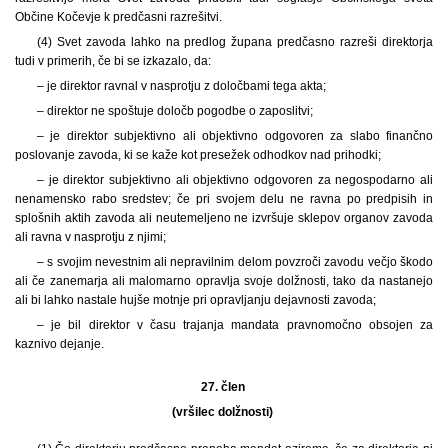
Občine Kočevje k predčasni razrešitvi.
(4) Svet zavoda lahko na predlog župana predčasno razreši direktorja
tudi v primerih, če bi se izkazalo, da:
– je direktor ravnal v nasprotju z določbami tega akta;
– direktor ne spoštuje določb pogodbe o zaposlitvi;
– je direktor subjektivno ali objektivno odgovoren za slabo finančno
poslovanje zavoda, ki se kaže kot presežek odhodkov nad prihodki;
– je direktor subjektivno ali objektivno odgovoren za negospodarno ali
nenamensko rabo sredstev; če pri svojem delu ne ravna po predpisih in
splošnih aktih zavoda ali neutemeljeno ne izvršuje sklepov organov zavoda
ali ravna v nasprotju z njimi;
– s svojim nevestnim ali nepravilnim delom povzroči zavodu večjo škodo
ali če zanemarja ali malomarno opravlja svoje dolžnosti, tako da nastanejo
ali bi lahko nastale hujše motnje pri opravljanju dejavnosti zavoda;
– je bil direktor v času trajanja mandata pravnomočno obsojen za
kaznivo dejanje.
27. člen
(vršilec dolžnosti)