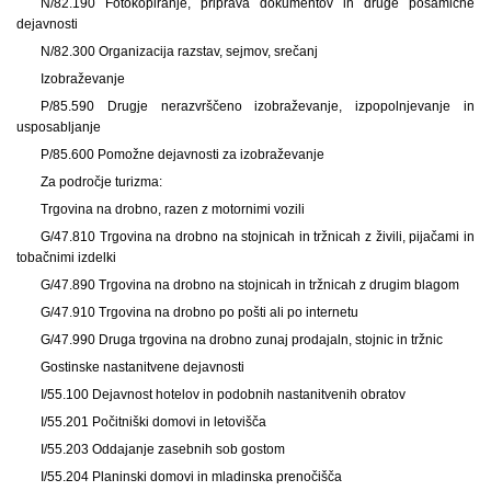
N/82.190 Fotokopiranje, priprava dokumentov in druge posamične
dejavnosti
N/82.300 Organizacija razstav, sejmov, srečanj
Izobraževanje
P/85.590 Drugje nerazvrščeno izobraževanje, izpopolnjevanje in
usposabljanje
P/85.600 Pomožne dejavnosti za izobraževanje
Za področje turizma:
Trgovina na drobno, razen z motornimi vozili
G/47.810 Trgovina na drobno na stojnicah in tržnicah z živili, pijačami in
tobačnimi izdelki
G/47.890 Trgovina na drobno na stojnicah in tržnicah z drugim blagom
G/47.910 Trgovina na drobno po pošti ali po internetu
G/47.990 Druga trgovina na drobno zunaj prodajaln, stojnic in tržnic
Gostinske nastanitvene dejavnosti
I/55.100 Dejavnost hotelov in podobnih nastanitvenih obratov
I/55.201 Počitniški domovi in letovišča
I/55.203 Oddajanje zasebnih sob gostom
I/55.204 Planinski domovi in mladinska prenočišča