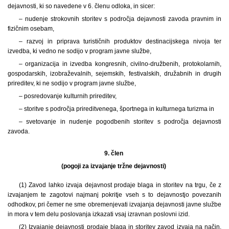
dejavnosti, ki so navedene v 6. členu odloka, in sicer:
– nudenje strokovnih storitev s področja dejavnosti zavoda pravnim in
fizičnim osebam,
– razvoj in priprava turističnih produktov destinacijskega nivoja ter
izvedba, ki vedno ne sodijo v program javne službe,
– organizacija in izvedba kongresnih, civilno-družbenih, protokolarnih,
gospodarskih, izobraževalnih, sejemskih, festivalskih, družabnih in drugih
prireditev, ki ne sodijo v program javne službe,
– posredovanje kulturnih prireditev,
– storitve s področja prireditvenega, športnega in kulturnega turizma in
– svetovanje in nudenje pogodbenih storitev s področja dejavnosti
zavoda.
9. člen
(pogoji za izvajanje tržne dejavnosti)
(1) Zavod lahko izvaja dejavnost prodaje blaga in storitev na trgu, če z
izvajanjem te zagotovi najmanj pokritje vseh s to dejavnostjo povezanih
odhodkov, pri čemer ne sme obremenjevati izvajanja dejavnosti javne službe
in mora v tem delu poslovanja izkazati vsaj izravnan poslovni izid.
(2) Izvajanje dejavnosti prodaje blaga in storitev zavod izvaja na način,