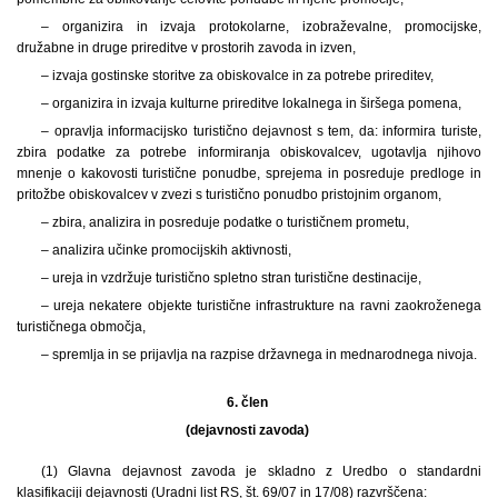
– organizira in izvaja protokolarne, izobraževalne, promocijske,
družabne in druge prireditve v prostorih zavoda in izven,
– izvaja gostinske storitve za obiskovalce in za potrebe prireditev,
– organizira in izvaja kulturne prireditve lokalnega in širšega pomena,
– opravlja informacijsko turistično dejavnost s tem, da: informira turiste,
zbira podatke za potrebe informiranja obiskovalcev, ugotavlja njihovo
mnenje o kakovosti turistične ponudbe, sprejema in posreduje predloge in
pritožbe obiskovalcev v zvezi s turistično ponudbo pristojnim organom,
– zbira, analizira in posreduje podatke o turističnem prometu,
– analizira učinke promocijskih aktivnosti,
– ureja in vzdržuje turistično spletno stran turistične destinacije,
– ureja nekatere objekte turistične infrastrukture na ravni zaokroženega
turističnega območja,
– spremlja in se prijavlja na razpise državnega in mednarodnega nivoja.
6. člen
(dejavnosti zavoda)
(1) Glavna dejavnost zavoda je skladno z Uredbo o standardni
klasifikaciji dejavnosti (Uradni list RS, št. 69/07 in 17/08) razvrščena: