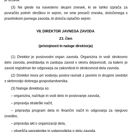
(3) Ne glede na navedeno skupni znesek, ki se lahko izplača za
povračilo potnih stroškov in sejnin, ne sme preseči zneska, določenega s
pravilnikom javnega zavoda, ki določa izplačilo sejnin.
VII. DIREKTOR JAVNEGA ZAVODA
23. člen
(pristojnosti in naloge direktorja)
(1) Direktor je poslovodni organ zavoda. Organizira in vodi strokovno
delo zavoda, predstavlja in zastopa zavod v okviru dejavnosti, za katero je
zavod registriran ter odgovarja za zakonitost in strokovnost dela zavoda.
(2) Direktor mora pri vodenju poslov ravnati z javnimi in drugimi sredstvi
s skrbnostjo dobrega gospodarstvenika.
(3) Naloge direktorja so:
– organizira, načrtuje in vodi delo in poslovanje zavoda,
– pripravlja strateški načrt,
– pripravlja program dela in finančni načrt in odgovarja za njegovo
izvedbo,
– pripravlja akt o organizaciji dela,
– obvešča uporabnike in ustanovitelja o delu zavoda,