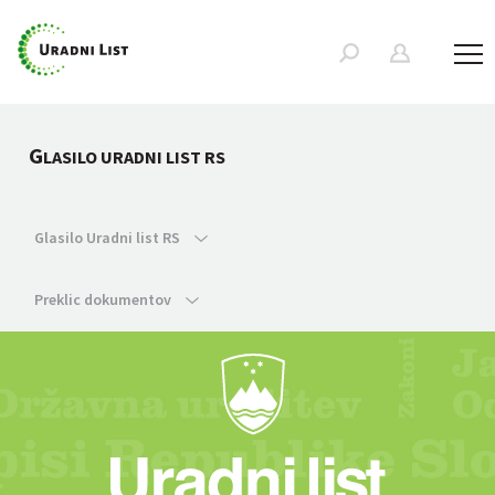
G
LASILO URADNI LIST RS
Glasilo Uradni list RS
Preklic dokumentov