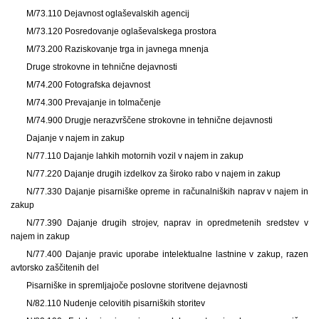
M/73.110 Dejavnost oglaševalskih agencij
M/73.120 Posredovanje oglaševalskega prostora
M/73.200 Raziskovanje trga in javnega mnenja
Druge strokovne in tehnične dejavnosti
M/74.200 Fotografska dejavnost
M/74.300 Prevajanje in tolmačenje
M/74.900 Drugje nerazvrščene strokovne in tehnične dejavnosti
Dajanje v najem in zakup
N/77.110 Dajanje lahkih motornih vozil v najem in zakup
N/77.220 Dajanje drugih izdelkov za široko rabo v najem in zakup
N/77.330 Dajanje pisarniške opreme in računalniških naprav v najem in
zakup
N/77.390 Dajanje drugih strojev, naprav in opredmetenih sredstev v
najem in zakup
N/77.400 Dajanje pravic uporabe intelektualne lastnine v zakup, razen
avtorsko zaščitenih del
Pisarniške in spremljajoče poslovne storitvene dejavnosti
N/82.110 Nudenje celovitih pisarniških storitev