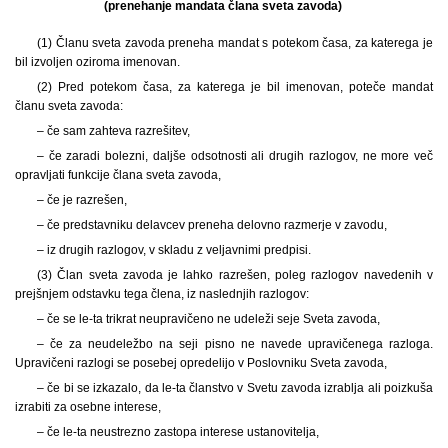
(prenehanje mandata člana sveta zavoda)
(1) Članu sveta zavoda preneha mandat s potekom časa, za katerega je
bil izvoljen oziroma imenovan.
(2) Pred potekom časa, za katerega je bil imenovan, poteče mandat
članu sveta zavoda:
– če sam zahteva razrešitev,
– če zaradi bolezni, daljše odsotnosti ali drugih razlogov, ne more več
opravljati funkcije člana sveta zavoda,
– če je razrešen,
– če predstavniku delavcev preneha delovno razmerje v zavodu,
– iz drugih razlogov, v skladu z veljavnimi predpisi.
(3) Član sveta zavoda je lahko razrešen, poleg razlogov navedenih v
prejšnjem odstavku tega člena, iz naslednjih razlogov:
– če se le-ta trikrat neupravičeno ne udeleži seje Sveta zavoda,
– če za neudeležbo na seji pisno ne navede upravičenega razloga.
Upravičeni razlogi se posebej opredelijo v Poslovniku Sveta zavoda,
– če bi se izkazalo, da le-ta članstvo v Svetu zavoda izrablja ali poizkuša
izrabiti za osebne interese,
– če le-ta neustrezno zastopa interese ustanovitelja,