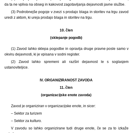
da ta ne vpliva na obseg in kakovost zagotavljanja dejavnosti javne službe.
(3) Podrobnejše pogoje v zvezi s prodajo blaga in storitev na trgu zavod
uredi z aktom, ki ureja prodajo blaga in storitev na trgu.
10. člen
(sklepanje pogodb)
(1) Zavod lahko sklepa pogodbe in opravlja druge pravne posle samo v
okviru dejavnosti, ki je vpisana v sodni register.
(2) Zavod lahko spremeni ali razširi dejavnost le s soglasjem
ustanoviteljice.
IV. ORGANIZIRANOST ZAVODA
11. člen
(organizacijske enote zavoda)
Zavod je organiziran v organizacijske enote, in sicer:
– Sektor za turizem
– Sektor za kulturo.
V zavodu so lahko organizirane tudi druge enote, če se za to izkaže