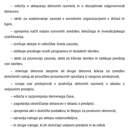
– odloča o sklepanju delovnih razmerij in o disciplinski odgovornosti
delavcev,
– skrbi za sodelovanje zavoda s sorodnimi organizacijami v državi in
tujini,
– sprejema načrt nabav osnovnih sredstev, tekočega in investicijskega
vzdrževanja,
– izvršuje sklepe in odločitve Sveta zavoda,
– oblikuje predloge novih programov in dodatnih storitev,
– skrbi za promocijo zavoda, skrbi za trženje storitev in oblikuje predlog
cen storitev,
– imenuje delovne skupine ali druga delovna telesa za izvedbo
določenih nalog ali proučitev posameznih vprašanj iz njegove pristojnosti,
– izvaja vse pristojnosti s področja delovnih razmerij v skladu z
veljavnimi predpisi,
– odloča o razporejanju delovnega časa,
– zagotavlja obveščanje delavcev v skladu s predpisi,
– sprejema akt o določitvi podatkov, ki štejejo za poslovno skrivnost,
– opravlja naloge po sklepu ustanoviteljice,
– in druge naloge, ki jih določajo veljavni predpisi in ta odlok.