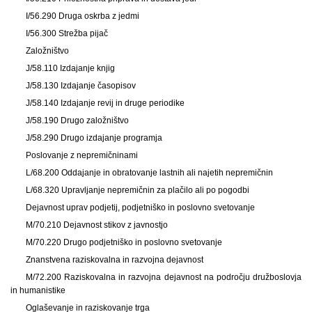
I/56.290 Druga oskrba z jedmi
I/56.300 Strežba pijač
Založništvo
J/58.110 Izdajanje knjig
J/58.130 Izdajanje časopisov
J/58.140 Izdajanje revij in druge periodike
J/58.190 Drugo založništvo
J/58.290 Drugo izdajanje programja
Poslovanje z nepremičninami
L/68.200 Oddajanje in obratovanje lastnih ali najetih nepremičnin
L/68.320 Upravljanje nepremičnin za plačilo ali po pogodbi
Dejavnost uprav podjetij, podjetniško in poslovno svetovanje
M/70.210 Dejavnost stikov z javnostjo
M/70.220 Drugo podjetniško in poslovno svetovanje
Znanstvena raziskovalna in razvojna dejavnost
M/72.200 Raziskovalna in razvojna dejavnost na področju družboslovja
in humanistike
Oglaševanje in raziskovanje trga