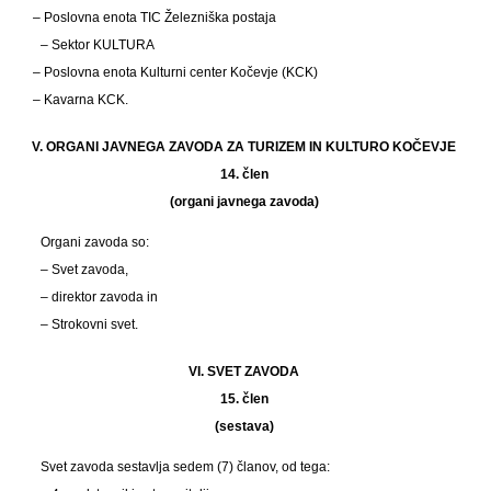
– Poslovna enota TIC Železniška postaja
– Sektor KULTURA
– Poslovna enota Kulturni center Kočevje (KCK)
– Kavarna KCK.
V. ORGANI JAVNEGA ZAVODA ZA TURIZEM IN KULTURO KOČEVJE
14. člen
(organi javnega zavoda)
Organi zavoda so:
– Svet zavoda,
– direktor zavoda in
– Strokovni svet.
VI. SVET ZAVODA
15. člen
(sestava)
Svet zavoda sestavlja sedem (7) članov, od tega: