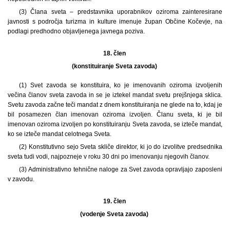
(3) Člana sveta – predstavnika uporabnikov oziroma zainteresirane
javnosti s področja turizma in kulture imenuje župan Občine Kočevje, na
podlagi predhodno objavljenega javnega poziva.
18. člen
(konstituiranje Sveta zavoda)
(1) Svet zavoda se konstituira, ko je imenovanih oziroma izvoljenih
večina članov sveta zavoda in se je iztekel mandat svetu prejšnjega sklica.
Svetu zavoda začne teči mandat z dnem konstituiranja ne glede na to, kdaj je
bil posamezen član imenovan oziroma izvoljen. Članu sveta, ki je bil
imenovan oziroma izvoljen po konstituiranju Sveta zavoda, se izteče mandat,
ko se izteče mandat celotnega Sveta.
(2) Konstitutivno sejo Sveta skliče direktor, ki jo do izvolitve predsednika
sveta tudi vodi, najpozneje v roku 30 dni po imenovanju njegovih članov.
(3) Administrativno tehnične naloge za Svet zavoda opravljajo zaposleni
v zavodu.
19. člen
(vodenje Sveta zavoda)