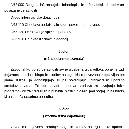
J/62.090 Druge z informacijsko tehnologijo in računalniškimi storitvami
povezane dejavnosti
Druge informacijske dejavnosti
J/63.110 Obdelava podatkov in s tem povezane dejavnosti
J/63.120 Obratovanje spletnih portalov
J/63.910 Dejavnost tiskovnih agencij
7. člen
(tržna dejavnost zavoda)
Zavod lahko poleg dejavnosti javne službe iz tega odloka opravlja tudi
dejavnosti prodaje blaga in storitev na trgu, ki so povezane z opravljanjem
javne službe, jo dopolnjujejo ali pa povečujejo učinkovitejšo uporabo
sredstev zavoda. Pri tem zavod pridobiva sredstva za izvajanje takih
programov od zainteresiranih pravnih in fizičnih oseb, pod pogoji in na način,
ki ga določa posebna pogodba.
8. člen
(storitve tržne dejavnosti)
Zavod kot dejavnost prodaje blaga in storitev na trgu lahko opravlja