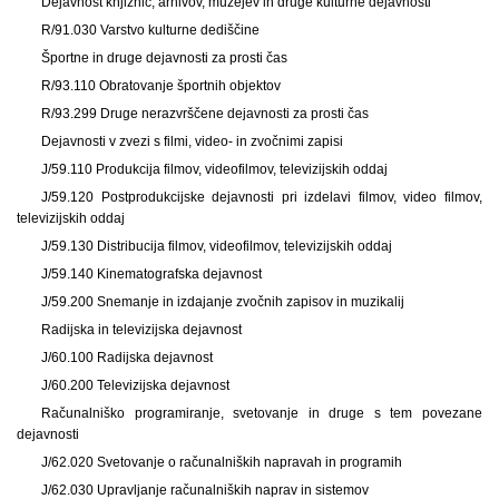
Dejavnost knjižnic, arhivov, muzejev in druge kulturne dejavnosti
R/91.030 Varstvo kulturne dediščine
Športne in druge dejavnosti za prosti čas
R/93.110 Obratovanje športnih objektov
R/93.299 Druge nerazvrščene dejavnosti za prosti čas
Dejavnosti v zvezi s filmi, video- in zvočnimi zapisi
J/59.110 Produkcija filmov, videofilmov, televizijskih oddaj
J/59.120 Postprodukcijske dejavnosti pri izdelavi filmov, video filmov,
televizijskih oddaj
J/59.130 Distribucija filmov, videofilmov, televizijskih oddaj
J/59.140 Kinematografska dejavnost
J/59.200 Snemanje in izdajanje zvočnih zapisov in muzikalij
Radijska in televizijska dejavnost
J/60.100 Radijska dejavnost
J/60.200 Televizijska dejavnost
Računalniško programiranje, svetovanje in druge s tem povezane
dejavnosti
J/62.020 Svetovanje o računalniških napravah in programih
J/62.030 Upravljanje računalniških naprav in sistemov