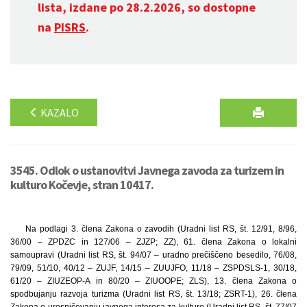
lista, izdane po 28.2.2026, so dostopne
na
PISRS
.
KAZALO
3545. Odlok o ustanovitvi Javnega zavoda za turizem in
kulturo Kočevje, stran 10417.
Na podlagi 3. člena Zakona o zavodih (Uradni list RS, št. 12/91, 8/96,
36/00 – ZPDZC in 127/06 – ZJZP; ZZ), 61. člena Zakona o lokalni
samoupravi (Uradni list RS, št. 94/07 – uradno prečiščeno besedilo, 76/08,
79/09, 51/10, 40/12 – ZUJF, 14/15 – ZUUJFO, 11/18 – ZSPDSLS-1, 30/18,
61/20 – ZIUZEOP-A in 80/20 – ZIUOOPE; ZLS), 13. člena Zakona o
spodbujanju razvoja turizma (Uradni list RS, št. 13/18; ZSRT-1), 26. člena