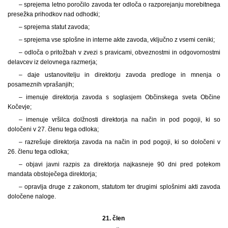
– sprejema letno poročilo zavoda ter odloča o razporejanju morebitnega
presežka prihodkov nad odhodki;
– sprejema statut zavoda;
– sprejema vse splošne in interne akte zavoda, vključno z vsemi ceniki;
– odloča o pritožbah v zvezi s pravicami, obveznostmi in odgovornostmi
delavcev iz delovnega razmerja;
– daje ustanovitelju in direktorju zavoda predloge in mnenja o
posameznih vprašanjih;
– imenuje direktorja zavoda s soglasjem Občinskega sveta Občine
Kočevje;
– imenuje vršilca dolžnosti direktorja na način in pod pogoji, ki so
določeni v 27. členu tega odloka;
– razrešuje direktorja zavoda na način in pod pogoji, ki so določeni v
26. členu tega odloka;
– objavi javni razpis za direktorja najkasneje 90 dni pred potekom
mandata obstoječega direktorja;
– opravlja druge z zakonom, statutom ter drugimi splošnimi akti zavoda
določene naloge.
21. člen