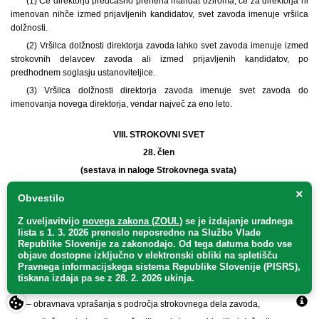
(1) Če direktorju predčasno preneha mandat oziroma, če za direktorja ni
imenovan nihče izmed prijavljenih kandidatov, svet zavoda imenuje vršilca
dolžnosti.
(2) Vršilca dolžnosti direktorja zavoda lahko svet zavoda imenuje izmed
strokovnih delavcev zavoda ali izmed prijavljenih kandidatov, po
predhodnem soglasju ustanoviteljice.
(3) Vršilca dolžnosti direktorja zavoda imenuje svet zavoda do
imenovanja novega direktorja, vendar največ za eno leto.
VIII. STROKOVNI SVET
28. člen
(sestava in naloge Strokovnega svata)
×
(1) Strokovni svet zavoda ima 5 članov, od tega 3 s področja turizma in
Obvestilo
dva s področja kulture.
Z uveljavitvijo
novega zakona (ZOUL)
se je
izdajanje uradnega
(2) Strokovni svet je kolegijski organ, ki ga sestavljajo strokovnjaki s
lista s 1. 3. 2026 preneslo
neposredno
na Službo Vlade
področja dela zavoda. Svoje delo opravljajo brezplačno, upravičeni pa so do
Republike Slovenije za zakonodajo
. Od tega datuma bodo vse
povračila dejansko nastalih stroškov prevoza na sejo v višini, ki velja za
objave dostopne izključno v elektronski obliki na spletišču
Pravnega informacijskega sistema Republike Slovenije (PISRS),
javne uslužbence.
tiskana izdaja pa se z 28. 2. 2026 ukinja.
(3) Strokovni svet ima naslednje naloge:
– obravnava vprašanja s področja strokovnega dela zavoda,