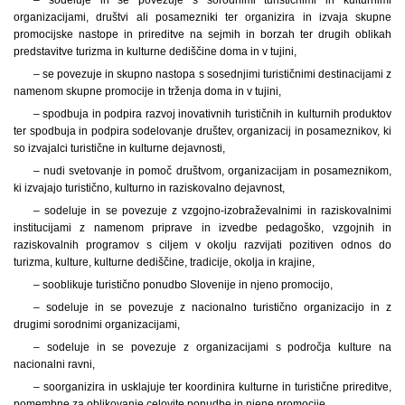
organizacijami, društvi ali posamezniki ter organizira in izvaja skupne
promocijske nastope in prireditve na sejmih in borzah ter drugih oblikah
predstavitve turizma in kulturne dediščine doma in v tujini,
– se povezuje in skupno nastopa s sosednjimi turističnimi destinacijami z
namenom skupne promocije in trženja doma in v tujini,
– spodbuja in podpira razvoj inovativnih turističnih in kulturnih produktov
ter spodbuja in podpira sodelovanje društev, organizacij in posameznikov, ki
so izvajalci turistične in kulturne dejavnosti,
– nudi svetovanje in pomoč društvom, organizacijam in posameznikom,
ki izvajajo turistično, kulturno in raziskovalno dejavnost,
– sodeluje in se povezuje z vzgojno-izobraževalnimi in raziskovalnimi
institucijami z namenom priprave in izvedbe pedagoško, vzgojnih in
raziskovalnih programov s ciljem v okolju razvijati pozitiven odnos do
turizma, kulture, kulturne dediščine, tradicije, okolja in krajine,
– sooblikuje turistično ponudbo Slovenije in njeno promocijo,
– sodeluje in se povezuje z nacionalno turistično organizacijo in z
drugimi sorodnimi organizacijami,
– sodeluje in se povezuje z organizacijami s področja kulture na
nacionalni ravni,
– soorganizira in usklajuje ter koordinira kulturne in turistične prireditve,
pomembne za oblikovanje celovite ponudbe in njene promocije,