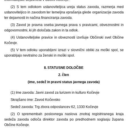
(2) S tem odlokom ustanoviteljica ureja status zavoda, razmerja med
ustanoviteljico in zavodom ter temeljna vprašanja glede organizacije zavoda
ter dejavnosti in načina financiranja zavoda.
(3) Zavod je pravna oseba javnega prava s pravicami, obveznostmi in
odgovornostmi, ki jih določata zakon in ta odlok.
(4) Ustanoviteljske pravice in obveznosti izvršuje Občinski svet Občine
Kočevje.
(5) V tem odloku uporabljeni izrazi v slovnični obliki za moški spol, se
uporabljajo nevtralno za ženski in moški spol.
II. STATUSNE DOLOČBE
2. člen
(ime, sedež in pravni status javnega zavoda)
(1) Ime zavoda: Javni zavod za turizem in kulturo Kočevje
Skrajšano ime: Zavod Kočevsko
Sedež zavoda: Trg zbora odposlancev 62, 1330 Kočevje
(2) O spremembah poslovnega naslova znotraj registriranega kraja
sedeža zavoda odloča direktor zavoda po predhodnem soglasju župana
Občine Kočevje.