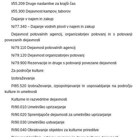
I/55.209 Druge nastanitve za krajši čas
I/55.300 Dejavnost kampov, taborov
Dajanje v najem in zakup
N/77.340 – Dajanje vodnih plovil v najem in zakup
Dejavnost potovalnih agencij, organizatorjev potovanj in s potovanji
povezanih dejavnosti
N/79.110 Dejavnost potovalnih agencij
N/79.120 Dejavnost organizatorjev potovanj
N/79.900 Rezervacije in druge s potovanji povezane dejavnosti
Za področje kulture:
Izobraževanje
P/85.520 Izobraževanje, izpopolnjevanje in usposabljanje na področju
kulture in umetnosti
Kulturne in razvedrilne dejavnosti
R/90.010 Umetniško uprizarjanje
R/90.020 Spremljajoče dejavnosti za umetniško uprizarjanje
R/90.030 Umetniško ustvarjanje
R/90.040 Obratovanje objektov za kulturne prireditve