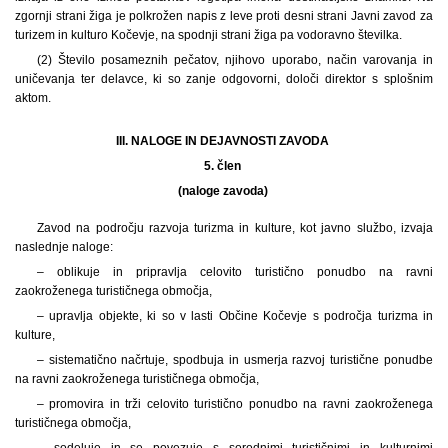
zgornji strani žiga je polkrožen napis z leve proti desni strani Javni zavod za
turizem in kulturo Kočevje, na spodnji strani žiga pa vodoravno številka.
(2) Število posameznih pečatov, njihovo uporabo, način varovanja in
uničevanja ter delavce, ki so zanje odgovorni, določi direktor s splošnim
aktom.
III. NALOGE IN DEJAVNOSTI ZAVODA
5. člen
(naloge zavoda)
Zavod na področju razvoja turizma in kulture, kot javno službo, izvaja
naslednje naloge:
– oblikuje in pripravlja celovito turistično ponudbo na ravni
zaokroženega turističnega območja,
– upravlja objekte, ki so v lasti Občine Kočevje s področja turizma in
kulture,
– sistematično načrtuje, spodbuja in usmerja razvoj turistične ponudbe
na ravni zaokroženega turističnega območja,
– promovira in trži celovito turistično ponudbo na ravni zaokroženega
turističnega območja,
– sodeluje in se povezuje s sorodnimi turističnimi in kulturnimi