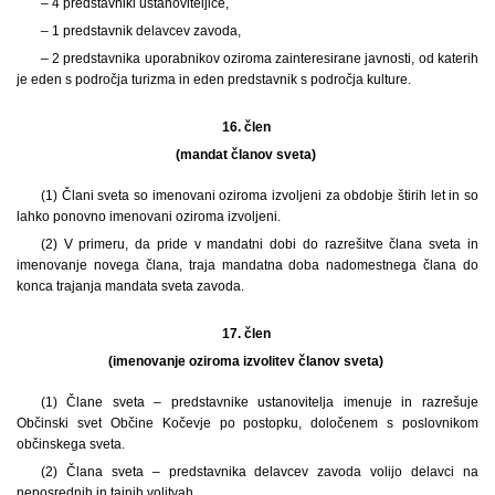
– 4 predstavniki ustanoviteljice,
– 1 predstavnik delavcev zavoda,
– 2 predstavnika uporabnikov oziroma zainteresirane javnosti, od katerih
je eden s področja turizma in eden predstavnik s področja kulture.
16. člen
(mandat članov sveta)
(1) Člani sveta so imenovani oziroma izvoljeni za obdobje štirih let in so
lahko ponovno imenovani oziroma izvoljeni.
(2) V primeru, da pride v mandatni dobi do razrešitve člana sveta in
imenovanje novega člana, traja mandatna doba nadomestnega člana do
konca trajanja mandata sveta zavoda.
17. člen
(imenovanje oziroma izvolitev članov sveta)
(1) Člane sveta – predstavnike ustanovitelja imenuje in razrešuje
Občinski svet Občine Kočevje po postopku, določenem s poslovnikom
občinskega sveta.
(2) Člana sveta – predstavnika delavcev zavoda volijo delavci na
neposrednih in tajnih volitvah.