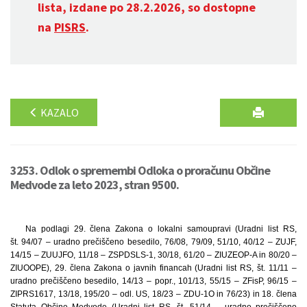
lista, izdane po 28.2.2026, so dostopne
na
PISRS
.
KAZALO
3253. Odlok o spremembi Odloka o proračunu Občine
Medvode za leto 2023, stran 9500.
Na podlagi 29. člena Zakona o lokalni samoupravi (Uradni list RS,
št. 94/07 – uradno prečiščeno besedilo, 76/08, 79/09, 51/10, 40/12 – ZUJF,
14/15 – ZUUJFO, 11/18 – ZSPDSLS-1, 30/18, 61/20 – ZIUZEOP-A in 80/20 –
ZIUOOPE), 29. člena Zakona o javnih financah (Uradni list RS, št. 11/11 –
uradno prečiščeno besedilo, 14/13 – popr., 101/13, 55/15 – ZFisP, 96/15 –
ZIPRS1617, 13/18, 195/20 – odl. US, 18/23 – ZDU-1O in 76/23) in 18. člena