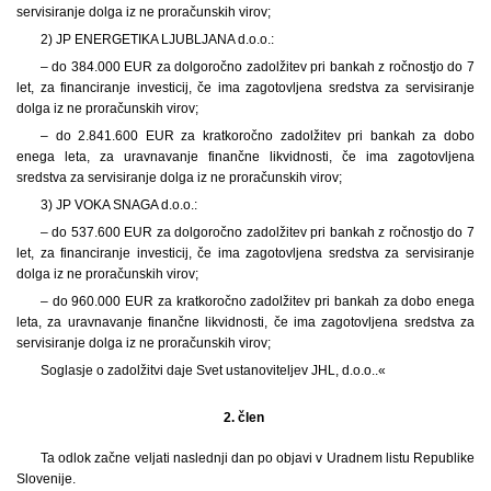
servisiranje dolga iz ne proračunskih virov;
2) JP ENERGETIKA LJUBLJANA d.o.o.:
– do 384.000 EUR za dolgoročno zadolžitev pri bankah z ročnostjo do 7
let, za financiranje investicij, če ima zagotovljena sredstva za servisiranje
dolga iz ne proračunskih virov;
– do 2.841.600 EUR za kratkoročno zadolžitev pri bankah za dobo
enega leta, za uravnavanje finančne likvidnosti, če ima zagotovljena
sredstva za servisiranje dolga iz ne proračunskih virov;
3) JP VOKA SNAGA d.o.o.:
– do 537.600 EUR za dolgoročno zadolžitev pri bankah z ročnostjo do 7
let, za financiranje investicij, če ima zagotovljena sredstva za servisiranje
dolga iz ne proračunskih virov;
– do 960.000 EUR za kratkoročno zadolžitev pri bankah za dobo enega
leta, za uravnavanje finančne likvidnosti, če ima zagotovljena sredstva za
servisiranje dolga iz ne proračunskih virov;
Soglasje o zadolžitvi daje Svet ustanoviteljev JHL, d.o.o..«
2. člen
Ta odlok začne veljati naslednji dan po objavi v Uradnem listu Republike
Slovenije.