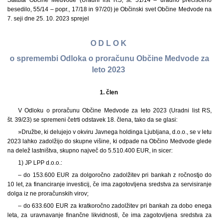
Statuta Občine Medvode (Uradni list RS, št. 51/14 – uradno prečiščeno
besedilo, 55/14 – popr., 17/18 in 97/20) je Občinski svet Občine Medvode na
7. seji dne 25. 10. 2023 sprejel
O D L O K
o spremembi Odloka o proračunu Občine Medvode za
leto 2023
1. člen
V Odloku o proračunu Občine Medvode za leto 2023 (Uradni list RS,
št. 39/23) se spremeni četrti odstavek 18. člena, tako da se glasi:
»Družbe, ki delujejo v okviru Javnega holdinga Ljubljana, d.o.o., se v letu
2023 lahko zadolžijo do skupne višine, ki odpade na Občino Medvode glede
na delež lastništva, skupno največ do 5.510.400 EUR, in sicer:
1) JP LPP d.o.o.:
– do 153.600 EUR za dolgoročno zadolžitev pri bankah z ročnostjo do
10 let, za financiranje investicij, če ima zagotovljena sredstva za servisiranje
dolga iz ne proračunskih virov;
– do 633.600 EUR za kratkoročno zadolžitev pri bankah za dobo enega
leta, za uravnavanje finančne likvidnosti, če ima zagotovljena sredstva za