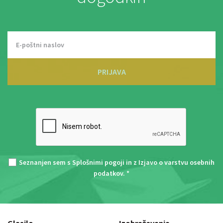
PRIJAVA
Seznanjen sem s
Splošnimi pogoji
in z
Izjavo o varstvu osebnih
podatkov
. *
Glasilo
Izobraževanja