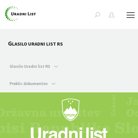
G
LASILO URADNI LIST RS
Glasilo Uradni list RS
Preklic dokumentov