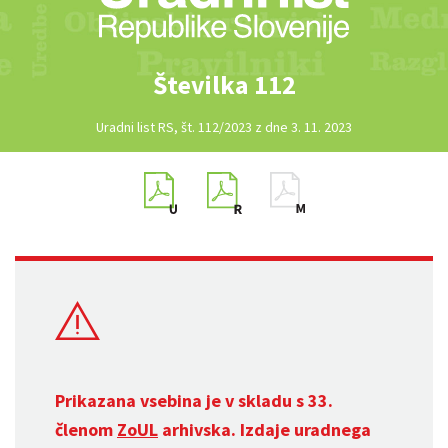
Številka 112
Uradni list RS, št. 112/2023 z dne 3. 11. 2023
Prikazana vsebina je v skladu s 33.
členom
ZoUL
arhivska. Izdaje uradnega