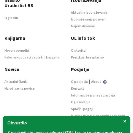
Uradni list RS
Aktualna izobraževanja
O glasilu
Izobraževanja po meri
Najem dvorane
Knjigarna
UL info tok
Novo v ponudbi
O storitvi
Kako nakupovati v spletni knjigarni
Preizkusi brezplačno
Novice
Podjetje
|
Aktualni članki
O podjetju
About
Naroči se na novice
Kontakt
Informacije javnega značaja
Oglaševanje
Splošni pogoji
Izjava o varstvu osebnih podatkov
×
E-dražbe
Obvestilo
Z uveljavitvijo
novega zakona (ZOUL)
se je
izdajanje uradnega