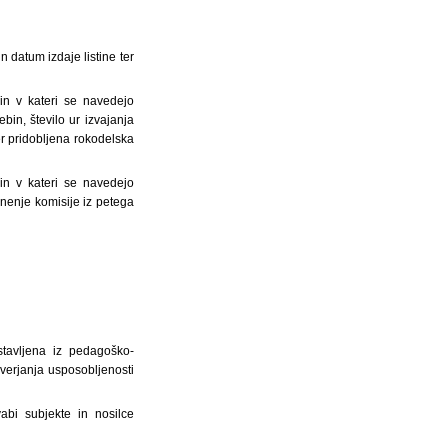
n datum izdaje listine ter
 in v kateri se navedejo
in, število ur izvajanja
er pridobljena rokodelska
 in v kateri se navedejo
mnenje komisije iz petega
stavljena iz pedagoško-
verjanja usposobljenosti
abi subjekte in nosilce