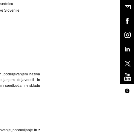
dsednica
ke Slovenije
in, podeljevanjem naziva
bujanjem dejavnosti in
nimi spodbudami v skladu
ovanje, popravljanje in z