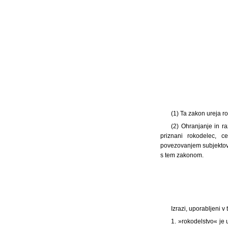
(1) Ta zakon ureja 
(2) Ohranjanje in r
priznani rokodelec, c
povezovanjem subjektov 
s tem zakonom.
Izrazi, uporabljeni 
1. »rokodelstvo« je 