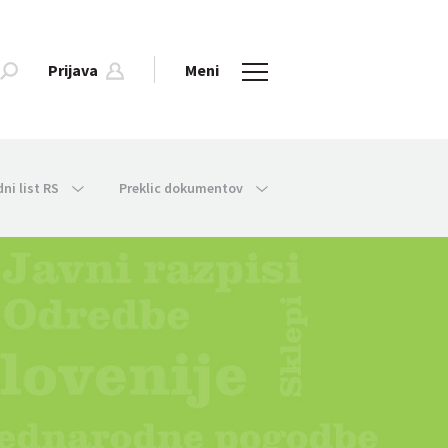
Prijava
Meni
dni list RS
Preklic dokumentov