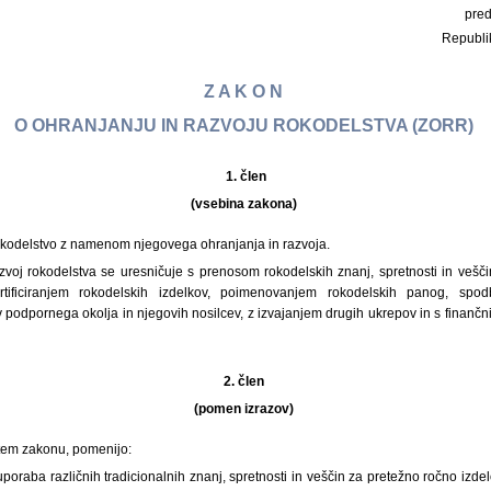
pre
Republi
Z A K O N
O OHRANJANJU IN RAZVOJU ROKODELSTVA (ZORR)
1.
člen
(vsebina zakona)
rokodelstvo z namenom njegovega ohranjanja in razvoja.
azvoj rokodelstva se uresničuje s prenosom rokodelskih znanj, spretnosti in vešč
ertificiranjem rokodelskih izdelkov, poimenovanjem rokodelskih panog, spod
podpornega okolja in njegovih nosilcev, z izvajanjem drugih ukrepov in s finanč
2. člen
(pomen izrazov)
v tem zakonu, pomenijo:
uporaba različnih tradicionalnih znanj, spretnosti in veščin za pretežno ročno izdel