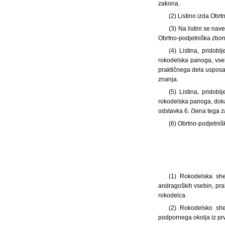
zakona.
(2) Listino izda Obr
(3) Na listini se nav
Obrtno-podjetniška zborni
(4) Listina, pridob
rokodelska panoga, vseb
praktičnega dela usposab
znanja.
(5) Listina, pridob
rokodelska panoga, dokaz
odstavka 6. člena tega 
(6) Obrtno-podjetnišk
(1) Rokodelska she
andragoških vsebin, pra
rokodelca.
(2) Rokodelsko she
podpornega okolja iz pr