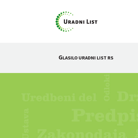
G
LASILO URADNI LIST RS