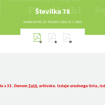
Številka 78
Uradni list RS, št. 78/2023 z dne 19. 7. 2023
du s 33. členom
ZoUL
arhivska. Izdaje uradnega lista, iz