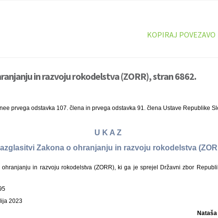
KOPIRAJ POVEZAVO
ranjanju in razvoju rokodelstva (ZORR), stran 6862.
inee prvega odstavka 107. člena in prvega odstavka 91. člena Ustave Republike Sl
U K A Z
razglasitvi Zakona o ohranjanju in razvoju rokodelstva (ZO
hranjanju in razvoju rokodelstva (ZORR), ki ga je sprejel Državni zbor Republi
95
lija 2023
Nataša