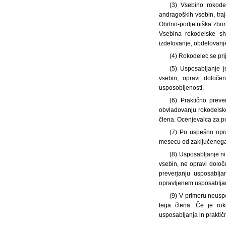
(3) Vsebino rokode
andragoških vsebin, tra
Obrtno-podjetniška zborn
Vsebina rokodelske she
izdelovanje, obdelovanj
(4) Rokodelec se pri
(5) Usposabljanje j
vsebin, opravi določen
usposobljenosti.
(6) Praktično prev
obvladovanju rokodelsk
člena. Ocenjevalca za p
(7) Po uspešno opra
mesecu od zaključenega 
(8) Usposabljanje n
vsebin, ne opravi določ
preverjanju usposablja
opravljenem usposablja
(9) V primeru neusp
tega člena. Če je ro
usposabljanja in prakti