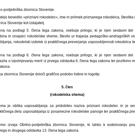
tno-podjetniška zbornica Slovenije.
edejo besedilo »priznani rokodelec«, ime in priimek priznanega rokodelca, številka i
ca Slovenije kot izdajatelj.
ljena na podlagi 5. člena tega zakona, vsebuje prilogo, ki je njen sestavni del
ina in izvajalci rokodelske sheme, število ur trajanja pedagoško-andragoških vseb
ljanja, rokodelski izdelek iz praktičnega preverjanja usposobljenosti rokodelca t
ljena na podlagi 6. člena tega zakona, vsebuje prilogo, ki je njen sestavni del
ila o izpolnjevanju meril iz prvega odstavka 6. člena tega zakona ter pozitivno 
zakona.
a zbornica Slovenije določi grafično podobo listine in logotip.
5. člen
(rokodelska shema)
ma je oblika usposabljanja za pridobitev naziva priznani rokodelec in je se
ktičnega dela usposabljanja iz posamezne rokodelske panoge ter praktičnega pre
mo izvaja Obrtno-podjetniška zbornica Slovenije, ki lahko k sodelovanju pov
vega in drugega odstavka 13. člena tega zakona.