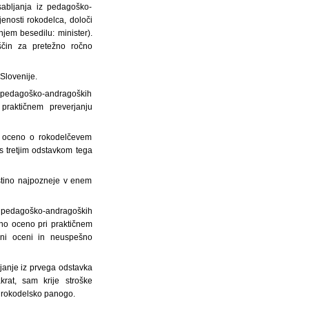
abljanja iz pedagoško-
enosti rokodelca, določi
njem besedilu: minister).
eščin za pretežno ročno
 Slovenije.
z pedagoško-andragoških
 praktičnem preverjanju
no oceno o rokodelčevem
 tretjim odstavkom tega
stino najpozneje v enem
iz pedagoško-andragoških
vno oceno pri praktičnem
ivni oceni in neuspešno
janje iz prvega odstavka
at, sam krije stroške
o rokodelsko panogo.