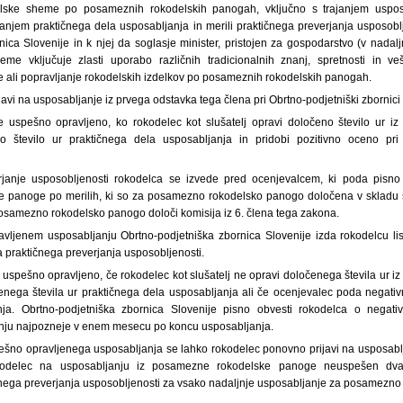
lske sheme po posameznih rokodelskih panogah, vključno s trajanjem uspos
janjem praktičnega dela usposabljanja in merili praktičnega preverjanja usposoblj
ica Slovenije in k njej da soglasje minister, pristojen za gospodarstvo (v nadalj
me vključuje zlasti uporabo različnih tradicionalnih znanj, spretnosti in v
e ali popravljanje rokodelskih izdelkov po posameznih rokodelskih panogah.
javi na usposabljanje iz prvega odstavka tega člena pri Obrtno-podjetniški zbornici
e uspešno opravljeno, ko rokodelec kot slušatelj opravi določeno število ur i
o število ur praktičnega dela usposabljanja in pridobi pozitivno oceno pri
erjanje usposobljenosti rokodelca se izvede pred ocenjevalcem, ki poda pis
e panoge po merilih, ki so za posamezno rokodelsko panogo določena v skladu s
osamezno rokodelsko panogo določi komisija iz 6. člena tega zakona.
vljenem usposabljanju Obrtno-podjetniška zbornica Slovenije izda rokodelcu li
praktičnega preverjanja usposobljenosti.
i uspešno opravljeno, če rokodelec kot slušatelj ne opravi določenega števila ur 
enega števila ur praktičnega dela usposabljanja ali če ocenjevalec poda negati
nja. Obrtno-podjetniška zbornica Slovenije pisno obvesti rokodelca o negat
nju najpozneje v enem mesecu po koncu usposabljanja.
ešno opravljenega usposabljanja se lahko rokodelec ponovno prijavi na usposabl
kodelec na usposabljanju iz posamezne rokodelske panoge neuspešen dvakr
čnega preverjanja usposobljenosti za vsako nadaljnje usposabljanje za posamezn