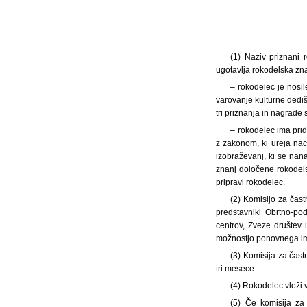
(1) Naziv priznani 
ugotavlja rokodelska zna
– rokodelec je nosil
varovanje kulturne dedišč
tri priznanja in nagrade 
– rokodelec ima prid
z zakonom, ki ureja naci
izobraževanj, ki se nan
znanj določene rokodel
pripravi rokodelec.
(2) Komisijo za čast
predstavniki Obrtno-pod
centrov, Zveze društev
možnostjo ponovnega ime
(3) Komisija za čast
tri mesece.
(4) Rokodelec vloži v
(5) Če komisija za