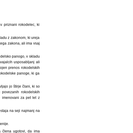
v priznani rokodelec, ki
kladu z zakonom, ki ureja
 tega zakona, ali ima vsaj
kodelsko panogo, v skladu
vajalcih usposabljanj ali
tojen prenos rokodelskih
okodelske panoge, ki ga
jo jo štirje člani, ki so
eč povezanih rokodelskih
 imenovani za pet let z
estaja na seji najmanj na
enije.
a člena ugotovi, da ima