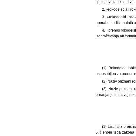
njimi povezane storitve,
2. »rokodelec ali rok
3. »rokodelski izde
uporabo tradicionalnih a
4. »prenos rokodelsk
izobraževanja ali forma
(1) Rokodelec lahko
usposobljen za prenos ro
(2) Naziv priznani ro
(3) Naziv priznani 
ohranjanje in razvoj rok
(1) Listina iz prejš
5. členom tega zakona a