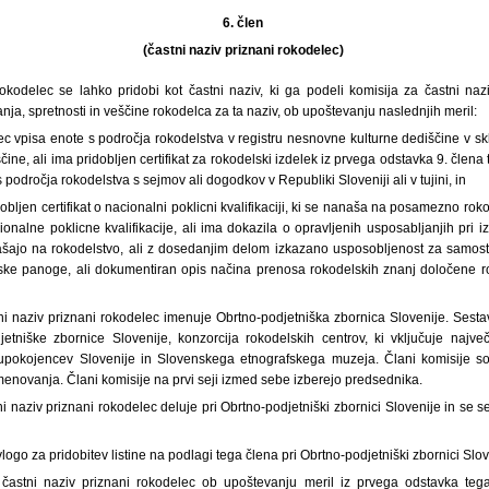
6. člen
(častni naziv priznani rokodelec)
rokodelec se lahko pridobi kot častni naziv, ki ga podeli komisija za častni nazi
nja, spretnosti in veščine rokodelca za ta naziv, ob upoštevanju naslednjih meril:
ec vpisa enote s področja rokodelstva v registru nesnovne kulturne dediščine v s
ine, ali ima pridobljen certifikat za rokodelski izdelek iz prvega odstavka 9. člena
s področja rokodelstva s sejmov ali dogodkov v Republiki Sloveniji ali v tujini, in
obljen certifikat o nacionalni poklicni kvalifikaciji, ki se nanaša na posamezno ro
onalne poklicne kvalifikacije, ali ima dokazila o opravljenih usposabljanjih pri iz
ašajo na rokodelstvo, ali z dosedanjim delom izkazano usposobljenost za samos
ske panoge, ali dokumentiran opis načina prenosa rokodelskih znanj določene r
ni naziv priznani rokodelec imenuje Obrtno-podjetniška zbornica Slovenije. Sestavlja
jetniške zbornice Slovenije, konzorcija rokodelskih centrov, ki vključuje najv
 upokojencev Slovenije in Slovenskega etnografskega muzeja. Člani komisije so
novanja. Člani komisije na prvi seji izmed sebe izberejo predsednika.
ni naziv priznani rokodelec deluje pri Obrtno-podjetniški zbornici Slovenije in se s
logo za pridobitev listine na podlagi tega člena pri Obrtno-podjetniški zbornici Slov
 častni naziv priznani rokodelec ob upoštevanju meril iz prvega odstavka teg