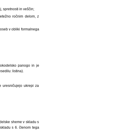
, spretnosti in veščin;
pretežno ročnim delom, z
 oseb v obliki formalnega
 rokodelsko panogo in je
dilu: listina).
e uresničujejo ukrepi za
kodelske sheme v skladu s
 skladu s 6. členom tega