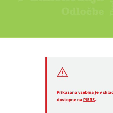
Prikazana vsebina je v skla
dostopne na
PISRS
.