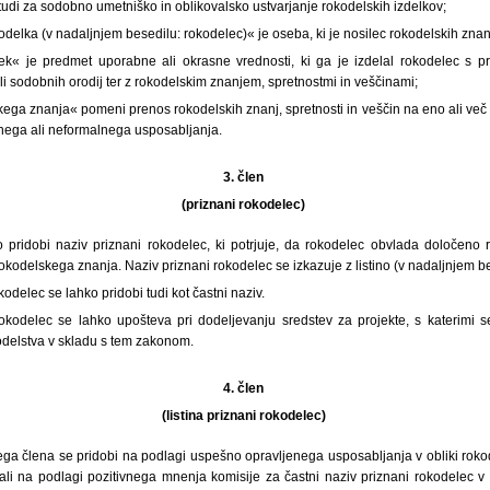
 tudi za sodobno umetniško in oblikovalsko ustvarjanje rokodelskih izdelkov;
odelka (v nadaljnjem besedilu: rokodelec)« je oseba, ki je nosilec rokodelskih znanj
lek« je predmet uporabne ali okrasne vrednosti, ki ga je izdelal rokodelec s 
li sodobnih orodij ter z rokodelskim znanjem, spretnostmi in veščinami;
ega znanja« pomeni prenos rokodelskih znanj, spretnosti in veščin na eno ali več
lnega ali neformalnega usposabljanja.
3. člen
(priznani rokodelec)
 pridobi naziv priznani rokodelec, ki potrjuje, da rokodelec obvlada določeno
kodelskega znanja. Naziv priznani rokodelec se izkazuje z listino (v nadaljnjem bese
kodelec se lahko pridobi tudi kot častni naziv.
rokodelec se lahko upošteva pri dodeljevanju sredstev za projekte, s katerimi s
odelstva v skladu s tem zakonom.
4. člen
(listina priznani rokodelec)
njega člena se pridobi na podlagi uspešno opravljenega usposabljanja v obliki ro
li na podlagi pozitivnega mnenja komisije za častni naziv priznani rokodelec v