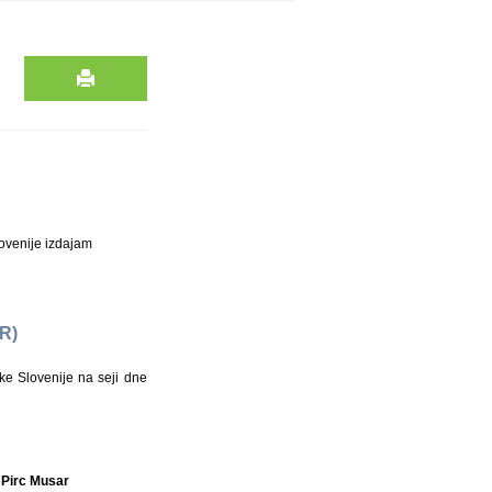
ovenije izdajam
RR)
ke Slovenije na seji dne
 Pirc Musar