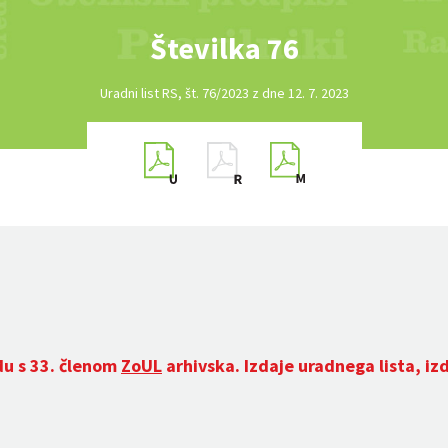
Številka 76
Uradni list RS, št. 76/2023 z dne 12. 7. 2023
du s 33. členom
ZoUL
arhivska. Izdaje uradnega lista, iz