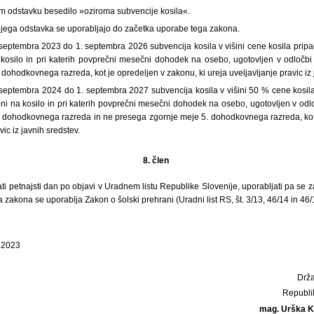
em odstavku besedilo »oziroma subvencije kosila«.
šnjega odstavka se uporabljajo do začetka uporabe tega zakona.
 septembra 2023 do 1. septembra 2026 subvencija kosila v višini cene kosila prip
na kosilo in pri katerih povprečni mesečni dohodek na osebo, ugotovljen v odločb
dohodkovnega razreda, kot je opredeljen v zakonu, ki ureja uveljavljanje pravic iz 
 septembra 2024 do 1. septembra 2027 subvencija kosila v višini 50 % cene kosil
jeni na kosilo in pri katerih povprečni mesečni dohodek na osebo, ugotovljen v od
 dohodkovnega razreda in ne presega zgornje meje 5. dohodkovnega razreda, kot
vic iz javnih sredstev.
8. člen
ti petnajsti dan po objavi v Uradnem listu Republike Slovenije, uporabljati pa se
zakona se uporablja Zakon o šolski prehrani (Uradni list RS, št. 3/13, 46/14 in 46
a 2023
Drža
Republi
mag. Urška K