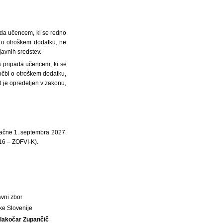
ada učencem, ki se redno
i o otroškem dodatku, ne
javnih sredstev.
a pripada učencem, ki se
ločbi o otroškem dodatku,
 je opredeljen v zakonu,
 začne 1. septembra 2027.
/16 – ZOFVI-K).
vni zbor
ke Slovenije
lakočar Zupančič