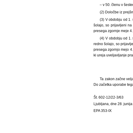
– v 50. členu v šest
(2) Določbe iz prej
(3) V obdobju od 1.
šolajo, so prijavljeni 
presega zgornje meje 4. 
(4) V obdobju od 1.
redno šolajo, so prijavl
presega zgornjo mejo 4.
ki ureja uveljavljanje pra
Ta zakon začne velja
Do začetka uporabe tega 
Št. 602-12/22-3/63
Ljubljana, dne 28. junij
EPA 353-IX