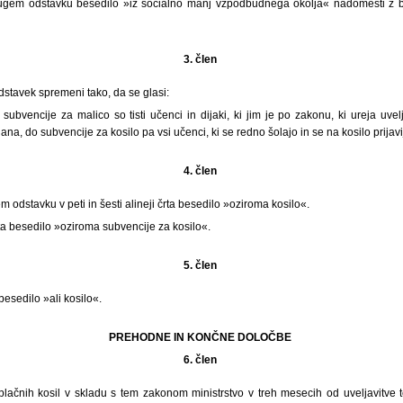
rugem odstavku besedilo »iz socialno manj vzpodbudnega okolja« nadomesti z b
3. člen
odstavek spremeni tako, da se glasi:
subvencije za malico so tisti učenci in dijaki, ki jim je po zakonu, ki ureja uvelj
nana, do subvencije za kosilo pa vsi učenci, ki se redno šolajo in se na kosilo prijavi
4. člen
m odstavku v peti in šesti alineji črta besedilo »oziroma kosilo«.
rta besedilo »oziroma subvencije za kosilo«.
5. člen
besedilo »ali kosilo«.
PREHODNE IN KONČNE DOLOČBE
6. člen
lačnih kosil v skladu s tem zakonom ministrstvo v treh mesecih od uveljavitve 