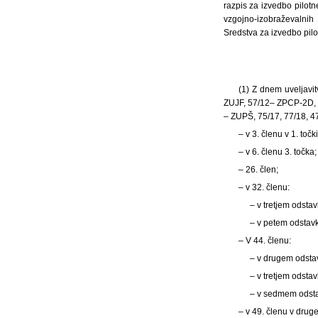
razpis za izvedbo pilot
vzgojno-izobraževalnih
Sredstva za izvedbo pilo
(1) Z dnem uveljavit
ZUJF, 57/12– ZPCP-2D, 14
– ZUPŠ, 75/17, 77/18, 4
– v 3. členu v 1. toč
– v 6. členu 3. točka;
– 26. člen;
– v 32. členu:
– v tretjem odstav
– v petem odstavk
– V 44. členu:
– v drugem odsta
– v tretjem odsta
– v sedmem odsta
– v 49. členu v drug