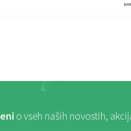
pre
eni
o vseh naših novostih, akci