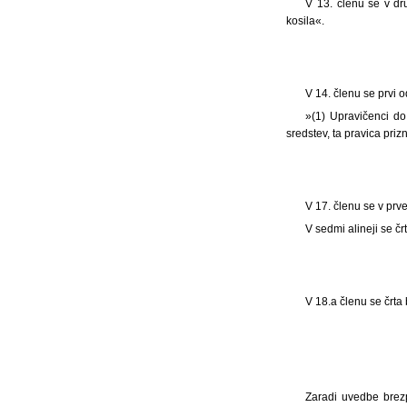
V 13. členu se v d
kosila«.
V 14. členu se prvi 
»(1) Upravičenci do 
sredstev, ta pravica priz
V 17. členu se v prve
V sedmi alineji se č
V 18.a členu se črta 
Zaradi uvedbe brezp