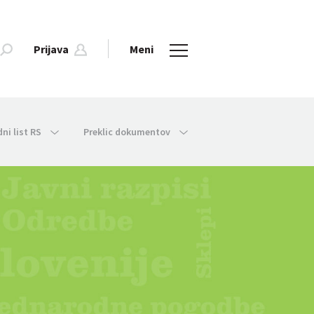
Prijava
Meni
dni list RS
Preklic dokumentov