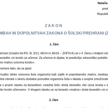
Nataša
pre
Republi
Z A K O N
BAH IN DOPOLNITVAH ZAKONA O ŠOLSKI PREHRANI (Z
1.
člen
ehrani (Uradni list RS. št. 3/13, 46/14 in 46/16 – ZOFVI-K) se v 4. členu v tretjem 
edilo »in kosilo za učence. Za učence in dijake, ki predložijo zdravniško potrdil
etno malico oziroma kosilo«.
premeni tako, da se glasi:
nudbo lahko osnovna šola organizira tudi zajtrk in popoldansko malico, srednja š
tne obroke v okviru dodatne ponudbe organizira šola v skladu s svojimi zmožnostm
 v prvem stavku za besedilom »srednji šoli« doda besedilo »ter cena kosila v 
ter kosilo učencem«. V drugem stavku se za besedo »malice« doda besedilo »in c
2. člen