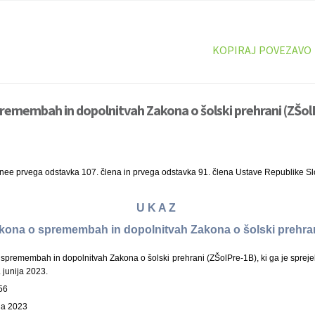
KOPIRAJ POVEZAVO
remembah in dopolnitvah Zakona o šolski prehrani (ZŠol
inee prvega odstavka 107. člena in prvega odstavka 91. člena Ustave Republike Sl
U K A Z
Zakona o spremembah in dopolnitvah Zakona o šolski prehra
premembah in dopolnitvah Zakona o šolski prehrani (ZŠolPre-1B), ki ga je spreje
 junija 2023.
56
ija 2023