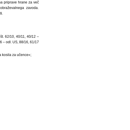
na priprave hrane za več
izobraževalnega zavoda.
i.
št. 62/10, 40/11, 40/12 –
6 – odl. US, 88/16, 61/17
ja kosila za učence«;