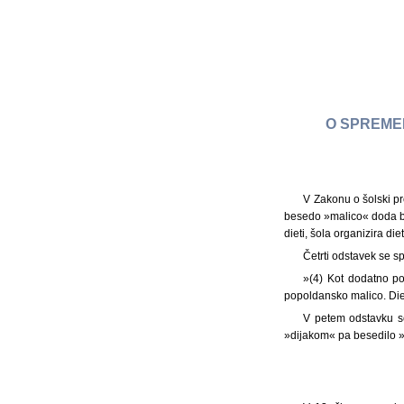
O SPREMEM
V Zakonu o šolski pr
besedo »malico« doda bes
dieti, šola organizira di
Četrti odstavek se s
»(4) Kot dodatno po
popoldansko malico. Die
V petem odstavku se
»dijakom« pa besedilo »