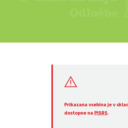
Prikazana vsebina je v skla
dostopne na
PISRS
.