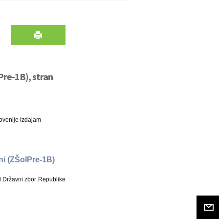
Pre-1B), stran
ovenije izdajam
ni (ZŠolPre-1B)
l Državni zbor Republike