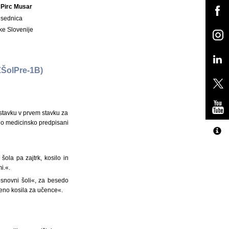
 Pirc Musar
dsednica
ke Slovenije
ŠolPre-1B)
odstavku v prvem stavku za
o o medicinsko predpisani
ola pa zajtrk, kosilo in
i.«.
osnovni šoli«, za besedo
eno kosila za učence«.