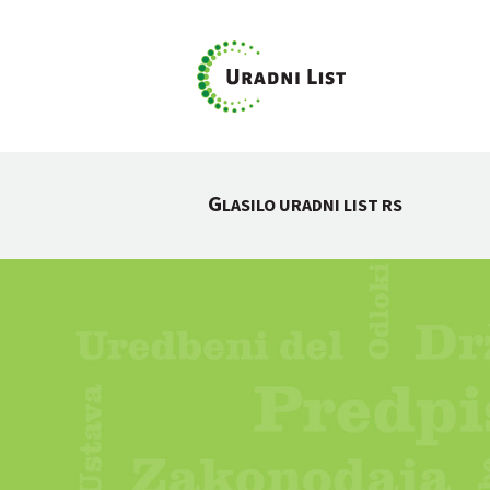
G
LASILO URADNI LIST RS