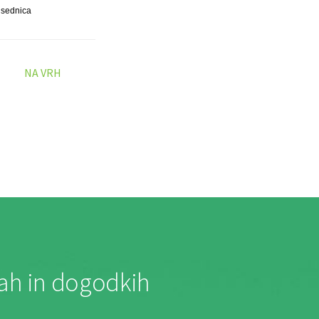
dsednica
NA VRH
jah in dogodkih