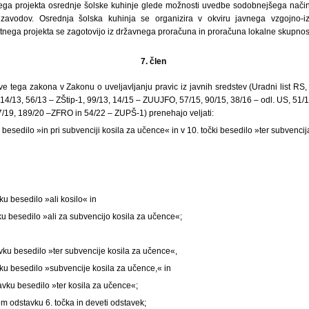
nega projekta osrednje šolske kuhinje glede možnosti uvedbe sodobnejšega nači
 zavodov. Osrednja šolska kuhinja se organizira v okviru javnega vzgojno-
tnega projekta se zagotovijo iz državnega proračuna in proračuna lokalne skupnost
7. člen
ve tega zakona v Zakonu o uveljavljanju pravic iz javnih sredstev (Uradni list RS, 
/13, 56/13 – ZŠtip-1, 99/13, 14/15 – ZUUJFO, 57/15, 90/15, 38/16 – odl. US, 51/1
7/19, 189/20 –ZFRO in 54/22 – ZUPŠ-1) prenehajo veljati:
ki besedilo »in pri subvenciji kosila za učence« in v 10. točki besedilo »ter subvenci
ku besedilo »ali kosilo« in
u besedilo »ali za subvencijo kosila za učence«;
vku besedilo »ter subvencije kosila za učence«,
vku besedilo »subvencije kosila za učence,« in
vku besedilo »ter kosila za učence«;
em odstavku 6. točka in deveti odstavek;