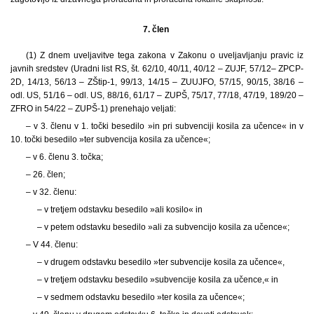
7. člen
(1) Z dnem uveljavitve tega zakona v Zakonu o uveljavljanju pravic iz
javnih sredstev (Uradni list RS, št. 62/10, 40/11, 40/12 – ZUJF, 57/12– ZPCP-
2D, 14/13, 56/13 – ZŠtip-1, 99/13, 14/15 – ZUUJFO, 57/15, 90/15, 38/16 –
odl. US, 51/16 – odl. US, 88/16, 61/17 – ZUPŠ, 75/17, 77/18, 47/19, 189/20 –
ZFRO in 54/22 – ZUPŠ-1) prenehajo veljati:
– v 3. členu v 1. točki besedilo »in pri subvenciji kosila za učence« in v
10. točki besedilo »ter subvencija kosila za učence«;
– v 6. členu 3. točka;
– 26. člen;
– v 32. členu:
– v tretjem odstavku besedilo »ali kosilo« in
– v petem odstavku besedilo »ali za subvencijo kosila za učence«;
– V 44. členu:
– v drugem odstavku besedilo »ter subvencije kosila za učence«,
– v tretjem odstavku besedilo »subvencije kosila za učence,« in
– v sedmem odstavku besedilo »ter kosila za učence«;