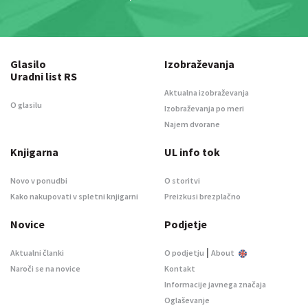
Glasilo
Izobraževanja
Uradni list RS
Aktualna izobraževanja
O glasilu
Izobraževanja po meri
Najem dvorane
Knjigarna
UL info tok
Novo v ponudbi
O storitvi
Kako nakupovati v spletni knjigarni
Preizkusi brezplačno
Novice
Podjetje
|
Aktualni članki
O podjetju
About
Naroči se na novice
Kontakt
Informacije javnega značaja
Oglaševanje