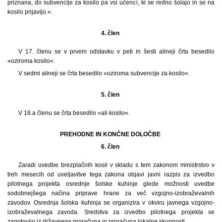
priznana, do subvencije za kosilo pa vsi učenci, ki se redno šolajo in se na
kosilo prijavijo.«.
4. člen
V 17. členu se v prvem odstavku v peti in šesti alineji črta besedilo
»oziroma kosilo«.
V sedmi alineji se črta besedilo »oziroma subvencije za kosilo«.
5. člen
V 18.a členu se črta besedilo »ali kosilo«.
PREHODNE IN KONČNE DOLOČBE
6. člen
Zaradi uvedbe brezplačnih kosil v skladu s tem zakonom ministrstvo v
treh mesecih od uveljavitve tega zakona objavi javni razpis za izvedbo
pilotnega projekta osrednje šolske kuhinje glede možnosti uvedbe
sodobnejšega načina priprave hrane za več vzgojno-izobraževalnih
zavodov. Osrednja šolska kuhinja se organizira v okviru javnega vzgojno-
izobraževalnega zavoda. Sredstva za izvedbo pilotnega projekta se
zagotovijo iz državnega proračuna in proračuna lokalne skupnosti.