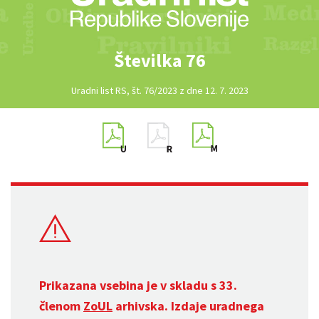
Številka 76
Uradni list RS, št. 76/2023 z dne 12. 7. 2023
Prikazana vsebina je v skladu s 33.
členom
ZoUL
arhivska. Izdaje uradnega