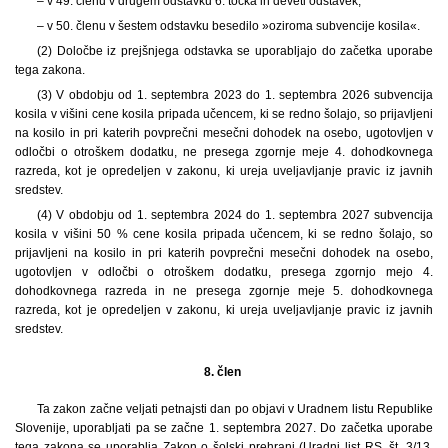
– v 49. členu v drugem odstavku 6. točka in deveti odstavek;
– v 50. členu v šestem odstavku besedilo »oziroma subvencije kosila«.
(2) Določbe iz prejšnjega odstavka se uporabljajo do začetka uporabe
tega zakona.
(3) V obdobju od 1. septembra 2023 do 1. septembra 2026 subvencija
kosila v višini cene kosila pripada učencem, ki se redno šolajo, so prijavljeni
na kosilo in pri katerih povprečni mesečni dohodek na osebo, ugotovljen v
odločbi o otroškem dodatku, ne presega zgornje meje 4. dohodkovnega
razreda, kot je opredeljen v zakonu, ki ureja uveljavljanje pravic iz javnih
sredstev.
(4) V obdobju od 1. septembra 2024 do 1. septembra 2027 subvencija
kosila v višini 50 % cene kosila pripada učencem, ki se redno šolajo, so
prijavljeni na kosilo in pri katerih povprečni mesečni dohodek na osebo,
ugotovljen v odločbi o otroškem dodatku, presega zgornjo mejo 4.
dohodkovnega razreda in ne presega zgornje meje 5. dohodkovnega
razreda, kot je opredeljen v zakonu, ki ureja uveljavljanje pravic iz javnih
sredstev.
8. člen
Ta zakon začne veljati petnajsti dan po objavi v Uradnem listu Republike
Slovenije, uporabljati pa se začne 1. septembra 2027. Do začetka uporabe
tega zakona se uporablja Zakon o šolski prehrani (Uradni list RS, št. 3/13,