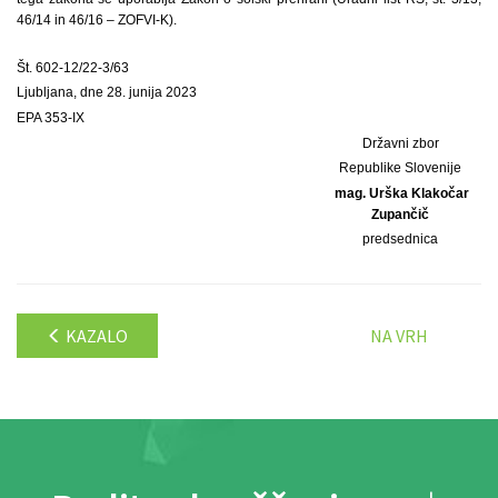
46/14 in 46/16 – ZOFVI-K).
Št. 602-12/22-3/63
Ljubljana, dne 28. junija 2023
EPA 353-IX
Državni zbor
Republike Slovenije
mag. Urška Klakočar
Zupančič
predsednica
KAZALO
NA VRH