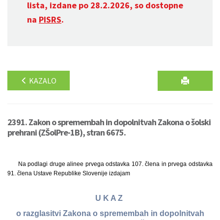
lista, izdane po 28.2.2026, so dostopne
na
PISRS
.
KAZALO
2391. Zakon o spremembah in dopolnitvah Zakona o šolski
prehrani (ZŠolPre-1B), stran 6675.
Na podlagi druge alinee prvega odstavka 107. člena in prvega odstavka
91. člena Ustave Republike Slovenije izdajam
U K A Z
o razglasitvi Zakona o spremembah in dopolnitvah