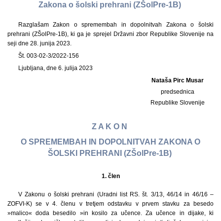
Zakona o šolski prehrani (ZŠolPre-1B)
Razglašam Zakon o spremembah in dopolnitvah Zakona o šolski
prehrani (ZŠolPre-1B), ki ga je sprejel Državni zbor Republike Slovenije na
seji dne 28. junija 2023.
Št. 003-02-3/2022-156
Ljubljana, dne 6. julija 2023
Nataša Pirc Musar
predsednica
Republike Slovenije
Z A K O N
O SPREMEMBAH IN DOPOLNITVAH ZAKONA O
ŠOLSKI PREHRANI (ZŠolPre-1B)
1.
člen
V Zakonu o šolski prehrani (Uradni list RS. št. 3/13, 46/14 in 46/16 –
ZOFVI-K) se v 4. členu v tretjem odstavku v prvem stavku za besedo
»malico« doda besedilo »in kosilo za učence. Za učence in dijake, ki