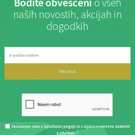
Bodite obveščeni
o vseh
naših novostih, akcijah in
dogodkih
PRIJAVA
Seznanjen sem s
Splošnimi pogoji
in z
Izjavo o varstvu osebnih
podatkov
. *