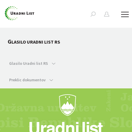
G
LASILO URADNI LIST RS
Glasilo Uradni list RS
Preklic dokumentov