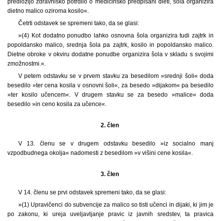
predložijo zdravniško potrdilo o medicinsko predpisani dieti, šola organizira
dietno malico oziroma kosilo«.
Četrti odstavek se spremeni tako, da se glasi:
»(4) Kot dodatno ponudbo lahko osnovna šola organizira tudi zajtrk in
popoldansko malico, srednja šola pa zajtrk, kosilo in popoldansko malico.
Dietne obroke v okviru dodatne ponudbe organizira šola v skladu s svojimi
zmožnostmi.«.
V petem odstavku se v prvem stavku za besedilom »srednji šoli« doda
besedilo »ter cena kosila v osnovni šoli«, za besedo »dijakom« pa besedilo
»ter kosilo učencem«. V drugem stavku se za besedo »malice« doda
besedilo »in ceno kosila za učence«.
2. člen
V 13. členu se v drugem odstavku besedilo »iz socialno manj
vzpodbudnega okolja« nadomesti z besedilom »v višini cene kosila«.
3. člen
V 14. členu se prvi odstavek spremeni tako, da se glasi:
»(1) Upravičenci do subvencije za malico so tisti učenci in dijaki, ki jim je
po zakonu, ki ureja uveljavljanje pravic iz javnih sredstev, ta pravica