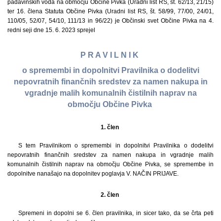
padavinskih voda na območju Občine Pivka (Uradni list RS, št. 62/13, 21/15)
ter 16. člena Statuta Občine Pivka (Uradni list RS, št. 58/99, 77/00, 24/01,
110/05, 52/07, 54/10, 111/13 in 96/22) je Občinski svet Občine Pivka na 4.
redni seji dne 15. 6. 2023 sprejel
P R A V I L N I K
o spremembi in dopolnitvi Pravilnika o dodelitvi
nepovratnih finančnih sredstev za namen nakupa in
vgradnje malih komunalnih čistilnih naprav na
območju Občine Pivka
1. člen
S tem Pravilnikom o spremembi in dopolnitvi Pravilnika o dodelitvi
nepovratnih finančnih sredstev za namen nakupa in vgradnje malih
komunalnih čistilnih naprav na območju Občine Pivka, se spremembe in
dopolnitve nanašajo na dopolnitev poglavja V. NAČIN PRIJAVE.
2. člen
Spremeni in dopolni se 6. člen pravilnika, in sicer tako, da se črta peti