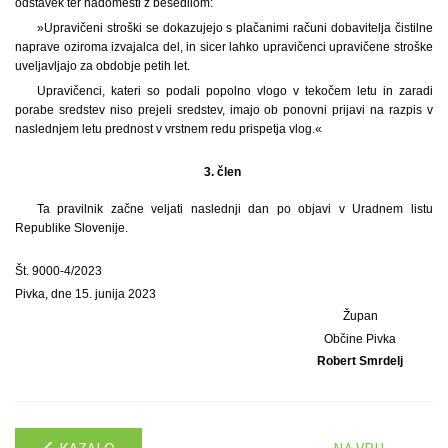
odstavek ter nadomesti z besedilom:
»Upravičeni stroški se dokazujejo s plačanimi računi dobavitelja čistilne
naprave oziroma izvajalca del, in sicer lahko upravičenci upravičene stroške
uveljavljajo za obdobje petih let.
Upravičenci, kateri so podali popolno vlogo v tekočem letu in zaradi
porabe sredstev niso prejeli sredstev, imajo ob ponovni prijavi na razpis v
naslednjem letu prednost v vrstnem redu prispetja vlog.«
3. člen
Ta pravilnik začne veljati naslednji dan po objavi v Uradnem listu
Republike Slovenije.
Št. 9000-4/2023
Pivka, dne 15. junija 2023
Župan
Občine Pivka
Robert Smrdelj
KAZALO
NA VRH