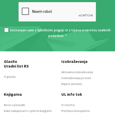
Seznanjen sem s
Splošnimi pogoji
in z
Izjavo o varstvu osebnih
podatkov
. *
Glasilo
Izobraževanja
Uradni list RS
Aktualna izobraževanja
O glasilu
Izobraževanja po meri
Najem dvorane
Knjigarna
UL info tok
Novo v ponudbi
O storitvi
Kako nakupovati v spletni knjigarni
Preizkusi brezplačno