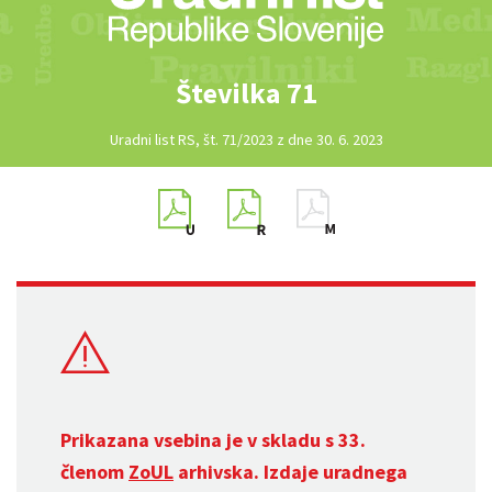
Številka 71
Uradni list RS, št. 71/2023 z dne 30. 6. 2023
Prikazana vsebina je v skladu s 33.
členom
ZoUL
arhivska. Izdaje uradnega