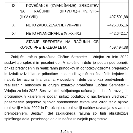
IX.
POVEČANJE (ZMANJŠANJE) SREDSTEV
NA RAČUNIH (III.+VI.+X.)=(I.+IV.+VII.)–
(II.+V.+VIII.)
–407.501,88
X.
NETO ZADOLŽEVANJE (VII.–VIII.)
–425.305,16
XI.
NETO FINANCIRANJE (VI.+X.-IX.)
–42.642,17
STANJE SREDSTEV NA RAČUNIH OB
KONCU PRETEKLEGA LETA
459.494,38
Zaključni račun proračuna Občine Šempeter - Vrtojba za leto 2022
sestavljajo splošni in posebni del. V splošnem delu je podan podrobnejši
prikaz predvidenih in realiziranih prihodkov in odhodkov oziroma prejemkov
in izdatkov iz bilance prihodkov in odhodkov, računa finančnih terjatev in
naložb ter računa financiranja, v posebnem delu pa prikaz predvidenih in
realiziranih odhodkov in drugih izdatkov proračuna Občine Šempeter -
Vrtojba za leto 2022. Sestavni del zaključnega računa je tudi načrt razvojnih
programov, v katerem je podan prikaz podatkov o načrtovanih vrednostih
posameznih projektov, njihovih spremembah tekom leta 2022 ter o njihovi
realizaciji v letu 2022 in Poročanje o realizaciji načrtov ravnanja s stvarnim
premoženjem. Sestavni del zaključnega računa so tudi obrazložitve
splošnega dela, posebnega dela in načrta razvojnih programov.
3. člen