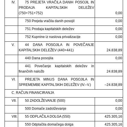
IV.
75 PREJETA VRAČILA DANIH POSOJIL IN
PRODAJA KAPITALSKIH DELEŽEV
(750+751+752)
0,00
750 Prejeta vračila danih posojil
0,00
751 Prodaja kapitalskih deležev
0,00
752 Kupnine iz naslova privatizacije
0,00
V.
44 DANA POSOJILA IN POVEČANJE
KAPITALSKIH DELEŽEV (440+441)
24.838,89
440 Dana posojila
0,00
441 Povečanje kapitalskih deležev in
finančnih naložb
24.838,89
VI.
PREJETA MINUS DANA POSOJILA IN
SPREMEMBE KAPITALSKIH DELEŽEV (IV.–V.)
–24.838,89
C. RAČUN FINANCIRANJA
VII.
50 ZADOLŽEVANJE (500)
0,00
500 Domače zadolževanje
0,00
VIII.
55 ODPLAČILA DOLGA (550)
425.305,16
550 Odplačila domačega dolga
425.305,16