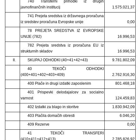
740 Transferni prihodki iz drugih
javnofinančnih institucij
1.575.021,37
741 Prejeta sredstva iz državnega proračuna
iz sredstev proračuna Evropske unije
0,00
78 PREJETA SREDSTVA IZ EVROPSKE
UNIJE (782)
16.996,53
782 Prejeta sredstva iz proračuna EU iz
strukturnih skladov
16.996,53
II.
SKUPAJ ODHODKI (40+41+42+43)
9.781.802,09
40 TEKOČI ODHODKI
(400+401+402+403+409)
2.762.916,30
400 Plače in drugi izdatki zaposlenim
801.468,18
401 Prispevki delodajalcev za socialno
varnost
124.459,83
402 Izdatki za blago in storitve
1.830.942,09
403 Plačila domačih obresti
6.046,20
409 Rezerve
0,00
41 TEKOČI TRANSFERI
(410+411+412+413)
2.785.826,92