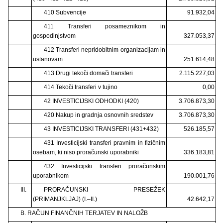
410 Subvencije
91.932,04
411 Transferi posameznikom in
gospodinjstvom
327.053,37
412 Transferi nepridobitnim organizacijam in
ustanovam
251.614,48
413 Drugi tekoči domači transferi
2.115.227,03
414 Tekoči transferi v tujino
0,00
42 INVESTICIJSKI ODHODKI (420)
3.706.873,30
420 Nakup in gradnja osnovnih sredstev
3.706.873,30
43 INVESTICIJSKI TRANSFERI (431+432)
526.185,57
431 Investicijski transferi pravnim in fizičnim
osebam, ki niso proračunski uporabniki
336.183,81
432 Investicijski transferi proračunskim
uporabnikom
190.001,76
III.
PRORAČUNSKI PRESEŽEK
(PRIMANJKLJAJ) (I.–II.)
42.642,17
B. RAČUN FINANČNIH TERJATEV IN NALOŽB