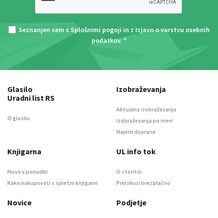
Seznanjen sem s
Splošnimi pogoji
in z
Izjavo o varstvu osebnih
podatkov
. *
Glasilo
Izobraževanja
Uradni list RS
Aktualna izobraževanja
O glasilu
Izobraževanja po meri
Najem dvorane
Knjigarna
UL info tok
Novo v ponudbi
O storitvi
Kako nakupovati v spletni knjigarni
Preizkusi brezplačno
Novice
Podjetje