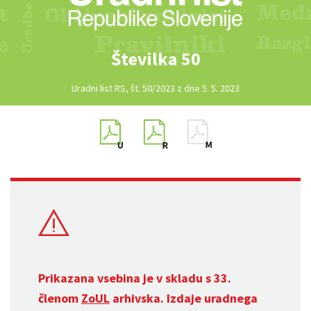
Številka 50
Uradni list RS, št. 50/2023 z dne 5. 5. 2023
Prikazana vsebina je v skladu s 33.
členom
ZoUL
arhivska. Izdaje uradnega