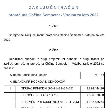
Z A K L J U Č N I R A Č U N
proračuna Občine Šempeter - Vrtojba za leto 2022
1. člen
Sprejme se zaključni račun proračuna Občine Šempeter - Vrtojba za leto
2022.
2. člen
Realizirani prihodki in drugi prejemki ter odhodki in drugi izdatki po
zaključnem računu proračuna Občine Šempeter - Vrtojba za leto 2022 so
znašali:
Skupina/Podskupina kontov
v EUR
A. BILANCA PRIHODKOV IN ODHODKOV
I.
SKUPAJ PRIHODKI (70+71+72+74+78)
9.824.444,26
TEKOČI PRIHODKI (70+71)
7.566.320,88
70 DAVČNI PRIHODKI (700+703+704+706)
4.932.485,54