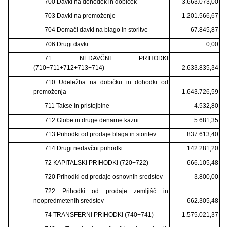
700 Davki na dohodek in dobiček
3.663.073,00
703 Davki na premoženje
1.201.566,67
704 Domači davki na blago in storitve
67.845,87
706 Drugi davki
0,00
71 NEDAVČNI PRIHODKI
(710+711+712+713+714)
2.633.835,34
710 Udeležba na dobičku in dohodki od
premoženja
1.643.726,59
711 Takse in pristojbine
4.532,80
712 Globe in druge denarne kazni
5.681,35
713 Prihodki od prodaje blaga in storitev
837.613,40
714 Drugi nedavčni prihodki
142.281,20
72 KAPITALSKI PRIHODKI (720+722)
666.105,48
720 Prihodki od prodaje osnovnih sredstev
3.800,00
722 Prihodki od prodaje zemljišč in
neopredmetenih sredstev
662.305,48
74 TRANSFERNI PRIHODKI (740+741)
1.575.021,37