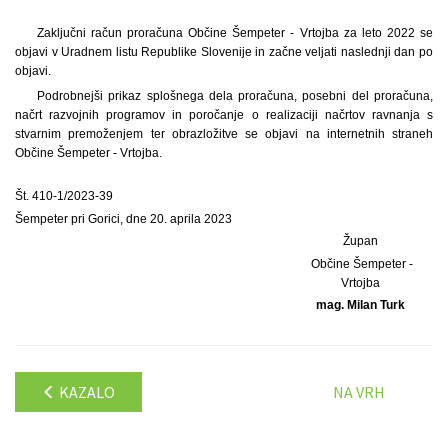
Zaključni račun proračuna Občine Šempeter - Vrtojba za leto 2022 se
objavi v Uradnem listu Republike Slovenije in začne veljati naslednji dan po
objavi.
Podrobnejši prikaz splošnega dela proračuna, posebni del proračuna,
načrt razvojnih programov in poročanje o realizaciji načrtov ravnanja s
stvarnim premoženjem ter obrazložitve se objavi na internetnih straneh
Občine Šempeter - Vrtojba.
Št. 410-1/2023-39
Šempeter pri Gorici, dne 20. aprila 2023
Župan
Občine Šempeter -
Vrtojba
mag. Milan Turk
KAZALO
NA VRH