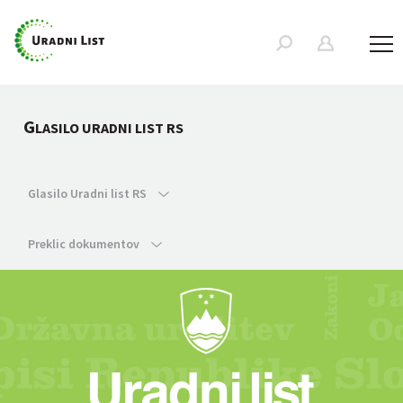
G
LASILO URADNI LIST RS
Glasilo Uradni list RS
Preklic dokumentov