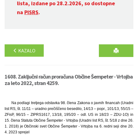
lista, izdane po 28.2.2026, so dostopne
na
PISRS
.
KAZALO
1608. Zaključni račun proračuna Občine Šempeter - Vrtojba
za leto 2022, stran 4259.
Na podlagi tretjega odstavka 98. člena Zakona o javnih financah (Uradni
list RS, št. 11/11 – uradno prečiščeno besedilo, 14/13 – popr., 101/13, 55/15 –
ZFisP, 96/15 – ZIPRS1617, 13/18, 195/20 – odl. US in 18/23 – ZDU-1O) in
15. člena Statuta Občine Šempeter - Vrtojba (Uradni list RS, št. 5/18 z dne 26.
1. 2018) je Občinski svet Občine Šempeter - Vrtojba na 6. redni seji dne 20.
4. 2023 sprejel