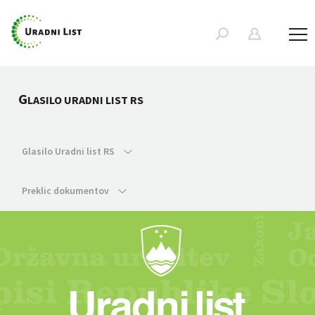
G
LASILO URADNI LIST RS
Glasilo Uradni list RS
Preklic dokumentov