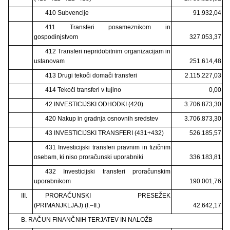
410 Subvencije
91.932,04
411 Transferi posameznikom in
gospodinjstvom
327.053,37
412 Transferi nepridobitnim organizacijam in
ustanovam
251.614,48
413 Drugi tekoči domači transferi
2.115.227,03
414 Tekoči transferi v tujino
0,00
42 INVESTICIJSKI ODHODKI (420)
3.706.873,30
420 Nakup in gradnja osnovnih sredstev
3.706.873,30
43 INVESTICIJSKI TRANSFERI (431+432)
526.185,57
431 Investicijski transferi pravnim in fizičnim
osebam, ki niso proračunski uporabniki
336.183,81
432 Investicijski transferi proračunskim
uporabnikom
190.001,76
III.
PRORAČUNSKI PRESEŽEK
(PRIMANJKLJAJ) (I.–II.)
42.642,17
B. RAČUN FINANČNIH TERJATEV IN NALOŽB