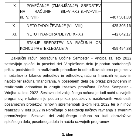
IX.
POVEČANJE (ZMANJŠANJE) SREDSTEV
NA RAČUNIH (III.+VI.+X.)=(I.+IV.+VII.)–
(II.+V.+VIII.)
–407.501,88
X.
NETO ZADOLŽEVANJE (VII.–VIII.)
–425.305,16
XI.
NETO FINANCIRANJE (VI.+X.-IX.)
–42.642,17
STANJE SREDSTEV NA RAČUNIH OB
KONCU PRETEKLEGA LETA
459.494,38
Zaključni račun proračuna Občine Šempeter - Vrtojba za leto 2022
sestavljajo splošni in posebni del. V splošnem delu je podan podrobnejši
prikaz predvidenih in realiziranih prihodkov in odhodkov oziroma prejemkov
in izdatkov iz bilance prihodkov in odhodkov, računa finančnih terjatev in
naložb ter računa financiranja, v posebnem delu pa prikaz predvidenih in
realiziranih odhodkov in drugih izdatkov proračuna Občine Šempeter -
Vrtojba za leto 2022. Sestavni del zaključnega računa je tudi načrt razvojnih
programov, v katerem je podan prikaz podatkov o načrtovanih vrednostih
posameznih projektov, njihovih spremembah tekom leta 2022 ter o njihovi
realizaciji v letu 2022 in Poročanje o realizaciji načrtov ravnanja s stvarnim
premoženjem. Sestavni del zaključnega računa so tudi obrazložitve
splošnega dela, posebnega dela in načrta razvojnih programov.
3. člen