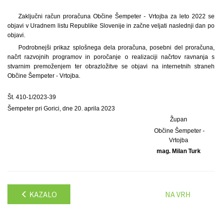
Zaključni račun proračuna Občine Šempeter - Vrtojba za leto 2022 se
objavi v Uradnem listu Republike Slovenije in začne veljati naslednji dan po
objavi.
Podrobnejši prikaz splošnega dela proračuna, posebni del proračuna,
načrt razvojnih programov in poročanje o realizaciji načrtov ravnanja s
stvarnim premoženjem ter obrazložitve se objavi na internetnih straneh
Občine Šempeter - Vrtojba.
Št. 410-1/2023-39
Šempeter pri Gorici, dne 20. aprila 2023
Župan
Občine Šempeter -
Vrtojba
mag. Milan Turk
KAZALO
NA VRH