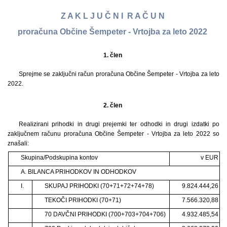
Z A K L J U Č N I R A Č U N
proračuna Občine Šempeter - Vrtojba za leto 2022
1. člen
Sprejme se zaključni račun proračuna Občine Šempeter - Vrtojba za leto
2022.
2. člen
Realizirani prihodki in drugi prejemki ter odhodki in drugi izdatki po
zaključnem računu proračuna Občine Šempeter - Vrtojba za leto 2022 so
znašali:
Skupina/Podskupina kontov
v EUR
A. BILANCA PRIHODKOV IN ODHODKOV
I.
SKUPAJ PRIHODKI (70+71+72+74+78)
9.824.444,26
TEKOČI PRIHODKI (70+71)
7.566.320,88
70 DAVČNI PRIHODKI (700+703+704+706)
4.932.485,54