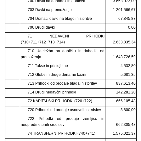
700 Davki na dohodek in dobiček
3.663.073,00
703 Davki na premoženje
1.201.566,67
704 Domači davki na blago in storitve
67.845,87
706 Drugi davki
0,00
71 NEDAVČNI PRIHODKI
(710+711+712+713+714)
2.633.835,34
710 Udeležba na dobičku in dohodki od
premoženja
1.643.726,59
711 Takse in pristojbine
4.532,80
712 Globe in druge denarne kazni
5.681,35
713 Prihodki od prodaje blaga in storitev
837.613,40
714 Drugi nedavčni prihodki
142.281,20
72 KAPITALSKI PRIHODKI (720+722)
666.105,48
720 Prihodki od prodaje osnovnih sredstev
3.800,00
722 Prihodki od prodaje zemljišč in
neopredmetenih sredstev
662.305,48
74 TRANSFERNI PRIHODKI (740+741)
1.575.021,37