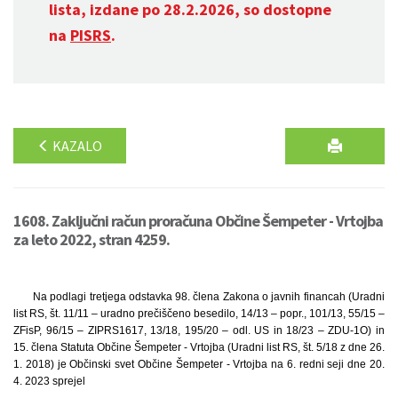
lista, izdane po 28.2.2026, so dostopne
na
PISRS
.
KAZALO
1608. Zaključni račun proračuna Občine Šempeter - Vrtojba
za leto 2022, stran 4259.
Na podlagi tretjega odstavka 98. člena Zakona o javnih financah (Uradni
list RS, št. 11/11 – uradno prečiščeno besedilo, 14/13 – popr., 101/13, 55/15 –
ZFisP, 96/15 – ZIPRS1617, 13/18, 195/20 – odl. US in 18/23 – ZDU-1O) in
15. člena Statuta Občine Šempeter - Vrtojba (Uradni list RS, št. 5/18 z dne 26.
1. 2018) je Občinski svet Občine Šempeter - Vrtojba na 6. redni seji dne 20.
4. 2023 sprejel