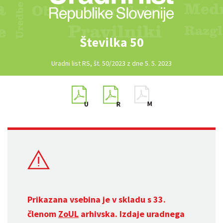
Številka 50
Uradni list RS, št. 50/2023 z dne 5. 5. 2023
Prikazana vsebina je v skladu s 33.
členom
ZoUL
arhivska. Izdaje uradnega