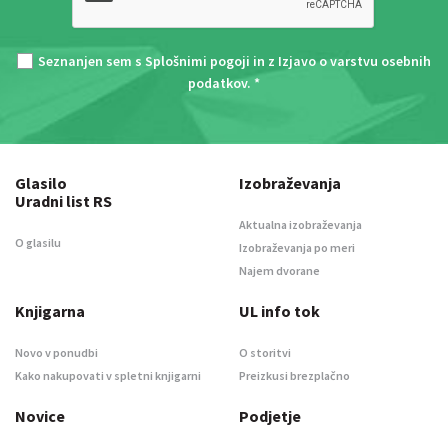
Seznanjen sem s
Splošnimi pogoji
in z
Izjavo o varstvu osebnih
podatkov
. *
Glasilo
Izobraževanja
Uradni list RS
Aktualna izobraževanja
O glasilu
Izobraževanja po meri
Najem dvorane
Knjigarna
UL info tok
Novo v ponudbi
O storitvi
Kako nakupovati v spletni knjigarni
Preizkusi brezplačno
Novice
Podjetje