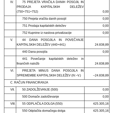
IV.
75 PREJETA VRAČILA DANIH POSOJIL IN
PRODAJA KAPITALSKIH DELEŽEV
(750+751+752)
0,00
750 Prejeta vračila danih posojil
0,00
751 Prodaja kapitalskih deležev
0,00
752 Kupnine iz naslova privatizacije
0,00
V.
44 DANA POSOJILA IN POVEČANJE
KAPITALSKIH DELEŽEV (440+441)
24.838,89
440 Dana posojila
0,00
441 Povečanje kapitalskih deležev in
finančnih naložb
24.838,89
VI.
PREJETA MINUS DANA POSOJILA IN
SPREMEMBE KAPITALSKIH DELEŽEV (IV.–V.)
–24.838,89
C. RAČUN FINANCIRANJA
VII.
50 ZADOLŽEVANJE (500)
0,00
500 Domače zadolževanje
0,00
VIII.
55 ODPLAČILA DOLGA (550)
425.305,16
550 Odplačila domačega dolga
425.305,16