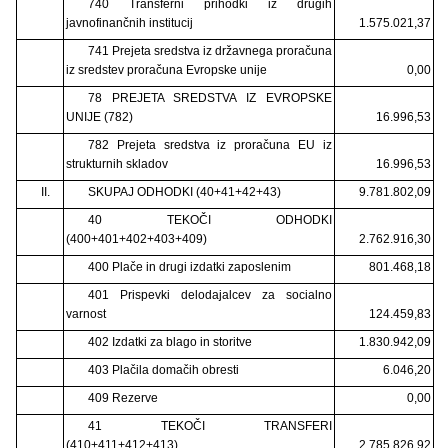
740 Transferni prihodki iz drugih
javnofinančnih institucij
1.575.021,37
741 Prejeta sredstva iz državnega proračuna
iz sredstev proračuna Evropske unije
0,00
78 PREJETA SREDSTVA IZ EVROPSKE
UNIJE (782)
16.996,53
782 Prejeta sredstva iz proračuna EU iz
strukturnih skladov
16.996,53
II.
SKUPAJ ODHODKI (40+41+42+43)
9.781.802,09
40 TEKOČI ODHODKI
(400+401+402+403+409)
2.762.916,30
400 Plače in drugi izdatki zaposlenim
801.468,18
401 Prispevki delodajalcev za socialno
varnost
124.459,83
402 Izdatki za blago in storitve
1.830.942,09
403 Plačila domačih obresti
6.046,20
409 Rezerve
0,00
41 TEKOČI TRANSFERI
(410+411+412+413)
2.785.826,92