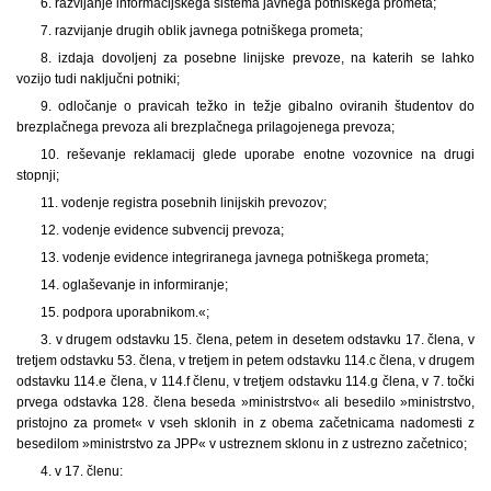
6. razvijanje informacijskega sistema javnega potniškega prometa;
7. razvijanje drugih oblik javnega potniškega prometa;
8. izdaja dovoljenj za posebne linijske prevoze, na katerih se lahko
vozijo tudi naključni potniki;
9. odločanje o pravicah težko in težje gibalno oviranih študentov do
brezplačnega prevoza ali brezplačnega prilagojenega prevoza;
10. reševanje reklamacij glede uporabe enotne vozovnice na drugi
stopnji;
11. vodenje registra posebnih linijskih prevozov;
12. vodenje evidence subvencij prevoza;
13. vodenje evidence integriranega javnega potniškega prometa;
14. oglaševanje in informiranje;
15. podpora uporabnikom.«;
3. v drugem odstavku 15. člena, petem in desetem odstavku 17. člena, v
tretjem odstavku 53. člena, v tretjem in petem odstavku 114.c člena, v drugem
odstavku 114.e člena, v 114.f členu, v tretjem odstavku 114.g člena, v 7. točki
prvega odstavka 128. člena beseda »ministrstvo« ali besedilo »ministrstvo,
pristojno za promet« v vseh sklonih in z obema začetnicama nadomesti z
besedilom »ministrstvo za JPP« v ustreznem sklonu in z ustrezno začetnico;
4. v 17. členu: