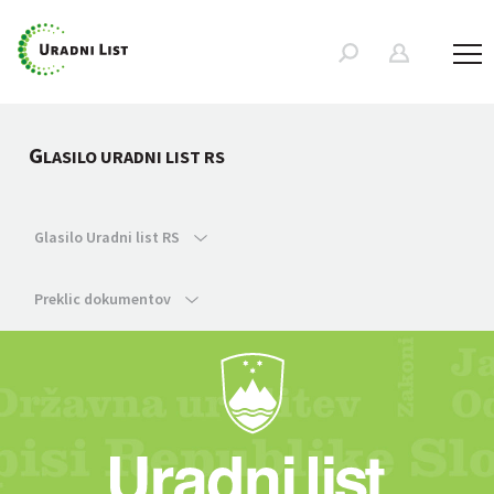
G
LASILO URADNI LIST RS
Glasilo Uradni list RS
Preklic dokumentov