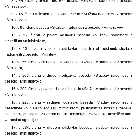
8. v 44. členu v prvem odstavku beseda »Služba« nadomesti z besedo
»Ministrstvo«;
9. v 45. členu v šestem odstavku beseda »Služba« nadomesti z besedo
»Ministrstvo«;
10. v 95. členu beseda »Služba« nadomesti z besedo »Ministrstvo«;
11. v 97. členu v prvem odstavku beseda »službe« nadomesti z
besedilom »ministrstva«;
12. v 131. členu v tretjem odstavku besedilo »Predstojnik službe«
nadomesti z besedo »Minister«;
13. v 155. členu v četrtem odstavku beseda »Vlada« nadomesti z besedo
»Minister«;
14. v 200. členu v drugem odstavku beseda »Služba« nadomesti z
besedo »Ministrstvo«;
15. v 203. členu v prvem odstavku beseda »Služba« nadomesti z besedo
»Ministrstvo«;
16. v 228. členu v sedmem odstavku beseda »Vlada« nadomesti z
besedilom »Minister v soglasju z ministrom, pristojnim za notranje zadeve,
ministrom, pristojnim za obrambo, in direktorjem Slovenske obveščevalno-
varnostne agencije«;
17. v 234. členu v drugem odstavku beseda »služba« nadomesti z
besedo »ministrstvo«;