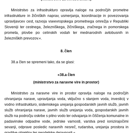
Ministrstvo za infrastrukturo opravlja naloge na področjih prometne
infrastrukture in žičniških naprav, usmerjanja, koordinacije in povezovanja
upravljavcev cest, razvoja vseevropskega prometnega omrežja v Republiki
Sloveniji ter cestnega, železniškega, žičniškega, zračnega in pomorskega
prometa, plovbe po celinskih vodah ter mednarodnih avtobusnih in
železniških prevozov.«.
8. člen
38.a člen se spremeni tako, da se glasi:
»38.a člen
(ministrstvo za naravne vire in prostor)
Ministrstvo za naravne vire in prostor opravlja naloge na področjih
ohranjanja narave, upravljanja voda, vključno s stanjem voda, investicij v
vodno infrastrukturo, sistemskega urejanja gospodarskih javnih služb, javnih
služb ohranjanja narave, javnih služb urejanja voda, gospodarskih javnih
služb na področju oskrbe s pitno vodo ter odvajanja in čiščenja komunalne in
padavinske odpadne vode, jedrske varnosti, varstva pred ionizirajočimi
sevanji, odprave posledic naravnih nesreč, rudarstva, urejanja prostora in
graditve objektov ter geodetske dejavnosti.«.