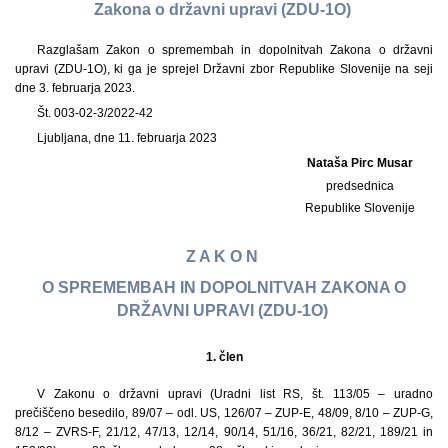
Zakona o državni upravi (ZDU-1O)
Razglašam Zakon o spremembah in dopolnitvah Zakona o državni
upravi (ZDU-1O), ki ga je sprejel Državni zbor Republike Slovenije na seji
dne 3. februarja 2023.
Št. 003-02-3/2022-42
Ljubljana, dne 11. februarja 2023
Nataša Pirc Musar
predsednica
Republike Slovenije
Z A K O N
O SPREMEMBAH IN DOPOLNITVAH ZAKONA O
DRŽAVNI UPRAVI (ZDU-1O)
1.
člen
V Zakonu o državni upravi (Uradni list RS, št. 113/05 – uradno
prečiščeno besedilo, 89/07 – odl. US, 126/07 – ZUP-E, 48/09, 8/10 – ZUP-G,
8/12 – ZVRS-F, 21/12, 47/13, 12/14, 90/14, 51/16, 36/21, 82/21, 189/21 in