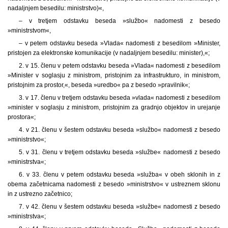
nadaljnjem besedilu: ministrstvo)«,
– v tretjem odstavku beseda »službo« nadomesti z besedo
»ministrstvom«,
– v petem odstavku beseda »Vlada« nadomesti z besedilom »Minister,
pristojen za elektronske komunikacije (v nadaljnjem besedilu: minister),«;
2. v 15. členu v petem odstavku beseda »Vlada« nadomesti z besedilom
»Minister v soglasju z ministrom, pristojnim za infrastrukturo, in ministrom,
pristojnim za prostor,«, beseda »uredbo« pa z besedo »pravilnik«;
3. v 17. členu v tretjem odstavku beseda »vlada« nadomesti z besedilom
»minister v soglasju z ministrom, pristojnim za gradnjo objektov in urejanje
prostora«;
4. v 21. členu v šestem odstavku beseda »službo« nadomesti z besedo
»ministrstvo«;
5. v 31. členu v tretjem odstavku beseda »službe« nadomesti z besedo
»ministrstva«;
6. v 33. členu v petem odstavku beseda »služba« v obeh sklonih in z
obema začetnicama nadomesti z besedo »ministrstvo« v ustreznem sklonu
in z ustrezno začetnico;
7. v 42. členu v šestem odstavku beseda »službe« nadomesti z besedo
»ministrstva«;