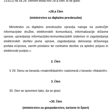
153/22) se za 28. členom doda nov 28.a člen, ki se glasi:
»28.a člen
(ministrstvo za digitalno preobrazbo)
Ministrstvo za digitalno preobrazbo opravlja naloge na področjih
informacijske družbe, elektronskih komunikacij, informatizacije državne
uprave, upravljanja informacijsko-komunikacijskih sistemov in zagotavljanja
elektronskih storitev javne uprave, zagotavljanja delovanja državnega
portala eUprava, varnih predalov ter centralne storitve za spletno prijavo in
elektronski podpis.«.
2. člen
V 29. členu se beseda »makrofiskalnih« nadomesti z besedo »fiskalnih«.
3. člen
30. člen se spremeni tako, da se glasi:
»30. člen
(ministrstvo za gospodarstvo, turizem in šport)