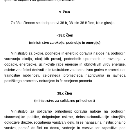
9. člen
Za 38.a členom se dodajo novi 38.b, 38.c in 38.č člen, ki se glasijo:
»38.b člen
(ministrstvo za okolje, podnebje in energijo)
Ministrstvo za okolje, podnebje in energijo opravlja naloge na področjih
varovanja okolja, okoljskih presoj, podnebnih sprememb in ravnanja z
odpadki, energetike, učinkovite rabe energije in obnovljivih virov energije,
oskrbe z naftnimi derivati in infrastrukture za alternativna goriva v prometu ter
trajnostne mobilnosti, celostnega prometnega načrtovanja in javnega
potniškega prometa v notranjem in čezmejnem prometu.
38.c člen
(ministrstvo za solidarno prihodnost)
Ministrstvo za solidarno prihodnost opravlja naloge na področjih
stanovanjske politike, dolgotrajne oskrbe, deinstitucionalizacije starejših,
dolgožive družbe, socialnega varstva v delu, ki se nanaša na institucionalno
varstvo, pomoč družini na domu, vodenje in varstvo ter zaposlitve pod