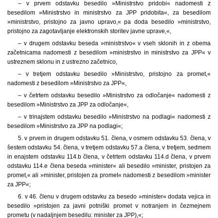
– v prvem odstavku besedilo »Ministrstvo pridobi« nadomesti z
besedilom »Ministrstvo in ministrstvo za JPP pridobita«, za besedilom
»ministrstvo, pristojno za javno upravo,« pa doda besedilo »ministrstvo,
pristojno za zagotavljanje elektronskih storitev javne uprave,«,
– v drugem odstavku beseda »ministrstvo« v vseh sklonih in z obema
začetnicama nadomesti z besedilom »ministrstvo in ministrstvo za JPP« v
ustreznem sklonu in z ustrezno začetnico,
– v tretjem odstavku besedilo »Ministrstvo, pristojno za promet,«
nadomesti z besedilom »Ministrstvo za JPP«,
– v četrtem odstavku besedilo »Ministrstvo za odločanje« nadomesti z
besedilom »Ministrstvo za JPP za odločanje«,
– v trinajstem odstavku besedilo »Ministrstvo na podlagi« nadomesti z
besedilom »Ministrstvo za JPP na podlagi«;
5. v prvem in drugem odstavku 51. člena, v osmem odstavku 53. člena, v
šestem odstavku 54. člena, v tretjem odstavku 57.a člena, v tretjem, sedmem
in enajstem odstavku 114.b člena, v četrtem odstavku 114.d člena, v prvem
odstavku 114.e člena beseda »minister« ali besedilo »minister, pristojen za
promet,« ali »minister, pristojen za promet« nadomesti z besedilom »minister
za JPP«;
6. v 46. členu v drugem odstavku za besedo »minister« dodata vejica in
besedilo »pristojen za javni potniški promet v notranjem in čezmejnem
prometu (v nadaljnjem besedilu: minister za JPP),«;