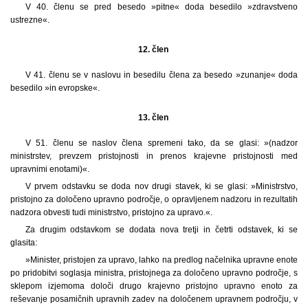
V 40. členu se pred besedo »pitne« doda besedilo »zdravstveno
ustrezne«.
12. člen
V 41. členu se v naslovu in besedilu člena za besedo »zunanje« doda
besedilo »in evropske«.
13. člen
V 51. členu se naslov člena spremeni tako, da se glasi: »(nadzor
ministrstev, prevzem pristojnosti in prenos krajevne pristojnosti med
upravnimi enotami)«.
V prvem odstavku se doda nov drugi stavek, ki se glasi: »Ministrstvo,
pristojno za določeno upravno področje, o opravljenem nadzoru in rezultatih
nadzora obvesti tudi ministrstvo, pristojno za upravo.«.
Za drugim odstavkom se dodata nova tretji in četrti odstavek, ki se
glasita:
»Minister, pristojen za upravo, lahko na predlog načelnika upravne enote
po pridobitvi soglasja ministra, pristojnega za določeno upravno področje, s
sklepom izjemoma določi drugo krajevno pristojno upravno enoto za
reševanje posamičnih upravnih zadev na določenem upravnem področju, v