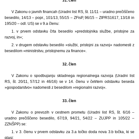
31. člen
V Zakonu o javnih financah (Uradni list RS, št. 11/11 – uradno prečiščeno
besedilo, 14/13 – popr., 101/13, 55/15 – ZFisP, 96/15 – ZIPRS1617, 13/18 in
195/20 – odl. US) se v 9.a členu:
1. v prvem odstavku črta besedilo »predstojnika službe, pristojne za
razvoj, in«;
2. v drugem odstavku besedilo »službi, pristojni za razvoj« nadomesti z
besedilom »ministrstvu, pristojnemu za finance«.
32. člen
V Zakonu o spodbujanju skladnega regionalnega razvoja (Uradni list
RS, št. 20/11, 57/12 in 46/16) se v 14. členu v četrtem odstavku beseda
»gospodarstvo« nadomesti z besedilom »regionalni razvoj«.
33. člen
V Zakonu o prevozih v cestnem prometu (Uradni list RS, št. 6/16 –
uradno prečiščeno besedilo, 67/19, 94/21, 54/22 – ZUJPP in 105/22 –
ZZNŠPP) se:
1. v 3. členu v prvem odstavku za 3.a točko doda nova 3.b točka, ki se
glasi: