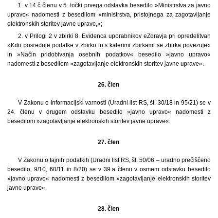
1. v 14.č členu v 5. točki prvega odstavka besedilo »Ministrstva za javno
upravo« nadomesti z besedilom »ministrstva, pristojnega za zagotavljanje
elektronskih storitev javne uprave,«;
2. v Prilogi 2 v zbirki 8. Evidenca uporabnikov eZdravja pri opredelitvah
»Kdo posreduje podatke v zbirko in s katerimi zbirkami se zbirka povezuje«
in »Način pridobivanja osebnih podatkov« besedilo »javno upravo«
nadomesti z besedilom »zagotavljanje elektronskih storitev javne uprave«.
26. člen
V Zakonu o informacijski varnosti (Uradni list RS, št. 30/18 in 95/21) se v
24. členu v drugem odstavku besedilo »javno upravo« nadomesti z
besedilom »zagotavljanje elektronskih storitev javne uprave«.
27. člen
V Zakonu o tajnih podatkih (Uradni list RS, št. 50/06 – uradno prečiščeno
besedilo, 9/10, 60/11 in 8/20) se v 39.a členu v osmem odstavku besedilo
»javno upravo« nadomesti z besedilom »zagotavljanje elektronskih storitev
javne uprave«.
28. člen