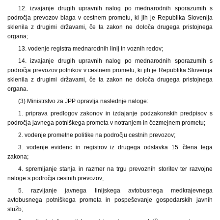
12. izvajanje drugih upravnih nalog po mednarodnih sporazumih s
področja prevozov blaga v cestnem prometu, ki jih je Republika Slovenija
sklenila z drugimi državami, če ta zakon ne določa drugega pristojnega
organa;
13. vodenje registra mednarodnih linij in voznih redov;
14. izvajanje drugih upravnih nalog po mednarodnih sporazumih s
področja prevozov potnikov v cestnem prometu, ki jih je Republika Slovenija
sklenila z drugimi državami, če ta zakon ne določa drugega pristojnega
organa.
(3) Ministrstvo za JPP opravlja naslednje naloge:
1. priprava predlogov zakonov in izdajanje podzakonskih predpisov s
področja javnega potniškega prometa v notranjem in čezmejnem prometu;
2. vodenje prometne politike na področju cestnih prevozov;
3. vodenje evidenc in registrov iz drugega odstavka 15. člena tega
zakona;
4. spremljanje stanja in razmer na trgu prevoznih storitev ter razvojne
naloge s področja cestnih prevozov;
5. razvijanje javnega linijskega avtobusnega medkrajevnega
avtobusnega potniškega prometa in pospeševanje gospodarskih javnih
služb;