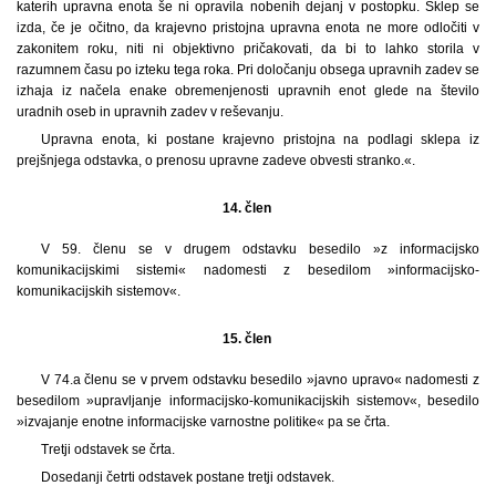
katerih upravna enota še ni opravila nobenih dejanj v postopku. Sklep se
izda, če je očitno, da krajevno pristojna upravna enota ne more odločiti v
zakonitem roku, niti ni objektivno pričakovati, da bi to lahko storila v
razumnem času po izteku tega roka. Pri določanju obsega upravnih zadev se
izhaja iz načela enake obremenjenosti upravnih enot glede na število
uradnih oseb in upravnih zadev v reševanju.
Upravna enota, ki postane krajevno pristojna na podlagi sklepa iz
prejšnjega odstavka, o prenosu upravne zadeve obvesti stranko.«.
14. člen
V 59. členu se v drugem odstavku besedilo »z informacijsko
komunikacijskimi sistemi« nadomesti z besedilom »informacijsko-
komunikacijskih sistemov«.
15. člen
V 74.a členu se v prvem odstavku besedilo »javno upravo« nadomesti z
besedilom »upravljanje informacijsko-komunikacijskih sistemov«, besedilo
»izvajanje enotne informacijske varnostne politike« pa se črta.
Tretji odstavek se črta.
Dosedanji četrti odstavek postane tretji odstavek.