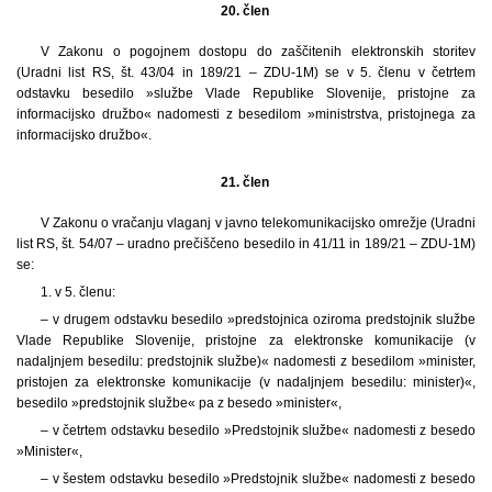
20. člen
V Zakonu o pogojnem dostopu do zaščitenih elektronskih storitev
(Uradni list RS, št. 43/04 in 189/21 – ZDU-1M) se v 5. členu v četrtem
odstavku besedilo »službe Vlade Republike Slovenije, pristojne za
informacijsko družbo« nadomesti z besedilom »ministrstva, pristojnega za
informacijsko družbo«.
21. člen
V Zakonu o vračanju vlaganj v javno telekomunikacijsko omrežje (Uradni
list RS, št. 54/07 – uradno prečiščeno besedilo in 41/11 in 189/21 – ZDU-1M)
se:
1. v 5. členu:
– v drugem odstavku besedilo »predstojnica oziroma predstojnik službe
Vlade Republike Slovenije, pristojne za elektronske komunikacije (v
nadaljnjem besedilu: predstojnik službe)« nadomesti z besedilom »minister,
pristojen za elektronske komunikacije (v nadaljnjem besedilu: minister)«,
besedilo »predstojnik službe« pa z besedo »minister«,
– v četrtem odstavku besedilo »Predstojnik službe« nadomesti z besedo
»Minister«,
– v šestem odstavku besedilo »Predstojnik službe« nadomesti z besedo