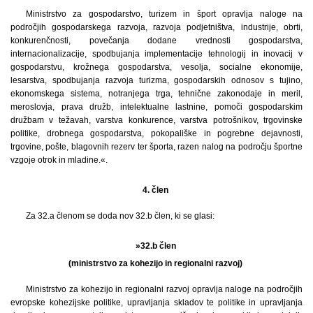
Ministrstvo za gospodarstvo, turizem in šport opravlja naloge na
področjih gospodarskega razvoja, razvoja podjetništva, industrije, obrti,
konkurenčnosti, povečanja dodane vrednosti gospodarstva,
internacionalizacije, spodbujanja implementacije tehnologij in inovacij v
gospodarstvu, krožnega gospodarstva, vesolja, socialne ekonomije,
lesarstva, spodbujanja razvoja turizma, gospodarskih odnosov s tujino,
ekonomskega sistema, notranjega trga, tehnične zakonodaje in meril,
meroslovja, prava družb, intelektualne lastnine, pomoči gospodarskim
družbam v težavah, varstva konkurence, varstva potrošnikov, trgovinske
politike, drobnega gospodarstva, pokopališke in pogrebne dejavnosti,
trgovine, pošte, blagovnih rezerv ter športa, razen nalog na področju športne
vzgoje otrok in mladine.«.
4. člen
Za 32.a členom se doda nov 32.b člen, ki se glasi:
»32.b člen
(ministrstvo za kohezijo in regionalni razvoj)
Ministrstvo za kohezijo in regionalni razvoj opravlja naloge na področjih
evropske kohezijske politike, upravljanja skladov te politike in upravljanja