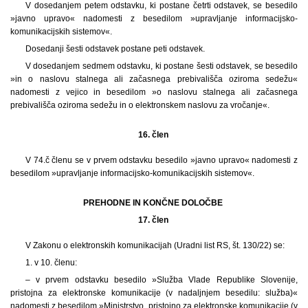
V dosedanjem petem odstavku, ki postane četrti odstavek, se besedilo
»javno upravo« nadomesti z besedilom »upravljanje informacijsko-
komunikacijskih sistemov«.
Dosedanji šesti odstavek postane peti odstavek.
V dosedanjem sedmem odstavku, ki postane šesti odstavek, se besedilo
»in o naslovu stalnega ali začasnega prebivališča oziroma sedežu«
nadomesti z vejico in besedilom »o naslovu stalnega ali začasnega
prebivališča oziroma sedežu in o elektronskem naslovu za vročanje«.
16. člen
V 74.č členu se v prvem odstavku besedilo »javno upravo« nadomesti z
besedilom »upravljanje informacijsko-komunikacijskih sistemov«.
PREHODNE IN KONČNE DOLOČBE
17. člen
V Zakonu o elektronskih komunikacijah (Uradni list RS, št. 130/22) se:
1. v 10. členu:
– v prvem odstavku besedilo »Služba Vlade Republike Slovenije,
pristojna za elektronske komunikacije (v nadaljnjem besedilu: služba)«
nadomesti z besedilom »Ministrstvo, pristojno za elektronske komunikacije (v