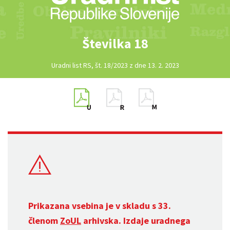
Številka 18
Uradni list RS, št. 18/2023 z dne 13. 2. 2023
Prikazana vsebina je v skladu s 33.
členom
ZoUL
arhivska. Izdaje uradnega