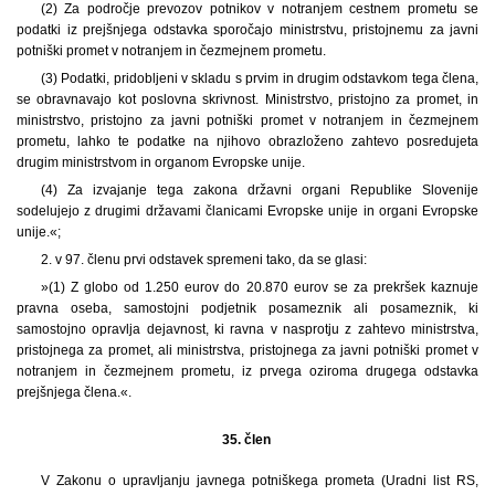
(2) Za področje prevozov potnikov v notranjem cestnem prometu se
podatki iz prejšnjega odstavka sporočajo ministrstvu, pristojnemu za javni
potniški promet v notranjem in čezmejnem prometu.
(3) Podatki, pridobljeni v skladu s prvim in drugim odstavkom tega člena,
se obravnavajo kot poslovna skrivnost. Ministrstvo, pristojno za promet, in
ministrstvo, pristojno za javni potniški promet v notranjem in čezmejnem
prometu, lahko te podatke na njihovo obrazloženo zahtevo posredujeta
drugim ministrstvom in organom Evropske unije.
(4) Za izvajanje tega zakona državni organi Republike Slovenije
sodelujejo z drugimi državami članicami Evropske unije in organi Evropske
unije.«;
2. v 97. členu prvi odstavek spremeni tako, da se glasi:
»(1) Z globo od 1.250 eurov do 20.870 eurov se za prekršek kaznuje
pravna oseba, samostojni podjetnik posameznik ali posameznik, ki
samostojno opravlja dejavnost, ki ravna v nasprotju z zahtevo ministrstva,
pristojnega za promet, ali ministrstva, pristojnega za javni potniški promet v
notranjem in čezmejnem prometu, iz prvega oziroma drugega odstavka
prejšnjega člena.«.
35. člen
V Zakonu o upravljanju javnega potniškega prometa (Uradni list RS,