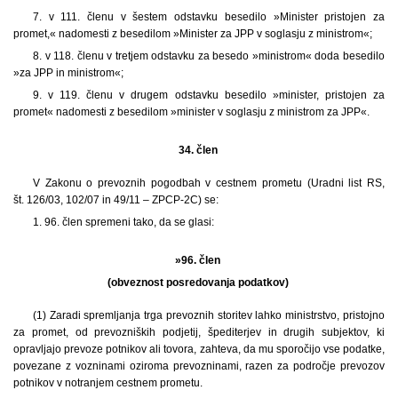
7. v 111. členu v šestem odstavku besedilo »Minister pristojen za
promet,« nadomesti z besedilom »Minister za JPP v soglasju z ministrom«;
8. v 118. členu v tretjem odstavku za besedo »ministrom« doda besedilo
»za JPP in ministrom«;
9. v 119. členu v drugem odstavku besedilo »minister, pristojen za
promet« nadomesti z besedilom »minister v soglasju z ministrom za JPP«.
34. člen
V Zakonu o prevoznih pogodbah v cestnem prometu (Uradni list RS,
št. 126/03, 102/07 in 49/11 – ZPCP-2C) se:
1. 96. člen spremeni tako, da se glasi:
»96. člen
(obveznost posredovanja podatkov)
(1) Zaradi spremljanja trga prevoznih storitev lahko ministrstvo, pristojno
za promet, od prevozniških podjetij, špediterjev in drugih subjektov, ki
opravljajo prevoze potnikov ali tovora, zahteva, da mu sporočijo vse podatke,
povezane z vozninami oziroma prevozninami, razen za področje prevozov
potnikov v notranjem cestnem prometu.