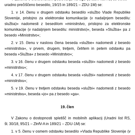
uradno prečiščeno besedilo, 19/15 in 189/21 – ZDU-1M) se:
1. v 14. členu v drugem odstavku besedilo »službo Vlade Republike
Slovenije, pristojno za elektronske komunikacije (v nadaljnjem besedilu:
služba)« nadomesti z besedilom »ministrstvo, pristojno za elektronske
komunikacije (v nadaljnjem besedilu: ministrstvo)«, beseda »Služba« pa z
besedo »Ministrstvo«;
2. v 15. členu v naslovu člena beseda »službe« nadomesti z besedo
»ministrstva«, v prvem, drugem, tretjem, četrtem in petem odstavku pa
beseda »Služba« z besedo »Ministrstvo«;
3. v 16. členu v drugem odstavku beseda »službi« nadomesti z besedo
»ministrstvu«;
4. v 17. členu v drugem odstavku beseda »službi« nadomesti z besedo
»ministrstvu«;
5. v 19. členu v tretjem odstavku beseda »službi« nadomesti z besedo
»ministrstvu«, beseda »jo« pa z besedo »ga«.
19. člen
V Zakonu o dostopnosti spletišč in mobilnih aplikacij (Uradni list RS,
št. 30/18, 95/21 – ZInfV-A in 189/21 – ZDU-1M) se:
1. v 5. členu v osmem odstavku besedilo »Vlada Republike Slovenije (v