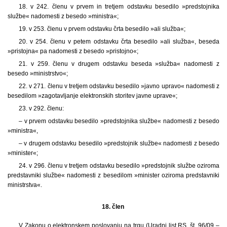
18. v 242. členu v prvem in tretjem odstavku besedilo »predstojnika
službe« nadomesti z besedo »ministra«;
19. v 253. členu v prvem odstavku črta besedilo »ali služba«;
20. v 254. členu v petem odstavku črta besedilo »ali služba«, beseda
»pristojna« pa nadomesti z besedo »pristojno«;
21. v 259. členu v drugem odstavku beseda »služba« nadomesti z
besedo »ministrstvo«;
22. v 271. členu v tretjem odstavku besedilo »javno upravo« nadomesti z
besedilom »zagotavljanje elektronskih storitev javne uprave«;
23. v 292. členu:
– v prvem odstavku besedilo »predstojnika službe« nadomesti z besedo
»ministra«,
– v drugem odstavku besedilo »predstojnik službe« nadomesti z besedo
»minister«;
24. v 296. členu v tretjem odstavku besedilo »predstojnik službe oziroma
predstavniki službe« nadomesti z besedilom »minister oziroma predstavniki
ministrstva«.
18. člen
V Zakonu o elektronskem poslovanju na trgu (Uradni list RS, št. 96/09 –