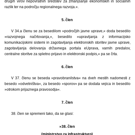
drugih virov nepovratnih sredstev za zmanjšanje ekonomskih in socialnih
razlik ter na področju regionalnega razvoja.«.
5. člen
V 34.a členu se za besedilom »področjih javne uprave,« doda besedilo
»razvojnega načrtovanja,«, besedilo »upravljanja z informacijsko
komunikacijskimi sistemi in zagotavljanja elektronskih storitev javne uprave,
zagotavljanja delovanja državnega portala eUprava, varnih predalov,
centralne storitve za spletno prijavo in elektronski podpis,« pa se črta.
6. člen
V 37. členu se beseda »pravobranilstva« na dveh mestih nadomesti z
besedo »odvetništva«, za besedo »sporov« pa se dodata vejica in besedilo
»otrokom prijaznega pravosodja«.
7. člen
38. člen se spremeni tako, da se glasi:
»38. člen
(ministrstvo za infrastrukturo)