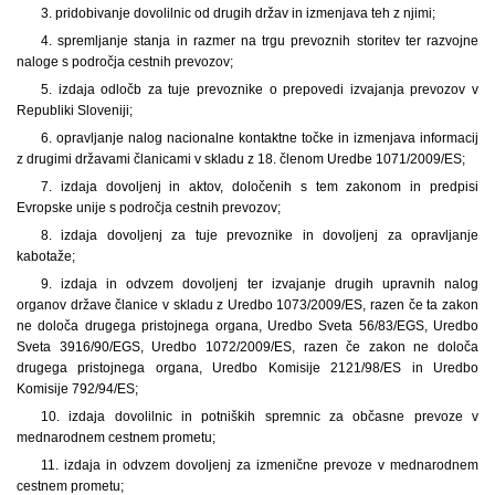
3. pridobivanje dovolilnic od drugih držav in izmenjava teh z njimi;
4. spremljanje stanja in razmer na trgu prevoznih storitev ter razvojne
naloge s področja cestnih prevozov;
5. izdaja odločb za tuje prevoznike o prepovedi izvajanja prevozov v
Republiki Sloveniji;
6. opravljanje nalog nacionalne kontaktne točke in izmenjava informacij
z drugimi državami članicami v skladu z 18. členom Uredbe 1071/2009/ES;
7. izdaja dovoljenj in aktov, določenih s tem zakonom in predpisi
Evropske unije s področja cestnih prevozov;
8. izdaja dovoljenj za tuje prevoznike in dovoljenj za opravljanje
kabotaže;
9. izdaja in odvzem dovoljenj ter izvajanje drugih upravnih nalog
organov države članice v skladu z Uredbo 1073/2009/ES, razen če ta zakon
ne določa drugega pristojnega organa, Uredbo Sveta 56/83/EGS, Uredbo
Sveta 3916/90/EGS, Uredbo 1072/2009/ES, razen če zakon ne določa
drugega pristojnega organa, Uredbo Komisije 2121/98/ES in Uredbo
Komisije 792/94/ES;
10. izdaja dovolilnic in potniških spremnic za občasne prevoze v
mednarodnem cestnem prometu;
11. izdaja in odvzem dovoljenj za izmenične prevoze v mednarodnem
cestnem prometu;