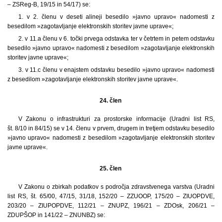
– ZSReg-B, 19/15 in 54/17) se:
1. v 2. členu v deseti alineji besedilo »javno upravo« nadomesti z
besedilom »zagotavljanje elektronskih storitev javne uprave«;
2. v 11.a členu v 6. točki prvega odstavka ter v četrtem in petem odstavku
besedilo »javno upravo« nadomesti z besedilom »zagotavljanje elektronskih
storitev javne uprave«;
3. v 11.c členu v enajstem odstavku besedilo »javno upravo« nadomesti
z besedilom »zagotavljanje elektronskih storitev javne uprave«.
24. člen
V Zakonu o infrastrukturi za prostorske informacije (Uradni list RS,
št. 8/10 in 84/15) se v 14. členu v prvem, drugem in tretjem odstavku besedilo
»javno upravo« nadomesti z besedilom »zagotavljanje elektronskih storitev
javne uprave«.
25. člen
V Zakonu o zbirkah podatkov s področja zdravstvenega varstva (Uradni
list RS, št. 65/00, 47/15, 31/18, 152/20 – ZZUOOP, 175/20 – ZIUOPDVE,
203/20 – ZIUPOPDVE, 112/21 – ZNUPZ, 196/21 – ZDOsk, 206/21 –
ZDUPŠOP in 141/22 – ZNUNBZ) se: