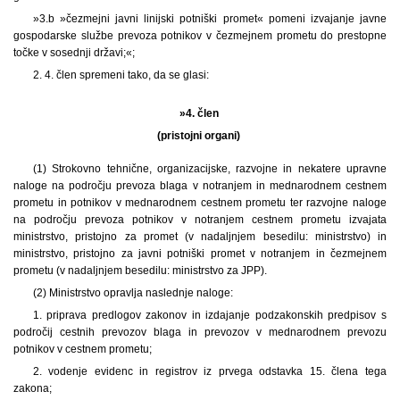
»3.b »čezmejni javni linijski potniški promet« pomeni izvajanje javne
gospodarske službe prevoza potnikov v čezmejnem prometu do prestopne
točke v sosednji državi;«;
2. 4. člen spremeni tako, da se glasi:
»4. člen
(pristojni organi)
(1) Strokovno tehnične, organizacijske, razvojne in nekatere upravne
naloge na področju prevoza blaga v notranjem in mednarodnem cestnem
prometu in potnikov v mednarodnem cestnem prometu ter razvojne naloge
na področju prevoza potnikov v notranjem cestnem prometu izvajata
ministrstvo, pristojno za promet (v nadaljnjem besedilu: ministrstvo) in
ministrstvo, pristojno za javni potniški promet v notranjem in čezmejnem
prometu (v nadaljnjem besedilu: ministrstvo za JPP).
(2) Ministrstvo opravlja naslednje naloge:
1. priprava predlogov zakonov in izdajanje podzakonskih predpisov s
področij cestnih prevozov blaga in prevozov v mednarodnem prevozu
potnikov v cestnem prometu;
2. vodenje evidenc in registrov iz prvega odstavka 15. člena tega
zakona;