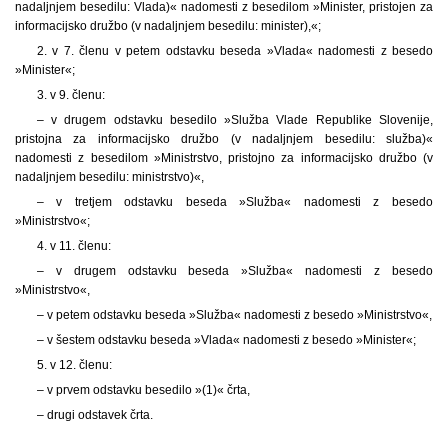
nadaljnjem besedilu: Vlada)« nadomesti z besedilom »Minister, pristojen za
informacijsko družbo (v nadaljnjem besedilu: minister),«;
2. v 7. členu v petem odstavku beseda »Vlada« nadomesti z besedo
»Minister«;
3. v 9. členu:
– v drugem odstavku besedilo »Služba Vlade Republike Slovenije,
pristojna za informacijsko družbo (v nadaljnjem besedilu: služba)«
nadomesti z besedilom »Ministrstvo, pristojno za informacijsko družbo (v
nadaljnjem besedilu: ministrstvo)«,
– v tretjem odstavku beseda »Služba« nadomesti z besedo
»Ministrstvo«;
4. v 11. členu:
– v drugem odstavku beseda »Služba« nadomesti z besedo
»Ministrstvo«,
– v petem odstavku beseda »Služba« nadomesti z besedo »Ministrstvo«,
– v šestem odstavku beseda »Vlada« nadomesti z besedo »Minister«;
5. v 12. členu:
– v prvem odstavku besedilo »(1)« črta,
– drugi odstavek črta.