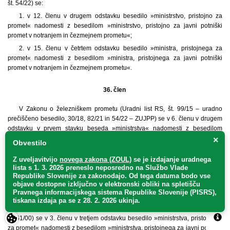
št. 54/22) se:
1. v 12. členu v drugem odstavku besedilo »ministrstvo, pristojno za
promet« nadomesti z besedilom »ministrstvo, pristojno za javni potniški
promet v notranjem in čezmejnem prometu«;
2. v 15. členu v četrtem odstavku besedilo »ministra, pristojnega za
promet« nadomesti z besedilom »ministra, pristojnega za javni potniški
promet v notranjem in čezmejnem prometu«.
36. člen
V Zakonu o železniškem prometu (Uradni list RS, št. 99/15 – uradno
prečiščeno besedilo, 30/18, 82/21 in 54/22 – ZUJPP) se v 6. členu v drugem
odstavku v prvem stavku beseda »ministrstva« nadomesti z besedilom
»ministrstva, pristojnega za javni potniški promet v notranjem in čezmejnem
×
Obvestilo
prometu«, v drugem stavku pa beseda »ministrstvo« z besedilom
»ministrstvo, pristojno za javni potniški promet v notranjem in čezmejnem
Z uveljavitvijo
novega zakona (ZOUL)
se je
izdajanje uradnega
prometu,«.
lista s 1. 3. 2026 preneslo
neposredno
na Službo Vlade
Republike Slovenije za zakonodajo
. Od tega datuma bodo vse
objave dostopne izključno v elektronski obliki na spletišču
37. člen
Pravnega informacijskega sistema Republike Slovenije (PISRS),
tiskana izdaja pa se z 28. 2. 2026 ukinja.
V Zakonu o prevoznih pogodbah v železniškem prometu (Uradni list RS,
št. 61/00) se v 3. členu v tretjem odstavku besedilo »ministrstva, pristojnega
za promet« nadomesti z besedilom »ministrstva, pristojnega za javni potniški