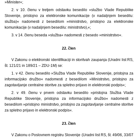
»Minister«;
2. v 10. členu v tretjem odstavku besedilo »službo Vlade Republike
Slovenije, pristojno za elektronske komunikacije (v nadaljnjem besedilu:
služba)« nadomesti z besedilom »ministrstvo, pristojno za elektronske
komunikacije (v nadaljnjem besedilu: ministrstvo),«;
3. v 14. členu beseda »služba« nadomesti z besedo »ministrstvo«.
22. člen
V Zakonu o elektronski identifikaciji in storitvah zaupanja (Uradni list RS,
št. 121/21 in 189/21 – ZDU-1M) se:
1. v 42. členu besedilo »Služba Vlade Republike Slovenije, pristojna za
informacijsko družbo« nadomesti z besedilom »Ministrstvo, pristojno za
zagotavljanje centralne storitve za spletno prijavo in elektronski podpis«;
2. v 49. členu v prvem odstavku besedilo »pristojna Služba Vlade
Republike Slovenije, pristojna za informacijsko družbo« nadomesti z
besedilom »pristojno ministrstvo, pristojno za zagotavljanje centralne storitve
za spletno prijavo in elektronski podpis«.
23. člen
V Zakonu o Poslovnem registru Slovenije (Uradni list RS, št. 49/06, 33/07