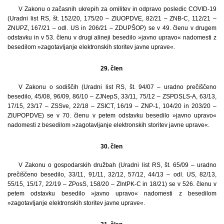
V Zakonu o začasnih ukrepih za omilitev in odpravo posledic COVID-19
(Uradni list RS, št. 152/20, 175/20 – ZIUOPDVE, 82/21 – ZNB-C, 112/21 –
ZNUPZ, 167/21 – odl. US in 206/21 – ZDUPŠOP) se v 49. členu v drugem
odstavku in v 53. členu v drugi alineji besedilo »javno upravo« nadomesti z
besedilom »zagotavljanje elektronskih storitev javne uprave«.
29. člen
V Zakonu o sodiščih (Uradni list RS, št. 94/07 – uradno prečiščeno
besedilo, 45/08, 96/09, 86/10 – ZJNepS, 33/11, 75/12 – ZSPDSLS-A, 63/13,
17/15, 23/17 – ZSSve, 22/18 – ZSICT, 16/19 – ZNP-1, 104/20 in 203/20 –
ZIUPOPDVE) se v 70. členu v petem odstavku besedilo »javno upravo«
nadomesti z besedilom »zagotavljanje elektronskih storitev javne uprave«.
30. člen
V Zakonu o gospodarskih družbah (Uradni list RS, št. 65/09 – uradno
prečiščeno besedilo, 33/11, 91/11, 32/12, 57/12, 44/13 – odl. US, 82/13,
55/15, 15/17, 22/19 – ZPosS, 158/20 – ZIntPK-C in 18/21) se v 526. členu v
petem odstavku besedilo »javno upravo« nadomesti z besedilom
»zagotavljanje elektronskih storitev javne uprave«.