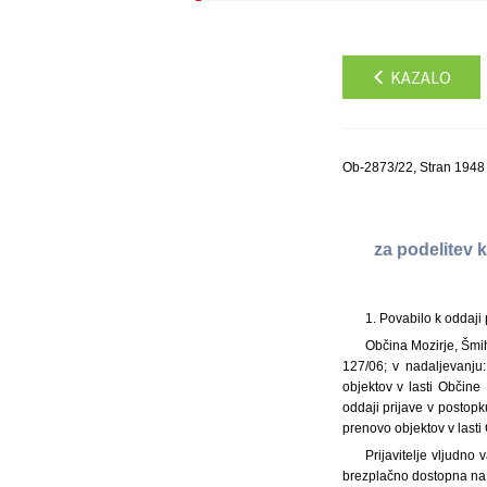
KAZALO
Ob-2873/22, Stran 1948
za podelitev 
1. Povabilo k oddaji 
Občina Mozirje, Šmih
127/06; v nadaljevanju
objektov v lasti Občine 
oddaji prijave v postop
prenovo objektov v lasti
Prijavitelje vljudno 
brezplačno dostopna na sp