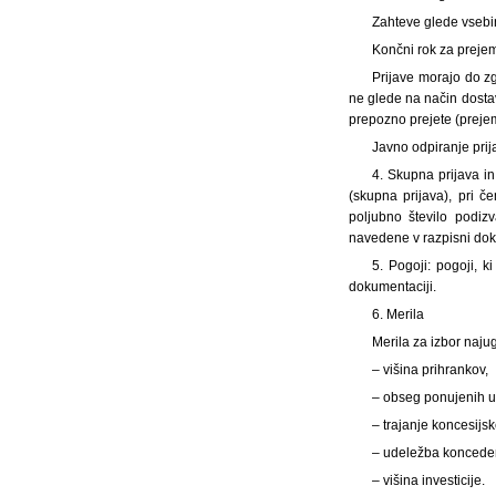
Zahteve glede vsebin
Končni rok za prejem
Prijave morajo do z
ne glede na način dostav
prepozno prejete (prejemn
Javno odpiranje prij
4. Skupna prijava in
(skupna prijava), pri č
poljubno število podiz
navedene v razpisni dok
5. Pogoji: pogoji, k
dokumentaciji.
6. Merila
Merila za izbor naj
– višina prihrankov,
– obseg ponujenih u
– trajanje koncesijs
– udeležba koncedent
– višina investicije.