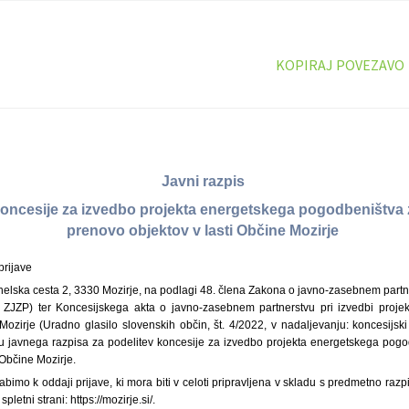
KOPIRAJ POVEZAVO
Javni razpis
koncesije za izvedbo projekta energetskega pogodbeništva
prenovo objektov v lasti Občine Mozirje
prijave
elska cesta 2, 3330 Mozirje, na podlagi 48. člena Zakona o javno-zasebnem partner
: ZJZP) ter Koncesijskega akta o javno-zasebnem partnerstvu pri izvedbi proje
Mozirje (Uradno glasilo slovenskih občin, št. 4/2022, v nadaljevanju: koncesijski
ku javnega razpisa za podelitev koncesije za izvedbo projekta energetskega pog
 Občine Mozirje.
vabimo k oddaji prijave, ki mora biti v celoti pripravljena v skladu s predmetno raz
letni strani: https://mozirje.si/.