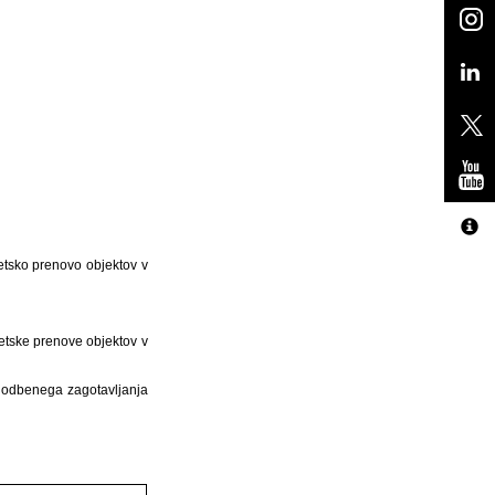
etsko prenovo objektov v
getske prenove objektov v
ogodbenega zagotavljanja