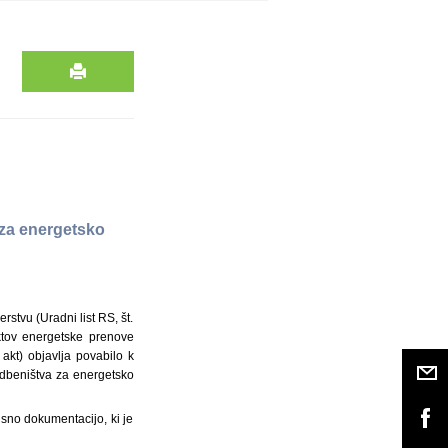
 za energetsko
stvu (Uradni list RS, št.
ktov energetske prenove
 akt) objavlja povabilo k
odbeništva za energetsko
pisno dokumentacijo, ki je