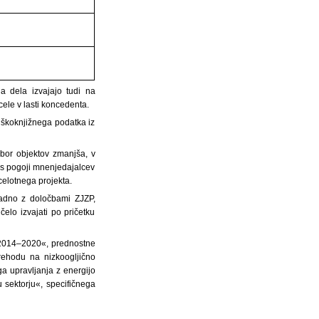
a dela izvajajo tudi na
ele v lasti koncedenta.
škoknjižnega podatka iz
bor objektov zmanjša, v
e s pogoji mnenjedajalcev
celotnega projekta.
kladno z določbami ZJZP,
elo izvajati po pričetku
e 2014–2020«, prednostne
rehodu na nizkoogljično
a upravljanja z energijo
u sektorju«, specifičnega