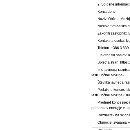
2. Splošne informaci
Koncedent:
Naziv: Občina Mozir
Naslov: Šmihelska c
Zakoniti zastopnik: 
Kontaktna oseba: Iv
Telefon: +386 3 839
Elektronski naslov: 
Spletna stran: https:/
Ime javnega razpisa
lasti Občine Mozirje«
Številka javnega ra
Podatki o koncesijsk
lasti Občine Mozirje (Ura
Predmet koncesije: 
prihrankov energije v ob
Razdelitev na sklope
Območje izvajanja k