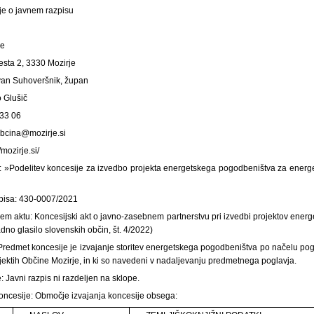
je o javnem razpisu
je
esta 2, 3330 Mozirje
Ivan Suhoveršnik, župan
o Glušič
 33 06
obcina@mozirje.si
/mozirje.si/
: »Podelitev koncesije za izvedbo projekta energetskega pogodbeništva za energ
zpisa: 430-0007/2021
em aktu: Koncesijski akt o javno-zasebnem partnerstvu pri izvedbi projektov ener
dno glasilo slovenskih občin, št. 4/2022)
Predmet koncesije je izvajanje storitev energetskega pogodbeništva po načelu p
jektih Občine Mozirje, in ki so navedeni v nadaljevanju predmetnega poglavja.
: Javni razpis ni razdeljen na sklope.
oncesije: Območje izvajanja koncesije obsega: