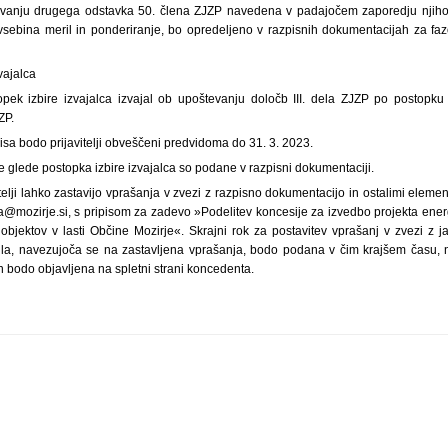
evanju drugega odstavka 50. člena ZJZP navedena v padajočem zaporedju njih
vsebina meril in ponderiranje, bo opredeljeno v razpisnih dokumentacijah za f
vajalca
pek izbire izvajalca izvajal ob upoštevanju določb III. dela ZJZP po postopk
ZP.
isa bodo prijavitelji obveščeni predvidoma do 31. 3. 2023.
 glede postopka izbire izvajalca so podane v razpisni dokumentaciji.
itelji lahko zastavijo vprašanja v zvezi z razpisno dokumentacijo in ostalimi eleme
a@mozirje.si, s pripisom za zadevo »Podelitev koncesije za izvedbo projekta en
bjektov v lasti Občine Mozirje«. Skrajni rok za postavitev vprašanj v zvezi z j
ila, navezujoča se na zastavljena vprašanja, bodo podana v čim krajšem času, 
n bodo objavljena na spletni strani koncedenta.