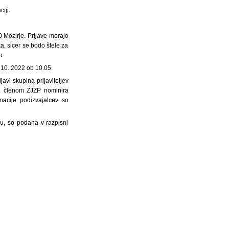
iji.
 Mozirje. Prijave morajo
a, sicer se bodo štele za
u.
 10. 2022 ob 10.05.
avi skupina prijaviteljev
74. členom ZJZP nominira
nacije podizvajalcev so
nju, so podana v razpisni