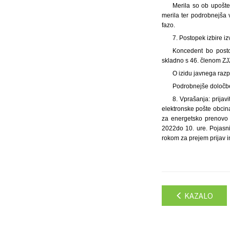
Merila so ob upošt
merila ter podrobnejša 
fazo.
7. Postopek izbire iz
Koncedent bo posto
skladno s 46. členom ZJ
O izidu javnega razp
Podrobnejše določbe
8. Vprašanja: prijav
elektronske pošte obcin
za energetsko prenovo o
2022
do 10. ure. Pojasn
rokom za prejem prijav i
KAZALO