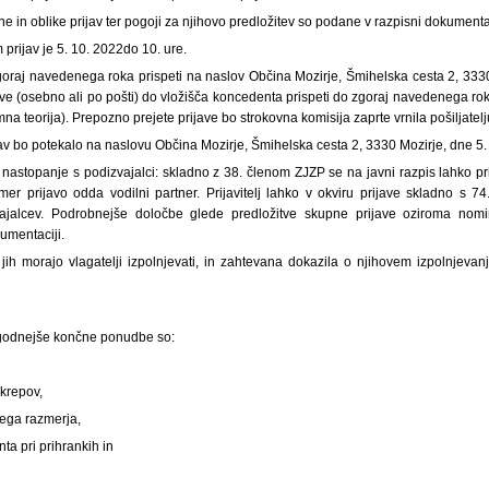
e in oblike prijav ter pogoji za njihovo predložitev so podane v razpisni dokumentac
 prijav je 5. 10. 2022
do 10. ure.
goraj navedenega roka prispeti na naslov Občina Mozirje, Šmihelska cesta 2, 3330
e (osebno ali po pošti) do vložišča koncedenta prispeti do zgoraj navedenega rok
a teorija). Prepozno prejete prijave bo strokovna komisija zaprte vrnila pošiljatelj
av bo potekalo na naslovu Občina Mozirje, Šmihelska cesta 2, 3330 Mozirje, dne 5.
 nastopanje s podizvajalci: skladno z 38. členom ZJZP se na javni razpis lahko prij
emer prijavo odda vodilni partner. Prijavitelj lahko v okviru prijave skladno s 
vajalcev. Podrobnejše določbe glede predložitve skupne prijave oziroma nomi
umentaciji.
i jih morajo vlagatelji izpolnjevati, in zahtevana dokazila o njihovem izpolnjeva
ugodnejše končne ponudbe so:
krepov,
kega razmerja,
a pri prihrankih in