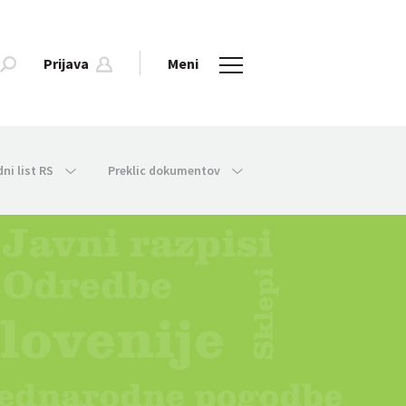
Prijava
Meni
dni list RS
Preklic dokumentov