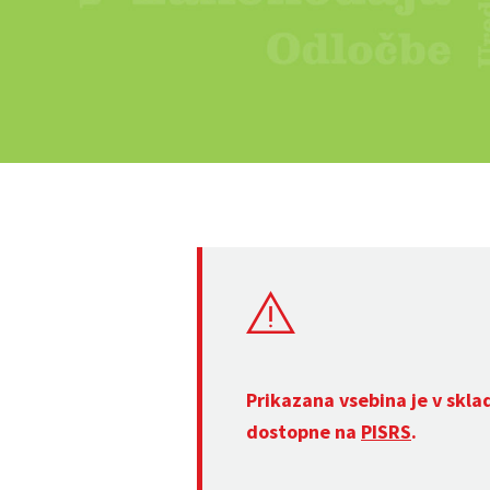
Prikazana vsebina je v skla
dostopne na
PISRS
.