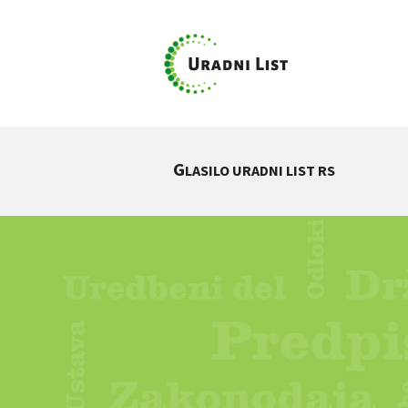
G
LASILO URADNI LIST RS