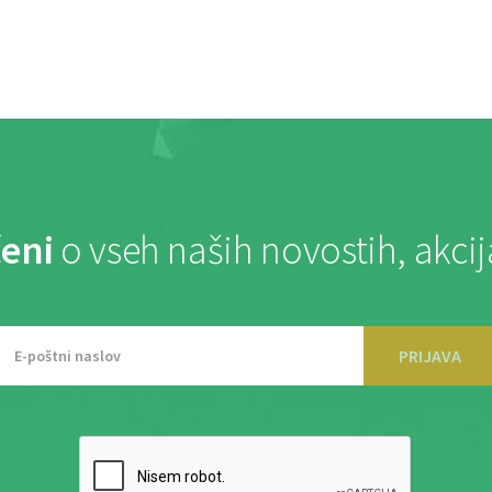
eni
o vseh naših novostih, akci
PRIJAVA