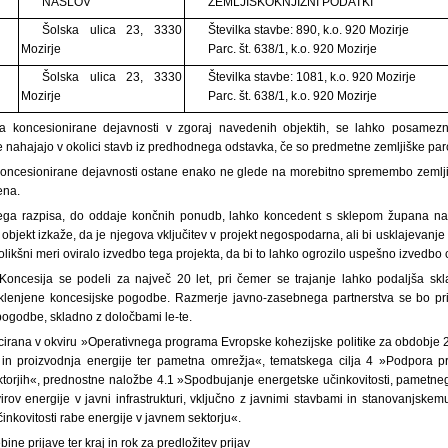
NASLOV
ZEMLJIŠKOKNJIŽNI PODATKI
Šolska ulica 23, 3330
Številka stavbe: 890, k.o. 920 Mozirje
Mozirje
Parc. št. 638/1, k.o. 920 Mozirje
Šolska ulica 23, 3330
Številka stavbe: 1081, k.o. 920 Mozirje
Mozirje
Parc. št. 638/1, k.o. 920 Mozirje
ja koncesionirane dejavnosti v zgoraj navedenih objektih, se lahko posamezn
se nahajajo v okolici stavb iz predhodnega odstavka, če so predmetne zemljiške parc
koncesionirane dejavnosti ostane enako ne glede na morebitno spremembo zemlji
ena.
nega razpisa, do oddaje končnih ponudb, lahko koncedent s sklepom župana na
objekt izkaže, da je njegova vključitev v projekt negospodarna, ali bi usklajevanj
olikšni meri oviralo izvedbo tega projekta, da bi to lahko ogrozilo uspešno izvedbo 
 Koncesija se podeli za največ 20 let, pri čemer se trajanje lahko podaljša s
klenjene koncesijske pogodbe. Razmerje javno-zasebnega partnerstva se bo prič
pogodbe, skladno z določbami le-te.
ncirana v okviru »Operativnega programa Evropske kohezijske politike za obdobj
 in proizvodnja energije ter pametna omrežja«, tematskega cilja 4 »Podpora p
torjih«, prednostne naložbe 4.1 »Spodbujanje energetske učinkovitosti, pametneg
irov energije v javni infrastrukturi, vključno z javnimi stavbami in stanovanjskem
činkovitosti rabe energije v javnem sektorju«.
ine prijave ter kraj in rok za predložitev prijav