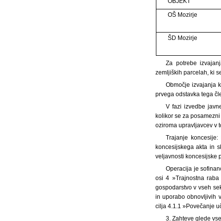
OBJEKT
OŠ Mozirje
ŠD Mozirje
Za potrebe izvajan
zemljiških parcelah, ki 
Območje izvajanja 
prvega odstavka tega čl
V fazi izvedbe jav
kolikor se za posamezni 
oziroma upravljavcev v t
Trajanje koncesije:
koncesijskega akta in s
veljavnosti koncesijske 
Operacija je sofina
osi 4 »Trajnostna raba
gospodarstvo v vseh sek
in uporabo obnovljivih v
cilja 4.1.1 »Povečanje u
3. Zahteve glede vseb