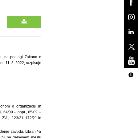
ta, na podlagi Zakona o
dne 11. 3. 2022, razpisuje
konom o organizaciji in
9, 64/09 – popr., 65/09 –
– ZVaj, 123/21, 172/21 in
enje zavoda. Izbrani/-a
litvi na delovnem mestu