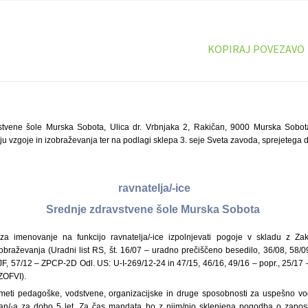
KOPIRAJ POVEZAVO
stvene šole Murska Sobota, Ulica dr. Vrbnjaka 2, Rakičan, 9000 Murska Sobo
nju vzgoje in izobraževanja ter na podlagi sklepa 3. seje Sveta zavoda, sprejetega 
ravnatelja/-ice
Srednje zdravstvene šole Murska Sobota
za imenovanje na funkcijo ravnatelja/-ice izpolnjevati pogoje v skladu z Za
zobraževanja (Uradni list RS, št. 16/07 – uradno prečiščeno besedilo, 36/08, 58/0
JF, 57/12 – ZPCP-2D Odl. US: U-I-269/12-24 in 47/15, 46/16, 49/16 – popr., 25/17 
ZOFVI).
meti pedagoške, vodstvene, organizacijske in druge sposobnosti za uspešno vod
an/-a za dobo 5 let. Za čas mandata bo z njim/njo sklenjena pogodba o zapos