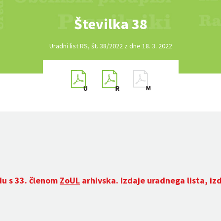
Številka 38
Uradni list RS, št. 38/2022 z dne 18. 3. 2022
du s 33. členom
ZoUL
arhivska. Izdaje uradnega lista, iz