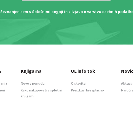
Seznanjen sem s
Splošnimi pogoji
in z
Izjavo o varstvu osebnih podatk
a
Knjigarna
UL info tok
Novi
vanja
Novo v ponudbi
O storitvi
Aktualn
meri
Kako nakupovati v spletni
Preizkusi brezplačno
Naroči 
knjigarni