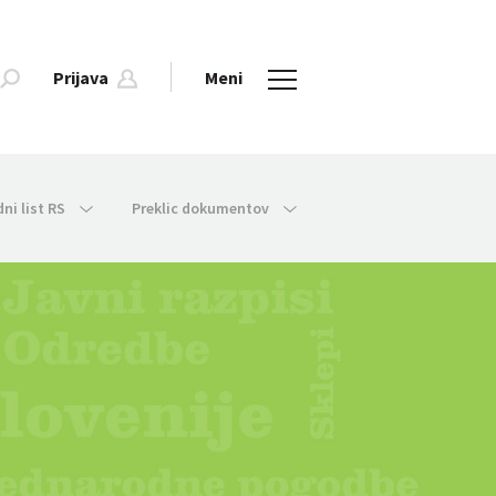
Prijava
Meni
dni list RS
Preklic dokumentov