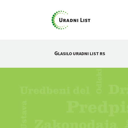
G
LASILO URADNI LIST RS