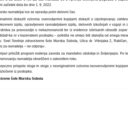
ni začetek dela bo dne 1. 9. 2022.
tu ravnatelja/-ice se opravlja polni delovni čas.
ginalnimi dokazili oziroma overovljenimi kopijami dokazil o izpolnjevanju zahtev
kovnem izpitu, opravljenem ravnateljskem izpitu, delovnih izkušnjah v vzgoji in i
trstva za pravosodje o nekaznovanosti ter iz evidence izbrisanih obsodb zoper 
didat/-ka ni v kazenskem postopku – potrdila ne smejo biti starejša od enega mes
ov: Svet Srednje zdravstvene šole Murska Sobota, Ulica dr. Vrbnjaka 2, Rakičan
s za ravnatelja – ne odpiraj«.
rijavi priložiti program vodenja zavoda za mandatno obdobje in življenjepis. P
n imenovanju ravnatelja obveščeni v zakonitem roku.
epozno prispele vloge in vloge z neoriginalnimi oziroma neoverovljenimi kopijami
izločene iz postopka.
stvene šole Murska Sobota