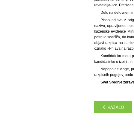
ravnatelja/-ice. Predvide
Delo na delovnem mes
Pisno prijavo z ori
nazivu, opravljenem stro
kazenske evidence Minis
potrdilo sodišča, da kan
objavi razpisa na nasl
oznako »Prijava na razpi
Kandidat/-ka mora p
kandidati/-ke o izbiri i
Nepopolne vloge, pr
razpisnih pogojev, bodo 
Svet Srednje zdrav
KAZALO