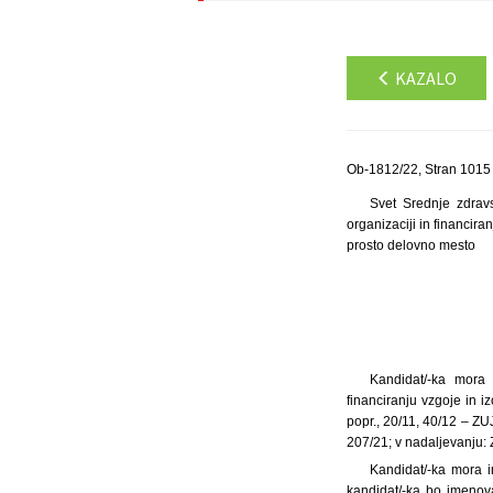
KAZALO
Ob-1812/22, Stran 1015
Svet Srednje zdrav
organizaciji in financira
prosto delovno mesto
Kandidat/-ka mora 
financiranju vzgoje in i
popr., 20/11, 40/12 – ZU
207/21; v nadaljevanju: 
Kandidat/-ka mora i
kandidat/-ka bo imenov