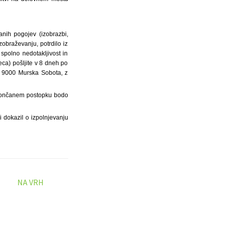
anih pogojev (izobrazbi,
zobraževanju, potrdilo iz
spolno nedotakljivost in
eca) pošljite v 8 dneh po
, 9000 Murska Sobota, z
o končanem postopku bodo
 dokazil o izpolnjevanju
NA VRH