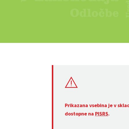
Prikazana vsebina je v skla
dostopne na
PISRS
.