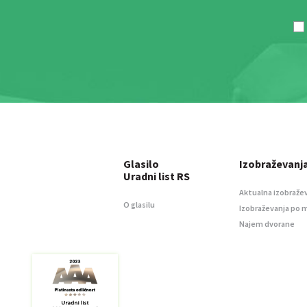
Glasilo
Izobraževanj
Uradni list RS
Aktualna izobraže
O glasilu
Izobraževanja po 
Najem dvorane