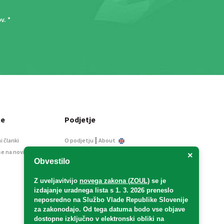
ov
. *
ce
Podjetje
|
i članki
O podjetju
About
se na novice
Kontakt
×
Obvestilo
Informacije javnega
značaja
Z uveljavitvijo
novega zakona (ZOUL)
se je
Oglaševanje
izdajanje uradnega lista s 1. 3. 2026 preneslo
Splošni pogoji
neposredno
na Službo Vlade Republike Slovenije
Izjava o varstvu osebnih
za zakonodajo
. Od tega datuma bodo vse objave
podatkov
dostopne izključno v elektronski obliki na