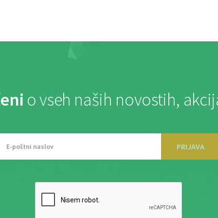
eni
o vseh naših novostih, akci
PRIJAVA