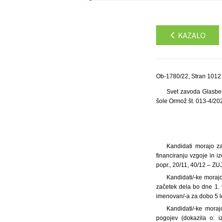
KAZALO
Ob-1780/22, Stran 1012
Svet zavoda Glasben
šole Ormož št. 013-4/20
Kandidati morajo za
financiranju vzgoje in i
popr., 20/11, 40/12 – ZU
Kandidati/-ke moraj
začetek dela bo dne 1. 
imenovan/-a za dobo 5 l
Kandidati/-ke mora
pogojev (dokazila o: i