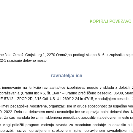
KOPIRAJ POVEZAVO
e šole Ormož, Grajski trg 1, 2270 Ormož,
na podlagi sklepa št. 6 iz zapisnika se
22-1 razpisuje delovno mesto
ravnatelja/-ice
 imenovanje na funkcijo ravnatelja/-ice izpolnjevati pogoje v skladu z določili 
zobraževanja (Uradni list RS, št. 16/07 – uradno prečiščeno besedilo, 36/08, 58/0
JF, 57/12 – ZPCP-2D, 2/15 Odl. US: U-l-269/12-24 in 47/15; v nadaljnjem besedilu:
o imeti pedagoške, vodstvene, organizacijske in druge sposobnosti za uspešno v
9. 2022. Delo na delovnem mestu ravnatelja/-ice se opravlja polni delovni čas. Iz
et. Za čas mandata bo z njim sklenjena pogodba o zaposlitvi na delovnem mestu rav
jo vlogi priložiti program vodenja zavoda za mandatno obdobje in dokazila o i
zobrazbi; nazivu; opravljenem strokovnem izpitu; opravljenem ravnateljskem i