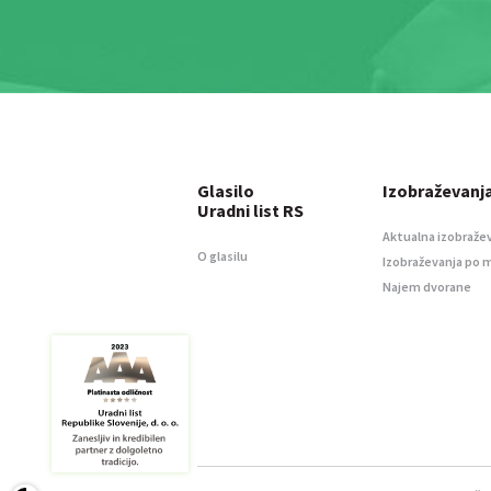
Glasilo
Izobraževanj
Uradni list RS
Aktualna izobraže
O glasilu
Izobraževanja po 
Najem dvorane