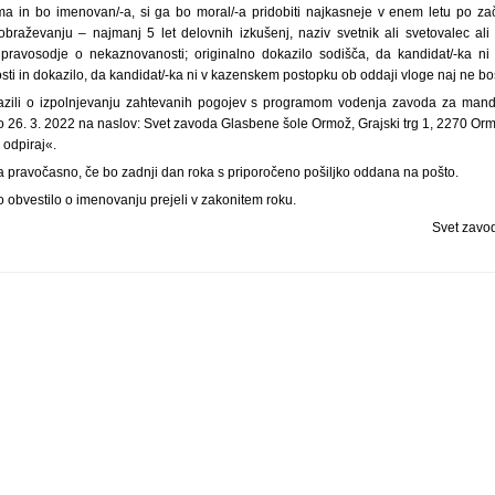
ima in bo imenovan/-a, si ga bo moral/-a pridobiti najkasneje v enem letu po z
zobraževanju – najmanj 5 let delovnih izkušenj, naziv svetnik ali svetovalec ali 
a pravosodje o nekaznovanosti; originalno dokazilo sodišča, da kandidat/-ka n
i in dokazilo, da kandidat/-ka ni v kazenskem postopku ob oddaji vloge naj ne bost
kazili o izpolnjevanju zahtevanih pogojev s programom vodenja zavoda za mand
do 26. 3. 2022 na naslov: Svet zavoda Glasbene šole Ormož, Grajski trg 1, 2270 Or
 odpiraj«.
za pravočasno, če bo zadnji dan roka s priporočeno pošiljko oddana na pošto.
 obvestilo o imenovanju prejeli v zakonitem roku.
Svet zavo