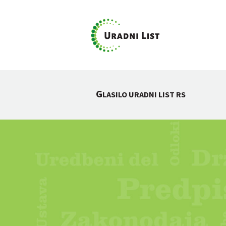
G
LASILO URADNI LIST RS