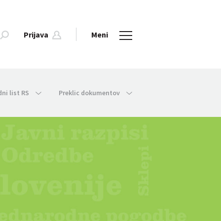
Prijava
Meni
dni list RS
Preklic dokumentov