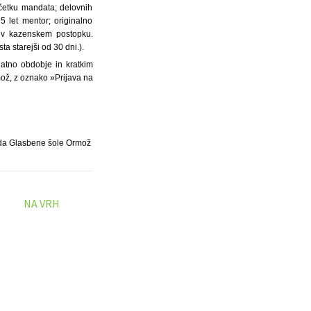
ačetku mandata; delovnih
5 let mentor; originalno
i v kazenskem postopku.
a starejši od 30 dni.).
atno obdobje in kratkim
mož, z oznako »Prijava na
da Glasbene šole Ormož
NA VRH