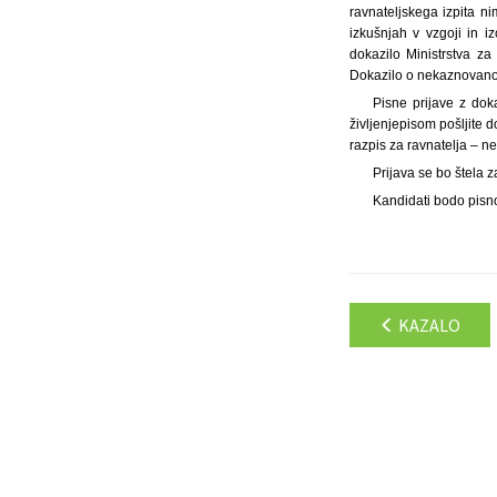
ravnateljskega izpita n
izkušnjah v vzgoji in i
dokazilo Ministrstva z
Dokazilo o nekaznovanost
Pisne prijave z do
življenjepisom pošljite 
razpis za ravnatelja – ne
Prijava se bo štela 
Kandidati bodo pisno
KAZALO