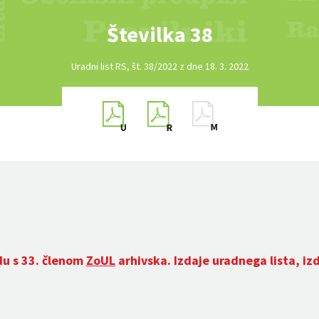
Številka 38
Uradni list RS, št. 38/2022 z dne 18. 3. 2022
du s 33. členom
ZoUL
arhivska. Izdaje uradnega lista, iz