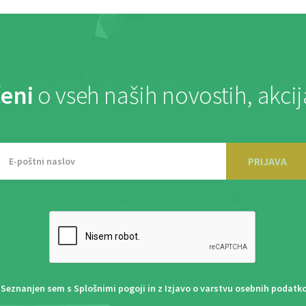
eni
o vseh naših novostih, akci
PRIJAVA
Seznanjen sem s
Splošnimi pogoji
in z
Izjavo o varstvu osebnih podatk