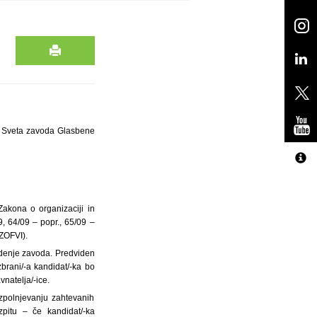
je Sveta zavoda Glasbene
Zakona o organizaciji in
9, 64/09 – popr., 65/09 –
 ZOFVI).
odenje zavoda. Predviden
brani/-a kandidat/-ka bo
natelja/-ice.
zpolnjevanju zahtevanih
zpitu – če kandidat/-ka