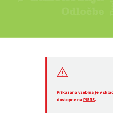
Prikazana vsebina je v skla
dostopne na
PISRS
.