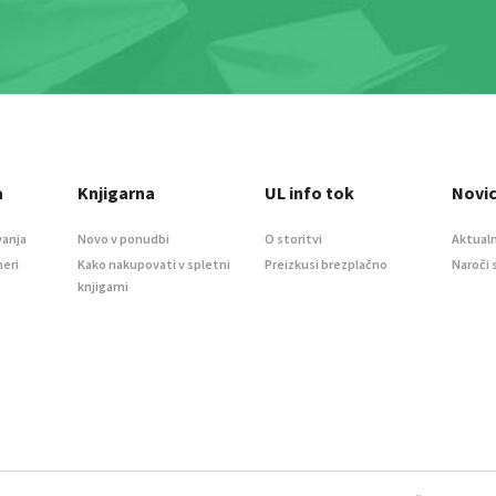
a
Knjigarna
UL info tok
Novi
vanja
Novo v ponudbi
O storitvi
Aktualn
meri
Kako nakupovati v spletni
Preizkusi brezplačno
Naroči 
knjigarni