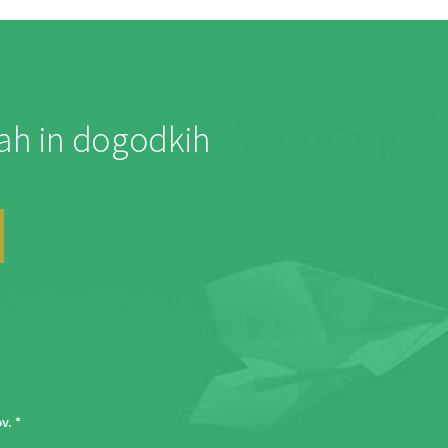
jah in dogodkih
ov
. *