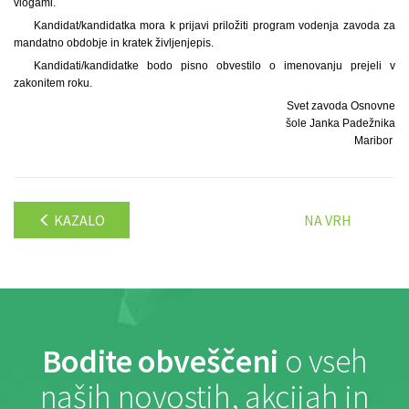
vlogami.
Kandidat/kandidatka mora k prijavi priložiti program vodenja zavoda za
mandatno obdobje in kratek življenjepis.
Kandidati/kandidatke bodo pisno obvestilo o imenovanju prejeli v
zakonitem roku.
Svet zavoda Osnovne
šole Janka Padežnika
Maribor
KAZALO
NA VRH
Bodite obveščeni
o vseh
naših novostih, akcijah in