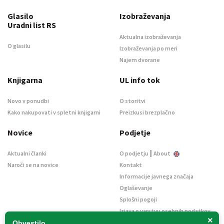
Glasilo
Izobraževanja
Uradni list RS
Aktualna izobraževanja
O glasilu
Izobraževanja po meri
Najem dvorane
Knjigarna
UL info tok
Novo v ponudbi
O storitvi
Kako nakupovati v spletni knjigarni
Preizkusi brezplačno
Novice
Podjetje
|
Aktualni članki
O podjetju
About
Naroči se na novice
Kontakt
Informacije javnega značaja
Oglaševanje
Splošni pogoji
Izjava o varstvu osebnih podatkov
×
E-dražbe
Obvestilo