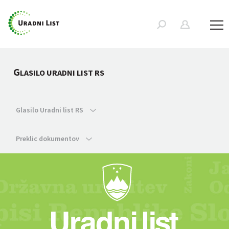
G
LASILO URADNI LIST RS
Glasilo Uradni list RS
Preklic dokumentov