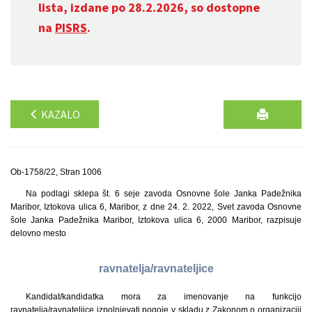
lista, izdane po 28.2.2026, so dostopne
na
PISRS
.
KAZALO
Ob-1758/22, Stran 1006
Na podlagi sklepa št. 6 seje zavoda Osnovne šole Janka Padežnika
Maribor, Iztokova ulica 6, Maribor, z dne 24. 2. 2022, Svet zavoda Osnovne
šole Janka Padežnika Maribor, Iztokova ulica 6, 2000 Maribor, razpisuje
delovno mesto
ravnatelja/ravnateljice
Kandidat/kandidatka mora za imenovanje na funkcijo
ravnatelja/ravnateljice izpolnjevati pogoje v skladu z Zakonom o organizaciji