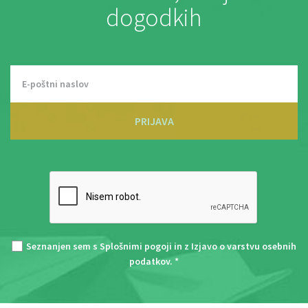
dogodkih
PRIJAVA
Seznanjen sem s
Splošnimi pogoji
in z
Izjavo o varstvu osebnih
podatkov
. *