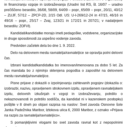
in financiranju vzgoje in izobraževanja (Uradni list RS, št. 16/07 – uradno
prečiščeno besedilo, 36/08, 58/09, 64/09 – popr., 65/09 – popr., 20/11, 40/12
– ZUJF, 57/12 – ZPCP-2D, 2/15 Odl. US: U-I-269/12-24 in 47/15, 46/16 in
49/16 – popr., 25/17 – Zvaj, 123/21 in 172/21 in 207/21; v nadaljnjem
besedilu: ZOFVI).
Kandidati/kandidatke morajo imeti pedagoške, vodstvene, organizacijske
in druge sposobnosti za uspešno vodenje zavoda.
Predviden začetek dela bo dne 1. 9. 2022.
Delo na delovnem mestu ravnatelja/ravnateljice se opravlja polni delovni
čas.
Izbrani kandidat/kandidatka bo imenovan/imenovana za dobo 5 let. Za
čas mandata bo z njim/njo sklenjena pogodba o zaposlitvi na delovnem
mestu ravnatelja/ravnateljice.
Pisne prijave z dokazili o izpolnjevanju zahtevanih pogojev (dokazila o:
izobrazbi, nazivu, opravljenem strokovnem izpitu, opravljenem ravnateljskem
izpitu, delovnih izkušnjah v vzgoji in izobraževanju, potrdilo o
nekaznovanosti in potrdilo sodišča, da kandidat ni v kazenskem postopku)
pošljite v 8 dneh po objavi razpisa na naslov: Svet zavoda Osnovne šole
Janka Padežnika Maribor, Iztokova ulica 6, 2000 Maribor, z oznako »Prijava
na razpis za ravnatelja/ravnateljico«.
S pomanjkljivimi vlogami bo svet zavoda ravnal kot z nepopolnimi