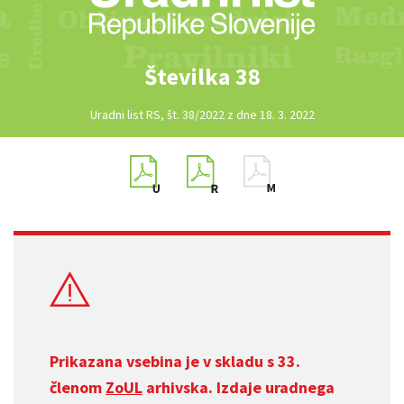
Številka 38
Uradni list RS, št. 38/2022 z dne 18. 3. 2022
Prikazana vsebina je v skladu s 33.
členom
ZoUL
arhivska. Izdaje uradnega