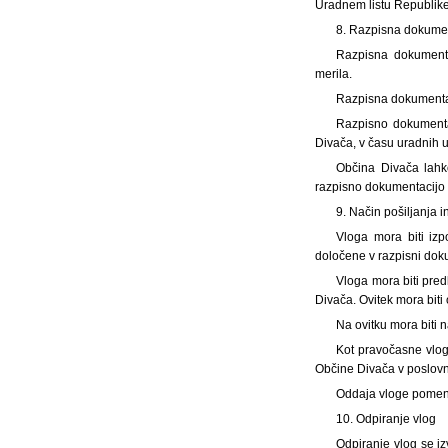
Uradnem listu Republike 
8. Razpisna dokume
Razpisna dokumenta
merila.
Razpisna dokumentaci
Razpisno dokumentac
Divača, v času uradnih u
Občina Divača lahko
razpisno dokumentacijo v t
9. Način pošiljanja 
Vloga mora biti izp
določene v razpisni doku
Vloga mora biti pre
Divača. Ovitek mora biti
Na ovitku mora biti 
Kot pravočasne vlog
Občine Divača v poslovn
Oddaja vloge pomeni, d
10. Odpiranje vlog
Odpiranje vlog se iz