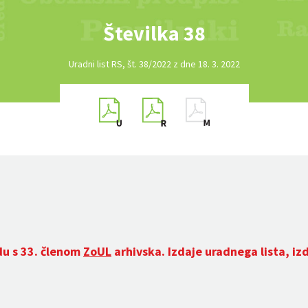
Številka 38
Uradni list RS, št. 38/2022 z dne 18. 3. 2022
du s 33. členom
ZoUL
arhivska. Izdaje uradnega lista, iz