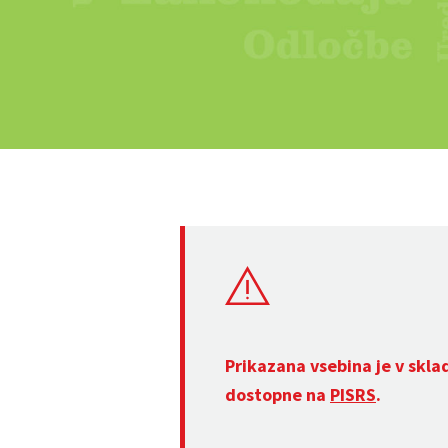
Prikazana vsebina je v skla
dostopne na
PISRS
.