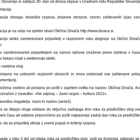
Slovenije in zaključi 30. dan od dneva objave v Uradnem listu Republike Slovenij
ntacija
cija obsega: besedilo razpisa, prijavne obrazce, vzorec zahtevanih izjav, vz
ja je na voljo na spletni strani Občine Divača http://www.divaca.si.
ijo lahko zainteresirani prijavitelji v razpisnem roku dvignejo na Občini Divač
r.
 zainteresiranim prijaviteljem na osnovi njihove izražene pisne zahteve v čas
iskani in/ali v elektronski obliki.
in vsebina vlog
olnjena na ustreznih razpisnih obrazcih in mora vsebovati vse zahtevane prilo
mentaciji.
dložena osebno ali poslana po pošti v zaprtem ovitku na naslov: Občina Divača, Ko
 označen z navedbo: »Ne odpiraj – Javni razpis – kultura 2022«.
navedba vlagatelja: naziv in naslov (sedež).
e se štejejo vloge oddane do vključno zadnjega dne roka za predložitev vlog os
em času ali oddane priporočeno po pošti najkasneje zadnji dan roka za predložitev
a se prijavitelj strinja z vsemi pogoji in kriteriji razpisa.
vede v roku 5 dni od izteka roka za predložitev vlog, vodi ga Komisija, odpirajo se 