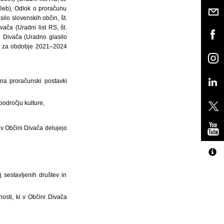
ZDeb), Odlok o proračunu
ilo slovenskih občin, št.
ača (Uradni list RS, št.
ni Divača (Uradno glasilo
ača za obdobje 2021–2024
na proračunski postavki
 področju kulture,
i v Občini Divača delujejo
 sestavljenih društev in
osti, ki v Občini Divača