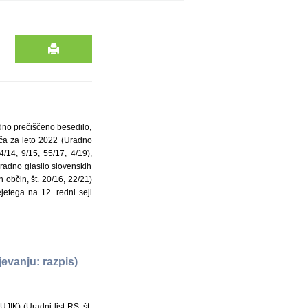
adno prečiščeno besedilo,
ača za leto 2022 (Uradno
4/14, 9/15, 55/17, 4/19),
Uradno glasilo slovenskih
h občin, št. 20/16, 22/21)
etega na 12. redni seji
jevanju: razpis)
IK) (Uradni list RS, št.