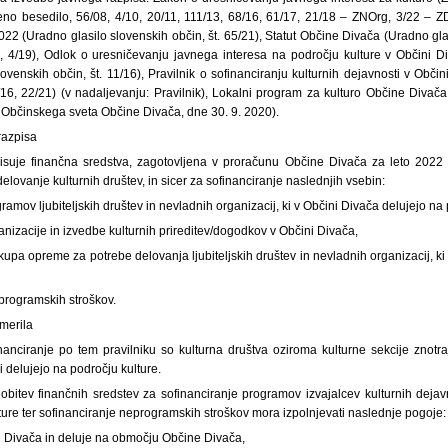
no besedilo, 56/08, 4/10, 20/11, 111/13, 68/16, 61/17, 21/18 – ZNOrg, 3/22 – 
22 (Uradno glasilo slovenskih občin, št. 65/21), Statut Občine Divača (Uradno glas
7, 4/19), Odlok o uresničevanju javnega interesa na področju kulture v Občini Div
ovenskih občin, št. 11/16), Pravilnik o sofinanciranju kulturnih dejavnosti v Obči
0/16, 22/21) (v nadaljevanju: Pravilnik), Lokalni program za kulturo Občine Div
ji Občinskega sveta Občine Divača, dne 30. 9. 2020).
razpisa
isuje finančna sredstva, zagotovljena v proračunu Občine Divača za leto 2022 
lovanje kulturnih društev, in sicer za sofinanciranje naslednjih vsebin:
gramov ljubiteljskih društev in nevladnih organizacij, ki v Občini Divača delujejo na
ganizacije in izvedbe kulturnih prireditev/dogodkov v Občini Divača,
nakupa opreme za potrebe delovanja ljubiteljskih društev in nevladnih organizacij, k
eprogramskih stroškov.
 merila
nanciranje po tem pravilniku so kulturna društva oziroma kulturne sekcije znotraj
i delujejo na področju kulture.
obitev finančnih sredstev za sofinanciranje programov izvajalcev kulturnih dejavn
ture ter sofinanciranje neprogramskih stroškov mora izpolnjevati naslednje pogoje:
i Divača in deluje na območju Občine Divača,