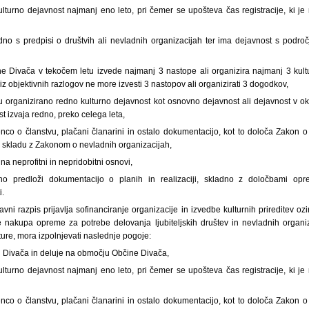
ulturno dejavnost najmanj eno leto, pri čemer se upošteva čas registracije, ki j
adno s predpisi o društvih ali nevladnih organizacijah ter ima dejavnost s podro
 Divača v tekočem letu izvede najmanj 3 nastope ali organizira najmanj 3 kult
u iz objektivnih razlogov ne more izvesti 3 nastopov ali organizirati 3 dogodkov,
u organizirano redno kulturno dejavnost kot osnovno dejavnost ali dejavnost v o
t izvaja redno, preko celega leta,
nco o članstvu, plačani članarini in ostalo dokumentacijo, kot to določa Zakon o 
v skladu z Zakonom o nevladnih organizacijah,
na neprofitni in nepridobitni osnovi,
no predloži dokumentacijo o planih in realizaciji, skladno z določbami opr
i.
avni razpis prijavlja sofinanciranje organizacije in izvedbe kulturnih prireditev 
e nakupa opreme za potrebe delovanja ljubiteljskih društev in nevladnih organiz
ture, mora izpolnjevati naslednje pogoje:
i Divača in deluje na območju Občine Divača,
ulturno dejavnost najmanj eno leto, pri čemer se upošteva čas registracije, ki j
nco o članstvu, plačani članarini in ostalo dokumentacijo, kot to določa Zakon o 