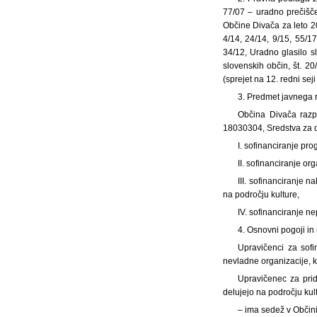
77/07 – uradno prečišče
Občine Divača za leto 20
4/14, 24/14, 9/15, 55/1
34/12, Uradno glasilo sl
slovenskih občin, št. 2
(sprejet na 12. redni se
3. Predmet javnega 
Občina Divača razp
18030304, Sredstva za de
I. sofinanciranje pro
II. sofinanciranje or
III. sofinanciranje 
na področju kulture,
IV. sofinanciranje n
4. Osnovni pogoji in
Upravičenci za sofi
nevladne organizacije, k
Upravičenec za prid
delujejo na področju kul
– ima sedež v Občin