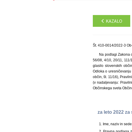
KAZALO
Št. 410-0014/2022-3 Ob
Na podlagi Zakona o 
56/08, 4/10, 20/11, 111
glasilo slovenskih občin
Odloka o uresničevanju j
občin, št. 11/16), Pravil
(v nadaljevanju: Pravi
Občinskega sveta Občine
za leto 2022 za
1. Ime, naziv in sed
2. Pravna podlaga z