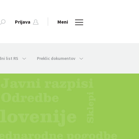
Prijava
Meni
dni list RS
Preklic dokumentov