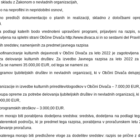
v skladu z Zakonom o nevladnih organizacijah,
o na neprofitni in nepridobitni osnovi,
no predloži dokumentacijo o planih in realizaciji, skladno z določbami opr
i.
, na podlagi katerih bodo vrednoteni upravičeni programi, prijavljeni na razpis, 
vljena na spletni strani Občine Divača http://www.divaca.si in so sestavni del Pravil
ivih sredstev, namenjenih za predmet javnega razpisa
sofinanciranje kulturnih dejavnosti v Občini Divača za leto 2022 je zagotovljena
 delovanje kulturnih društev. Za izvedbo Javnega razpisa za leto 2022 za s
ača se nameni 35.000,00 EUR, od tega se nameni za:
ogramov ljubiteljskih društev in nevladnih organizacij, ki v Občini Divača deluj
rganizacije in izvedbe kulturnih prireditev/dogodkov v Občini Divača – 7.000,00 EUR
nakupa opreme za potrebe delovanja ljubiteljskih društev in nevladnih organizacij, k
.000,00 EUR,
neprogramskih stroškov – 3.000,00 EUR.
em morajo biti porabljena dodeljena sredstva: sredstva, dodeljena na podlagi tega
eremkoli področju, ki je predmet tega razpisa, porabljena v proračunskem letu 
vrševanje proračuna.
 katerega morajo biti predložene vloge za dodelitev sredstev: razpis se prične z