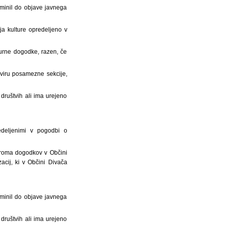
e minil do objave javnega
čja kulture opredeljeno v
urne dogodke, razen, če
kviru posamezne sekcije,
društvih ali ima urejeno
edeljenimi v pogodbi o
oziroma dogodkov v Občini
acij, ki v Občini Divača
e minil do objave javnega
društvih ali ima urejeno