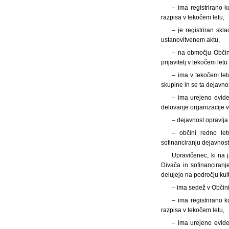
– ima registrirano k
razpisa v tekočem letu,
– je registriran skl
ustanovitvenem aktu,
– na območju Občine
prijavitelj v tekočem let
– ima v tekočem let
skupine in se ta dejavnos
– ima urejeno evide
delovanje organizacije 
– dejavnost opravlja 
– občini redno let
sofinanciranju dejavnost
Upravičenec, ki na j
Divača in sofinanciranj
delujejo na področju kul
– ima sedež v Občin
– ima registrirano k
razpisa v tekočem letu,
– ima urejeno evide