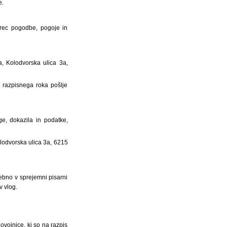
e.
orec pogodbe, pogoje in
a, Kolodvorska ulica 3a,
u razpisnega roka pošlje
ge, dokazila in podatke,
lodvorska ulica 3a, 6215
ebno v sprejemni pisarni
 vlog.
ovojnice, ki so na razpis