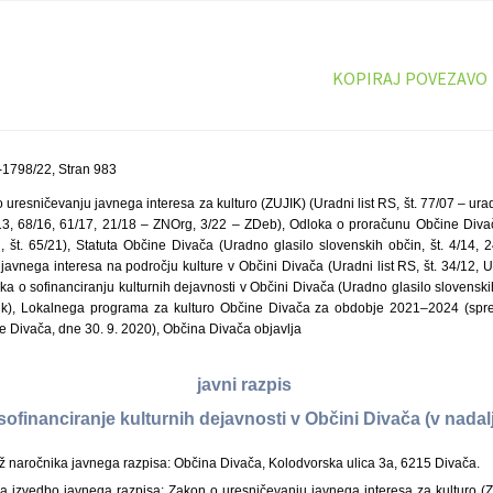
KOPIRAJ POVEZAVO
-1798/22, Stran 983
uresničevanju javnega interesa za kulturo (ZUJIK) (Uradni list RS, št. 77/07 – ur
/13, 68/16, 61/17, 21/18 – ZNOrg, 3/22 – ZDeb), Odloka o proračunu Občine Div
, št. 65/21), Statuta Občine Divača (Uradno glasilo slovenskih občin, št. 4/14, 2
avnega interesa na področju kulture v Občini Divača (Uradni list RS, št. 34/12, 
nika o sofinanciranju kulturnih dejavnosti v Občini Divača (Uradno glasilo slovenski
lnik), Lokalnega programa za kulturo Občine Divača za obdobje 2021–2024 (sprej
 Divača, dne 30. 9. 2020), Občina Divača objavlja
javni razpis
 sofinanciranje kulturnih dejavnosti v Občini Divača (v nadal
ež naročnika javnega razpisa: Občina Divača, Kolodvorska ulica 3a, 6215 Divača.
a izvedbo javnega razpisa: Zakon o uresničevanju javnega interesa za kulturo (ZUJ