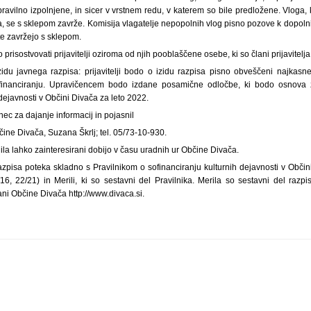
ravilno izpolnjene, in sicer v vrstnem redu, v katerem so bile predložene. Vloga, k
, se s sklepom zavrže. Komisija vlagatelje nepopolnih vlog pisno pozove k dopolnitv
te zavržejo s sklepom.
prisostvovati prijavitelji oziroma od njih pooblaščene osebe, ki so člani prijavitelja
idu javnega razpisa: prijavitelji bodo o izidu razpisa pisno obveščeni najkas
ofinanciranju. Upravičencem bodo izdane posamične odločbe, ki bodo osnova
dejavnosti v Občini Divača za leto 2022.
nec za dajanje informacij in pojasnil
ine Divača, Suzana Škrlj; tel. 05/73-10-930.
nila lahko zainteresirani dobijo v času uradnih ur Občine Divača.
zpisa poteka skladno s Pravilnikom o sofinanciranju kulturnih dejavnosti v Občin
16, 22/21) in Merili, ki so sestavni del Pravilnika. Merila so sestavni del razp
ani Občine Divača http://www.divaca.si.