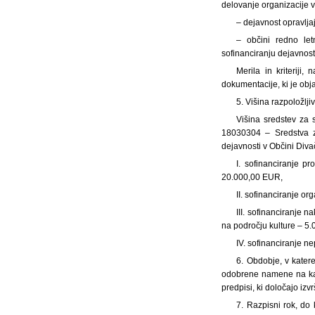
delovanje organizacije 
– dejavnost opravljaj
– občini redno let
sofinanciranju dejavnost
Merila in kriteriji
dokumentacije, ki je obja
5. Višina razpoložlj
Višina sredstev za 
18030304 – Sredstva za
dejavnosti v Občini Div
I. sofinanciranje pr
20.000,00 EUR,
II. sofinanciranje o
III. sofinanciranje 
na področju kulture – 5
IV. sofinanciranje 
6. Obdobje, v kater
odobrene namene na kat
predpisi, ki določajo iz
7. Razpisni rok, do