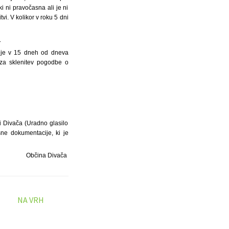
i ni pravočasna ali je ni
i. V kolikor v roku 5 dni
.
neje v 15 dneh od dneva
 za sklenitev pogodbe o
i Divača (Uradno glasilo
isne dokumentacije, ki je
Občina Divača
NA VRH