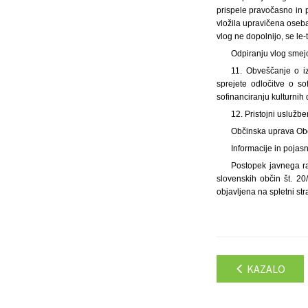
prispele pravočasno in p
vložila upravičena oseba
vlog ne dopolnijo, se le-
Odpiranju vlog smejo 
11. Obveščanje o iz
sprejete odločitve o s
sofinanciranju kulturnih 
12. Pristojni uslužbe
Občinska uprava Obč
Informacije in pojas
Postopek javnega ra
slovenskih občin št. 20/
objavljena na spletni str
KAZALO