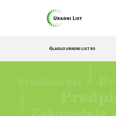
G
LASILO URADNI LIST RS