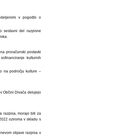
edeljenimi v pogodbi o
so sestavni del razpisne
nika.
 na proračunski postavki
ofinanciranje kulturnih
ejo na področju kulture –
,
i v Občini Divača delujejo
 razpisa, morajo biti za
2022 oziroma v skladu s
 dnevom objave razpisa v