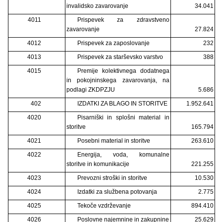
invalidsko zavarovanje
34.041
4011
Prispevek za zdravstveno
zavarovanje
27.824
4012
Prispevek za zaposlovanje
232
4013
Prispevek za starševsko varstvo
388
4015
Premije kolektivnega dodatnega
in pokojninskega zavarovanja, na
podlagi ZKDPZJU
5.686
402
IZDATKI ZA BLAGO IN STORITVE
1.952.641
4020
Pisarniški in splošni material in
storitve
165.794
4021
Posebni material in storitve
263.610
4022
Energija, voda, komunalne
storitve in komunikacije
221.255
4023
Prevozni stroški in storitve
10.530
4024
Izdatki za službena potovanja
2.775
4025
Tekoče vzdrževanje
894.410
4026
Poslovne najemnine in zakupnine
25.629