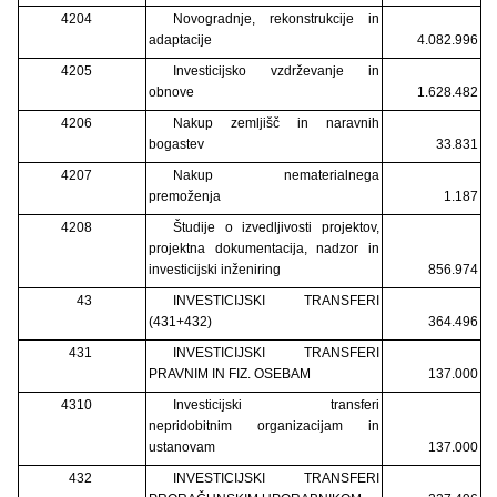
4204
Novogradnje, rekonstrukcije in
adaptacije
4.082.996
4205
Investicijsko vzdrževanje in
obnove
1.628.482
4206
Nakup zemljišč in naravnih
bogastev
33.831
4207
Nakup nematerialnega
premoženja
1.187
4208
Študije o izvedljivosti projektov,
projektna dokumentacija, nadzor in
investicijski inženiring
856.974
43
INVESTICIJSKI TRANSFERI
(431+432)
364.496
431
INVESTICIJSKI TRANSFERI
PRAVNIM IN FIZ. OSEBAM
137.000
4310
Investicijski transferi
nepridobitnim organizacijam in
ustanovam
137.000
432
INVESTICIJSKI TRANSFERI