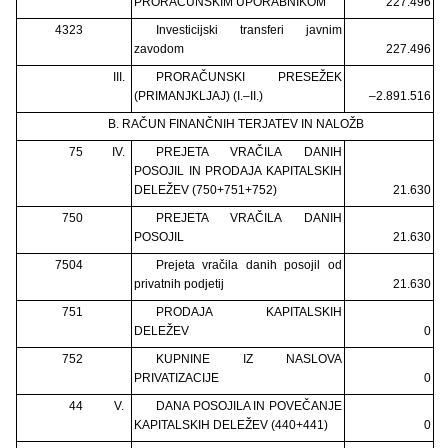
PRORAČUNSKIM UPORABNIKOM
227.496
4323
Investicijski transferi javnim
zavodom
227.496
III.
PRORAČUNSKI PRESEŽEK
(PRIMANJKLJAJ) (I.–II.)
–2.891.516
B. RAČUN FINANČNIH TERJATEV IN NALOŽB
75
IV.
PREJETA VRAČILA DANIH
POSOJIL IN PRODAJA KAPITALSKIH
DELEŽEV (750+751+752)
21.630
750
PREJETA VRAČILA DANIH
POSOJIL
21.630
7504
Prejeta vračila danih posojil od
privatnih podjetij
21.630
751
PRODAJA KAPITALSKIH
DELEŽEV
0
752
KUPNINE IZ NASLOVA
PRIVATIZACIJE
0
44
V.
DANA POSOJILA IN POVEČANJE
KAPITALSKIH DELEŽEV (440+441)
0