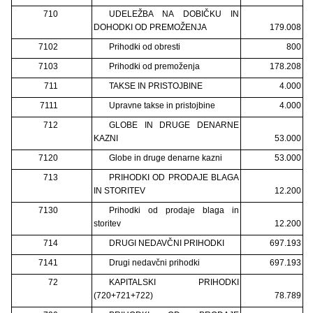
710
UDELEŽBA NA DOBIČKU IN
DOHODKI OD PREMOŽENJA
179.008
7102
Prihodki od obresti
800
7103
Prihodki od premoženja
178.208
711
TAKSE IN PRISTOJBINE
4.000
7111
Upravne takse in pristojbine
4.000
712
GLOBE IN DRUGE DENARNE
KAZNI
53.000
7120
Globe in druge denarne kazni
53.000
713
PRIHODKI OD PRODAJE BLAGA
IN STORITEV
12.200
7130
Prihodki od prodaje blaga in
storitev
12.200
714
DRUGI NEDAVČNI PRIHODKI
697.193
7141
Drugi nedavčni prihodki
697.193
72
KAPITALSKI PRIHODKI
(720+721+722)
78.789