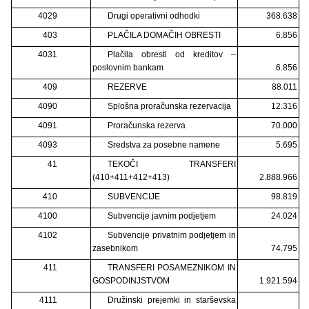
4029
Drugi operativni odhodki
368.638
403
PLAČILA DOMAČIH OBRESTI
6.856
4031
Plačila obresti od kreditov –
poslovnim bankam
6.856
409
REZERVE
88.011
4090
Splošna proračunska rezervacija
12.316
4091
Proračunska rezerva
70.000
4093
Sredstva za posebne namene
5.695
41
TEKOČI TRANSFERI
(410+411+412+413)
2.888.966
410
SUBVENCIJE
98.819
4100
Subvencije javnim podjetjem
24.024
4102
Subvencije privatnim podjetjem in
zasebnikom
74.795
411
TRANSFERI POSAMEZNIKOM IN
GOSPODINJSTVOM
1.921.594
4111
Družinski prejemki in starševska