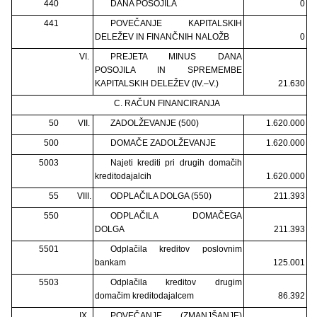
440
DANA POSOJILA
0
441
POVEČANJE KAPITALSKIH
DELEŽEV IN FINANČNIH NALOŽB
0
VI.
PREJETA MINUS DANA
POSOJILA IN SPREMEMBE
KAPITALSKIH DELEŽEV (IV.–V.)
21.630
C. RAČUN FINANCIRANJA
50
VII.
ZADOLŽEVANJE (500)
1.620.000
500
DOMAČE ZADOLŽEVANJE
1.620.000
5003
Najeti krediti pri drugih domačih
kreditodajalcih
1.620.000
55
VIII.
ODPLAČILA DOLGA (550)
211.393
550
ODPLAČILA DOMAČEGA
DOLGA
211.393
5501
Odplačila kreditov poslovnim
bankam
125.001
5503
Odplačila kreditov drugim
domačim kreditodajalcem
86.392
IX.
POVEČANJE (ZMANJŠANJE)