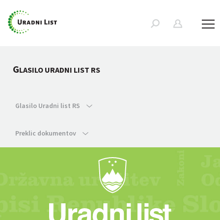
G
LASILO URADNI LIST RS
Glasilo Uradni list RS
Preklic dokumentov