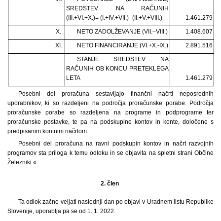
SREDSTEV NA RAČUNIH
(III.+VI.+X.)= (I.+IV.+VII.)–(II.+V.+VIII.)
–1.461.279
X.
NETO ZADOLŽEVANJE (VII.–VIII.)
1.408.607
XI.
NETO FINANCIRANJE (VI.+X.-IX.)
2.891.516
STANJE SREDSTEV NA
RAČUNIH OB KONCU PRETEKLEGA
LETA
1.461.279
Posebni del proračuna sestavljajo finančni načrti neposrednih
uporabnikov, ki so razdeljeni na področja proračunske porabe. Področja
proračunske porabe so razdeljena na programe in podprograme ter
proračunske postavke, te pa na podskupine kontov in konte, določene s
predpisanim kontnim načrtom.
Posebni del proračuna na ravni podskupin kontov in načrt razvojnih
programov sta priloga k temu odloku in se objavita na spletni strani Občine
Železniki.«
2. člen
Ta odlok začne veljati naslednji dan po objavi v Uradnem listu Republike
Slovenije, uporablja pa se od 1. 1. 2022.