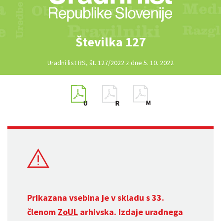
Številka 127
Uradni list RS, št. 127/2022 z dne 5. 10. 2022
Prikazana vsebina je v skladu s 33.
členom
ZoUL
arhivska. Izdaje uradnega