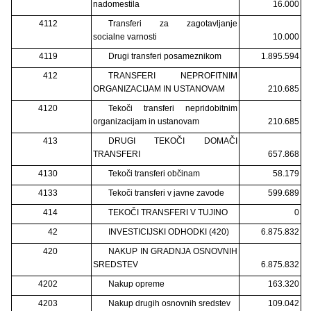
nadomestila
16.000
4112
Transferi za zagotavljanje
socialne varnosti
10.000
4119
Drugi transferi posameznikom
1.895.594
412
TRANSFERI NEPROFITNIM
ORGANIZACIJAM IN USTANOVAM
210.685
4120
Tekoči transferi nepridobitnim
organizacijam in ustanovam
210.685
413
DRUGI TEKOČI DOMAČI
TRANSFERI
657.868
4130
Tekoči transferi občinam
58.179
4133
Tekoči transferi v javne zavode
599.689
414
TEKOČI TRANSFERI V TUJINO
0
42
INVESTICIJSKI ODHODKI (420)
6.875.832
420
NAKUP IN GRADNJA OSNOVNIH
SREDSTEV
6.875.832
4202
Nakup opreme
163.320
4203
Nakup drugih osnovnih sredstev
109.042