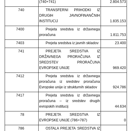
(740+741)
2.804.573
740
TRANSFERNI PRIHODKI IZ
DRUGIH JAVNOFINANČNIH
INSTITUCIJ
1.835.153
7400
Prejeta sredstva iz državnega
proračuna
1.811.753
7403
Prejeta sredstva iz javnih skladov
23.400
741
PREJETA SREDSTVA IZ
DRŽAVNEGA PRORAČUNA IZ
SREDSTEV PRORAČUNA
EVROPSKE UNIJE
969.420
7412
Prejeta sredstva iz državnega
proračuna iz sredstev proračuna
Evropske unije iz strukturnih skladov
924.786
7417
Prejeta sredstva iz državnega
proračuna – iz sredstev drugih
evropskih institucij
44.634
78
PREJETA SREDSTVA IZ
EVROPSKE UNIJE (786+787)
0
786
OSTALA PREJETA SREDSTVA IZ