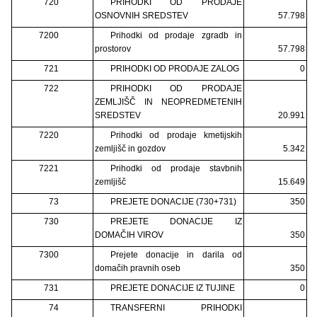
720
PRIHODKI OD PRODAJE
OSNOVNIH SREDSTEV
57.798
7200
Prihodki od prodaje zgradb in
prostorov
57.798
721
PRIHODKI OD PRODAJE ZALOG
0
722
PRIHODKI OD PRODAJE
ZEMLJIŠČ IN NEOPREDMETENIH
SREDSTEV
20.991
7220
Prihodki od prodaje kmetijskih
zemljišč in gozdov
5.342
7221
Prihodki od prodaje stavbnih
zemljišč
15.649
73
PREJETE DONACIJE (730+731)
350
730
PREJETE DONACIJE IZ
DOMAČIH VIROV
350
7300
Prejete donacije in darila od
domačih pravnih oseb
350
731
PREJETE DONACIJE IZ TUJINE
0
74
TRANSFERNI PRIHODKI