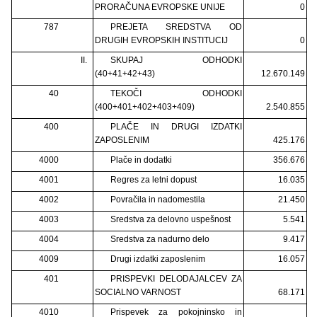
PRORAČUNA EVROPSKE UNIJE
0
787
PREJETA SREDSTVA OD
DRUGIH EVROPSKIH INSTITUCIJ
0
II.
SKUPAJ ODHODKI
(40+41+42+43)
12.670.149
40
TEKOČI ODHODKI
(400+401+402+403+409)
2.540.855
400
PLAČE IN DRUGI IZDATKI
ZAPOSLENIM
425.176
4000
Plače in dodatki
356.676
4001
Regres za letni dopust
16.035
4002
Povračila in nadomestila
21.450
4003
Sredstva za delovno uspešnost
5.541
4004
Sredstva za nadurno delo
9.417
4009
Drugi izdatki zaposlenim
16.057
401
PRISPEVKI DELODAJALCEV ZA
SOCIALNO VARNOST
68.171
4010
Prispevek za pokojninsko in