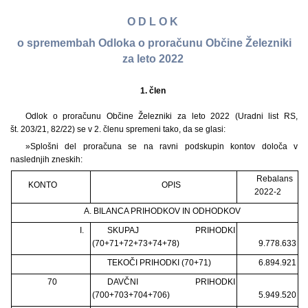
O D L O K
o spremembah Odloka o proračunu Občine Železniki
za leto 2022
1. člen
Odlok o proračunu Občine Železniki za leto 2022 (Uradni list RS,
št. 203/21, 82/22) se v 2. členu spremeni tako, da se glasi:
»Splošni del proračuna se na ravni podskupin kontov določa v
naslednjih zneskih:
Rebalans
KONTO
OPIS
2022-2
A. BILANCA PRIHODKOV IN ODHODKOV
I.
SKUPAJ PRIHODKI
(70+71+72+73+74+78)
9.778.633
TEKOČI PRIHODKI (70+71)
6.894.921
70
DAVČNI PRIHODKI
(700+703+704+706)
5.949.520