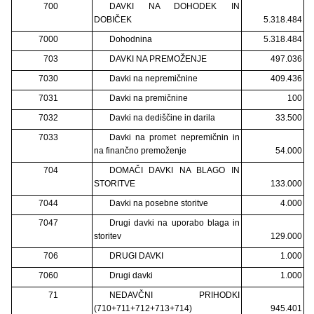
700
DAVKI NA DOHODEK IN
DOBIČEK
5.318.484
7000
Dohodnina
5.318.484
703
DAVKI NA PREMOŽENJE
497.036
7030
Davki na nepremičnine
409.436
7031
Davki na premičnine
100
7032
Davki na dediščine in darila
33.500
7033
Davki na promet nepremičnin in
na finančno premoženje
54.000
704
DOMAČI DAVKI NA BLAGO IN
STORITVE
133.000
7044
Davki na posebne storitve
4.000
7047
Drugi davki na uporabo blaga in
storitev
129.000
706
DRUGI DAVKI
1.000
7060
Drugi davki
1.000
71
NEDAVČNI PRIHODKI
(710+711+712+713+714)
945.401