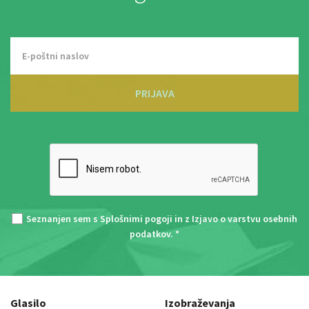
PRIJAVA
Seznanjen sem s
Splošnimi pogoji
in z
Izjavo o varstvu osebnih
podatkov
. *
Glasilo
Izobraževanja