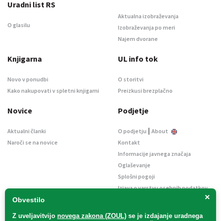
Uradni list RS
Aktualna izobraževanja
O glasilu
Izobraževanja po meri
Najem dvorane
Knjigarna
UL info tok
Novo v ponudbi
O storitvi
Kako nakupovati v spletni knjigarni
Preizkusi brezplačno
Novice
Podjetje
|
Aktualni članki
O podjetju
About
Naroči se na novice
Kontakt
Informacije javnega značaja
Oglaševanje
Splošni pogoji
Izjava o varstvu osebnih podatkov
×
E-dražbe
Obvestilo
Z uveljavitvijo
novega zakona (ZOUL)
se je
izdajanje uradnega