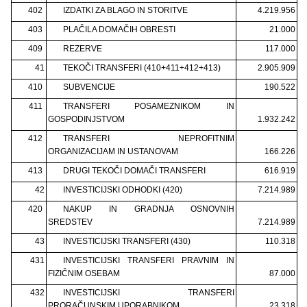
402
IZDATKI ZA BLAGO IN STORITVE
4.219.956
403
PLAČILA DOMAČIH OBRESTI
21.000
409
REZERVE
117.000
41
TEKOČI TRANSFERI (410+411+412+413)
2.905.909
410
SUBVENCIJE
190.522
411
TRANSFERI POSAMEZNIKOM IN
GOSPODINJSTVOM
1.932.242
412
TRANSFERI NEPROFITNIM
ORGANIZACIJAM IN USTANOVAM
166.226
413
DRUGI TEKOČI DOMAČI TRANSFERI
616.919
42
INVESTICIJSKI ODHODKI (420)
7.214.989
420
NAKUP IN GRADNJA OSNOVNIH
SREDSTEV
7.214.989
43
INVESTICIJSKI TRANSFERI (430)
110.318
431
INVESTICIJSKI TRANSFERI PRAVNIM IN
FIZIČNIM OSEBAM
87.000
432
INVESTICIJSKI TRANSFERI
PRORAČUNSKIM UPORABNIKOM
23.318