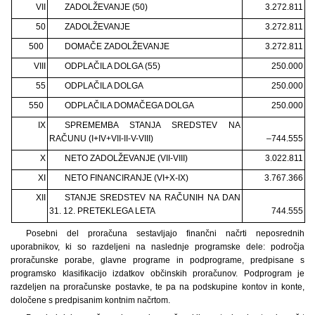
VII
ZADOLŽEVANJE (50)
3.272.811
50
ZADOLŽEVANJE
3.272.811
500
DOMAČE ZADOLŽEVANJE
3.272.811
VIII
ODPLAČILA DOLGA (55)
250.000
55
ODPLAČILA DOLGA
250.000
550
ODPLAČILA DOMAČEGA DOLGA
250.000
IX
SPREMEMBA STANJA SREDSTEV NA
RAČUNU (I+IV+VII-II-V-VIII)
–744.555
X
NETO ZADOLŽEVANJE (VII-VIII)
3.022.811
XI
NETO FINANCIRANJE (VI+X-IX)
3.767.366
XII
STANJE SREDSTEV NA RAČUNIH NA DAN
31. 12. PRETEKLEGA LETA
744.555
Posebni del proračuna sestavljajo finančni načrti neposrednih
uporabnikov, ki so razdeljeni na naslednje programske dele: področja
proračunske porabe, glavne programe in podprograme, predpisane s
programsko klasifikacijo izdatkov občinskih proračunov. Podprogram je
razdeljen na proračunske postavke, te pa na podskupine kontov in konte,
določene s predpisanim kontnim načrtom.