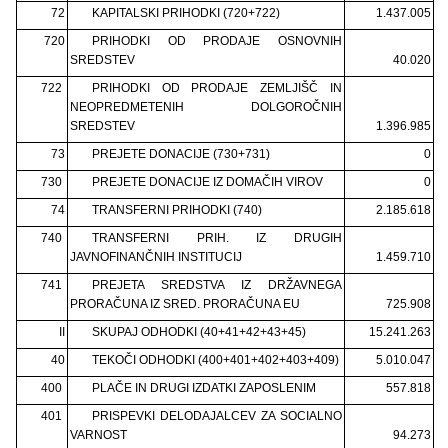
72
KAPITALSKI PRIHODKI (720+722)
1.437.005
720
PRIHODKI OD PRODAJE OSNOVNIH
SREDSTEV
40.020
722
PRIHODKI OD PRODAJE ZEMLJIŠČ IN
NEOPREDMETENIH DOLGOROČNIH
SREDSTEV
1.396.985
73
PREJETE DONACIJE (730+731)
0
730
PREJETE DONACIJE IZ DOMAČIH VIROV
0
74
TRANSFERNI PRIHODKI (740)
2.185.618
740
TRANSFERNI PRIH. IZ DRUGIH
JAVNOFINANČNIH INSTITUCIJ
1.459.710
741
PREJETA SREDSTVA IZ DRŽAVNEGA
PRORAČUNA IZ SRED. PRORAČUNA EU
725.908
II
SKUPAJ ODHODKI (40+41+42+43+45)
15.241.263
40
TEKOČI ODHODKI (400+401+402+403+409)
5.010.047
400
PLAČE IN DRUGI IZDATKI ZAPOSLENIM
557.818
401
PRISPEVKI DELODAJALCEV ZA SOCIALNO
VARNOST
94.273