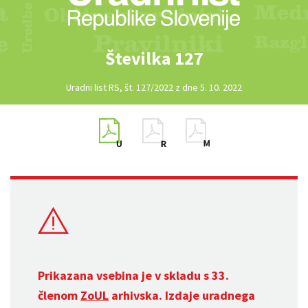
Številka 127
Uradni list RS, št. 127/2022 z dne 5. 10. 2022
Prikazana vsebina je v skladu s 33.
členom
ZoUL
arhivska. Izdaje uradnega