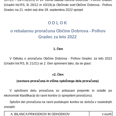
187/21 – ZIPRS2223) in 16. člena Statuta Občine Dobrova - Polhov Gradec
(Uradni list RS, št. 26/12 in 43/19) je Občinski svet Občine Dobrova - Polhov
Gradec na 21. redni seji dne 28. septembra 2022 sprejel
O D L O K
o rebalansu proračuna Občine Dobrova - Polhov
Gradec za leto 2022
1.
člen
V Odloku o proračunu Občine Dobrova - Polhov Gradec za leto 2022
(Uradni list RS, št. 21/21) se 2. člen spremeni tako, da se glasi:
»2. člen
(sestava proračuna in višina splošnega dela proračuna)
V splošnem delu proračuna so prikazani prejemki in izdatki po
ekonomski klasifikaciji do ravni kontov (v sprejetem proračunu).
Splošni del proračuna na ravni podskupin kontov se določa v naslednjih
zneskih:
A. BILANCA PRIHODKOV IN ODHODKOV
v eurih