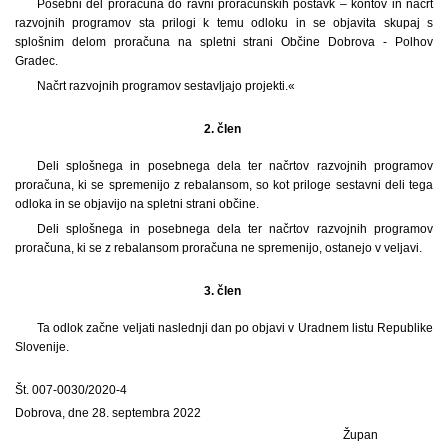
Posebni del proračuna do ravni proračunskih postavk – kontov in načrt
razvojnih programov sta prilogi k temu odloku in se objavita skupaj s
splošnim delom proračuna na spletni strani Občine Dobrova - Polhov
Gradec.
Načrt razvojnih programov sestavljajo projekti.«
2. člen
Deli splošnega in posebnega dela ter načrtov razvojnih programov
proračuna, ki se spremenijo z rebalansom, so kot priloge sestavni deli tega
odloka in se objavijo na spletni strani občine.
Deli splošnega in posebnega dela ter načrtov razvojnih programov
proračuna, ki se z rebalansom proračuna ne spremenijo, ostanejo v veljavi.
3. člen
Ta odlok začne veljati naslednji dan po objavi v Uradnem listu Republike
Slovenije.
Št. 007-0030/2020-4
Dobrova, dne 28. septembra 2022
Župan