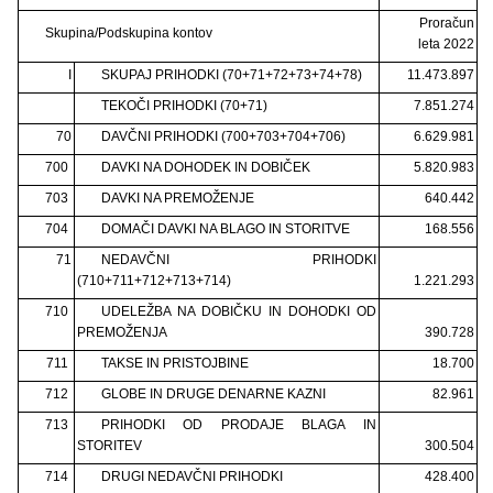
Proračun
Skupina/Podskupina kontov
leta 2022
I
SKUPAJ PRIHODKI (70+71+72+73+74+78)
11.473.897
TEKOČI PRIHODKI (70+71)
7.851.274
70
DAVČNI PRIHODKI (700+703+704+706)
6.629.981
700
DAVKI NA DOHODEK IN DOBIČEK
5.820.983
703
DAVKI NA PREMOŽENJE
640.442
704
DOMAČI DAVKI NA BLAGO IN STORITVE
168.556
71
NEDAVČNI PRIHODKI
(710+711+712+713+714)
1.221.293
710
UDELEŽBA NA DOBIČKU IN DOHODKI OD
PREMOŽENJA
390.728
711
TAKSE IN PRISTOJBINE
18.700
712
GLOBE IN DRUGE DENARNE KAZNI
82.961
713
PRIHODKI OD PRODAJE BLAGA IN
STORITEV
300.504
714
DRUGI NEDAVČNI PRIHODKI
428.400