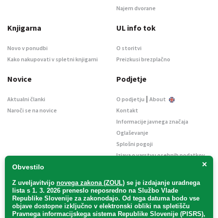
Najem dvorane
Knjigarna
UL info tok
Novo v ponudbi
O storitvi
Kako nakupovati v spletni knjigarni
Preizkusi brezplačno
Novice
Podjetje
|
Aktualni članki
O podjetju
About
Naroči se na novice
Kontakt
Informacije javnega značaja
Oglaševanje
Splošni pogoji
Izjava o varstvu osebnih podatkov
×
E-dražbe
Obvestilo
Z uveljavitvijo
novega zakona (ZOUL)
se je
izdajanje uradnega
lista s 1. 3. 2026 preneslo
neposredno
na Službo Vlade
Republike Slovenije za zakonodajo
. Od tega datuma bodo vse
objave dostopne izključno v elektronski obliki na spletišču
Pravnega informacijskega sistema Republike Slovenije (PISRS),