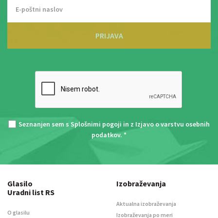
PRIJAVA
Seznanjen sem s
Splošnimi pogoji
in z
Izjavo o varstvu osebnih
podatkov
. *
Glasilo
Izobraževanja
Uradni list RS
Aktualna izobraževanja
O glasilu
Izobraževanja po meri