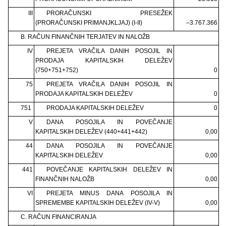
III
PRORAČUNSKI PRESEŽEK
(PRORAČUNSKI PRIMANJKLJAJ) (I-II)
–3.767.366
B. RAČUN FINANČNIH TERJATEV IN NALOŽB
IV
PREJETA VRAČILA DANIH POSOJIL IN
PRODAJA KAPITALSKIH DELEŽEV
(750+751+752)
0
75
PREJETA VRAČILA DANIH POSOJIL IN
PRODAJA KAPITALSKIH DELEŽEV
0
751
PRODAJA KAPITALSKIH DELEŽEV
0
V
DANA POSOJILA IN POVEČANJE
KAPITALSKIH DELEŽEV (440+441+442)
0,00
44
DANA POSOJILA IN POVEČANJE
KAPITALSKIH DELEŽEV
0,00
441
POVEČANJE KAPITALSKIH DELEŽEV IN
FINANČNIH NALOŽB
0,00
VI
PREJETA MINUS DANA POSOJILA IN
SPREMEMBE KAPITALSKIH DELEŽEV (IV-V)
0,00
C. RAČUN FINANCIRANJA