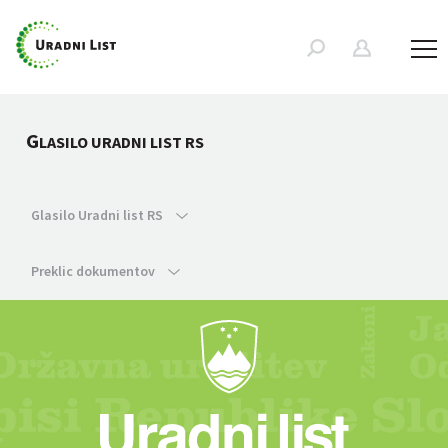
G
LASILO URADNI LIST RS
Glasilo Uradni list RS
Preklic dokumentov