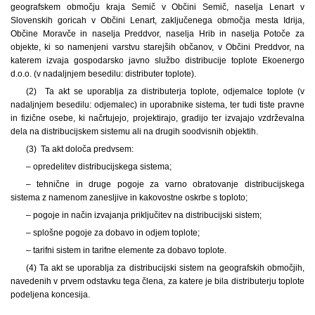
geografskem območju kraja Semič v Občini Semič, naselja Lenart v
Slovenskih goricah v Občini Lenart, zaključenega območja mesta Idrija,
Občine Moravče in naselja Preddvor, naselja Hrib in naselja Potoče za
objekte, ki so namenjeni varstvu starejših občanov, v Občini Preddvor, na
katerem izvaja gospodarsko javno službo distribucije toplote Ekoenergo
d.o.o. (v nadaljnjem besedilu: distributer toplote).
(2) Ta akt se uporablja za distributerja toplote, odjemalce toplote (v
nadaljnjem besedilu: odjemalec) in uporabnike sistema, ter tudi tiste pravne
in fizične osebe, ki načrtujejo, projektirajo, gradijo ter izvajajo vzdrževalna
dela na distribucijskem sistemu ali na drugih soodvisnih objektih.
(3) Ta akt določa predvsem:
– opredelitev distribucijskega sistema;
– tehnične in druge pogoje za varno obratovanje distribucijskega
sistema z namenom zanesljive in kakovostne oskrbe s toploto;
– pogoje in način izvajanja priključitev na distribucijski sistem;
– splošne pogoje za dobavo in odjem toplote;
– tarifni sistem in tarifne elemente za dobavo toplote.
(4) Ta akt se uporablja za distribucijski sistem na geografskih območjih,
navedenih v prvem odstavku tega člena, za katere je bila distributerju toplote
podeljena koncesija.