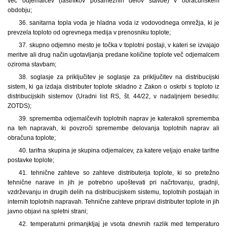
več odjemalcev (lastnikov posameznih delov stavbe) v obračunskem
obdobju;
36. sanitarna topla voda je hladna voda iz vodovodnega omrežja, ki je
prevzela toploto od ogrevnega medija v prenosniku toplote;
37. skupno odjemno mesto je točka v toplotni postaji, v kateri se izvajajo
meritve ali drug način ugotavljanja predane količine toplote več odjemalcem
oziroma stavbam;
38. soglasje za priključitev je soglasje za priključitev na distribucijski
sistem, ki ga izdaja distributer toplote skladno z Zakon o oskrbi s toploto iz
distribucijskih sistemov (Uradni list RS, št. 44/22, v nadaljnjem besedilu:
ZOTDS);
39. sprememba odjemalčevih toplotnih naprav je katerakoli sprememba
na teh napravah, ki povzroči spremembe delovanja toplotnih naprav ali
obračuna toplote;
40. tarifna skupina je skupina odjemalcev, za katere veljajo enake tarifne
postavke toplote;
41. tehnične zahteve so zahteve distributerja toplote, ki so pretežno
tehnične narave in jih je potrebno upoštevati pri načrtovanju, gradnji,
vzdrževanju in drugih delih na distribucijskem sistemu, toplotnih postajah in
internih toplotnih napravah. Tehnične zahteve pripravi distributer toplote in jih
javno objavi na spletni strani;
42. temperaturni primanjkljaj je vsota dnevnih razlik med temperaturo