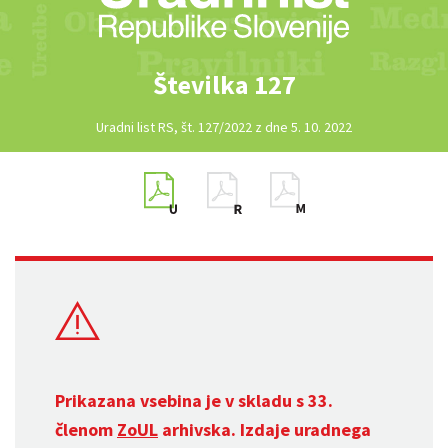
Številka 127
Uradni list RS, št. 127/2022 z dne 5. 10. 2022
Prikazana vsebina je v skladu s 33.
členom
ZoUL
arhivska. Izdaje uradnega