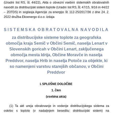
(Uradni list RS, št. 44/22), Akta o obvezni vsebini sistemskih obratovalnih
navodil za distribucijski sistem toplote (Uradni list RS, št. 47/15, 9/16 in 44/22
– ZOTDS) in soglasja Agencije za energijo št. 112-25/2017/36 z dne 24. 2.
2022 družba Ekoenergo d.o.o. izdaja
S I S T E M S K A O B R A T O V A L N A N A V O D I L A
za distribucijske sisteme toplote za geografska
območja kraja Semič v Občini Semič, naselja Lenart v
Slovenskih goricah v Občini Lenart, zaključenega
območja mesta Idrija, Občine Moravče in naselja
Preddvor, naselja Hrib in naselja Potoče za objekte, ki
so namenjeni varstvu starejših občanov, v Občini
Preddvor
I. SPLOŠNE DOLOČBE
1. člen
(vsebina akta)
(1) Ta akt ureja obratovanje in vodenje distribucijskega sistema za
oskrbo s toploto (v nadaljnjem besedilu: distribucijski sistem) na