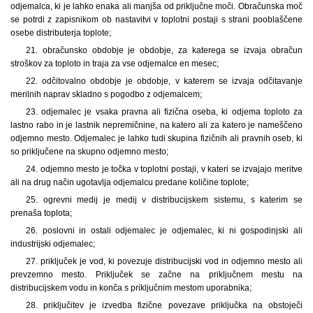
odjemalca, ki je lahko enaka ali manjša od priključne moči. Obračunska moč
se potrdi z zapisnikom ob nastavitvi v toplotni postaji s strani pooblaščene
osebe distributerja toplote;
21. obračunsko obdobje je obdobje, za katerega se izvaja obračun
stroškov za toploto in traja za vse odjemalce en mesec;
22. odčitovalno obdobje je obdobje, v katerem se izvaja odčitavanje
merilnih naprav skladno s pogodbo z odjemalcem;
23. odjemalec je vsaka pravna ali fizična oseba, ki odjema toploto za
lastno rabo in je lastnik nepremičnine, na katero ali za katero je nameščeno
odjemno mesto. Odjemalec je lahko tudi skupina fizičnih ali pravnih oseb, ki
so priključene na skupno odjemno mesto;
24. odjemno mesto je točka v toplotni postaji, v kateri se izvajajo meritve
ali na drug način ugotavlja odjemalcu predane količine toplote;
25. ogrevni medij je medij v distribucijskem sistemu, s katerim se
prenaša toplota;
26. poslovni in ostali odjemalec je odjemalec, ki ni gospodinjski ali
industrijski odjemalec;
27. priključek je vod, ki povezuje distribucijski vod in odjemno mesto ali
prevzemno mesto. Priključek se začne na priključnem mestu na
distribucijskem vodu in konča s priključnim mestom uporabnika;
28. priključitev je izvedba fizične povezave priključka na obstoječi