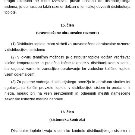
drugih okoliščin ne more izvrševati pravic dostopa do distribucijskega
sistema, je ob nastopu takih razmer dolžan o tem takoj obvestiti distributerja
toplote.
15. člen
(uravnotežene obratovalne razmere)
(1)
Distributer toplote mora skrbeti za uravnotežene obratovalne razmere
v distribucijskem sistemu.
(2) V okviru tehničnih možnosti je distributer toplote dolžan vzdrževati
takšne temperaturne in pretočno-tlačne razmere v distribucijskem sistemu,
da zagotovi varno in zanesljivo obratovanje ter zadostne količine toplote
vsem odjemalcem.
(3) Za potrebe vodenja distribucijskega omrežja in obračuna storitev ter
ugotavljanja količin prevzete toplote v distribucijski sistem in predane iz
njega, morajo biti na vseh prevzemnih in odjemnih mestih nameščene
zakonsko ustrezne merilne naprave.
16. člen
(sistemska kontrola)
Distributer toplote izvaja sistemsko kontrolo distribucijskega sistema z