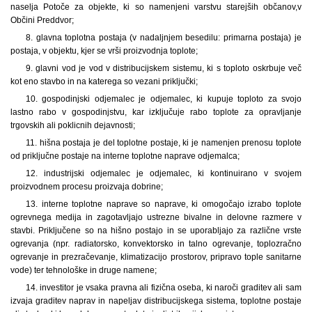
naselja Potoče za objekte, ki so namenjeni varstvu starejših občanov,
v
Občini Preddvor;
8. glavna toplotna postaja (v nadaljnjem besedilu: primarna postaja) je
postaja, v objektu, kjer se vrši proizvodnja toplote;
9. glavni vod je vod v distribucijskem sistemu, ki s toploto oskrbuje več
kot eno stavbo in na katerega so vezani priključki;
10. gospodinjski odjemalec je odjemalec, ki kupuje toploto za svojo
lastno rabo v gospodinjstvu, kar izključuje rabo toplote za opravljanje
trgovskih ali poklicnih dejavnosti;
11. hišna postaja je del toplotne postaje, ki je namenjen prenosu toplote
od priključne postaje na interne toplotne naprave odjemalca;
12. industrijski odjemalec je odjemalec, ki kontinuirano v svojem
proizvodnem procesu proizvaja dobrine;
13. interne toplotne naprave so naprave, ki omogočajo izrabo toplote
ogrevnega medija in zagotavljajo ustrezne bivalne in delovne razmere v
stavbi. Priključene so na hišno postajo in se uporabljajo za različne vrste
ogrevanja (npr. radiatorsko, konvektorsko in talno ogrevanje, toplozračno
ogrevanje in prezračevanje, klimatizacijo prostorov, pripravo tople sanitarne
vode) ter tehnološke in druge namene;
14. investitor je vsaka pravna ali fizična oseba, ki naroči graditev ali sam
izvaja graditev naprav in napeljav distribucijskega sistema, toplotne postaje