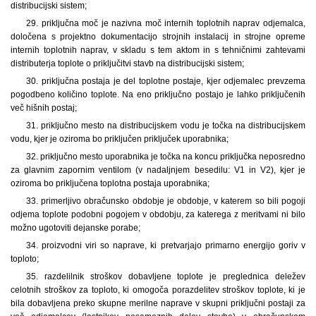
distribucijski sistem;
29. priključna moč je nazivna moč internih toplotnih naprav odjemalca,
določena s projektno dokumentacijo strojnih instalacij in strojne opreme
internih toplotnih naprav, v skladu s tem aktom in s tehničnimi zahtevami
distributerja toplote o priključitvi stavb na distribucijski sistem;
30. priključna postaja je del toplotne postaje, kjer odjemalec prevzema
pogodbeno količino toplote. Na eno priključno postajo je lahko priključenih
več hišnih postaj;
31. priključno mesto na distribucijskem vodu je točka na distribucijskem
vodu, kjer je oziroma bo priključen priključek uporabnika;
32. priključno mesto uporabnika je točka na koncu priključka neposredno
za glavnim zapornim ventilom (v nadaljnjem besedilu: V1 in V2), kjer je
oziroma bo priključena toplotna postaja uporabnika;
33. primerljivo obračunsko obdobje je obdobje, v katerem so bili pogoji
odjema toplote podobni pogojem v obdobju, za katerega z meritvami ni bilo
možno ugotoviti dejanske porabe;
34. proizvodni viri so naprave, ki pretvarjajo primarno energijo goriv v
toploto;
35. razdelilnik stroškov dobavljene toplote je preglednica deležev
celotnih stroškov za toploto, ki omogoča porazdelitev stroškov toplote, ki je
bila dobavljena preko skupne merilne naprave v skupni priključni postaji za