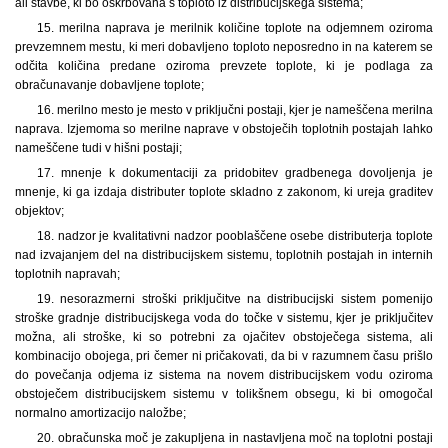
ali stavbe, ki bo oskrbovana s toploto iz distribucijskega sistema;
15. merilna naprava je merilnik količine toplote na odjemnem oziroma
prevzemnem mestu, ki meri dobavljeno toploto neposredno in na katerem se
odčita količina predane oziroma prevzete toplote, ki je podlaga za
obračunavanje dobavljene toplote;
16. merilno mesto je mesto v priključni postaji, kjer je nameščena merilna
naprava. Izjemoma so merilne naprave v obstoječih toplotnih postajah lahko
nameščene tudi v hišni postaji;
17. mnenje k dokumentaciji za pridobitev gradbenega dovoljenja je
mnenje, ki ga izdaja distributer toplote skladno z zakonom, ki ureja graditev
objektov;
18. nadzor je kvalitativni nadzor pooblaščene osebe distributerja toplote
nad izvajanjem del na distribucijskem sistemu, toplotnih postajah in internih
toplotnih napravah;
19. nesorazmerni stroški priključitve na distribucijski sistem pomenijo
stroške gradnje distribucijskega voda do točke v sistemu, kjer je priključitev
možna, ali stroške, ki so potrebni za ojačitev obstoječega sistema, ali
kombinacijo obojega, pri čemer ni pričakovati, da bi v razumnem času prišlo
do povečanja odjema iz sistema na novem distribucijskem vodu oziroma
obstoječem distribucijskem sistemu v tolikšnem obsegu, ki bi omogočal
normalno amortizacijo naložbe;
20. obračunska moč je zakupljena in nastavljena moč na toplotni postaji