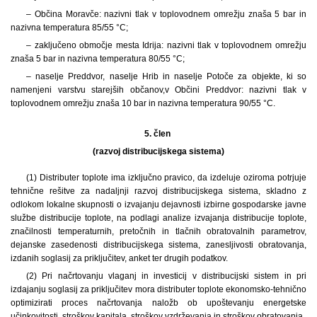
– Občina Moravče: nazivni tlak v toplovodnem omrežju znaša 5 bar in
nazivna temperatura 85/55 °C;
– zaključeno območje mesta Idrija: nazivni tlak v toplovodnem omrežju
znaša 5 bar in nazivna temperatura 80/55 °C;
– naselje Preddvor, naselje Hrib in naselje Potoče za objekte, ki so
namenjeni varstvu starejših občanov,
v Občini Preddvor: nazivni tlak v
toplovodnem omrežju znaša 10 bar in nazivna temperatura 90/55 °C.
5. člen
(razvoj distribucijskega sistema)
(1)
Distributer toplote ima izključno pravico, da izdeluje oziroma potrjuje
tehnične rešitve za nadaljnji razvoj distribucijskega sistema, skladno z
odlokom lokalne skupnosti o izvajanju dejavnosti izbirne gospodarske javne
službe distribucije toplote, na podlagi analize izvajanja distribucije toplote,
značilnosti temperaturnih, pretočnih in tlačnih obratovalnih parametrov,
dejanske zasedenosti distribucijskega sistema, zanesljivosti obratovanja,
izdanih soglasij za priključitev, anket ter drugih podatkov.
(2) Pri načrtovanju vlaganj in investicij v distribucijski sistem in pri
izdajanju soglasij za priključitev mora distributer toplote ekonomsko-tehnično
optimizirati proces načrtovanja naložb ob upoštevanju energetske
učinkovitosti, stroškov kapitala, stroškov vzdrževanja in stroškov obratovanja.