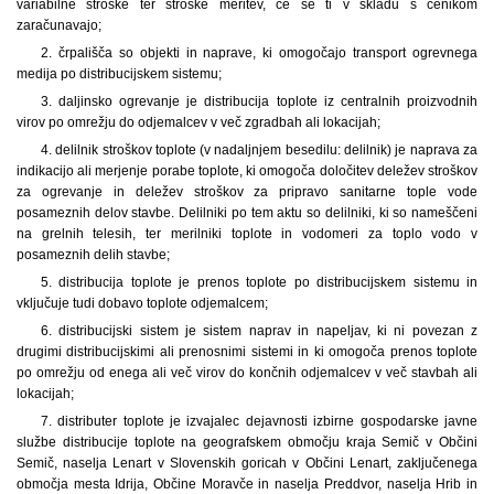
variabilne stroške ter stroške meritev, če se ti v skladu s cenikom
zaračunavajo;
2. črpališča so objekti in naprave, ki omogočajo transport ogrevnega
medija po distribucijskem sistemu;
3. daljinsko ogrevanje je distribucija toplote iz centralnih proizvodnih
virov po omrežju do odjemalcev v več zgradbah ali lokacijah;
4. delilnik stroškov toplote (v nadaljnjem besedilu: delilnik) je naprava za
indikacijo ali merjenje porabe toplote, ki omogoča določitev deležev stroškov
za ogrevanje in deležev stroškov za pripravo sanitarne tople vode
posameznih delov stavbe. Delilniki po tem aktu so delilniki, ki so nameščeni
na grelnih telesih, ter merilniki toplote in vodomeri za toplo vodo v
posameznih delih stavbe;
5. distribucija toplote je prenos toplote po distribucijskem sistemu in
vključuje tudi dobavo toplote odjemalcem;
6. distribucijski sistem je sistem naprav in napeljav, ki ni povezan z
drugimi distribucijskimi ali prenosnimi sistemi in ki omogoča prenos toplote
po omrežju od enega ali več virov do končnih odjemalcev v več stavbah ali
lokacijah;
7. distributer toplote je izvajalec dejavnosti izbirne gospodarske javne
službe distribucije toplote na geografskem območju kraja Semič v Občini
Semič, naselja Lenart v Slovenskih goricah v Občini Lenart, zaključenega
območja mesta Idrija, Občine Moravče in naselja Preddvor, naselja Hrib in