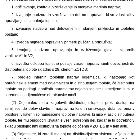
1. odčitavanje, kontrola, vzdrževanje in menjava merilnih naprav;
2. izvajanje nadzora in vzdrževalnih del na napravah, ki so v lasti ali v
upravljanju distributerja toplote;
3. izvajanje nadzora nad delovanjem in stanjem priključka in toplotne
postaje;
4. izvedba nujnega popravila v primeru puščanja priključka;
5. izvajanje nadzora, upravljanja in vzdrževanja glavnih zapornih
ventilov V1 in V2;
6. izvedba odklopa toplotne postaje zaradi neporavnanih obveznosti do
distributerja toplote skladno s 28. členom ZOTDS;
7. pregled internih toplotnih naprav odjemalca, ki nastopajo kot
obračunski element med odjemalcem in distributerjem toplote, če distributer
toplote na podlagi tehničnih parametrov odjema toplote utemeljeno sumi o
spremembi odjemalčeve obračunske moči.
(2) Odjemalec mora zagotoviti distributerju toplote prost dostop na
zemljišče, do delov stavbe in naprav, na katerih se izvajajo dela, oziroma v
prostore, v katerih so nameščene toplotne naprave, ki niso v lasti distributerja
toplote, ter mu omogočiti izvajanje vseh potrebnih del, kadar je to potrebno v
skladu pristojnostmi distributerja toplote določenih v ZOTDS in v tem aktu.
(3) Odjemalec, ki zaradi motenj na distribucijskem sistemu, višje sile in