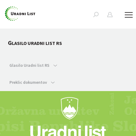
G
LASILO URADNI LIST RS
Glasilo Uradni list RS
Preklic dokumentov