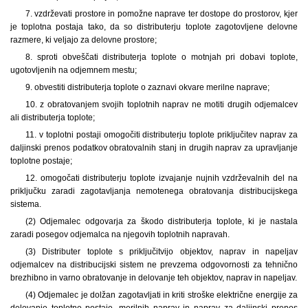
7. vzdrževati prostore in pomožne naprave ter dostope do prostorov, kjer
je toplotna postaja tako, da so distributerju toplote zagotovljene delovne
razmere, ki veljajo za delovne prostore;
8. sproti obveščati distributerja toplote o motnjah pri dobavi toplote,
ugotovljenih na odjemnem mestu;
9. obvestiti distributerja toplote o zaznavi okvare merilne naprave;
10. z obratovanjem svojih toplotnih naprav ne motiti drugih odjemalcev
ali distributerja toplote;
11. v toplotni postaji omogočiti distributerju toplote priključitev naprav za
daljinski prenos podatkov obratovalnih stanj in drugih naprav za upravljanje
toplotne postaje;
12. omogočati distributerju toplote izvajanje nujnih vzdrževalnih del na
priključku zaradi zagotavljanja nemotenega obratovanja distribucijskega
sistema.
(2) Odjemalec odgovarja za škodo distributerja toplote, ki je nastala
zaradi posegov odjemalca na njegovih toplotnih napravah.
(3) Distributer toplote s priključitvijo objektov, naprav in napeljav
odjemalcev na distribucijski sistem ne prevzema odgovornosti za tehnično
brezhibno in varno obratovanje in delovanje teh objektov, naprav in napeljav.
(4) Odjemalec je dolžan zagotavljati in kriti stroške električne energije za
delovanje toplotne postaje, merilnih naprav in naprav za daljinski prenos