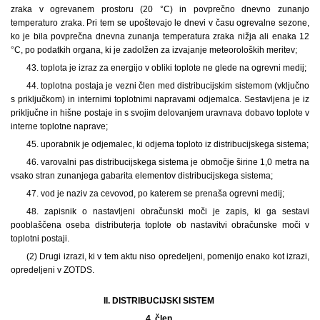
zraka v ogrevanem prostoru (20 °C) in povprečno dnevno zunanjo
temperaturo zraka. Pri tem se upoštevajo le dnevi v času ogrevalne sezone,
ko je bila povprečna dnevna zunanja temperatura zraka nižja ali enaka 12
°C, po podatkih organa, ki je zadolžen za izvajanje meteoroloških meritev;
43. toplota je izraz za energijo v obliki toplote ne glede na ogrevni medij;
44. toplotna postaja je vezni člen med distribucijskim sistemom (vključno
s priključkom) in internimi toplotnimi napravami odjemalca. Sestavljena je iz
priključne in hišne postaje in s svojim delovanjem uravnava dobavo toplote v
interne toplotne naprave;
45. uporabnik je odjemalec, ki odjema toploto iz distribucijskega sistema;
46. varovalni pas distribucijskega sistema je območje širine 1,0 metra na
vsako stran zunanjega gabarita elementov distribucijskega sistema;
47. vod je naziv za cevovod, po katerem se prenaša ogrevni medij;
48. zapisnik o nastavljeni obračunski moči je zapis, ki ga sestavi
pooblaščena oseba distributerja toplote ob nastavitvi obračunske moči v
toplotni postaji.
(2) Drugi izrazi, ki v tem aktu niso opredeljeni, pomenijo enako kot izrazi,
opredeljeni v ZOTDS.
II. DISTRIBUCIJSKI SISTEM
4. člen