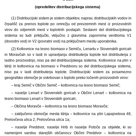
(opredelitev distribucijskega sistema)
(1) Distribucijski sistem je sistem objektov, naprav, distribucijskih vodov in
črpališč za prenos toplote po omrežju od prevzemnih mest iz proizvodnih
virov do odjemnih mest v toplotnih postajah. Sestavni del distribucijskega
sistema so tudi priključki, vključno z glavnima zapornima ventiloma V1
(dovodni vod) in V2 (povratni vod) na priključnem mestu uporabnika.
(2) Kotlovnice na lesno biomaso v Semiču, Lenartu v Slovenskih goricah
in Moravčah so v lasti in upravljanju distributerja toplote kot distributerja z
lastno proizvodnjo, niso pa del distribucijskega sistema. Kotlovnice na plin v
Idriji in kotlovnica na biomaso v Preddvoru so del distribucijskega sistema,
niso pa v lasti distributerja toplote. Distribucijski sistem za posamezno
geografsko območje je oskrbovan s toploto preko ločenih proizvodnih virov:
– kraj Semič v Občini Semič – kotlovnica na lesno biomaso Semič;
– naselje Lenart v Slovenskih goricah v Občini Lenart – kotlovnica na
lesno biomaso Lenart v Slovenskih goricah;
– Občina Moravče – kotlovnica na lesno biomaso Moravče;
– zaključeno območje mesta Idrija – kotlovnice na plin Lapajnetova 48,
Prelovčeva ulica 2, Prelovčeva ulica 1a;
– naselje Preddvor, naselje Hrib in naselje Potoče za objekte, ki so
namenjeni varstvu starejših občanov,
v Občini Preddvor – kotlovnica na