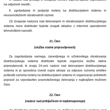
na odjemnih mestih;
6. ugotavljanje in javljanje motenj na distribucijskem sistemu in
neuravnoteženih obratovalnih razmer.
(3) Izvajanje nadzora nad delovanjem in obratovanjem distribucijskega
sistema mora distributer toplote izvajati skladno z internimi operativnimi
tehnološkimi navodili.
21. člen
(služba stalne pripravljenosti)
Za zagotavljanje varnega, zanesljivega in učinkovitega obratovanja
distribucijskega sistema distributer toplote organizira službo stalne
pripravljenosti, ki izvaja 24-urni nadzor nad delovanjem distribucijskega
sistema in je sposobna izvesti nujne ukrepe za odpravo oziroma omilitev
poškodb oziroma motenj na distribucijskem sistemu in organizacijo potrebnih
popravil za vzpostavitev uravnoteženega delovanja v najkrajšem možnem
času.
22. člen
(nadzor nad priključkom in toplotno
postajo)