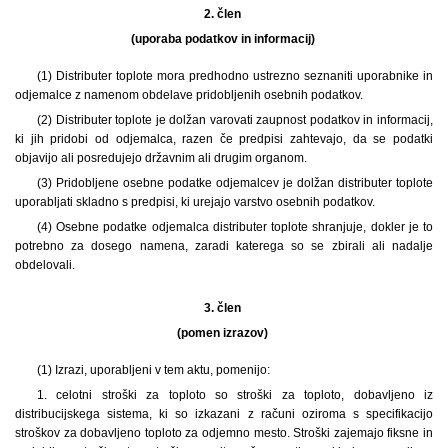
2. člen
(uporaba podatkov in informacij)
(1) Distributer toplote mora predhodno ustrezno seznaniti uporabnike in
odjemalce z namenom obdelave pridobljenih osebnih podatkov.
(2) Distributer toplote je dolžan varovati zaupnost podatkov in informacij,
ki jih pridobi od odjemalca, razen če predpisi zahtevajo, da se podatki
objavijo ali posredujejo državnim ali drugim organom.
(3) Pridobljene osebne podatke odjemalcev je dolžan distributer toplote
uporabljati skladno s predpisi, ki urejajo varstvo osebnih podatkov.
(4) Osebne podatke odjemalca distributer toplote shranjuje, dokler je to
potrebno za dosego namena, zaradi katerega so se zbirali ali nadalje
obdelovali.
3. člen
(pomen izrazov)
(1) Izrazi, uporabljeni v tem aktu, pomenijo:
1. celotni stroški za toploto so stroški za toploto, dobavljeno iz
distribucijskega sistema, ki so izkazani z računi oziroma s specifikacijo
stroškov za dobavljeno toploto za odjemno mesto. Stroški zajemajo fiksne in