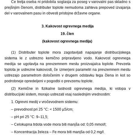
Če tretja oseba ni pridobila soglasja za poseg v varovalni pas skladno s
prejšnjim členom, distributer toplote nemudoma zahteva prepoved izvajanja
del v varovalnem pasu in obvesti pristojne državne organe.
3.
Kakovost ogrevnega medija
19. člen
(kakovost ogrevnega medija)
(1) Distributer toplote mora zagotavljati napajanje distribucijskega
sistema le z ustrezno kemično pripravljeno vodo. Kakovost ogrevnega
medija se ugotavlja na prevzemnem mestu proizvajalca toplote. Prevzeta
toplota je ustrezne kakovosti, če izmerjeni parametri na prevzemnem mestu
ustrezajo parametrom določenim v drugem odstavku tega člena in kot so
podrobneje opredeljeni v pogodbi o prevzemu toplote.
(2) Kemične in fizikalne lastnosti ogrevnega medija, ki vstopa v
distribucijski sistem, morajo ustrezati vsaj naslednjim vrednostim:
1. Ogrevni medij v vročevodnem sistemu:
– prevodnost pri 25 °C: < 1500 µS/cm;
– pH pri 25 °C: 9–11,5;
– Celokupna trdota vode mora biti manjša od: 0,05 mmol/l;
– Koncentracija železa – Fe mora biti manjša od 0,2 mg/l.