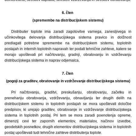
6. člen
(spremembe na distribucijskem sistemu)
Distributer toplote ima zaradi zagotovitve varnega, zanesljivega in
učinkovitega delovanja distribucijskega sistema pravico in dolžnost
predlagati potrebne spremembe na distribucijskem sistemu, toplotnih
postajah in internih toplotnih napravah ter podati tehnične zahteve, katere se
morajo upoštevati pri načrtovanju, gradnji, obratovanju in vzdrževanju
distribucijskega sistema in naprav odjemalca.
7. člen
(pogoji za graditev, obratovanje in vzdrževanje distribucijskega sistema)
Pri načrtovanju, graditvi, preskušanju, obratovanju, začetku in
prenehanju obratovanja, vzdrževanju, obnavljanju ter drugih delih na
distribucijskem sistemu in toplotnih postajah se mora upoštevati določbe
predpisov, ki urejajo graditev, obratovanje in vzdrževanje distribucijskega
sistema in toplotnih postaj. Pri tem se mora zaradi poenotenja opreme,
dimenzij cevi ter zapornih elementov, materialov, načinov izvedbe,
geodetskih posnetkov, drugih elementov distribucijskega sistema in toplotnih
postaj upoštevati tudi tehnične zahteve distributerja toplote.