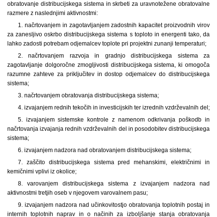
obratovanje distribucijskega sistema in skrbeti za uravnotežene obratovalne
razmere z naslednjimi aktivnostmi:
1. načrtovanjem in zagotavljanjem zadostnih kapacitet proizvodnih virov
za zanesljivo oskrbo distribucijskega sistema s toploto in energenti tako, da
lahko zadosti potrebam odjemalcev toplote pri projektni zunanji temperaturi;
2. načrtovanjem razvoja in gradnjo distribucijskega sistema za
zagotavljanje dolgoročne zmogljivosti distribucijskega sistema, ki omogoča
razumne zahteve za priključitev in dostop odjemalcev do distribucijskega
sistema;
3. načrtovanjem obratovanja distribucijskega sistema;
4. izvajanjem rednih tekočih in investicijskih ter izrednih vzdrževalnih del;
5. izvajanjem sistemske kontrole z namenom odkrivanja poškodb in
načrtovanja izvajanja rednih vzdrževalnih del in posodobitev distribucijskega
sistema;
6. izvajanjem nadzora nad obratovanjem distribucijskega sistema;
7. zaščito distribucijskega sistema pred mehanskimi, električnimi in
kemičnimi vplivi iz okolice;
8. varovanjem distribucijskega sistema z izvajanjem nadzora nad
aktivnostmi tretjih oseb v njegovem varovalnem pasu;
9. izvajanjem nadzora nad učinkovitostjo obratovanja toplotnih postaj in
internih toplotnih naprav in o načinih za izboljšanje stanja obratovanja