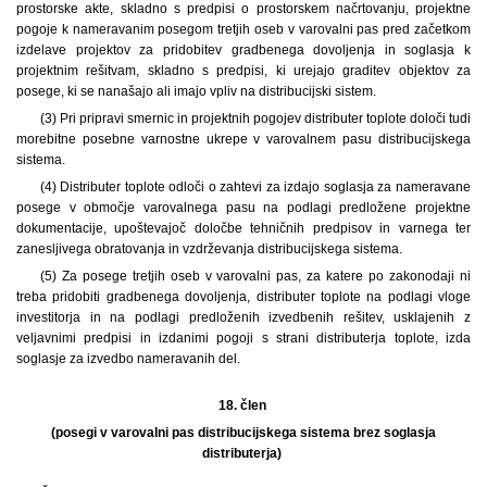
prostorske akte, skladno s predpisi o prostorskem načrtovanju, projektne
pogoje k nameravanim posegom tretjih oseb v varovalni pas pred začetkom
izdelave projektov za pridobitev gradbenega dovoljenja in soglasja k
projektnim rešitvam, skladno s predpisi, ki urejajo graditev objektov za
posege, ki se nanašajo ali imajo vpliv na distribucijski sistem.
(3) Pri pripravi smernic in projektnih pogojev distributer toplote določi tudi
morebitne posebne varnostne ukrepe v varovalnem pasu distribucijskega
sistema.
(4) Distributer toplote odloči o zahtevi za izdajo soglasja za nameravane
posege v območje varovalnega pasu na podlagi predložene projektne
dokumentacije, upoštevajoč določbe tehničnih predpisov in varnega ter
zanesljivega obratovanja in vzdrževanja distribucijskega sistema.
(5) Za posege tretjih oseb v varovalni pas, za katere po zakonodaji ni
treba pridobiti gradbenega dovoljenja, distributer toplote na podlagi vloge
investitorja in na podlagi predloženih izvedbenih rešitev, usklajenih z
veljavnimi predpisi in izdanimi pogoji s strani distributerja toplote, izda
soglasje za izvedbo nameravanih del.
18. člen
(posegi v varovalni pas distribucijskega sistema brez soglasja
distributerja)