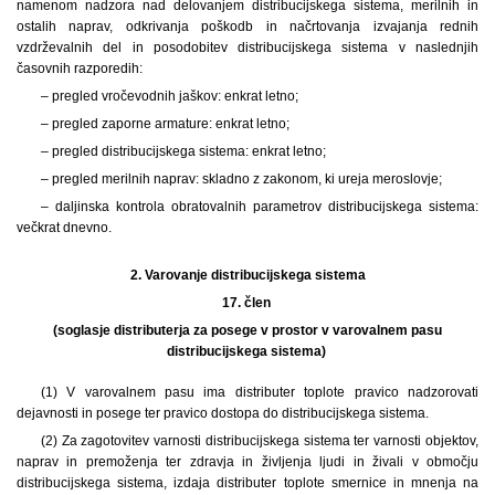
namenom nadzora nad delovanjem distribucijskega sistema, merilnih in
ostalih naprav, odkrivanja poškodb in načrtovanja izvajanja rednih
vzdrževalnih del in posodobitev distribucijskega sistema v naslednjih
časovnih razporedih:
– pregled vročevodnih jaškov: enkrat letno;
– pregled zaporne armature: enkrat letno;
– pregled distribucijskega sistema: enkrat letno;
– pregled merilnih naprav: skladno z zakonom, ki ureja meroslovje;
– daljinska kontrola obratovalnih parametrov distribucijskega sistema:
večkrat dnevno.
2.
Varovanje distribucijskega sistema
17. člen
(soglasje distributerja za posege v prostor v varovalnem pasu
distribucijskega sistema)
(1) V varovalnem pasu ima distributer toplote pravico nadzorovati
dejavnosti in posege ter pravico dostopa do distribucijskega sistema.
(2) Za zagotovitev varnosti distribucijskega sistema ter varnosti objektov,
naprav in premoženja ter zdravja in življenja ljudi in živali v območju
distribucijskega sistema, izdaja distributer toplote smernice in mnenja na