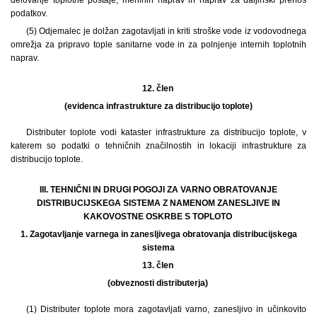
podatkov.
(5) Odjemalec je dolžan zagotavljati in kriti stroške vode iz vodovodnega
omrežja za pripravo tople sanitarne vode in za polnjenje internih toplotnih
naprav.
12. člen
(evidenca infrastrukture za distribucijo toplote)
Distributer toplote vodi kataster infrastrukture za distribucijo toplote, v
katerem so podatki o tehničnih značilnostih in lokaciji infrastrukture za
distribucijo toplote.
III. TEHNIČNI IN DRUGI POGOJI ZA VARNO OBRATOVANJE
DISTRIBUCIJSKEGA SISTEMA Z NAMENOM ZANESLJIVE IN
KAKOVOSTNE OSKRBE S TOPLOTO
1.
Zagotavljanje varnega in zanesljivega obratovanja distribucijskega
sistema
13. člen
(obveznosti distributerja)
(1) Distributer toplote mora zagotavljati varno, zanesljivo in učinkovito