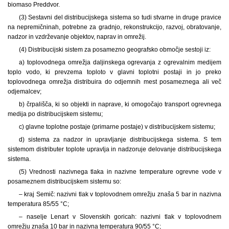
biomaso Preddvor.
(3) Sestavni del distribucijskega sistema so tudi stvarne in druge pravice
na nepremičninah, potrebne za gradnjo, rekonstrukcijo, razvoj, obratovanje,
nadzor in vzdrževanje objektov, naprav in omrežij.
(4) Distribucijski sistem za posamezno geografsko območje sestoji iz:
a) toplovodnega omrežja daljinskega ogrevanja z ogrevalnim medijem
toplo vodo, ki prevzema toploto v glavni toplotni postaji in jo preko
toplovodnega omrežja distribuira do odjemnih mest posameznega ali več
odjemalcev;
b) črpališča, ki so objekti in naprave, ki omogočajo transport ogrevnega
medija po distribucijskem sistemu;
c) glavne toplotne postaje (primarne postaje) v distribucijskem sistemu;
d) sistema za nadzor in upravljanje distribucijskega sistema. S tem
sistemom distributer toplote upravlja in nadzoruje delovanje distribucijskega
sistema.
(5) Vrednosti nazivnega tlaka in nazivne temperature ogrevne vode v
posameznem distribucijskem sistemu so:
– kraj Semič: nazivni tlak v toplovodnem omrežju znaša 5 bar in nazivna
temperatura 85/55 °C;
– naselje Lenart v Slovenskih goricah: nazivni tlak v toplovodnem
omrežju znaša 10 bar in nazivna temperatura 90/55 °C;