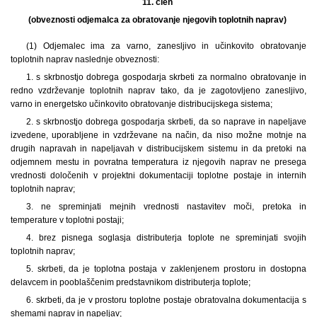
11. člen
(obveznosti odjemalca za obratovanje njegovih toplotnih naprav)
(1) Odjemalec ima za varno, zanesljivo in učinkovito obratovanje
toplotnih naprav naslednje obveznosti:
1. s skrbnostjo dobrega gospodarja skrbeti za normalno obratovanje in
redno vzdrževanje toplotnih naprav tako, da je zagotovljeno zanesljivo,
varno in energetsko učinkovito obratovanje distribucijskega sistema;
2. s skrbnostjo dobrega gospodarja skrbeti, da so naprave in napeljave
izvedene, uporabljene in vzdrževane na način, da niso možne motnje na
drugih napravah in napeljavah v distribucijskem sistemu in da pretoki na
odjemnem mestu in povratna temperatura iz njegovih naprav ne presega
vrednosti določenih v projektni dokumentaciji toplotne postaje in internih
toplotnih naprav;
3. ne spreminjati mejnih vrednosti nastavitev moči, pretoka in
temperature v toplotni postaji;
4. brez pisnega soglasja distributerja toplote ne spreminjati svojih
toplotnih naprav;
5. skrbeti, da je toplotna postaja v zaklenjenem prostoru in dostopna
delavcem in pooblaščenim predstavnikom distributerja toplote;
6. skrbeti, da je v prostoru toplotne postaje obratovalna dokumentacija s
shemami naprav in napeljav;