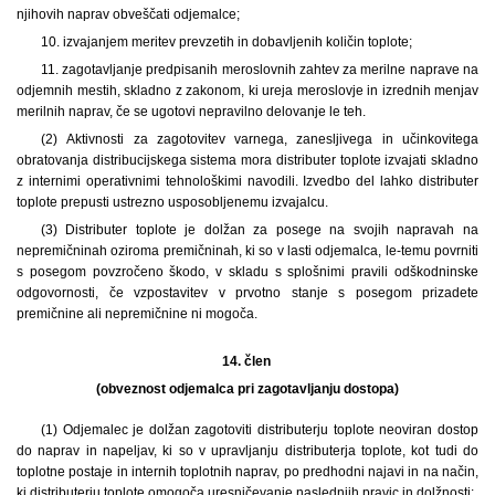
njihovih naprav obveščati odjemalce;
10. izvajanjem meritev prevzetih in dobavljenih količin toplote;
11. zagotavljanje predpisanih meroslovnih zahtev za merilne naprave na
odjemnih mestih, skladno z zakonom, ki ureja meroslovje in izrednih menjav
merilnih naprav, če se ugotovi nepravilno delovanje le teh.
(2) Aktivnosti za zagotovitev varnega, zanesljivega in učinkovitega
obratovanja distribucijskega sistema mora distributer toplote izvajati skladno
z internimi operativnimi tehnološkimi navodili. Izvedbo del lahko distributer
toplote prepusti ustrezno usposobljenemu izvajalcu.
(3) Distributer toplote je dolžan za posege na svojih napravah na
nepremičninah oziroma premičninah, ki so v lasti odjemalca, le-temu povrniti
s posegom povzročeno škodo, v skladu s splošnimi pravili odškodninske
odgovornosti, če vzpostavitev v prvotno stanje s posegom prizadete
premičnine ali nepremičnine ni mogoča.
14. člen
(obveznost odjemalca pri zagotavljanju dostopa)
(1)
Odjemalec je dolžan zagotoviti distributerju toplote neoviran dostop
do naprav in napeljav, ki so v upravljanju distributerja toplote, kot tudi do
toplotne postaje in internih toplotnih naprav, po predhodni najavi in na način,
ki distributerju toplote omogoča uresničevanje naslednjih pravic in dolžnosti: