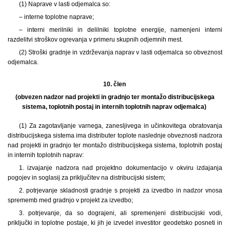
(1) Naprave v lasti odjemalca so:
– interne toplotne naprave;
– interni merilniki in delilniki toplotne energije, namenjeni interni
razdelitvi stroškov ogrevanja v primeru skupnih odjemnih mest.
(2) Stroški gradnje in vzdrževanja naprav v lasti odjemalca so obveznost
odjemalca.
10. člen
(obvezen nadzor nad projekti in gradnjo ter montažo distribucijskega
sistema, toplotnih postaj in internih toplotnih naprav odjemalca)
(1) Za zagotavljanje varnega, zanesljivega in učinkovitega obratovanja
distribucijskega sistema ima distributer toplote naslednje obveznosti nadzora
nad projekti in gradnjo ter montažo distribucijskega sistema, toplotnih postaj
in internih toplotnih naprav:
1. izvajanje nadzora nad projektno dokumentacijo v okviru izdajanja
pogojev in soglasij za priključitev na distribucijski sistem;
2. potrjevanje skladnosti gradnje s projekti za izvedbo in nadzor vnosa
sprememb med gradnjo v projekt za izvedbo;
3. potrjevanje, da so dograjeni, ali spremenjeni distribucijski vodi,
priključki in toplotne postaje, ki jih je izvedel investitor geodetsko posneti in