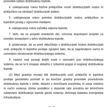
posnetek oddan distributerju toplote;
4. usklajevanje rokov fizične priključitve novih distribucijskih vodov in
priključkov na obstoječ distribucijski sistem;
5. usklajevanje rokov polnitve distribucijskih vodov, priključkov in
toplotnih postaj z ogrevnim medijem;
6. usklajevanje rokov začetka odjema toplote;
7. skrb, da so projekti izvedenih del, oziroma dopolnjeni projekti za
izvedbo dostavljeni v arhiv distributerja toplote;
8. potrjevanje, da so pred vključitvijo v distribucijski sistem distribucijski
vodi, priključki in toplotne postaje zgrajeni tako, da je zagotovljeno varno in
zanesljivo obratovanje distribucijskega sistema;
9. nadzor nad posegi tretjih oseb v varovalni pas distribucijskega
sistema, da se le ti izvajajo skladno z izdanimi pogoji in soglasji distributerja
toplote.
(2) Med gradnjo morajo biti distribucijski vodi, priključki in toplotne
postaje geodetsko posneti in po končani gradnji posnetek posredovan
distributerju toplote v obliki, skladni z določbami pravilnika, ki ureja vsebino
in način vodenja zbirke podatkov o dejanski rabi prostora ter tehničnimi
zahtevami distributerja toplote glede vodenja zbirnega katastra energetske
infrastrukture.