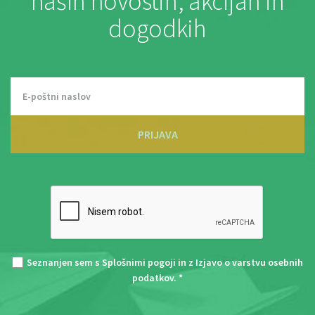
naših novostih, akcijah in
dogodkih
PRIJAVA
Seznanjen sem s
Splošnimi pogoji
in z
Izjavo o varstvu osebnih
podatkov
. *