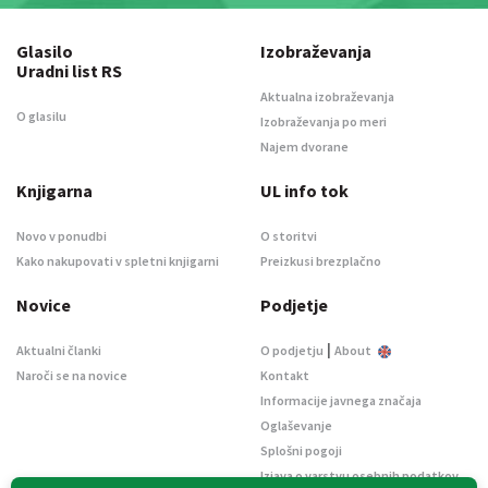
Glasilo
Izobraževanja
Uradni list RS
Aktualna izobraževanja
O glasilu
Izobraževanja po meri
Najem dvorane
Knjigarna
UL info tok
Novo v ponudbi
O storitvi
Kako nakupovati v spletni knjigarni
Preizkusi brezplačno
Novice
Podjetje
|
Aktualni članki
O podjetju
About
Naroči se na novice
Kontakt
Informacije javnega značaja
Oglaševanje
Splošni pogoji
Izjava o varstvu osebnih podatkov