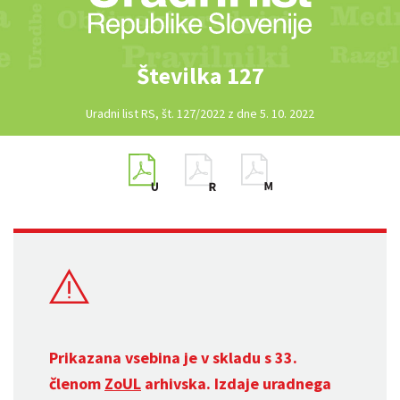
Številka 127
Uradni list RS, št. 127/2022 z dne 5. 10. 2022
Prikazana vsebina je v skladu s 33.
členom
ZoUL
arhivska. Izdaje uradnega