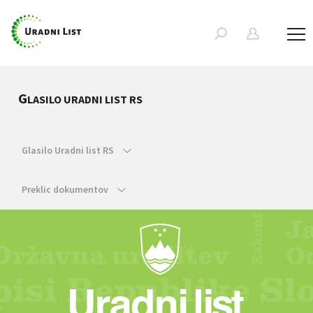
G
LASILO URADNI LIST RS
Glasilo Uradni list RS
Preklic dokumentov