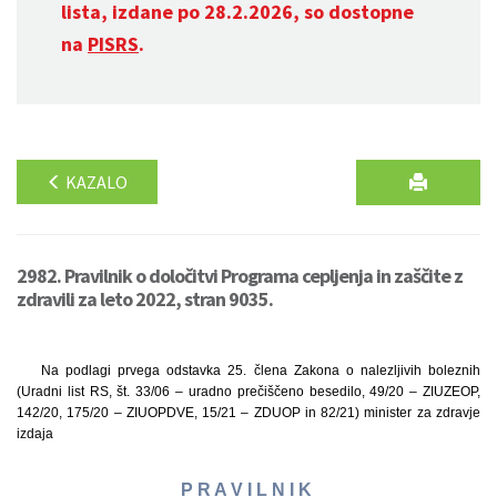
lista, izdane po 28.2.2026, so dostopne
na
PISRS
.
KAZALO
2982. Pravilnik o določitvi Programa cepljenja in zaščite z
zdravili za leto 2022, stran 9035.
Na podlagi prvega odstavka 25. člena Zakona o nalezljivih boleznih
(Uradni list RS, št. 33/06 – uradno prečiščeno besedilo, 49/20 – ZIUZEOP,
142/20, 175/20 – ZIUOPDVE, 15/21 – ZDUOP in 82/21) minister za zdravje
izdaja
P R A V I L N I K