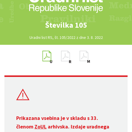
Številka 105
Uradni list RS, št. 105/2022 z dne 3. 8. 2022
Prikazana vsebina je v skladu s 33.
členom
ZoUL
arhivska. Izdaje uradnega