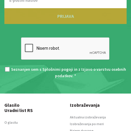
PRIJAVA
Seznanjen sem s
Splošnimi pogoji
in z
Izjavo o varstvu osebnih
podatkov
. *
Glasilo
Izobraževanja
Uradni list RS
Aktualna izobraževanja
O glasilu
Izobraževanja po meri
Najem dvorane