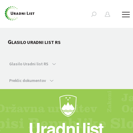
G
LASILO URADNI LIST RS
Glasilo Uradni list RS
Preklic dokumentov