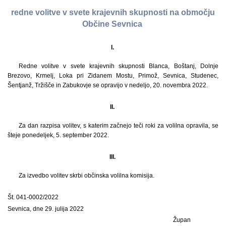
redne volitve v svete krajevnih skupnosti na območju
Občine Sevnica
I.
Redne volitve v svete krajevnih skupnosti Blanca, Boštanj, Dolnje
Brezovo, Krmelj, Loka pri Zidanem Mostu, Primož, Sevnica, Studenec,
Šentjanž, Tržišče in Zabukovje se opravijo v nedeljo, 20. novembra 2022.
II.
Za dan razpisa volitev, s katerim začnejo teči roki za volilna opravila, se
šteje ponedeljek, 5. september 2022.
III.
Za izvedbo volitev skrbi občinska volilna komisija.
Št. 041-0002/2022
Sevnica, dne 29. julija 2022
Župan