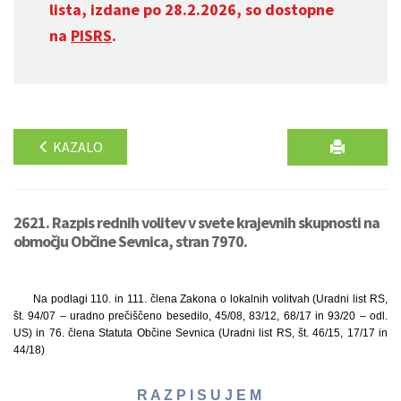
lista, izdane po 28.2.2026, so dostopne
na
PISRS
.
KAZALO
2621. Razpis rednih volitev v svete krajevnih skupnosti na
območju Občine Sevnica, stran 7970.
Na podlagi 110. in 111. člena Zakona o lokalnih volitvah (Uradni list RS,
št. 94/07 – uradno prečiščeno besedilo, 45/08, 83/12, 68/17 in 93/20 – odl.
US) in 76. člena Statuta Občine Sevnica (Uradni list RS, št. 46/15, 17/17 in
44/18)
R A Z P I S U J E M