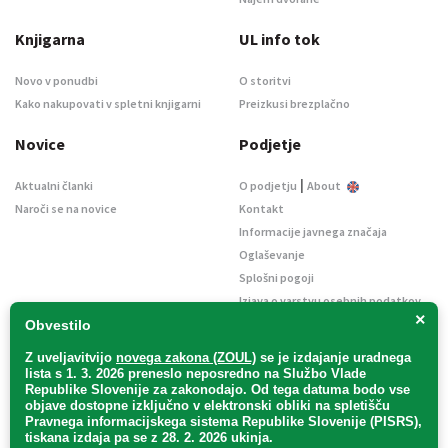
Knjigarna
UL info tok
Novo v ponudbi
O storitvi
Kako nakupovati v spletni knjigarni
Preizkusi brezplačno
Novice
Podjetje
|
Aktualni članki
O podjetju
About
Naroči se na novice
Kontakt
Informacije javnega značaja
Oglaševanje
Splošni pogoji
Izjava o varstvu osebnih podatkov
×
E-dražbe
Obvestilo
Z uveljavitvijo
novega zakona (ZOUL)
se je
izdajanje uradnega
lista s 1. 3. 2026 preneslo
neposredno
na Službo Vlade
Republike Slovenije za zakonodajo
. Od tega datuma bodo vse
objave dostopne izključno v elektronski obliki na spletišču
Pravnega informacijskega sistema Republike Slovenije (PISRS),
Uradni list d. o. o. – v likvidaciji / Vse pravice pridržane.
tiskana izdaja pa se z 28. 2. 2026 ukinja.