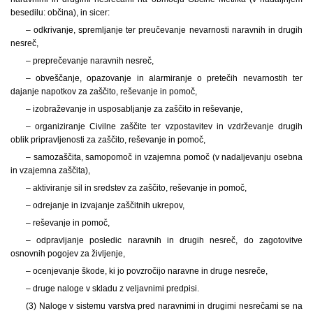
besedilu: občina), in sicer:
– odkrivanje, spremljanje ter preučevanje nevarnosti naravnih in drugih
nesreč,
– preprečevanje naravnih nesreč,
– obveščanje, opazovanje in alarmiranje o pretečih nevarnostih ter
dajanje napotkov za zaščito, reševanje in pomoč,
– izobraževanje in usposabljanje za zaščito in reševanje,
– organiziranje Civilne zaščite ter vzpostavitev in vzdrževanje drugih
oblik pripravljenosti za zaščito, reševanje in pomoč,
– samozaščita, samopomoč in vzajemna pomoč (v nadaljevanju osebna
in vzajemna zaščita),
– aktiviranje sil in sredstev za zaščito, reševanje in pomoč,
– odrejanje in izvajanje zaščitnih ukrepov,
– reševanje in pomoč,
– odpravljanje posledic naravnih in drugih nesreč, do zagotovitve
osnovnih pogojev za življenje,
– ocenjevanje škode, ki jo povzročijo naravne in druge nesreče,
– druge naloge v skladu z veljavnimi predpisi.
(3) Naloge v sistemu varstva pred naravnimi in drugimi nesrečami se na