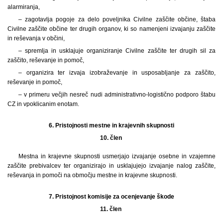
alarmiranja,
– zagotavlja pogoje za delo poveljnika Civilne zaščite občine, štaba
Civilne zaščite občine ter drugih organov, ki so namenjeni izvajanju zaščite
in reševanja v občini,
– spremlja in usklajuje organiziranje Civilne zaščite ter drugih sil za
zaščito, reševanje in pomoč,
– organizira ter izvaja izobraževanje in usposabljanje za zaščito,
reševanje in pomoč,
– v primeru večjih nesreč nudi administrativno-logistično podporo štabu
CZ in vpoklicanim enotam.
6.
Pristojnosti mestne in krajevnih skupnosti
10. člen
Mestna in krajevne skupnosti usmerjajo izvajanje osebne in vzajemne
zaščite prebivalcev ter organizirajo in usklajujejo izvajanje nalog zaščite,
reševanja in pomoči na območju mestne in krajevne skupnosti.
7.
Pristojnost komisije za ocenjevanje škode
11. člen