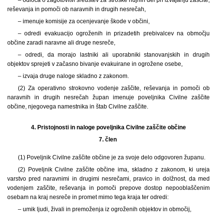
reševanja in pomoči ob naravnih in drugih nesrečah,
– imenuje komisije za ocenjevanje škode v občini,
– odredi evakuacijo ogroženih in prizadetih prebivalcev na območju
občine zaradi naravne ali druge nesreče,
– odredi, da morajo lastniki ali uporabniki stanovanjskih in drugih
objektov sprejeti v začasno bivanje evakuirane in ogrožene osebe,
– izvaja druge naloge skladno z zakonom.
(2) Za operativno strokovno vodenje zaščite, reševanja in pomoči ob
naravnih in drugih nesrečah župan imenuje poveljnika Civilne zaščite
občine, njegovega namestnika in štab Civilne zaščite.
4.
Pristojnosti in naloge poveljnika Civilne zaščite občine
7. člen
(1) Poveljnik Civilne zaščite občine je za svoje delo odgovoren županu.
(2) Poveljnik Civilne zaščite občine ima, skladno z zakonom, ki ureja
varstvo pred naravnimi in drugimi nesrečami, pravico in dolžnost, da med
vodenjem zaščite, reševanja in pomoči prepove dostop nepooblaščenim
osebam na kraj nesreče in promet mimo tega kraja ter odredi:
– umik ljudi, živali in premoženja iz ogroženih objektov in območij,