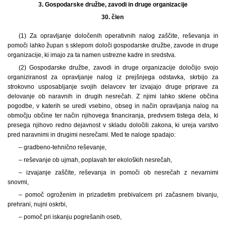
3.
Gospodarske družbe, zavodi in druge organizacije
30. člen
(1) Za opravljanje določenih operativnih nalog zaščite, reševanja in
pomoči lahko župan s sklepom določi gospodarske družbe, zavode in druge
organizacije, ki imajo za ta namen ustrezne kadre in sredstva.
(2) Gospodarske družbe, zavodi in druge organizacije določijo svojo
organiziranost za opravljanje nalog iz prejšnjega odstavka, skrbijo za
strokovno usposabljanje svojih delavcev ter izvajajo druge priprave za
delovanje ob naravnih in drugih nesrečah. Z njimi lahko sklene občina
pogodbe, v katerih se uredi vsebino, obseg in način opravljanja nalog na
območju občine ter način njihovega financiranja, predvsem tistega dela, ki
presega njihovo redno dejavnost v skladu določili zakona, ki ureja varstvo
pred naravnimi in drugimi nesrečami. Med te naloge spadajo:
– gradbeno-tehnično reševanje,
– reševanje ob ujmah, poplavah ter ekoloških nesrečah,
– izvajanje zaščite, reševanja in pomoči ob nesrečah z nevarnimi
snovmi,
– pomoč ogroženim in prizadetim prebivalcem pri začasnem bivanju,
prehrani, nujni oskrbi,
– pomoč pri iskanju pogrešanih oseb,