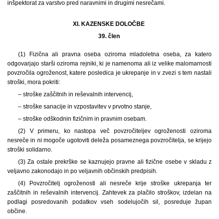
inšpektorat za varstvo pred naravnimi in drugimi nesrečami.
XI. KAZENSKE DOLOČBE
39. člen
(1) Fizična ali pravna oseba oziroma mladoletna oseba, za katero
odgovarjajo starši oziroma rejniki, ki je namenoma ali iz velike malomarnosti
povzročila ogroženost, katere posledica je ukrepanje in v zvezi s tem nastali
stroški, mora pokriti:
– stroške zaščitnih in reševalnih intervencij,
– stroške sanacije in vzpostavitev v prvotno stanje,
– stroške odškodnin fizičnim in pravnim osebam.
(2) V primeru, ko nastopa več povzročiteljev ogroženosti oziroma
nesreče in ni mogoče ugotoviti deleža posameznega povzročitelja, se krijejo
stroški solidarno.
(3) Za ostale prekrške se kaznujejo pravne ali fizične osebe v skladu z
veljavno zakonodajo in po veljavnih občinskih predpisih.
(4) Povzročitelj ogroženosti ali nesreče krije stroške ukrepanja ter
zaščitnih in reševalnih intervencij. Zahtevek za plačilo stroškov, izdelan na
podlagi posredovanih podatkov vseh sodelujočih sil, posreduje župan
občine.