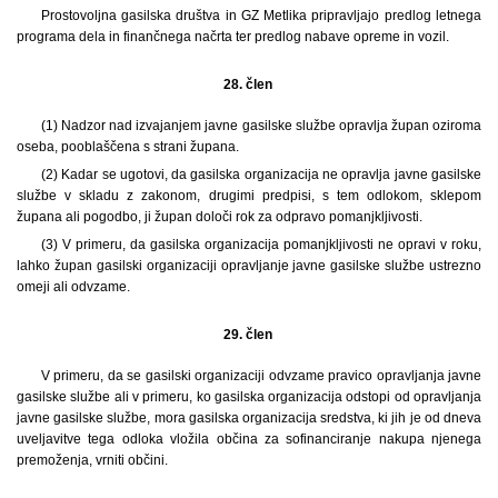
Prostovoljna gasilska društva in GZ Metlika pripravljajo predlog letnega
programa dela in finančnega načrta ter predlog nabave opreme in vozil.
28. člen
(1) Nadzor nad izvajanjem javne gasilske službe opravlja župan oziroma
oseba, pooblaščena s strani župana.
(2) Kadar se ugotovi, da gasilska organizacija ne opravlja javne gasilske
službe v skladu z zakonom, drugimi predpisi, s tem odlokom, sklepom
župana ali pogodbo, ji župan določi rok za odpravo pomanjkljivosti.
(3) V primeru, da gasilska organizacija pomanjkljivosti ne opravi v roku,
lahko župan gasilski organizaciji opravljanje javne gasilske službe ustrezno
omeji ali odvzame.
29. člen
V primeru, da se gasilski organizaciji odvzame pravico opravljanja javne
gasilske službe ali v primeru, ko gasilska organizacija odstopi od opravljanja
javne gasilske službe, mora gasilska organizacija sredstva, ki jih je od dneva
uveljavitve tega odloka vložila občina za sofinanciranje nakupa njenega
premoženja, vrniti občini.