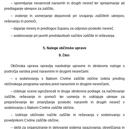
– spremljanje nevarnosti naravnih in drugih nesreč ter sprejemanje ali
predlaganje ukrepov za zaščito,
– vodenje in usmerjanje dejavnosti pri izvajanju zaščitnih ukrepov,
reševanju in pomoči,
– dajanje mnenj in predlogov županu za odpravo posledic nesreč,
– sodelovanje pri javnih predstavitvah načrtov zaščite in reševanja.
5.
Naloge občinske uprave
9. člen
Občinska uprava opravlja naslednje upravne in strokovne naloge s
področja varstva pred naravnimi in drugimi nesrečami:
– v sodelovanju s štabom Civilne zaščite občine izdela predlog
občinskega programa varstva pred naravnimi in drugimi nesrečami,
– izdeluje ocene ogroženosti in druge strokovne podlage za načrtovanje
zaščite, reševanje in pomoči ter usmerja in usklajuje ukrepe za
preprečevanje ter zmanjšanje posledic naravnih in drugih nesreč v
sodelovanju s štabom Civilne zaščite občine,
– izdeluje občinske načrte zaščite in reševanja v sodelovanju s
poveljnikom Civilne zaščite občine,
– skrbi za organiziranje in delovanje sistema opazovanja, obveščanja in