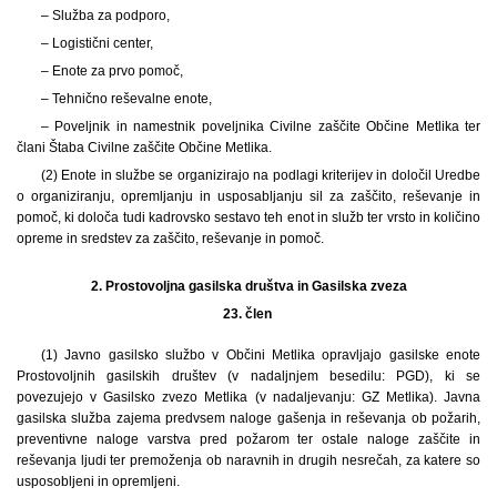
– Služba za podporo,
– Logistični center,
– Enote za prvo pomoč,
– Tehnično reševalne enote,
– Poveljnik in namestnik poveljnika Civilne zaščite Občine Metlika ter
člani Štaba Civilne zaščite Občine Metlika.
(2) Enote in službe se organizirajo na podlagi kriterijev in določil Uredbe
o organiziranju, opremljanju in usposabljanju sil za zaščito, reševanje in
pomoč, ki določa tudi kadrovsko sestavo teh enot in služb ter vrsto in količino
opreme in sredstev za zaščito, reševanje in pomoč.
2.
Prostovoljna gasilska društva in Gasilska zveza
23. člen
(1) Javno gasilsko službo v Občini Metlika opravljajo gasilske enote
Prostovoljnih gasilskih društev (v nadaljnjem besedilu: PGD), ki se
povezujejo v Gasilsko zvezo Metlika (v nadaljevanju: GZ Metlika). Javna
gasilska služba zajema predvsem naloge gašenja in reševanja ob požarih,
preventivne naloge varstva pred požarom ter ostale naloge zaščite in
reševanja ljudi ter premoženja ob naravnih in drugih nesrečah, za katere so
usposobljeni in opremljeni.