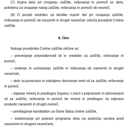
(7) Nujna dela pri izvajanju zaščite, reševanja in pomoči so dela,
potrebna za izvajanje nalog zaščite, reševanja in pomoči ob nesreči.
(8) O porabi sredstev za stroške nujnih del pri izvajanju zaščite,
reševanja in pomoči ob naravnih in drugih nesrečah odloča poveljnik Civilne
zaščite.
8. člen
Naloge poveljnika Civilne zaščite občine so:
– preverjanje pripravljenosti sil in sredstev za zaščito, reševanje in
pomoč,
– vodenje in usmerjanje zaščite in reševanja ob naravnih in drugih
nesrečah,
– skrb za povezano in usklajeno delovanje vseh sil za zaščito, reševanje
in pomoč,
– dajanje mnenj in predlogov županu v zvezi s pripravami in delovanjem
sil za zaščito, reševanje in pomoč ter mnenj in predlogov za odpravo
posledic naravnih in drugih nesreč,
– predlaganje kandidatov za člane štaba civilne zaščite,
– sodelovanje pri pripravi programa dela na področju varstva pred
naravnimi in drugimi nesrečami,