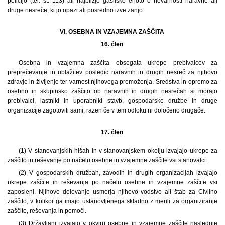
policijo (tel. št. 113) ali najbližjo gasilsko enoto o nevarnosti naravne ali
druge nesreče, ki jo opazi ali posredno izve zanjo.
VI. OSEBNA IN VZAJEMNA ZAŠČITA
16. člen
Osebna in vzajemna zaščita obsegata ukrepe prebivalcev za
preprečevanje in ublažitev posledic naravnih in drugih nesreč za njihovo
zdravje in življenje ter varnost njihovega premoženja. Sredstva in opremo za
osebno in skupinsko zaščito ob naravnih in drugih nesrečah si morajo
prebivalci, lastniki in uporabniki stavb, gospodarske družbe in druge
organizacije zagotoviti sami, razen če v tem odloku ni določeno drugače.
17. člen
(1) V stanovanjskih hišah in v stanovanjskem okolju izvajajo ukrepe za
zaščito in reševanje po načelu osebne in vzajemne zaščite vsi stanovalci.
(2) V gospodarskih družbah, zavodih in drugih organizacijah izvajajo
ukrepe zaščite in reševanja po načelu osebne in vzajemne zaščite vsi
zaposleni. Njihovo delovanje usmerja njihovo vodstvo ali štab za Civilno
zaščito, v kolikor ga imajo ustanovljenega skladno z merili za organiziranje
zaščite, reševanja in pomoči.
(3) Državljani izvajajo v okviru osebne in vzajemne zaščite naslednje