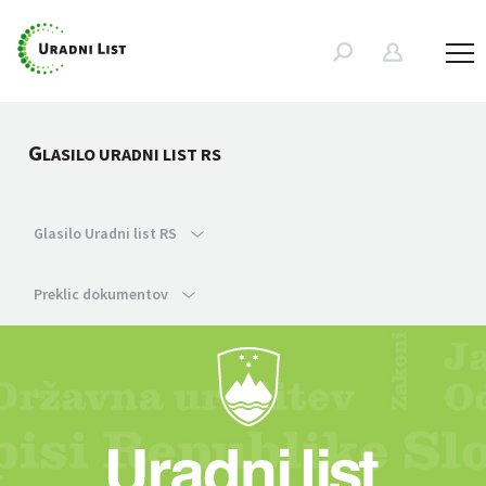
G
LASILO URADNI LIST RS
Glasilo Uradni list RS
Preklic dokumentov