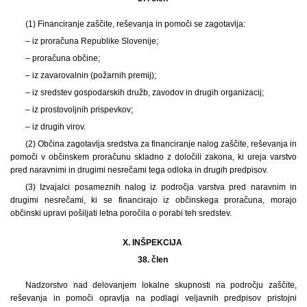
(1) Financiranje zaščite, reševanja in pomoči se zagotavlja:
– iz proračuna Republike Slovenije;
– proračuna občine;
– iz zavarovalnin (požarnih premij);
– iz sredstev gospodarskih družb, zavodov in drugih organizacij;
– iz prostovoljnih prispevkov;
– iz drugih virov.
(2) Občina zagotavlja sredstva za financiranje nalog zaščite, reševanja in
pomoči v občinskem proračunu skladno z določili zakona, ki ureja varstvo
pred naravnimi in drugimi nesrečami tega odloka in drugih predpisov.
(3) Izvajalci posameznih nalog iz področja varstva pred naravnim in
drugimi nesrečami, ki se financirajo iz občinskega proračuna, morajo
občinski upravi pošiljati letna poročila o porabi teh sredstev.
X. INŠPEKCIJA
38. člen
Nadzorstvo nad delovanjem lokalne skupnosti na področju zaščite,
reševanja in pomoči opravlja na podlagi veljavnih predpisov pristojni