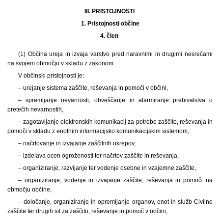
III. PRISTOJNOSTI
1.
Pristojnosti občine
4. člen
(1) Občina ureja in izvaja varstvo pred naravnimi in drugimi nesrečami
na svojem območju v skladu z zakonom.
V občinski pristojnosti je:
– urejanje sistema zaščite, reševanja in pomoči v občini,
– spremljanje nevarnosti, obveščanje in alarmiranje prebivalstva o
pretečih nevarnostih,
– zagotavljanje elektronskih komunikacij za potrebe zaščite, reševanja in
pomoči v skladu z enotnim informacijsko komunikacijskim sistemom,
– načrtovanje in izvajanje zaščitnih ukrepov,
– izdelava ocen ogroženosti ter načrtov zaščite in reševanja,
– organiziranje, razvijanje ter vodenje osebne in vzajemne zaščite,
– organiziranje, vodenje in izvajanje zaščite, reševanja in pomoči na
območju občine,
– določanje, organiziranje in opremljanje organov, enot in služb Civilne
zaščite ter drugih sil za zaščito, reševanje in pomoč v občini,