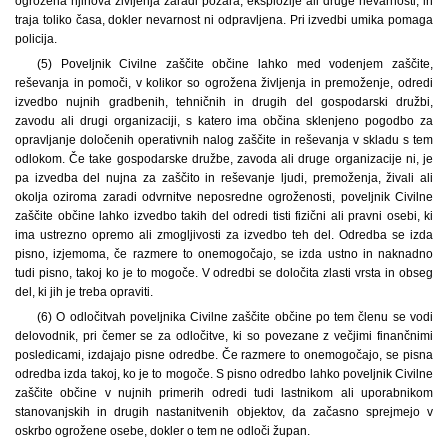
ogrožena njihova življenja zaradi požara, eksplozije ali druge nevarnosti, in
traja toliko časa, dokler nevarnost ni odpravljena. Pri izvedbi umika pomaga
policija.
(5) Poveljnik Civilne zaščite občine lahko med vodenjem zaščite,
reševanja in pomoči, v kolikor so ogrožena življenja in premoženje, odredi
izvedbo nujnih gradbenih, tehničnih in drugih del gospodarski družbi,
zavodu ali drugi organizaciji, s katero ima občina sklenjeno pogodbo za
opravljanje določenih operativnih nalog zaščite in reševanja v skladu s tem
odlokom. Če take gospodarske družbe, zavoda ali druge organizacije ni, je
pa izvedba del nujna za zaščito in reševanje ljudi, premoženja, živali ali
okolja oziroma zaradi odvrnitve neposredne ogroženosti, poveljnik Civilne
zaščite občine lahko izvedbo takih del odredi tisti fizični ali pravni osebi, ki
ima ustrezno opremo ali zmogljivosti za izvedbo teh del. Odredba se izda
pisno, izjemoma, če razmere to onemogočajo, se izda ustno in naknadno
tudi pisno, takoj ko je to mogoče. V odredbi se določita zlasti vrsta in obseg
del, ki jih je treba opraviti.
(6) O odločitvah poveljnika Civilne zaščite občine po tem členu se vodi
delovodnik, pri čemer se za odločitve, ki so povezane z večjimi finančnimi
posledicami, izdajajo pisne odredbe. Če razmere to onemogočajo, se pisna
odredba izda takoj, ko je to mogoče. S pisno odredbo lahko poveljnik Civilne
zaščite občine v nujnih primerih odredi tudi lastnikom ali uporabnikom
stanovanjskih in drugih nastanitvenih objektov, da začasno sprejmejo v
oskrbo ogrožene osebe, dokler o tem ne odloči župan.