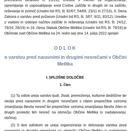
prečiščeno besedilo in 23/19), Uredbe o merilih za organiziranje,
opremljanje in usposabljanje enot Civilne zaščite in drugih sil za zaščito,
reševanje in pomoč (Uradni list RS, št. 92/07, 54/09, 23/11 in 27/16), 6. člena
Zakona o varstvu pred požarom (Uradni list RS, št. 3/07, 9/11, 83/12), Uredbe
o vsebini in izdelavi načrtov zaščite in reševanja (Uradni list RS, št. 24/12,
78/16, 26/19) in 16. člena Statuta Občine Metlika (Uradni list RS, št. 79/16) je
Občinski svet Občine Metlika na 24. redni seji dne 14. julija 2022 sprejel
O D L O K
o varstvu pred naravnimi in drugimi nesrečami v Občini
Metlika
I. SPLOŠNE DOLOČBE
1. člen
(1) Ta odlok ureja varstvo ljudi, živali, premoženja, kulturne dediščine ter
okolja pred naravnimi in drugimi nesrečami s ciljem preprečitve oziroma
zmanjšanja števila nesreč ter preprečitve oziroma zmanjšanja števila žrtev in
drugih posledic teh nesreč na območju Občine Metlika (v nadaljevanju:
občina).
(2) S tem odlokom se ureja organiziranje in delovanje varstva pred
naravnimi in drugimi nesrečami na območju Občine Metlika (v nadaljnjem