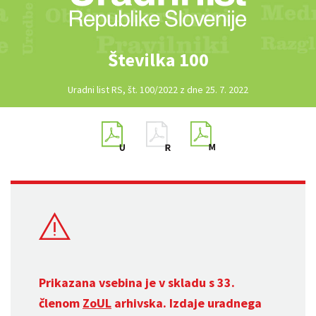
Številka 100
Uradni list RS, št. 100/2022 z dne 25. 7. 2022
Prikazana vsebina je v skladu s 33.
členom
ZoUL
arhivska. Izdaje uradnega