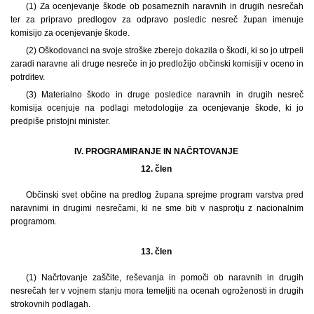
(1) Za ocenjevanje škode ob posameznih naravnih in drugih nesrečah
ter za pripravo predlogov za odpravo posledic nesreč župan imenuje
komisijo za ocenjevanje škode.
(2) Oškodovanci na svoje stroške zberejo dokazila o škodi, ki so jo utrpeli
zaradi naravne ali druge nesreče in jo predložijo občinski komisiji v oceno in
potrditev.
(3) Materialno škodo in druge posledice naravnih in drugih nesreč
komisija ocenjuje na podlagi metodologije za ocenjevanje škode, ki jo
predpiše pristojni minister.
IV. PROGRAMIRANJE IN NAČRTOVANJE
12. člen
Občinski svet občine na predlog župana sprejme program varstva pred
naravnimi in drugimi nesrečami, ki ne sme biti v nasprotju z nacionalnim
programom.
13. člen
(1) Načrtovanje zaščite, reševanja in pomoči ob naravnih in drugih
nesrečah ter v vojnem stanju mora temeljiti na ocenah ogroženosti in drugih
strokovnih podlagah.