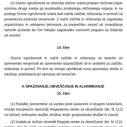
(2) Oceno ogroženosti za območje občine izdela pristojni občinski organ
oziroma druga oseba po pooblastilu pristojnega občinskega organa, ki na
podlagi Ocene ogroženosti izdela tudi načrte zaščite, reševanja in pomoči za
posamezna področja nevarnosti. Z načrti zaščite in reševanja se zagotavlja
organizirano in usklajeno delovanje za preprečitev nesreč ali zmanjšanje
njihovih posledic ter čim hitrejšo zagotovitev osnovnih pogojev za življenje
ob nesreči.
14. člen
Ocena ogroženosti in načrti zaščite in reševanja se dopolni ob
spremembi nevarnosti ali spremembi razpoložljivih sil in sredstev za zaščito,
reševanje in pomoč. Pri tem se morajo upoštevati nova spoznanja stroke in
izkušnje, pridobljene pri ravnanju ob nesrečah.
V. OPAZOVANJE, OBVEŠČANJE IN ALARMIRANJE
15. člen
(1) Podatke, pomembne za varstvo pred naravnimi in drugimi nesrečami,
morajo brezplačno sporočati Regijskemu centru za obveščanje (tel. št. 112)
vsi občani, reševalne službe, društva, klubi, gospodarske družbe in zavodi.
(2) Vsakdo je dolžan obvestiti Regijski center za obveščanje (tel. št. 112),