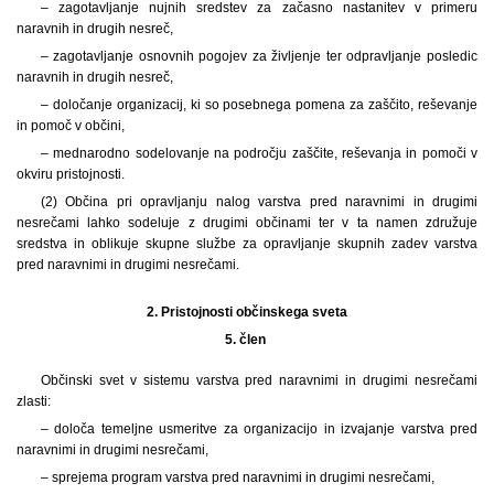
– zagotavljanje nujnih sredstev za začasno nastanitev v primeru
naravnih in drugih nesreč,
– zagotavljanje osnovnih pogojev za življenje ter odpravljanje posledic
naravnih in drugih nesreč,
– določanje organizacij, ki so posebnega pomena za zaščito, reševanje
in pomoč v občini,
– mednarodno sodelovanje na področju zaščite, reševanja in pomoči v
okviru pristojnosti.
(2) Občina pri opravljanju nalog varstva pred naravnimi in drugimi
nesrečami lahko sodeluje z drugimi občinami ter v ta namen združuje
sredstva in oblikuje skupne službe za opravljanje skupnih zadev varstva
pred naravnimi in drugimi nesrečami.
2.
Pristojnosti občinskega sveta
5. člen
Občinski svet v sistemu varstva pred naravnimi in drugimi nesrečami
zlasti:
– določa temeljne usmeritve za organizacijo in izvajanje varstva pred
naravnimi in drugimi nesrečami,
– sprejema program varstva pred naravnimi in drugimi nesrečami,