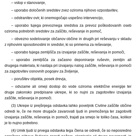
– vstop v stanovanje,
– uporabo določenih sredstev zvez oziroma njihovo vzpostavitev,
– odstranitev ovir, ki onemogočajo uspešno intervencijo,
– uporabo tujega prevoznega sredstva za prevoz poškodovanih oseb
oziroma potrebnih sredstev za zaščito, reševanje in pomoč,
– obvezno sodelovanje občanov občine in drugih pri reševanju v skladu
z njihovimi sposobnostmi in sredstvi, ki so primerna za reševanje,
– uporabo tujega zemljišča za izvajanje zaščite, reševanja in pomoči,
– uporabo zemljišča za začasno deponiranje ruševin, zemljin ali
drugega materiala, ki nastaja pri izvajanju nalog zaščite, reševanja in pomoči
za zagotovitev osnovnih pogojev za življenje,
– porušitev objekta, posek drevja,
– odvzame ali omeji dostop do vode oziroma električne energije ter
druge zakonsko predpisane ukrepe, ki so nujni za zagotovitev izvajanja
zaščite, reševanja in pomoči.
(3) Ukrepe iz prejšnjega odstavka lahko poveljnik Civilne zaščite občine
odredi le, če ne more drugače zavarovati ljudi in premoženja ter zagotoviti
izvajanja zaščite, reševanja in pomoči, trajati pa smejo le toliko časa, kolikor
je to nujno potrebno.
(4) Umik ljudi iz prvega odstavka tega člena se odredi, če so neposredno