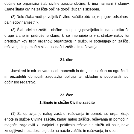
občine se organizira štab civilne zaščite občine, ki ima najmanj 7 članov.
Člane štaba civilne zaščite občine določi župan s sklepom.
(2) Delo štaba vodi poveljnik Civilne zaščite občine, v njegovi odsotnosti
pa njegov namestnik.
(3) Štab civilne zaščite občine ima poleg poveljnika in namestnika še
druge člane in pridružene člane, ki se imenujejo iz vrst strokovnjakov ter
predstavnikov tistih organov, organizacij in služb, ki sodelujejo pri zaščiti,
reševanju in pomoči v skladu z načrti zaščite in reševanja.
21. člen
Javni red in mir ter varnost ob naravnih in drugih nesrečah na ogroženih
in prizadetih območjih zagotavlja policija ter skladno s pooblastili tudi
občinsko redarstvo.
22. člen
1.
Enote in službe Civilne zaščite
(1) Za opravljanje nalog zaščite, reševanja in pomoči se organizirajo
enote in službe Civilne zaščite, kadar nalog zaščite, reševanja in pomoči ni
mogoče zagotoviti z izvajalci iz poklicnih reševalnih služb ali so njihove
zmogljivosti nezadostne glede na načrte zaščite in reševanja, in sicer: