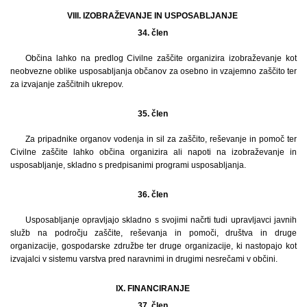
VIII. IZOBRAŽEVANJE IN USPOSABLJANJE
34. člen
Občina lahko na predlog Civilne zaščite organizira izobraževanje kot
neobvezne oblike usposabljanja občanov za osebno in vzajemno zaščito ter
za izvajanje zaščitnih ukrepov.
35. člen
Za pripadnike organov vodenja in sil za zaščito, reševanje in pomoč ter
Civilne zaščite lahko občina organizira ali napoti na izobraževanje in
usposabljanje, skladno s predpisanimi programi usposabljanja.
36. člen
Usposabljanje opravljajo skladno s svojimi načrti tudi upravljavci javnih
služb na področju zaščite, reševanja in pomoči, društva in druge
organizacije, gospodarske združbe ter druge organizacije, ki nastopajo kot
izvajalci v sistemu varstva pred naravnimi in drugimi nesrečami v občini.
IX. FINANCIRANJE
37. člen