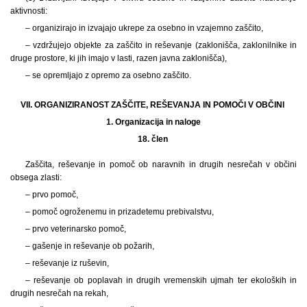
aktivnosti:
– organizirajo in izvajajo ukrepe za osebno in vzajemno zaščito,
– vzdržujejo objekte za zaščito in reševanje (zaklonišča, zaklonilnike in
druge prostore, ki jih imajo v lasti, razen javna zaklonišča),
– se opremljajo z opremo za osebno zaščito.
VII. ORGANIZIRANOST ZAŠČITE, REŠEVANJA IN POMOČI V OBČINI
1.
Organizacija in naloge
18. člen
Zaščita, reševanje in pomoč ob naravnih in drugih nesrečah v občini
obsega zlasti:
– prvo pomoč,
– pomoč ogroženemu in prizadetemu prebivalstvu,
– prvo veterinarsko pomoč,
– gašenje in reševanje ob požarih,
– reševanje iz ruševin,
– reševanje ob poplavah in drugih vremenskih ujmah ter ekoloških in
drugih nesrečah na rekah,