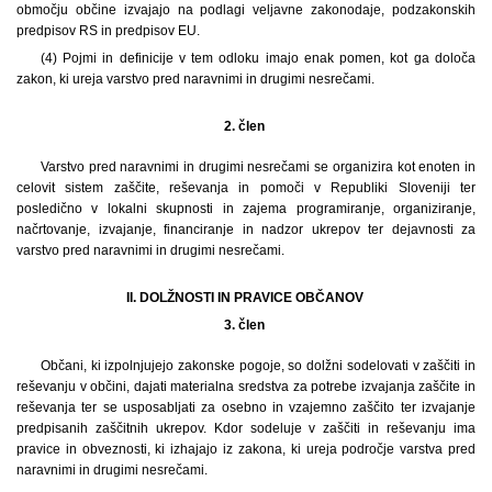
območju občine izvajajo na podlagi veljavne zakonodaje, podzakonskih
predpisov RS in predpisov EU.
(4) Pojmi in definicije v tem odloku imajo enak pomen, kot ga določa
zakon, ki ureja varstvo pred naravnimi in drugimi nesrečami.
2. člen
Varstvo pred naravnimi in drugimi nesrečami se organizira kot enoten in
celovit sistem zaščite, reševanja in pomoči v Republiki Sloveniji ter
posledično v lokalni skupnosti in zajema programiranje, organiziranje,
načrtovanje, izvajanje, financiranje in nadzor ukrepov ter dejavnosti za
varstvo pred naravnimi in drugimi nesrečami.
II. DOLŽNOSTI IN PRAVICE OBČANOV
3. člen
Občani, ki izpolnjujejo zakonske pogoje, so dolžni sodelovati v zaščiti in
reševanju v občini, dajati materialna sredstva za potrebe izvajanja zaščite in
reševanja ter se usposabljati za osebno in vzajemno zaščito ter izvajanje
predpisanih zaščitnih ukrepov. Kdor sodeluje v zaščiti in reševanju ima
pravice in obveznosti, ki izhajajo iz zakona, ki ureja področje varstva pred
naravnimi in drugimi nesrečami.