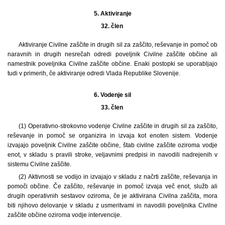
5.
Aktiviranje
32. člen
Aktiviranje Civilne zaščite in drugih sil za zaščito, reševanje in pomoč ob
naravnih in drugih nesrečah odredi poveljnik Civilne zaščite občine ali
namestnik poveljnika Civilne zaščite občine. Enaki postopki se uporabljajo
tudi v primerih, če aktiviranje odredi Vlada Republike Slovenije.
6.
Vodenje sil
33. člen
(1) Operativno-strokovno vodenje Civilne zaščite in drugih sil za zaščito,
reševanje in pomoč se organizira in izvaja kot enoten sistem. Vodenje
izvajajo poveljnik Civilne zaščite občine, štab civilne zaščite oziroma vodje
enot, v skladu s pravili stroke, veljavnimi predpisi in navodili nadrejenih v
sistemu Civilne zaščite.
(2) Aktivnosti se vodijo in izvajajo v skladu z načrti zaščite, reševanja in
pomoči občine. Če zaščito, reševanje in pomoč izvaja več enot, služb ali
drugih operativnih sestavov oziroma, če je aktivirana Civilna zaščita, mora
biti njihovo delovanje v skladu z usmeritvami in navodili poveljnika Civilne
zaščite občine oziroma vodje intervencije.