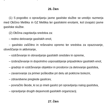
26. člen
(1) S pogodbo o opravljanju javne gasilske službe se uredijo razmerja
med Občino Metlika in GZ Metlika ter gasilskimi enotami, kot izvajalci javne
gasilske službe.
(2) Občina zagotavlja sredstva za:
– redno delovanje gasilskih enot,
– gasilsko zaščitno in reševalno opremo ter sredstva za opazovanje,
obveščanje in aktiviranje,
– vzdrževanje in obnavljanje gasilskih sredstev in opreme,
– izobraževanje in dopolnilno usposabljanje pripadnikov gasilskih enot,
– gradnjo in vzdrževanje objektov in prostorov za delovanje gasilstva,
– zavarovanje za primer poškodbe pri delu ali poklicne bolezni,
– zdravstvene preglede gasilcev,
– povračilo škode, ki so jo imeli gasilci pri opravljanju nalog gasilstva,
– opravljanje drugih dejavnosti gasilskih organizacij.
27. člen