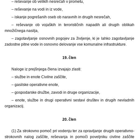
– reševanje ob velikih nesrečah v prometu,
– reševanje na vodi in iz vode,
– iskanje pogrešanih oseb ob naravnih in drugih nesrečah,
– reševanje ob vojaških in terorističnih napadih ali drugih oblikah
množičnega nasilja,
– zagotavljanje osnovnih pogojev za življenje, ki je lahko zagotavljanje
zadostne pitne vode in osnovno delovanje vse komunalne infrastrukture.
19. člen
Naloge iz prejšnjega člena izvajajo zlasti:
– službe in enote Civilne zaščite,
– gasilske operativne enote,
– gospodarske družbe, zavodi in druge organizacije,
– enote, službe in drugi operativni sestavi društev in drugih nevladnih
organizacij.
20. člen
(1) Za strokovno pomoč pri vodenju ter za opravljanje drugih operativno-
strokovnih nalog zaščite, reševanja in pomoči poveljniku civilne zaščite