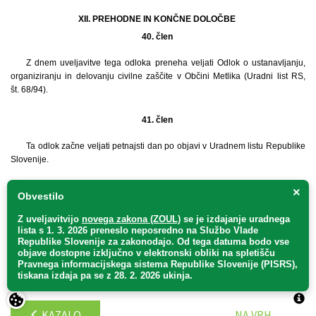
XII. PREHODNE IN KONČNE DOLOČBE
40. člen
Z dnem uveljavitve tega odloka preneha veljati Odlok o ustanavljanju,
organiziranju in delovanju civilne zaščite v Občini Metlika (Uradni list RS,
št. 68/94).
41. člen
Ta odlok začne veljati petnajsti dan po objavi v Uradnem listu Republike
Slovenije.
Št. 007-2/2022
×
Obvestilo
Metlika, dne 14. julija 2022
Z uveljavitvijo
novega zakona (ZOUL)
se je
izdajanje uradnega
Župan
lista s 1. 3. 2026 preneslo
neposredno
na Službo Vlade
Občine Metlika
Republike Slovenije za zakonodajo
. Od tega datuma bodo vse
objave dostopne izključno v elektronski obliki na spletišču
Darko Zevnik
Pravnega informacijskega sistema Republike Slovenije (PISRS),
tiskana izdaja pa se z 28. 2. 2026 ukinja.
KAZALO
NA VRH