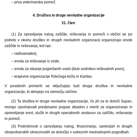
– prva veterinarska pomoč.
4.
Društva in druge nevladne organizacije
31. člen
(1) Za opravljanje nalog zaščite, reševanja in pomoči v občini se po
potrebi v okviru društev in drugih nevladnih organizacij organizirajo enote
zaščite in reševanja, kot npr.:
– radioamaterji,
– enota za reševanje iz vode,
– enota za iskanje pogrešanih oseb (klub vodnikov reševalnih psov),
– krajevne organizacije Rdečega križa in Karitas.
V posebnih primerih se vključujejo tudi druga društva in nevladne
organizacije, ki delujejo na območju občine.
(2) Ta društva in druge nevladne organizacije, če jih za to določi župan,
morajo izpolnjevati predpisane pogoje skladno z merili za organiziranje in
opremljanje enot, služb in drugih operativnih sestavov za zaščito, reševanje
in pomoč.
(3) Podrobnosti o opravljanju nalog, financiranju, sankcijah in drugih
obojestranskih obveznostih se določijo v ustreznih medsebojnih pogodbah.