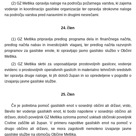
(2) GZ Metlika opravlja naloge na področju požarnega varstva, ki zajema
vodenje in koordinacijo gasilske organizacije ter opravlja strokovne naloge
na področju varstva pred naravnimi in drugimi nesrečami.
24. člen
(1) GZ Metlika pripravlja predlog programa dela in finančnega načrta,
predlog načrta nabav in investicijskih vlaganj, ter predlog načrta razvojnih
programov za gasilske enote, ki opravljajo javno gasilsko službo v Občini
Metlika.
(2) GZ Metlika skrbi za usposabljanje prostovoljnih gasilcev, vodenje
evidenc o prostovoljnih operativnih gasilcih in materialno tehničnih sredstvih
ter opravlja druge naloge, ki jih določi župan in so opredeljene v pogodbi o
izvajanju javne gasilske službe.
25. člen
Če je potrebna pomoč gasilskih enot v sosednji občini ali državi, vrsto,
število ter vodenje gasilskih enot, ki bodo napotene v sosednjo občino ali
državo, določi poveljnik GZ Metlika oziroma pomoč uskladi občinski poveljnik
Civilne zaščite ali župan. V primeru napotitve gasilskih enot na pomoč v
drugo občino ali državo, se mora zagotoviti nemoteno izvajanje javne
gasilske službe na območju Občine Metlika.