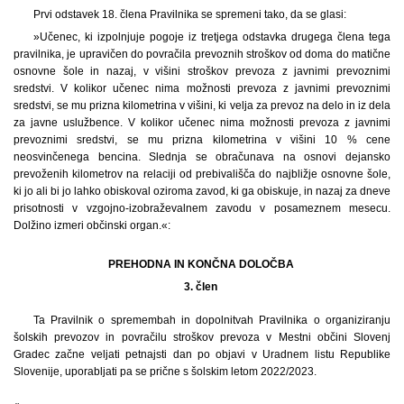
Prvi odstavek 18. člena Pravilnika se spremeni tako, da se glasi:
»Učenec, ki izpolnjuje pogoje iz tretjega odstavka drugega člena tega
pravilnika, je upravičen do povračila prevoznih stroškov od doma do matične
osnovne šole in nazaj, v višini stroškov prevoza z javnimi prevoznimi
sredstvi. V kolikor učenec nima možnosti prevoza z javnimi prevoznimi
sredstvi, se mu prizna kilometrina v višini, ki velja za prevoz na delo in iz dela
za javne uslužbence. V kolikor učenec nima možnosti prevoza z javnimi
prevoznimi sredstvi, se mu prizna kilometrina v višini 10 % cene
neosvinčenega bencina. Slednja se obračunava na osnovi dejansko
prevoženih kilometrov na relaciji od prebivališča do najbližje osnovne šole,
ki jo ali bi jo lahko obiskoval oziroma zavod, ki ga obiskuje, in nazaj za dneve
prisotnosti v vzgojno-izobraževalnem zavodu v posameznem mesecu.
Dolžino izmeri občinski organ.«:
PREHODNA IN KONČNA DOLOČBA
3. člen
Ta Pravilnik o spremembah in dopolnitvah Pravilnika o organiziranju
šolskih prevozov in povračilu stroškov prevoza v Mestni občini Slovenj
Gradec začne veljati petnajsti dan po objavi v Uradnem listu Republike
Slovenije, uporabljati pa se prične s šolskim letom 2022/2023.