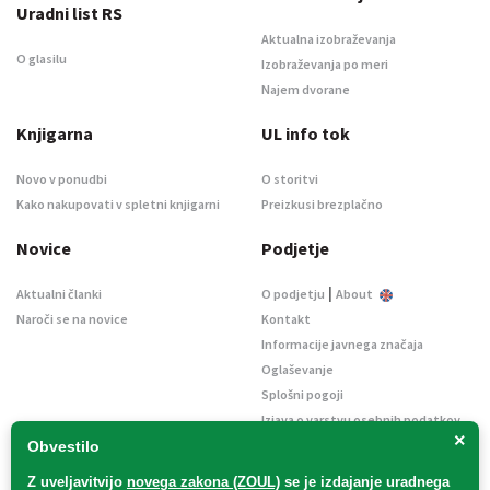
Uradni list RS
Aktualna izobraževanja
O glasilu
Izobraževanja po meri
Najem dvorane
Knjigarna
UL info tok
Novo v ponudbi
O storitvi
Kako nakupovati v spletni knjigarni
Preizkusi brezplačno
Novice
Podjetje
|
Aktualni članki
O podjetju
About
Naroči se na novice
Kontakt
Informacije javnega značaja
Oglaševanje
Splošni pogoji
Izjava o varstvu osebnih podatkov
×
E-dražbe
Obvestilo
Z uveljavitvijo
novega zakona (ZOUL)
se je
izdajanje uradnega