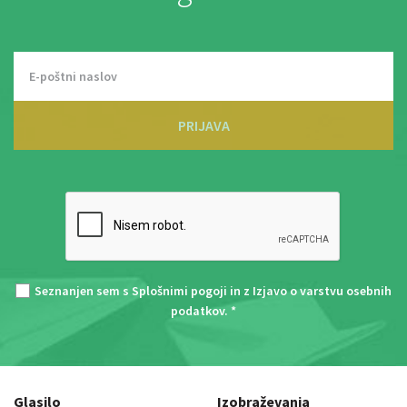
PRIJAVA
Seznanjen sem s
Splošnimi pogoji
in z
Izjavo o varstvu osebnih
podatkov
. *
Glasilo
Izobraževanja