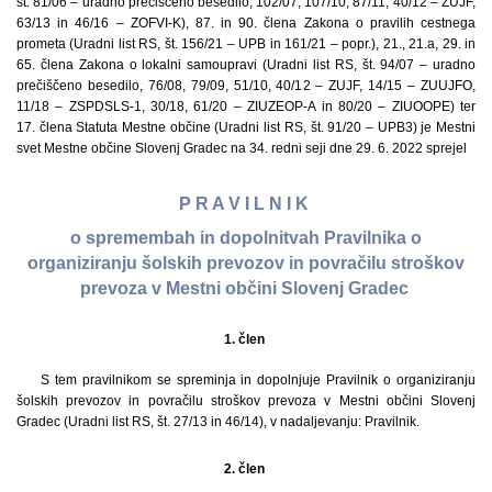
št. 81/06 – uradno prečiščeno besedilo, 102/07, 107/10, 87/11, 40/12 – ZUJF,
63/13 in 46/16 – ZOFVI-K), 87. in 90. člena Zakona o pravilih cestnega
prometa (Uradni list RS, št. 156/21 – UPB in 161/21 – popr.), 21., 21.a, 29. in
65. člena Zakona o lokalni samoupravi (Uradni list RS, št. 94/07 – uradno
prečiščeno besedilo, 76/08, 79/09, 51/10, 40/12 – ZUJF, 14/15 – ZUUJFO,
11/18 – ZSPDSLS-1, 30/18, 61/20 – ZIUZEOP-A in 80/20 – ZIUOOPE) ter
17. člena Statuta Mestne občine (Uradni list RS, št. 91/20 – UPB3) je Mestni
svet Mestne občine Slovenj Gradec na 34. redni seji dne 29. 6. 2022 sprejel
P R A V I L N I K
o spremembah in dopolnitvah Pravilnika o
organiziranju šolskih prevozov in povračilu stroškov
prevoza v Mestni občini Slovenj Gradec
1. člen
S tem pravilnikom se spreminja in dopolnjuje Pravilnik o organiziranju
šolskih prevozov in povračilu stroškov prevoza v Mestni občini Slovenj
Gradec (Uradni list RS, št. 27/13 in 46/14), v nadaljevanju: Pravilnik.
2. člen