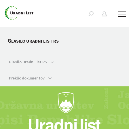
G
LASILO URADNI LIST RS
Glasilo Uradni list RS
Preklic dokumentov