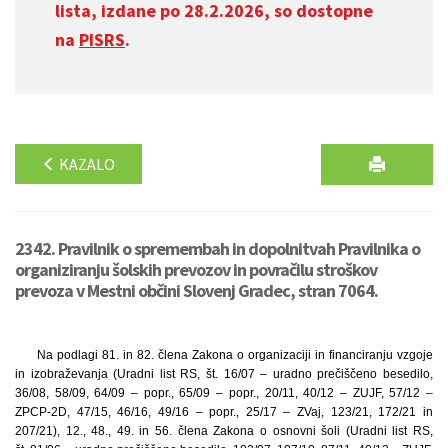
lista, izdane po 28.2.2026, so dostopne
na
PISRS
.
KAZALO
2342. Pravilnik o spremembah in dopolnitvah Pravilnika o
organiziranju šolskih prevozov in povračilu stroškov
prevoza v Mestni občini Slovenj Gradec, stran 7064.
Na podlagi 81. in 82. člena Zakona o organizaciji in financiranju vzgoje
in izobraževanja (Uradni list RS, št. 16/07 – uradno prečiščeno besedilo,
36/08, 58/09, 64/09 – popr., 65/09 – popr., 20/11, 40/12 – ZUJF, 57/12 –
ZPCP-2D, 47/15, 46/16, 49/16 – popr., 25/17 – ZVaj, 123/21, 172/21 in
207/21), 12., 48., 49. in 56. člena Zakona o osnovni šoli (Uradni list RS,