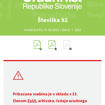
Številka 92
Uradni list RS, št. 92/2022 z dne 8. 7. 2022
Prikazana vsebina je v skladu s 33.
členom
ZoUL
arhivska. Izdaje uradnega