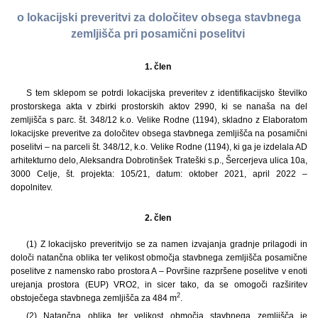
o lokacijski preveritvi za določitev obsega stavbnega
zemljišča pri posamični poselitvi
1. člen
S tem sklepom se potrdi lokacijska preveritev z identifikacijsko številko
prostorskega akta v zbirki prostorskih aktov 2990, ki se nanaša na del
zemljišča s parc. št. 348/12 k.o. Velike Rodne (1194), skladno z Elaboratom
lokacijske preveritve za določitev obsega stavbnega zemljišča na posamični
poselitvi – na parceli št. 348/12, k.o. Velike Rodne (1194), ki ga je izdelala AD
arhitekturno delo, Aleksandra Dobrotinšek Trateški s.p., Šercerjeva ulica 10a,
3000 Celje, št. projekta: 105/21, datum: oktober 2021, april 2022 –
dopolnitev.
2. člen
(1)
Z lokacijsko preveritvijo se za namen izvajanja gradnje prilagodi in
določi natančna oblika ter velikost območja stavbnega zemljišča posamične
poselitve z namensko rabo prostora A – Površine razpršene poselitve v enoti
urejanja prostora (EUP) VRO2, in sicer tako, da se omogoči razširitev
2
obstoječega stavbnega zemljišča za 484 m
.
(2) Natančna oblika ter velikost območja stavbnega zemljišča je