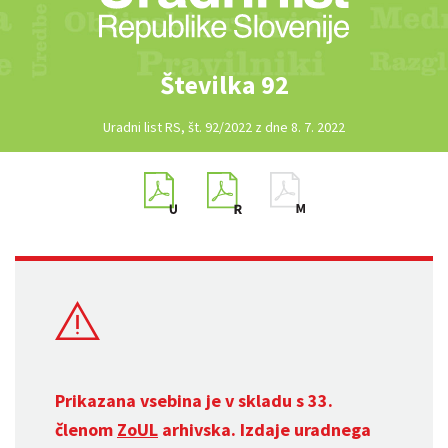
Številka 92
Uradni list RS, št. 92/2022 z dne 8. 7. 2022
Prikazana vsebina je v skladu s 33.
členom
ZoUL
arhivska. Izdaje uradnega