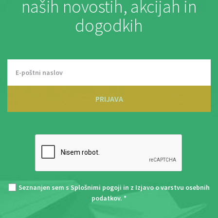
naših novostih, akcijah in
dogodkih
PRIJAVA
Seznanjen sem s
Splošnimi pogoji
in z
Izjavo o varstvu osebnih
podatkov
. *