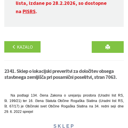
lista, izdane po 28.2.2026, so dostopne
na
PISRS
.
KAZALO
2341. Sklep o lokacijski preveritvi za določitev obsega
stavbnega zemljišča pri posamični poselitvi, stran 7063.
Na podlagi 134. člena Zakona o urejanju prostora (Uradni list RS,
št. 199/21) ter 16. člena Statuta Občine Rogaška Slatina (Uradni list RS,
št. 67/17) je Občinski svet Občine Rogaška Slatina na 34. redni seji dne
29. 6. 2022 sprejel
S K L E P