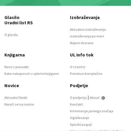
Glasilo
Izobraževanja
Uradni list RS
Aktualna izobraževanja
O glasilu
Izobraževanja po meri
Najem dvorane
Knjigarna
UL info tok
Novo v ponudbi
O storitvi
Kako nakupovati v spletni knjigarni
Preizkusi brezplačno
Novice
Podjetje
|
Aktualni članki
O podjetju
About
Naroči se na novice
Kontakt
Informacije javnega značaja
Oglaševanje
Splošni pogoji