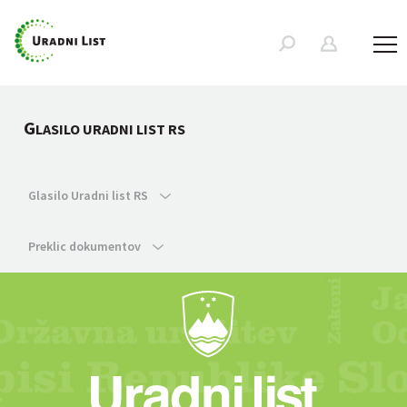
G
LASILO URADNI LIST RS
Glasilo Uradni list RS
Preklic dokumentov