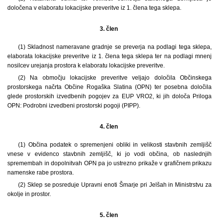
določena v elaboratu lokacijske preveritve iz 1. člena tega sklepa.
3. člen
(1)
Skladnost nameravane gradnje se preverja na podlagi tega sklepa,
elaborata lokacijske preveritve iz 1. člena tega sklepa ter na podlagi mnenj
nosilcev urejanja prostora k elaboratu lokacijske preveritve.
(2) Na območju lokacijske preveritve veljajo določila Občinskega
prostorskega načrta Občine Rogaška Slatina (OPN) ter posebna določila
glede prostorskih izvedbenih pogojev za EUP VRO2, ki jih določa Priloga
OPN: Podrobni izvedbeni prostorski pogoji (PIPP).
4. člen
(1) Občina podatek o spremenjeni obliki in velikosti stavbnih zemljišč
vnese v evidenco stavbnih zemljišč, ki jo vodi občina, ob naslednjih
spremembah in dopolnitvah OPN pa jo ustrezno prikaže v grafičnem prikazu
namenske rabe prostora.
(2) Sklep se posreduje Upravni enoti Šmarje pri Jelšah in Ministrstvu za
okolje in prostor.
5. člen