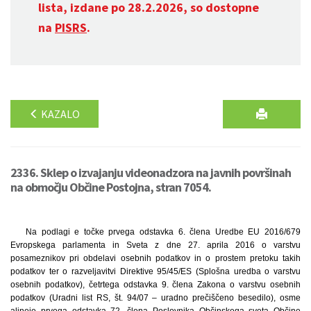
lista, izdane po 28.2.2026, so dostopne
na
PISRS
.
KAZALO
2336. Sklep o izvajanju videonadzora na javnih površinah
na območju Občine Postojna, stran 7054.
Na podlagi e točke prvega odstavka 6. člena Uredbe EU 2016/679
Evropskega parlamenta in Sveta z dne 27. aprila 2016 o varstvu
posameznikov pri obdelavi osebnih podatkov in o prostem pretoku takih
podatkov ter o razveljavitvi Direktive 95/45/ES (Splošna uredba o varstvu
osebnih podatkov), četrtega odstavka 9. člena Zakona o varstvu osebnih
podatkov (Uradni list RS, št. 94/07 – uradno prečiščeno besedilo), osme