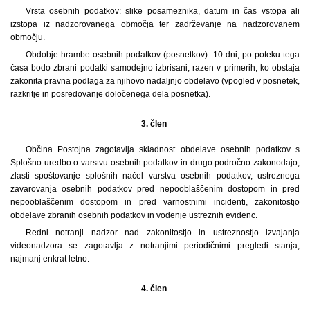
Vrsta osebnih podatkov: slike posameznika, datum in čas vstopa ali
izstopa iz nadzorovanega območja ter zadrževanje na nadzorovanem
območju.
Obdobje hrambe osebnih podatkov (posnetkov): 10 dni, po poteku tega
časa bodo zbrani podatki samodejno izbrisani, razen v primerih, ko obstaja
zakonita pravna podlaga za njihovo nadaljnjo obdelavo (vpogled v posnetek,
razkritje in posredovanje določenega dela posnetka).
3. člen
Občina Postojna zagotavlja skladnost obdelave osebnih podatkov s
Splošno uredbo o varstvu osebnih podatkov in drugo področno zakonodajo,
zlasti spoštovanje splošnih načel varstva osebnih podatkov, ustreznega
zavarovanja osebnih podatkov pred nepooblaščenim dostopom in pred
nepooblaščenim dostopom in pred varnostnimi incidenti, zakonitostjo
obdelave zbranih osebnih podatkov in vodenje ustreznih evidenc.
Redni notranji nadzor nad zakonitostjo in ustreznostjo izvajanja
videonadzora se zagotavlja z notranjimi periodičnimi pregledi stanja,
najmanj enkrat letno.
4. člen