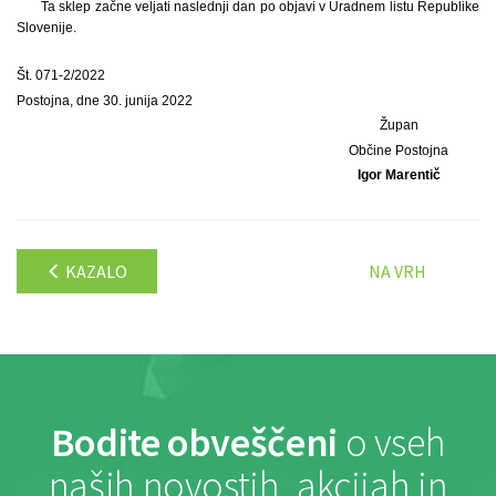
Ta sklep začne veljati naslednji dan po objavi v Uradnem listu Republike
Slovenije.
Št. 071-2/2022
Postojna, dne 30. junija 2022
Župan
Občine Postojna
Igor Marentič
KAZALO
NA VRH
Bodite obveščeni
o vseh
naših novostih, akcijah in