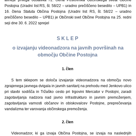
alineje prvega odstavka 72. člena Poslovnika Občinskega sveta Občine
Postojna (Uradni list RS, št. 58/22 – uradno prečiščeno besedilo – UPB1) in
16. člena Statuta Občina Postojna (Uradni list RS, št. 58/22 – uradno
prečiščeno besedilo – UPB1) je Občinski svet Občine Postojna na 25. redni
seji dne 30. 6. 2022 sprejel
S K L E P
o izvajanju videonadzora na javnih površinah na
območju Občine Postojna
1. člen
S tem sklepom se določa izvajanje videonadzora na območju novo
zgrajenega javnega dvigala in javnih sanitarij na prehodu med Jenkovo ulico
pri stavbi sodišča in Tržaško cesto pri trgovini Mercator v Postojni, zaradi
zagotavljanja nadzora nad javno infrastrukturo in javnim premoženjem,
zagotavljanja varnosti občanov in obiskovalcev Postojne, preprečevanja
vandalizma ter varovanja občinskega premoženja.
2. člen
Videonadzor, ki ga izvaja Občina Postojna, se izvaja na naslednjih