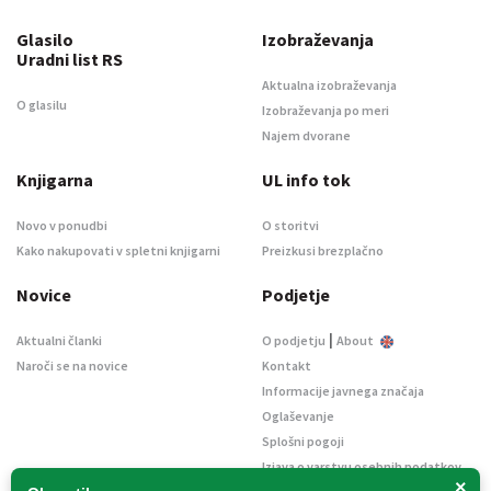
Glasilo
Izobraževanja
Uradni list RS
Aktualna izobraževanja
O glasilu
Izobraževanja po meri
Najem dvorane
Knjigarna
UL info tok
Novo v ponudbi
O storitvi
Kako nakupovati v spletni knjigarni
Preizkusi brezplačno
Novice
Podjetje
|
Aktualni članki
O podjetju
About
Naroči se na novice
Kontakt
Informacije javnega značaja
Oglaševanje
Splošni pogoji
Izjava o varstvu osebnih podatkov
×