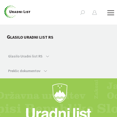
G
LASILO URADNI LIST RS
Glasilo Uradni list RS
Preklic dokumentov