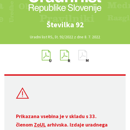
Številka 92
Uradni list RS, št. 92/2022 z dne 8. 7. 2022
Prikazana vsebina je v skladu s 33.
členom
ZoUL
arhivska. Izdaje uradnega