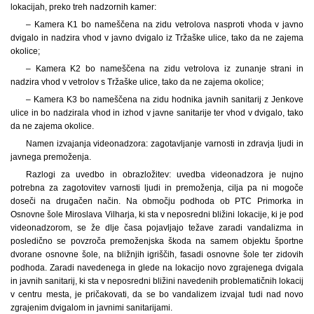
lokacijah, preko treh nadzornih kamer:
– Kamera K1 bo nameščena na zidu vetrolova nasproti vhoda v javno
dvigalo in nadzira vhod v javno dvigalo iz Tržaške ulice, tako da ne zajema
okolice;
– Kamera K2 bo nameščena na zidu vetrolova iz zunanje strani in
nadzira vhod v vetrolov s Tržaške ulice, tako da ne zajema okolice;
– Kamera K3 bo nameščena na zidu hodnika javnih sanitarij z Jenkove
ulice in bo nadzirala vhod in izhod v javne sanitarije ter vhod v dvigalo, tako
da ne zajema okolice.
Namen izvajanja videonadzora: zagotavljanje varnosti in zdravja ljudi in
javnega premoženja.
Razlogi za uvedbo in obrazložitev: uvedba videonadzora je nujno
potrebna za zagotovitev varnosti ljudi in premoženja, cilja pa ni mogoče
doseči na drugačen način. Na območju podhoda ob PTC Primorka in
Osnovne šole Miroslava Vilharja, ki sta v neposredni bližini lokacije, ki je pod
videonadzorom, se že dlje časa pojavljajo težave zaradi vandalizma in
posledično se povzroča premoženjska škoda na samem objektu športne
dvorane osnovne šole, na bližnjih igriščih, fasadi osnovne šole ter zidovih
podhoda. Zaradi navedenega in glede na lokacijo novo zgrajenega dvigala
in javnih sanitarij, ki sta v neposredni bližini navedenih problematičnih lokacij
v centru mesta, je pričakovati, da se bo vandalizem izvajal tudi nad novo
zgrajenim dvigalom in javnimi sanitarijami.