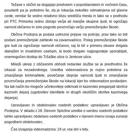
Težave v občini se dogajajo predvsem v popoldanskem in nočnem času,
poudariti pa je potrebno še, da je lokacija nekoliko odmaknjena od glavne
ceste, vendar še vedno relativno blizu središča mesta in tako se v podhodu
pri PTC Primorka redno zbirajo večje ali manjše skupine ljudi, ki ogrožajo
varnost občanov in zelo pogosto povzročajo večjo premoženjsko škodo.
Občina Postojna je podala ustrezne prijave na policijo, prav tako so bili
podani premoženjski zahtevki na zavarovalnico. Poleg premoženjske škode
gre tudi za ogrožanje varnosti občanov, saj bi bil v primeru okvare dvigala
starejšim in invalidnim osebam, ki bodo dvigalo najpogosteje uporabljali,
onemogočen dostop do Tržaške ulice iz Jenkove ulice.
Milejši ukrep z občasnimi obhodi redarske službe se je predhodno že
izkazal za nezadostnega. Uvedba videonadzora je nujno potrebna za
zmanjšanje kriminalitete, povečanje stopnje varnosti ljudi in zmanjšanje
povzročanja premoženjske škode na lokaciji kjer bo videonadzor postavljen.
Na tak način bo mogoče učinkoviteje odkrivati in kazensko preganjati storilce
kaznivih dejanj (ugotovitev identitete in drugih okoliščin storitve kaznivega
dejanja).
Upravljavec in obdelovalec osebnih podatkov: upravljavec je Občina
Postojna. V skladu z 28. členom Splošne uredbe o varstvu osebnih podatkov
lahko upravljavec obdelavo osebnih podatkov v njenem imenu izvaja zunanji
pogodbeni obdelovalec.
Čas izvajanja videonadzora: 24 ur, vse dni v letu.