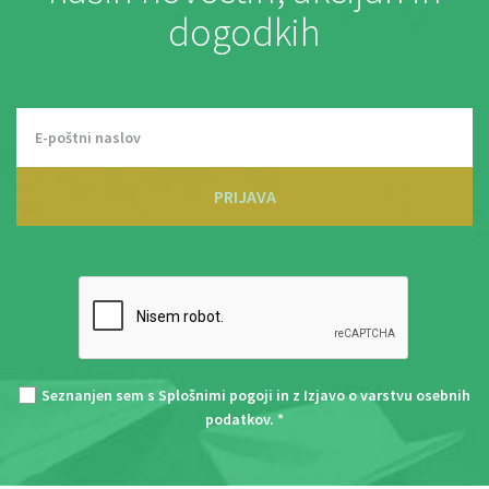
dogodkih
PRIJAVA
Seznanjen sem s
Splošnimi pogoji
in z
Izjavo o varstvu osebnih
podatkov
. *