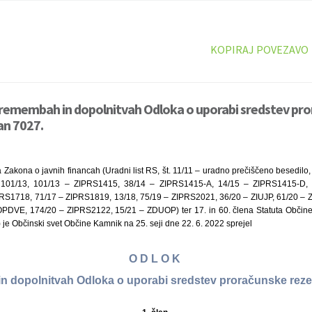
KOPIRAJ POVEZAVO
premembah in dopolnitvah Odloka o uporabi sredstev pro
an 7027.
 Zakona o javnih financah (Uradni list RS, št. 11/11 – uradno prečiščeno besedilo
101/13, 101/13 – ZIPRS1415, 38/14 – ZIPRS1415-A, 14/15 – ZIPRS1415-D, 
RS1718, 71/17 – ZIPRS1819, 13/18, 75/19 – ZIPRS2021, 36/20 – ZIUJP, 61/20 – 
OPDVE, 174/20 – ZIPRS2122, 15/21 – ZDUOP) ter 17. in 60. člena Statuta Občine 
) je Občinski svet Občine Kamnik na 25. seji dne 22. 6. 2022 sprejel
O D L O K
 dopolnitvah Odloka o uporabi sredstev proračunske reze