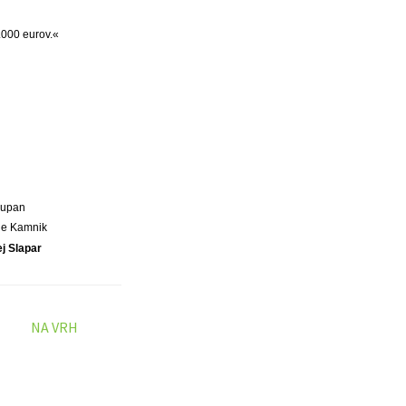
.000 eurov.«
Župan
ne Kamnik
j Slapar
NA VRH