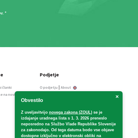
ov
. *
ce
Podjetje
|
i članki
O podjetju
About
se na novice
Kontakt
×
Obvestilo
Informacije javnega
značaja
Z uveljavitvijo
novega zakona (ZOUL)
se je
Oglaševanje
izdajanje uradnega lista s 1. 3. 2026 preneslo
Splošni pogoji
neposredno
na Službo Vlade Republike Slovenije
Izjava o varstvu osebnih
za zakonodajo
. Od tega datuma bodo vse objave
podatkov
dostopne izključno v elektronski obliki na