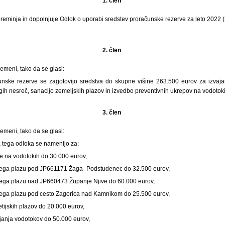
1. člen
eminja in dopolnjuje Odlok o uporabi sredstev proračunske rezerve za leto 2022 (Ur
2. člen
remeni, tako da se glasi:
čunske rezerve se zagotovijo sredstva do skupne višine 263.500 eurov za izvaj
gih nesreč, sanacijo zemeljskih plazov in izvedbo preventivnih ukrepov na vodotok
3. člen
remeni, tako da se glasi:
a tega odloka se namenijo za:
pe na vodotokih do 30.000 eurov,
skega plazu pod JP661171 Žaga–Podstudenec do 32.500 eurov,
kega plazu nad JP660473 Županje Njive do 60.000 eurov,
kega plazu pod cesto Zagorica nad Kamnikom do 25.500 eurov,
etijskih plazov do 20.000 eurov,
ejanja vodotokov do 50.000 eurov,