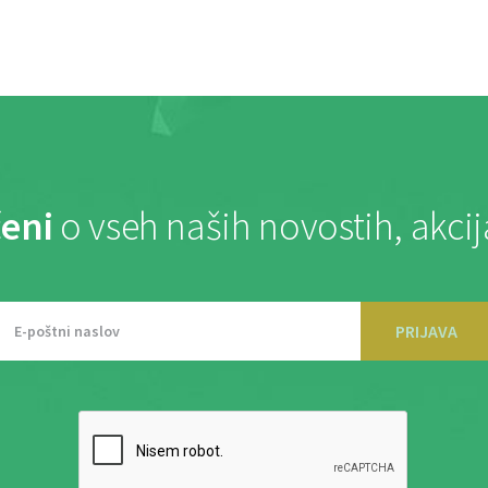
eni
o vseh naših novostih, akci
PRIJAVA