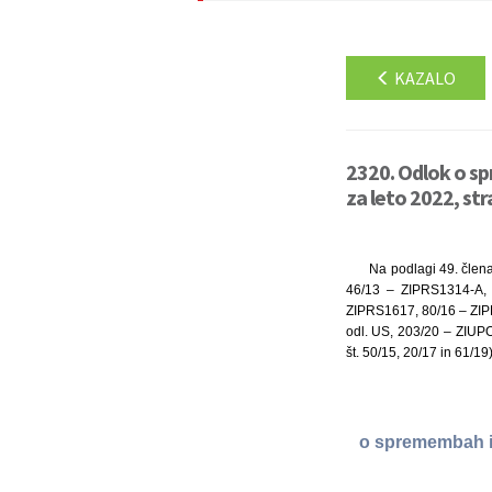
KAZALO
2320. Odlok o s
za leto 2022, str
Na podlagi 49. člena
46/13 – ZIPRS1314-A, 
ZIPRS1617, 80/16 – ZIP
odl. US, 203/20 – ZIUP
št. 50/15, 20/17 in 61/19
o spremembah in