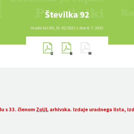
Številka 92
Uradni list RS, št. 92/2022 z dne 8. 7. 2022
du s 33. členom
ZoUL
arhivska. Izdaje uradnega lista, iz