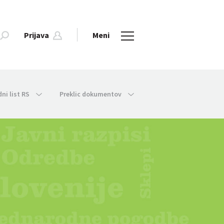
Prijava
Meni
dni list RS
Preklic dokumentov