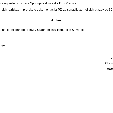
dprave posledic požara Spodnje Palovče do 15.500 eurov,
skih raziskav in projektno dokumentacija PZI za sanacije zemeljskih plazov do 30
4. člen
ti naslednji dan po objavi v Uradnem listu Republike Slovenije.
2022
Obči
Mate