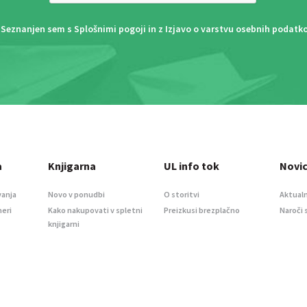
Seznanjen sem s
Splošnimi pogoji
in z
Izjavo o varstvu osebnih podatk
a
Knjigarna
UL info tok
Novi
vanja
Novo v ponudbi
O storitvi
Aktualn
meri
Kako nakupovati v spletni
Preizkusi brezplačno
Naroči 
knjigarni