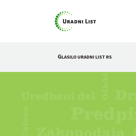
G
LASILO URADNI LIST RS