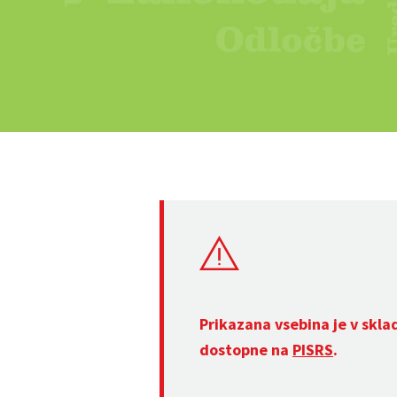
Prikazana vsebina je v skla
dostopne na
PISRS
.