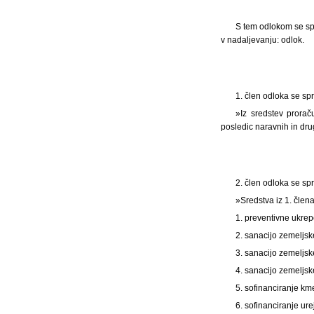
S tem odlokom se spr
v nadaljevanju: odlok.
1. člen odloka se sp
»Iz sredstev prora
posledic naravnih in dru
2. člen odloka se sp
»Sredstva iz 1. člen
1. preventivne ukre
2. sanacijo zemelj
3. sanacijo zemeljs
4. sanacijo zemeljs
5. sofinanciranje km
6. sofinanciranje ur