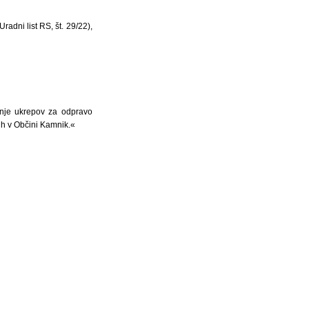
adni list RS, št. 29/22),
anje ukrepov za odpravo
ih v Občini Kamnik.«