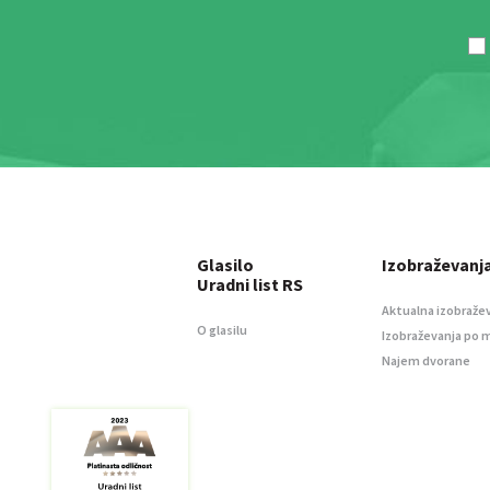
Glasilo
Izobraževanj
Uradni list RS
Aktualna izobraže
O glasilu
Izobraževanja po 
Najem dvorane