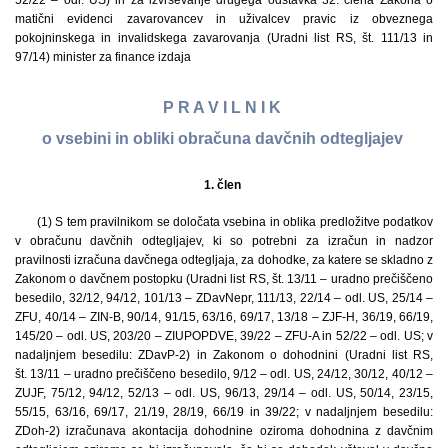
52/22 – odl. US) in za izvrševanje drugega odstavka 32. člena Zakona o
matični evidenci zavarovancev in uživalcev pravic iz obveznega
pokojninskega in invalidskega zavarovanja (Uradni list RS, št. 111/13 in
97/14) minister za finance izdaja
P R A V I L N I K
o vsebini in obliki obračuna davčnih odtegljajev
1. člen
(1) S tem pravilnikom se določata vsebina in oblika predložitve podatkov
v obračunu davčnih odtegljajev, ki so potrebni za izračun in nadzor
pravilnosti izračuna davčnega odtegljaja, za dohodke, za katere se skladno z
Zakonom o davčnem postopku (Uradni list RS, št. 13/11 – uradno prečiščeno
besedilo, 32/12, 94/12, 101/13 – ZDavNepr, 111/13, 22/14 – odl. US, 25/14 –
ZFU, 40/14 – ZIN-B, 90/14, 91/15, 63/16, 69/17, 13/18 – ZJF-H, 36/19, 66/19,
145/20 – odl. US, 203/20 – ZIUPOPDVE, 39/22 – ZFU-A in 52/22 – odl. US; v
nadaljnjem besedilu: ZDavP-2) in Zakonom o dohodnini (Uradni list RS,
št. 13/11 – uradno prečiščeno besedilo, 9/12 – odl. US, 24/12, 30/12, 40/12 –
ZUJF, 75/12, 94/12, 52/13 – odl. US, 96/13, 29/14 – odl. US, 50/14, 23/15,
55/15, 63/16, 69/17, 21/19, 28/19, 66/19 in 39/22; v nadaljnjem besedilu:
ZDoh-2) izračunava akontacija dohodnine oziroma dohodnina z davčnim