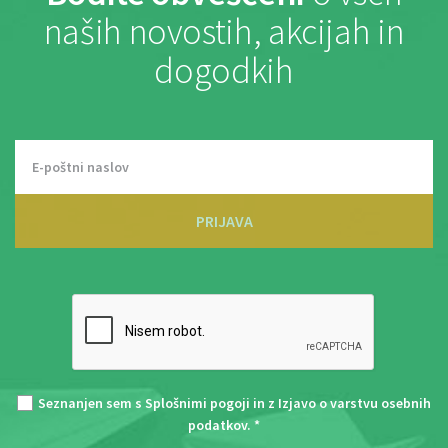
naših novostih, akcijah in
dogodkih
PRIJAVA
Seznanjen sem s
Splošnimi pogoji
in z
Izjavo o varstvu osebnih
podatkov
. *