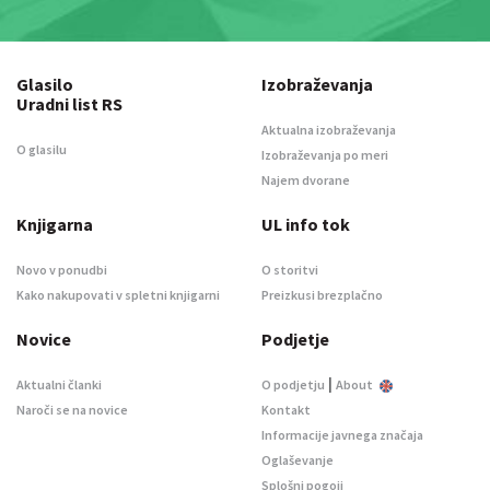
Glasilo
Izobraževanja
Uradni list RS
Aktualna izobraževanja
O glasilu
Izobraževanja po meri
Najem dvorane
Knjigarna
UL info tok
Novo v ponudbi
O storitvi
Kako nakupovati v spletni knjigarni
Preizkusi brezplačno
Novice
Podjetje
|
Aktualni članki
O podjetju
About
Naroči se na novice
Kontakt
Informacije javnega značaja
Oglaševanje
Splošni pogoji