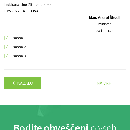
Ljubljana, dne 26. aprila 2022
EVA 2022-1611-0053
Mag. Andrej Šircelj
minister
za finance
Priloga 1
Priloga 2
Priloga 3
KAZALO
NA VRH
Bodite obveščeni
o vseh