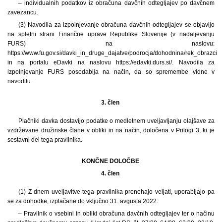
– individualnih podatkov iz obračuna davčnih odtegljajev po davčnem
zavezancu.
(3) Navodila za izpolnjevanje obračuna davčnih odtegljajev se objavijo
na spletni strani Finančne uprave Republike Slovenije (v nadaljevanju
FURS) na naslovu:
https://www.fu.gov.si/davki_in_druge_dajatve/podrocja/dohodnina/rek_obrazci
in na portalu eDavki na naslovu https://edavki.durs.si/. Navodila za
izpolnjevanje FURS posodablja na način, da so spremembe vidne v
navodilu.
3. člen
Plačniki davka dostavijo podatke o medletnem uveljavljanju olajšave za
vzdrževane družinske člane v obliki in na način, določena v Prilogi 3, ki je
sestavni del tega pravilnika.
KONČNE DOLOČBE
4. člen
(1) Z dnem uveljavitve tega pravilnika prenehajo veljati, uporabljajo pa
se za dohodke, izplačane do vključno 31. avgusta 2022:
– Pravilnik o vsebini in obliki obračuna davčnih odtegljajev ter o načinu