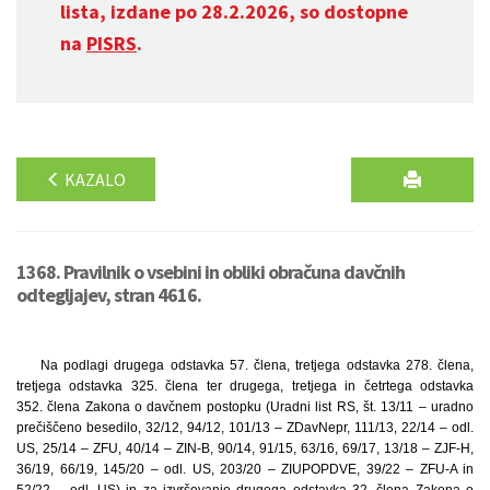
lista, izdane po 28.2.2026, so dostopne
na
PISRS
.
KAZALO
1368. Pravilnik o vsebini in obliki obračuna davčnih
odtegljajev, stran 4616.
Na podlagi drugega odstavka 57. člena, tretjega odstavka 278. člena,
tretjega odstavka 325. člena ter drugega, tretjega in četrtega odstavka
352. člena Zakona o davčnem postopku (Uradni list RS, št. 13/11 – uradno
prečiščeno besedilo, 32/12, 94/12, 101/13 – ZDavNepr, 111/13, 22/14 – odl.
US, 25/14 – ZFU, 40/14 – ZIN-B, 90/14, 91/15, 63/16, 69/17, 13/18 – ZJF-H,
36/19, 66/19, 145/20 – odl. US, 203/20 – ZIUPOPDVE, 39/22 – ZFU-A in