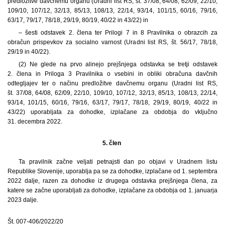
predložitve davčnemu organu (Uradni list RS, št. 37/08, 64/08, 62/09, 22/10,
109/10, 107/12, 32/13, 85/13, 108/13, 22/14, 93/14, 101/15, 60/16, 79/16,
63/17, 79/17, 78/18, 29/19, 80/19, 40/22 in 43/22) in
– šesti odstavek 2. člena ter Prilogi 7 in 8 Pravilnika o obrazcih za
obračun prispevkov za socialno varnost (Uradni list RS, št. 56/17, 78/18,
29/19 in 40/22).
(2) Ne glede na prvo alinejo prejšnjega odstavka se tretji odstavek
2. člena in Priloga 3 Pravilnika o vsebini in obliki obračuna davčnih
odtegljajev ter o načinu predložitve davčnemu organu (Uradni list RS,
št. 37/08, 64/08, 62/09, 22/10, 109/10, 107/12, 32/13, 85/13, 108/13, 22/14,
93/14, 101/15, 60/16, 79/16, 63/17, 79/17, 78/18, 29/19, 80/19, 40/22 in
43/22) uporabljata za dohodke, izplačane za obdobja do vključno
31. decembra 2022.
5. člen
Ta pravilnik začne veljati petnajsti dan po objavi v Uradnem listu
Republike Slovenije, uporablja pa se za dohodke, izplačane od 1. septembra
2022 dalje, razen za dohodke iz drugega odstavka prejšnjega člena, za
katere se začne uporabljati za dohodke, izplačane za obdobja od 1. januarja
2023 dalje.
Št. 007-406/2022/20