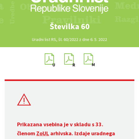
Številka 60
Uradni list RS, št. 60/2022 z dne 6. 5. 2022
Prikazana vsebina je v skladu s 33.
členom
ZoUL
arhivska. Izdaje uradnega