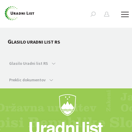
G
LASILO URADNI LIST RS
Glasilo Uradni list RS
Preklic dokumentov