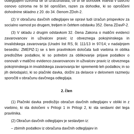
odtegljajem oziroma se bi izračunavala, če bi se dohodek všteval v davčno
osnovo oziroma ne bi bil oproščen, razen za dohodke, ki so oproščeni
dohodnine skladno z 20. do 34. členom ZDoh-2.
(2) V obračunu davčnih odtegljajev se opravi tudi izračun prispevkov za
socialno varnost po drugem, tretjem in četrtem odstavku 352. člena ZDavP-2.
(3) V skladu z drugim odstavkom 32. člena Zakona o matični evidenci
zavarovancev in uživalcev pravic iz obveznega pokojninskega in
invalidskega zavarovanja (Uradni list RS, št. 111/13 in 97/14; v nadaljnjem
besedilu: ZMEPIZ-1) se s tem pravilnikom določata tudi vsebina in oblika
predložitve podatkov, ki so potrebni za oblikovanje prijave podatkov o
osnovah v matično evidenco zavarovancev in uživalcev pravic iz obveznega
pokojninskega in invalidskega zavarovanja ter sprememb teh podatkov, in so
jih delodajalci, ki so plačniki davka, dolžni za delavce v delovnem razmerju
sporočiti v obračunu davčnega odtegljaja.
2. člen
(1) Plačniki davka predložijo obračun davčnih odtegljajev v obliki in z
vsebino, ki sta določeni v Prilogi 1 in Prilogi 2, ki sta sestavni del tega
pravilnika.
(2) Obračun davčnih odtegljajev je sestavljen iz:
– zbirnih podatkov iz obračuna davčnih odtegljajev in