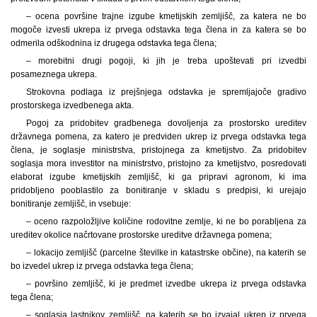
– ocena površine trajne izgube kmetijskih zemljišč, za katera ne bo
mogoče izvesti ukrepa iz prvega odstavka tega člena in za katera se bo
odmerila odškodnina iz drugega odstavka tega člena;
– morebitni drugi pogoji, ki jih je treba upoštevati pri izvedbi
posameznega ukrepa.
Strokovna podlaga iz prejšnjega odstavka je spremljajoče gradivo
prostorskega izvedbenega akta.
Pogoj za pridobitev gradbenega dovoljenja za prostorsko ureditev
državnega pomena, za katero je predviden ukrep iz prvega odstavka tega
člena, je soglasje ministrstva, pristojnega za kmetijstvo. Za pridobitev
soglasja mora investitor na ministrstvo, pristojno za kmetijstvo, posredovati
elaborat izgube kmetijskih zemljišč, ki ga pripravi agronom, ki ima
pridobljeno pooblastilo za bonitiranje v skladu s predpisi, ki urejajo
bonitiranje zemljišč, in vsebuje:
– oceno razpoložljive količine rodovitne zemlje, ki ne bo porabljena za
ureditev okolice načrtovane prostorske ureditve državnega pomena;
– lokacijo zemljišč (parcelne številke in katastrske občine), na katerih se
bo izvedel ukrep iz prvega odstavka tega člena;
– površino zemljišč, ki je predmet izvedbe ukrepa iz prvega odstavka
tega člena;
– soglasja lastnikov zemljišč, na katerih se bo izvajal ukrep iz prvega