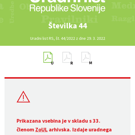
Številka 44
Uradni list RS, št. 44/2022 z dne 29. 3. 2022
Prikazana vsebina je v skladu s 33.
členom
ZoUL
arhivska. Izdaje uradnega