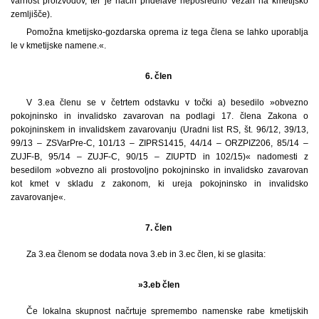
varnost proizvodov, ter je način pridelave neposredno vezan na kmetijsko
zemljišče).
Pomožna kmetijsko-gozdarska oprema iz tega člena se lahko uporablja
le v kmetijske namene.«.
6. člen
V 3.ea členu se v četrtem odstavku v točki a) besedilo »obvezno
pokojninsko in invalidsko zavarovan na podlagi 17. člena Zakona o
pokojninskem in invalidskem zavarovanju (Uradni list RS, št. 96/12, 39/13,
99/13 – ZSVarPre-C, 101/13 – ZIPRS1415, 44/14 – ORZPIZ206, 85/14 –
ZUJF-B, 95/14 – ZUJF-C, 90/15 – ZIUPTD in 102/15)« nadomesti z
besedilom »obvezno ali prostovoljno pokojninsko in invalidsko zavarovan
kot kmet v skladu z zakonom, ki ureja pokojninsko in invalidsko
zavarovanje«.
7. člen
Za 3.ea členom se dodata nova 3.eb in 3.ec člen, ki se glasita:
»3.eb člen
Če lokalna skupnost načrtuje spremembo namenske rabe kmetijskih