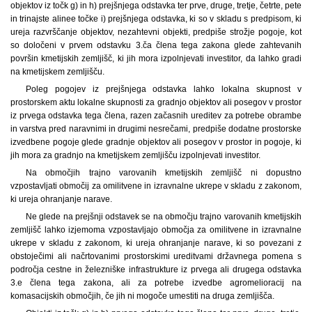
objektov iz točk g) in h) prejšnjega odstavka ter prve, druge, tretje, četrte, pete
in trinajste alinee točke i) prejšnjega odstavka, ki so v skladu s predpisom, ki
ureja razvrščanje objektov, nezahtevni objekti, predpiše strožje pogoje, kot
so določeni v prvem odstavku 3.ča člena tega zakona glede zahtevanih
površin kmetijskih zemljišč, ki jih mora izpolnjevati investitor, da lahko gradi
na kmetijskem zemljišču.
Poleg pogojev iz prejšnjega odstavka lahko lokalna skupnost v
prostorskem aktu lokalne skupnosti za gradnjo objektov ali posegov v prostor
iz prvega odstavka tega člena, razen začasnih ureditev za potrebe obrambe
in varstva pred naravnimi in drugimi nesrečami, predpiše dodatne prostorske
izvedbene pogoje glede gradnje objektov ali posegov v prostor in pogoje, ki
jih mora za gradnjo na kmetijskem zemljišču izpolnjevati investitor.
Na območjih trajno varovanih kmetijskih zemljišč ni dopustno
vzpostavljati območij za omilitvene in izravnalne ukrepe v skladu z zakonom,
ki ureja ohranjanje narave.
Ne glede na prejšnji odstavek se na območju trajno varovanih kmetijskih
zemljišč lahko izjemoma vzpostavljajo območja za omilitvene in izravnalne
ukrepe v skladu z zakonom, ki ureja ohranjanje narave, ki so povezani z
obstoječimi ali načrtovanimi prostorskimi ureditvami državnega pomena s
področja cestne in železniške infrastrukture iz prvega ali drugega odstavka
3.e člena tega zakona, ali za potrebe izvedbe agromelioracij na
komasacijskih območjih, če jih ni mogoče umestiti na druga zemljišča.