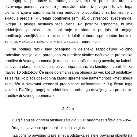
Pogoj za pridobitev uporabnega dovoljenja za prostorsko ureditev
državnega pomena, za katero je predviden ukrep iz prvega odstavka tega
člena, je izjava agronoma, ki ima pridobljeno pooblastilo za bonitiranje v
skladu s predpisi, ki urejajo bonitiranje zemljišč, o ustreznosti izvedenih del
ukrepa iz prvega odstavka tega člena. Po potrditvi agronoma, ki ima
pridobljeno pooblastilo za bonitiranje v skladu s predpisi, ki urejajo
bonitiranje zemljišč, mora investitor izdelati elaborat spremembe bonitete
zemljišč v skladu z zakonom, ki ureja kataster nepremičnin.
Na podlagi razlik med ocenjeno in dejansko razpoložljivo količino
rodovitne zemlje, ki ni porabljena za ureditev okolice načrtovane prostorske
ureditve državnega pomena, je dopustno zmanjšati obseg površin, na katerih
se izvede ukrep izboljšanje proizvodnega potenciala kmetijskih zemljišč, za
največ 10 odstotkov. Če pride do zmanjšanja obsega za več kot 10 odstotkov,
se za razliko plača odškodnina zaradi spremembe namembnosti kmetijskega
zemljišča v dvakratni vrednosti predpisane odškodnine iz 3.g člena tega
zakona. Plačilo je pogoj za pridobitev uporabnega dovoljenja za prostorsko
ureditev državnega pomena.«.
8. člen
V 3.g členu se v prvem odstavku število »50« nadomesti s številom »35«.
Drugi odstavek se spremeni tako, da se glasi:
»Za tlorisno površino iz prejšnjega odstavka se šteje površina objekta na