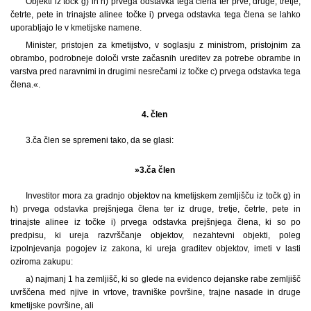
Objekti iz točk g) in h) prvega odstavka tega člena ter prve, druge, tretje,
četrte, pete in trinajste alinee točke i) prvega odstavka tega člena se lahko
uporabljajo le v kmetijske namene.
Minister, pristojen za kmetijstvo, v soglasju z ministrom, pristojnim za
obrambo, podrobneje določi vrste začasnih ureditev za potrebe obrambe in
varstva pred naravnimi in drugimi nesrečami iz točke c) prvega odstavka tega
člena.«.
4. člen
3.ča člen se spremeni tako, da se glasi:
»3.ča člen
Investitor mora za gradnjo objektov na kmetijskem zemljišču iz točk g) in
h) prvega odstavka prejšnjega člena ter iz druge, tretje, četrte, pete in
trinajste alinee iz točke i) prvega odstavka prejšnjega člena, ki so po
predpisu, ki ureja razvrščanje objektov, nezahtevni objekti, poleg
izpolnjevanja pogojev iz zakona, ki ureja graditev objektov, imeti v lasti
oziroma zakupu:
a) najmanj 1 ha zemljišč, ki so glede na evidenco dejanske rabe zemljišč
uvrščena med njive in vrtove, travniške površine, trajne nasade in druge
kmetijske površine, ali