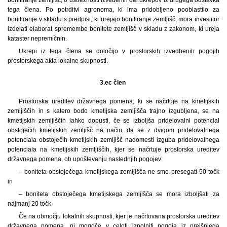
tega člena. Po potrditvi agronoma, ki ima pridobljeno pooblastilo za
bonitiranje v skladu s predpisi, ki urejajo bonitiranje zemljišč, mora investitor
izdelati elaborat spremembe bonitete zemljišč v skladu z zakonom, ki ureja
kataster nepremičnin.
Ukrepi iz tega člena se določijo v prostorskih izvedbenih pogojih
prostorskega akta lokalne skupnosti.
3.ec člen
Prostorska ureditev državnega pomena, ki se načrtuje na kmetijskih
zemljiščih in s katero bodo kmetijska zemljišča trajno izgubljena, se na
kmetijskih zemljiščih lahko dopusti, če se izboljša pridelovalni potencial
obstoječih kmetijskih zemljišč na način, da se z dvigom pridelovalnega
potenciala obstoječih kmetijskih zemljišč nadomesti izguba pridelovalnega
potenciala na kmetijskih zemljiščih, kjer se načrtuje prostorska ureditev
državnega pomena, ob upoštevanju naslednjih pogojev:
– boniteta obstoječega kmetijskega zemljišča ne sme presegati 50 točk
in
– boniteta obstoječega kmetijskega zemljišča se mora izboljšati za
najmanj 20 točk.
Če na območju lokalnih skupnosti, kjer je načrtovana prostorska ureditev
državnega pomena, ni mogoče v celoti izpolniti pogoja iz prejšnjega