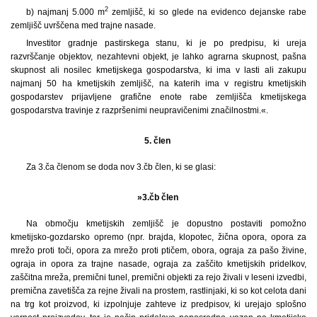
2
b) najmanj 5.000 m
zemljišč, ki so glede na evidenco dejanske rabe
zemljišč uvrščena med trajne nasade.
Investitor gradnje pastirskega stanu, ki je po predpisu, ki ureja
razvrščanje objektov, nezahtevni objekt, je lahko agrarna skupnost, pašna
skupnost ali nosilec kmetijskega gospodarstva, ki ima v lasti ali zakupu
najmanj 50 ha kmetijskih zemljišč, na katerih ima v registru kmetijskih
gospodarstev prijavljene grafične enote rabe zemljišča kmetijskega
gospodarstva travinje z razpršenimi neupravičenimi značilnostmi.«.
5. člen
Za 3.ča členom se doda nov 3.čb člen, ki se glasi:
»3.čb člen
Na območju kmetijskih zemljišč je dopustno postaviti pomožno
kmetijsko-gozdarsko opremo (npr. brajda, klopotec, žična opora, opora za
mrežo proti toči, opora za mrežo proti ptičem, obora, ograja za pašo živine,
ograja in opora za trajne nasade, ograja za zaščito kmetijskih pridelkov,
zaščitna mreža, premični tunel, premični objekti za rejo živali v leseni izvedbi,
premična zavetišča za rejne živali na prostem, rastlinjaki, ki so kot celota dani
na trg kot proizvod, ki izpolnjuje zahteve iz predpisov, ki urejajo splošno