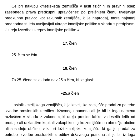
Če pri nakupu kmetijskega zemljišča v lasti fizičnih in pravnih oseb
zasebnega prava predkupni upravičenec po prejšnjem členu uveljavlja
predkupno pravico kot zakupnik zemljišča, ki je naprodaj, mora najmanj
predhodna tri leta uveljavljati ukrepe kmetijske politike v skladu s predpisom,
ki ureja izvedbo ukrepov kmetijske politike.«.
17. člen
25. člen se črta.
18. člen
Za 25. členom se doda nov 25.a člen, ki se glasi:
»25.a člen
Lastnik kmetijskega zemljišča, ki je kmetijsko zemljišče prodal za potrebe
izvedbe prostorskih ureditev državnega pomena ali je bil iz tega namena
razlaščen v skladu z zakonom, ki ureja prostor, lahko v desetih letih od
prodaje ali razlastitve kupi ali zakupi kmetijsko zemljišče na območju občine
ali sosednje občine, v kateri leži kmetijsko zemljišče, ki ga je prodal za
potrebe izvedbe prostorskih ureditev državnega pomena ali je bil iz tega