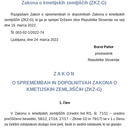
Zakona o kmetijskih zemljiščih (ZKZ-G)
Razglašam Zakon o spremembah in dopolnitvah Zakona o kmetijskih
zemljiščih (ZKZ-G), ki ga je sprejel Državni zbor Republike Slovenije na seji
dne 16. marca 2022.
Št. 003-02-1/2022-74
Ljubljana, dne 24. marca 2022
Borut Pahor
predsednik
Republike Slovenije
Z A K O N
O SPREMEMBAH IN DOPOLNITVAH ZAKONA O
KMETIJSKIH ZEMLJIŠČIH (ZKZ-G)
1.
člen
V Zakonu o kmetijskih zemljiščih (Uradni list RS, št. 71/11 – uradno
prečiščeno besedilo, 58/12, 27/16, 27/17 – ZKme-1D in 79/17) se v 1.c členu
za četrtim odstavkom dodajo novi peti, šesti in sedmi odstavek, ki se glasijo: