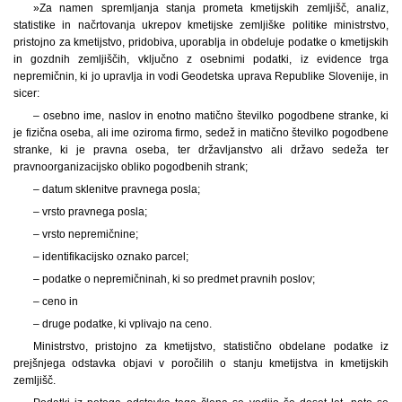
»Za namen spremljanja stanja prometa kmetijskih zemljišč, analiz,
statistike in načrtovanja ukrepov kmetijske zemljiške politike ministrstvo,
pristojno za kmetijstvo, pridobiva, uporablja in obdeluje podatke o kmetijskih
in gozdnih zemljiščih, vključno z osebnimi podatki, iz evidence trga
nepremičnin, ki jo upravlja in vodi Geodetska uprava Republike Slovenije, in
sicer:
– osebno ime, naslov in enotno matično številko pogodbene stranke, ki
je fizična oseba, ali ime oziroma firmo, sedež in matično številko pogodbene
stranke, ki je pravna oseba, ter državljanstvo ali državo sedeža ter
pravnoorganizacijsko obliko pogodbenih strank;
– datum sklenitve pravnega posla;
– vrsto pravnega posla;
– vrsto nepremičnine;
– identifikacijsko oznako parcel;
– podatke o nepremičninah, ki so predmet pravnih poslov;
– ceno in
– druge podatke, ki vplivajo na ceno.
Ministrstvo, pristojno za kmetijstvo, statistično obdelane podatke iz
prejšnjega odstavka objavi v poročilih o stanju kmetijstva in kmetijskih
zemljišč.