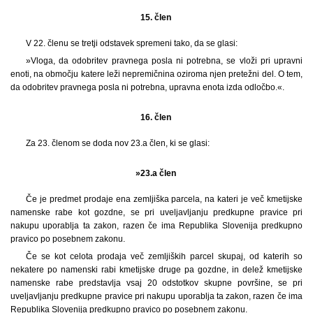
15. člen
V 22. členu se tretji odstavek spremeni tako, da se glasi:
»Vloga, da odobritev pravnega posla ni potrebna, se vloži pri upravni
enoti, na območju katere leži nepremičnina oziroma njen pretežni del. O tem,
da odobritev pravnega posla ni potrebna, upravna enota izda odločbo.«.
16. člen
Za 23. členom se doda nov 23.a člen, ki se glasi:
»23.a člen
Če je predmet prodaje ena zemljiška parcela, na kateri je več kmetijske
namenske rabe kot gozdne, se pri uveljavljanju predkupne pravice pri
nakupu uporablja ta zakon, razen če ima Republika Slovenija predkupno
pravico po posebnem zakonu.
Če se kot celota prodaja več zemljiških parcel skupaj, od katerih so
nekatere po namenski rabi kmetijske druge pa gozdne, in delež kmetijske
namenske rabe predstavlja vsaj 20 odstotkov skupne površine, se pri
uveljavljanju predkupne pravice pri nakupu uporablja ta zakon, razen če ima
Republika Slovenija predkupno pravico po posebnem zakonu.