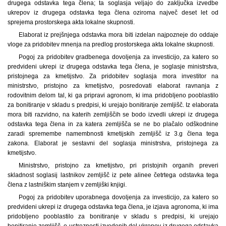
drugega odstavka tega člena; ta soglasja veljajo do zaključka izvedbe
ukrepov iz drugega odstavka tega člena oziroma največ deset let od
sprejema prostorskega akta lokalne skupnosti.
Elaborat iz prejšnjega odstavka mora biti izdelan najpozneje do oddaje
vloge za pridobitev mnenja na predlog prostorskega akta lokalne skupnosti.
Pogoj za pridobitev gradbenega dovoljenja za investicijo, za katero so
predvideni ukrepi iz drugega odstavka tega člena, je soglasje ministrstva,
pristojnega za kmetijstvo. Za pridobitev soglasja mora investitor na
ministrstvo, pristojno za kmetijstvo, posredovati elaborat ravnanja z
rodovitnim delom tal, ki ga pripravi agronom, ki ima pridobljeno pooblastilo
za bonitiranje v skladu s predpisi, ki urejajo bonitiranje zemljišč. Iz elaborata
mora biti razvidno, na katerih zemljiščih se bodo izvedli ukrepi iz drugega
odstavka tega člena in za katera zemljišča se ne bo plačalo odškodnine
zaradi spremembe namembnosti kmetijskih zemljišč iz 3.g člena tega
zakona. Elaborat je sestavni del soglasja ministrstva, pristojnega za
kmetijstvo.
Ministrstvo, pristojno za kmetijstvo, pri pristojnih organih preveri
skladnost soglasij lastnikov zemljišč iz pete alinee četrtega odstavka tega
člena z lastniškim stanjem v zemljiški knjigi.
Pogoj za pridobitev uporabnega dovoljenja za investicijo, za katero so
predvideni ukrepi iz drugega odstavka tega člena, je izjava agronoma, ki ima
pridobljeno pooblastilo za bonitiranje v skladu s predpisi, ki urejajo
bonitiranje zemljišč, o ustreznosti izvedenih del ukrepov iz drugega odstavka