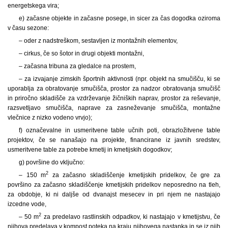
energetskega vira;
e) začasne objekte in začasne posege, in sicer za čas dogodka oziroma
v času sezone:
– oder z nadstreškom, sestavljen iz montažnih elementov,
– cirkus, če so šotor in drugi objekti montažni,
– začasna tribuna za gledalce na prostem,
– za izvajanje zimskih športnih aktivnosti (npr. objekt na smučišču, ki se
uporablja za obratovanje smučišča, prostor za nadzor obratovanja smučišč
in priročno skladišče za vzdrževanje žičniških naprav, prostor za reševanje,
razsvetljavo smučišča, naprave za zasneževanje smučišča, montažne
vlečnice z nizko vodeno vrvjo);
f) označevalne in usmeritvene table učnih poti, obrazložitvene table
projektov, če se nanašajo na projekte, financirane iz javnih sredstev,
usmeritvene table za potrebe kmetij in kmetijskih dogodkov;
g) površine do vključno:
2
– 150 m
za začasno skladiščenje kmetijskih pridelkov, če gre za
površino za začasno skladiščenje kmetijskih pridelkov neposredno na tleh,
za obdobje, ki ni daljše od dvanajst mesecev in pri njem ne nastajajo
izcedne vode,
2
– 50 m
za predelavo rastlinskih odpadkov, ki nastajajo v kmetijstvu, če
njihova predelava v kompost poteka na kraju njihovega nastanka in se iz njih