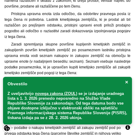
namena razlaščen v skladu z zakonom, ki ureja prostor, vendar največ do
površine, prodane ali razlaščene po tem členu.
Pristojna upravna enota izda odločbo, da odobritev pravnega posla iz
tega člena ni potrebna. Lastnik kmetijskega zemljišča, ki je prodal ali bil
razlaščen po prejšnjem odstavku, pristojni upravni enoti priloži prodajno
pogodbo ali odločbo o razlastitvi zaradi dokazovanja izpolnjevanja pogojev
iz tega člena.
Zaradi spremljanja skupne površine kupljenih kmetijskih zemljišč in
zakupljenih površin kmetijskih zemljišč po posameznem lastniku pristojna
upravna enota vodi seznam nakupov in zakupov zemljišč na območju te
upravne enote (v nadaljnjem besedilu: seznam). Seznam vsebuje naslednje
podatke posameznika, ki je upravičen kupiti kmetijsko zemljišče ali zakupiti
kmetijsko zemljišče pod pogoji iz tega člena:
– ime in priimek ali naziv pravne osebe;
×
Obvestilo
– rojstni datum ali matično številko pravne osebe;
Z uveljavitvijo
novega zakona (ZOUL)
se je
izdajanje uradnega
– podatke o prebivališču ali sedežu;
lista s 1. 3. 2026 preneslo
neposredno
na Službo Vlade
– podatke o kmetijskih zemljiščih, ki jih je prodal za potrebe izvedbe
Republike Slovenije za zakonodajo
. Od tega datuma bodo vse
objave dostopne izključno v elektronski obliki na spletišču
prostorskih ureditev državnega pomena ali je bil iz tega namena razlaščen v
Pravnega informacijskega sistema Republike Slovenije (PISRS),
skladu z zakonom, ki ureja prostor (parcelne številke zemljišč in njihova
tiskana izdaja pa se z 28. 2. 2026 ukinja.
velikost);
– podatke o nakupu kmetijskih zemljišč ali zakupu zemljišč pod pogoji iz
prvega odstavka tega člena (parcelne številke zemljišč in njihova velikost).