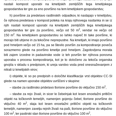
nastali kompost uporabi na kmetijskih zemljiščih tega kmetijskega
gospodarstva ter gre za eno površino na tem kmetijskem gospodarstvu;
h) površine za predelavo rastlinskih odpadkov, ki nastajajo v kmetijstvu,
če njihova predelava v kompost poteka na kraju njihovega nastanka in se iz
njih nastali kompost uporabi na kmetijskih zemljiščih tega kmetijskega
2
gospodarstva ter gre za površino, večjo od 50 m
, vendar ne večjo od
2
150 m
. Na kmetijskem gospodarstvu so lahko največ tri take površine, ki
morajo biti utrjene in za tekočine neprepustne. Na kmetijah, ki imajo površino
pod hmeljem večjo od 15 ha, pa se število površin za kompostiranje poveča
sorazmerno glede na površino kmetije pod hmeljem. Zagotovljena morata
biti zajem izcedne in padavinske vode iz teh površin ter njihova ponovna
uporaba v procesu kompostiranja, kot je to določeno za tekoča organska
gnojila v skladu s predpisom, ki ureja varstvo voda pred onesnaževanjem z
nitrati iz kmetijskih virov;
i) objekte, ki so po predpisih o določitvi klasifikacije vrst objektov CC-SI
glede na namen uporabe objektov uvrščeni v skupine:
2
– stavbe za rastlinsko pridelavo tlorisne površine do vključno 150 m
,
– stavbe za rejo živali, in sicer le čebelnjak kot lesen enoetažni pritlični
objekt na točkovnih temeljih, namenjen gojenju čebel, tlorisne površine do
2
vključno 40 m
, staja kot lesen enoetažni pritlični objekt na točkovnih
temeljih, namenjen zavetju rejnih živali na paši, tlorisne površine do vključno
2
2
100 m
, ter pastirski stan tlorisne površine do vključno 100 m
,