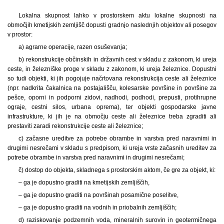
Lokalna skupnost lahko v prostorskem aktu lokalne skupnosti na
območjih kmetijskih zemljišč dopusti gradnjo naslednjih objektov ali posegov
v prostor:
a) agrarne operacije, razen osuševanja;
b) rekonstrukcije občinskih in državnih cest v skladu z zakonom, ki ureja
ceste, in železniške proge v skladu z zakonom, ki ureja železnice. Dopustni
so tudi objekti, ki jih pogojuje načrtovana rekonstrukcija ceste ali železnice
(npr. nadkrita čakalnica na postajališču, kolesarske površine in površine za
pešce, oporni in podporni zidovi, nadhodi, podhodi, prepusti, protihrupne
ograje, cestni silos, urbana oprema), ter objekti gospodarske javne
infrastrukture, ki jih je na območju ceste ali železnice treba zgraditi ali
prestaviti zaradi rekonstrukcije ceste ali železnice;
c) začasne ureditve za potrebe obrambe in varstva pred naravnimi in
drugimi nesrečami v skladu s predpisom, ki ureja vrste začasnih ureditev za
potrebe obrambe in varstva pred naravnimi in drugimi nesrečami;
č) dostop do objekta, skladnega s prostorskim aktom, če gre za objekt, ki:
– ga je dopustno graditi na kmetijskih zemljiščih,
– ga je dopustno graditi na površinah posamične poselitve,
– ga je dopustno graditi na vodnih in priobalnih zemljiščih;
d) raziskovanje podzemnih voda, mineralnih surovin in geotermičnega