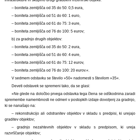
– boniteta zemljišča od 35 do 50: 0,5 eura,
– boniteta zemljišča od 51 do 60: 1 euro,
– boniteta zemljišča od 61 do 75: 3 eure,
– boniteta zemljišča od 76 do 100: 5 eurov;
b) za gradnjo drugih objektov:
– boniteta zemljišča od 35 do 50: 2 eura,
– boniteta zemljišča od 51 do 60: 4 eure,
– boniteta zemljišča od 61 do 75: 12 eurov,
– boniteta zemljišča od 76 do 100: 20 eurov.«.
V sedmem odstavku se število »50« nadomesti s številom »35«.
Deveti odstavek se spremeni tako, da se glasi:
»Ne glede na določbo prvega odstavka tega člena se odškodnina zaradi
spremembe namembnosti ne odmeri v postopkih izdaje dovoljenj za gradnjo,
ki se nanašajo na:
– rekonstrukcijo ali odstranitev objektov v skladu s predpisi, ki urejajo
graditev objektov;
– gradnjo nezahtevnih objektov v skladu s predpisom, ki ureja
razvrščanje objektov;