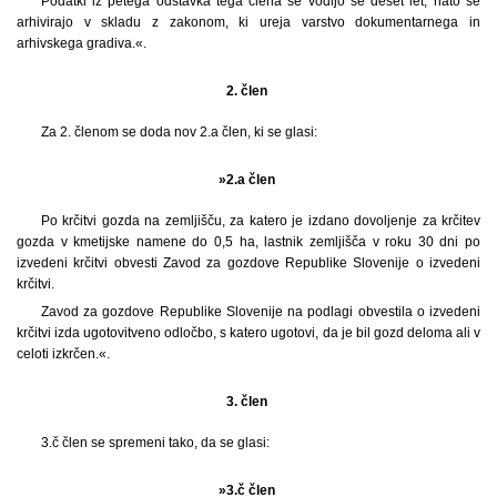
Podatki iz petega odstavka tega člena se vodijo še deset let, nato se
arhivirajo v skladu z zakonom, ki ureja varstvo dokumentarnega in
arhivskega gradiva.«.
2. člen
Za 2. členom se doda nov 2.a člen, ki se glasi:
»2.a člen
Po krčitvi gozda na zemljišču, za katero je izdano dovoljenje za krčitev
gozda v kmetijske namene do 0,5 ha, lastnik zemljišča v roku 30 dni po
izvedeni krčitvi obvesti Zavod za gozdove Republike Slovenije o izvedeni
krčitvi.
Zavod za gozdove Republike Slovenije na podlagi obvestila o izvedeni
krčitvi izda ugotovitveno odločbo, s katero ugotovi, da je bil gozd deloma ali v
celoti izkrčen.«.
3. člen
3.č člen se spremeni tako, da se glasi:
»3.č člen