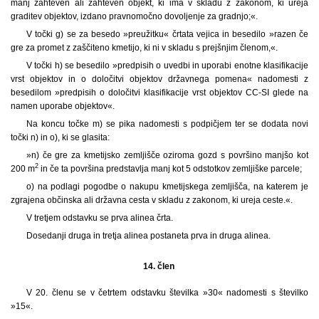
manj zahteven ali zahteven objekt, ki ima v skladu z zakonom, ki ureja
graditev objektov, izdano pravnomočno dovoljenje za gradnjo;«.
V točki g) se za besedo »preužitku« črtata vejica in besedilo »razen če
gre za promet z zaščiteno kmetijo, ki ni v skladu s prejšnjim členom,«.
V točki h) se besedilo »predpisih o uvedbi in uporabi enotne klasifikacije
vrst objektov in o določitvi objektov državnega pomena« nadomesti z
besedilom »predpisih o določitvi klasifikacije vrst objektov CC-SI glede na
namen uporabe objektov«.
Na koncu točke m) se pika nadomesti s podpičjem ter se dodata novi
točki n) in o), ki se glasita:
»n) če gre za kmetijsko zemljišče oziroma gozd s površino manjšo kot
2
200 m
in če ta površina predstavlja manj kot 5 odstotkov zemljiške parcele;
o) na podlagi pogodbe o nakupu kmetijskega zemljišča, na katerem je
zgrajena občinska ali državna cesta v skladu z zakonom, ki ureja ceste.«.
V tretjem odstavku se prva alinea črta.
Dosedanji druga in tretja alinea postaneta prva in druga alinea.
14. člen
V 20. členu se v četrtem odstavku številka »30« nadomesti s številko
»15«.