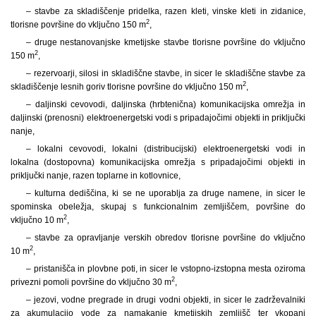
– stavbe za skladiščenje pridelka, razen kleti, vinske kleti in zidanice,
2
tlorisne površine do vključno 150 m
,
– druge nestanovanjske kmetijske stavbe tlorisne površine do vključno
2
150 m
,
– rezervoarji, silosi in skladiščne stavbe, in sicer le skladiščne stavbe za
2
skladiščenje lesnih goriv tlorisne površine do vključno 150 m
,
– daljinski cevovodi, daljinska (hrbtenična) komunikacijska omrežja in
daljinski (prenosni) elektroenergetski vodi s pripadajočimi objekti in priključki
nanje,
– lokalni cevovodi, lokalni (distribucijski) elektroenergetski vodi in
lokalna (dostopovna) komunikacijska omrežja s pripadajočimi objekti in
priključki nanje, razen toplarne in kotlovnice,
– kulturna dediščina, ki se ne uporablja za druge namene, in sicer le
spominska obeležja, skupaj s funkcionalnim zemljiščem, površine do
2
vključno 10 m
,
– stavbe za opravljanje verskih obredov tlorisne površine do vključno
2
10 m
,
– pristanišča in plovbne poti, in sicer le vstopno-izstopna mesta oziroma
2
privezni pomoli površine do vključno 30 m
,
– jezovi, vodne pregrade in drugi vodni objekti, in sicer le zadrževalniki
za akumulacijo vode za namakanje kmetijskih zemljišč ter vkopani