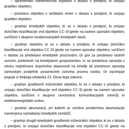
– spremembo namembnosti objektov v skladu s predpisi, ki urejajo
graditev objektov;
– prizidavo objektov v vertikalni smeri v skladu s predpisi, ki urejajo
graditev objektov;
– gradnjo kmetijskih objektov, ki so v skladu s predpisi, ki urejajo
določitev klasifikacije vrst objektov CC-SI glede na namen uporabe objektov,
uvrščeni v skupino nestanovanjskih kmetijskih stavb;
– gradnjo objektov, ki so v skladu s predpisi, ki urejajo določitev
klasifikacije vrst objektov CC-SI glede na namen uporabe objektov, uvrščeni
v stavbe za predelavo kmetijskih proizvodov, če gre za predelavo lastnih
surovin, pridelanih na kmetijskem gospodarstvu, in se predelava opravlja v
okviru registrirane dopolnilne dejavnosti na kmetiji ali predelavo opravlja
samostojni podjetnik posameznik oziroma pravna oseba, če izpolnjuje
pogoje iz tretjega odstavka 23. člena tega zakona;
– gradnjo gradbenih inženirskih objektov, ki so v skladu s predpisi, ki
urejajo določitev klasifikacije vrst objektov CC-SI glede na namen uporabe
objektov, uvrščeni v skupino cevovodov, komunikacijskih omrežij in
elektroenergetskih vodov;
– gradnjo akumulacij, pri katerih je celotna prostornina akumulacije
namenjena namakanju kmetijskih zemljišč;
– gradnjo drugih kmetijskih gradbenih inženirskih objektov, ki so v skladu
s predpisi, ki urejajo določitev klasifikacije vrst objektov CC-SI glede na