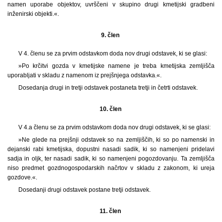
namen uporabe objektov, uvrščeni v skupino drugi kmetijski gradbeni
inženirski objekti.«.
9. člen
V 4. členu se za prvim odstavkom doda nov drugi odstavek, ki se glasi:
»Po krčitvi gozda v kmetijske namene je treba kmetijska zemljišča
uporabljati v skladu z namenom iz prejšnjega odstavka.«.
Dosedanja drugi in tretji odstavek postaneta tretji in četrti odstavek.
10. člen
V 4.a členu se za prvim odstavkom doda nov drugi odstavek, ki se glasi:
»Ne glede na prejšnji odstavek so na zemljiščih, ki so po namenski in
dejanski rabi kmetijska, dopustni nasadi sadik, ki so namenjeni pridelavi
sadja in oljk, ter nasadi sadik, ki so namenjeni pogozdovanju. Ta zemljišča
niso predmet gozdnogospodarskih načrtov v skladu z zakonom, ki ureja
gozdove.«.
Dosedanji drugi odstavek postane tretji odstavek.
11. člen