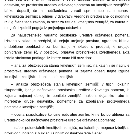
odstavka, se prostorska ureditev državnega pomena na kmetijskih zemljiščih
lahko dopusti, če se odškodnina zaradi spremembe namembnosti
kmetijskega zemljišča odmeri v dvakratni vrednosti predpisane odškodnine
iz 3.g člena tega zakona, in sicer za tisti del kmetijskih zemljišč, za katera ni
mogoče izpolniti pogoja iz prejšnjega odstavka.
Za najustreznejšo varianto prostorske ureditve državnega pomena,
izbrano v skladu s predpisi, ki urejajo urejanje prostora, agronom, ki ima
pridobljeno pooblastilo za bonitiranje v skladu s predpisi, ki urejajo
bonitiranje zemljišč, v postopku priprave prostorskega izvedbenega akta
izdela strokovno podlago, iz katere mora biti razvidno:
– analiza obstoječega stanja kmetijskih zemljišč, na katerih se načrtuje
prostorska ureditev državnega pomena, ki zajema obseg trajne izgube
kmetijskih zemljišč in boniteto teh zemljišč,
– analiza obstoječega stanja kmetijskih zemljišč v tistih lokalnih
skupnostih, kjer je načrtovana prostorska ureditev državnega pomena, ki
zajema najmanj obseg in boniteto zemljišč, naklon, dejansko rabo in
morebitne druge dejavnike, pomembne za izboljšanje proizvodnega
potenciala kmetijskih zemljišč;
– ocena razpoložljive količine rodovitne zemlje, ki ne bo porabljena za
ureditev okolice načrtovane prostorske ureditve državnega pomena;
– nabor potencialnih kmetijskih zemljišč, na katerih je mogoče izboljšati
proizvodni potencial v skladu s prvim odstavkom tega člena;