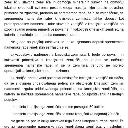
zemljišč v stavbna zemljišča in območja mineralnih surovin na območju
lokalne skupnosti oziroma posameznega naselja, kjer proste površine,
primerne za zgostitve, prenovo ali spremembo rabe, še niso izkoriščene, se
sprememba namenske rabe kmetijskega zemljišča lahko dopusti kot
prerazporeditev namenske rabe stavbnih zemljišč v kmetijska zemljišča ob
izpolnjevanju pogoja primerljive površine in kakovosti kmetijskih zemljišč, na
katerih se načrtuje sprememba namenske rabe.
Ne glede na prejšnji odstavek se lahko izjemoma dopusti sprememba
namenske rabe kmetijskih zemljišč, če se:
a) vzpostavijo nadomestna kmetijska zemljišča, ki bodo po površini in
kakovosti primerljiva s kmetijskimi zemljišči, na katerih se načrtuje
sprememba namenske rabe, in se ta zemljišča trenutno ne morejo
uporabljati za kmetijske namene, oziroma
b) izboljša pridelovalni potencial obstoječih kmetijskih zemljišč na način,
da se z dvigom pridelovalnega potenciala obstoječih kmetijskih zemljišč
nadomesti izguba pridelovalnega potenciala na kmetijskih zemljiščih, na
katerih se načrtuje sprememba namenske rabe, ob upoštevanju naslednjih
pogojev:
– boniteta kmetijskega zemljišča ne sme presegati 50 točk in
– boniteta kmetijskega zemljišča se mora izboljšati za najmanj 20 točk.
Ne glede na prvi in drugi odstavek tega člena ukrepov ni treba izvesti, če
gre za spremembo namenske rabe kmetijskega zemljišča, v naslednjih