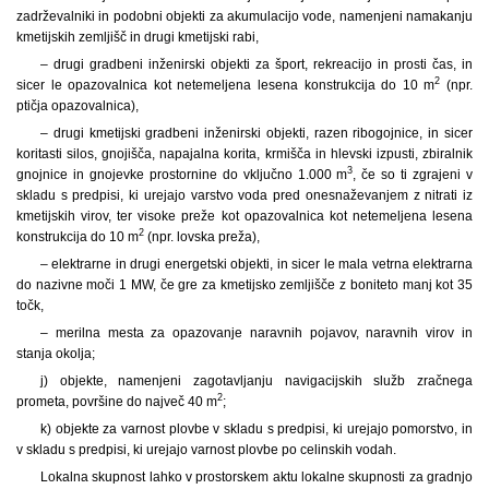
zadrževalniki in podobni objekti za akumulacijo vode, namenjeni namakanju
kmetijskih zemljišč in drugi kmetijski rabi,
– drugi gradbeni inženirski objekti za šport, rekreacijo in prosti čas, in
2
sicer le opazovalnica kot netemeljena lesena konstrukcija do 10 m
(npr.
ptičja opazovalnica),
– drugi kmetijski gradbeni inženirski objekti, razen ribogojnice, in sicer
koritasti silos, gnojišča, napajalna korita, krmišča in hlevski izpusti, zbiralnik
3
gnojnice in gnojevke prostornine do vključno 1.000 m
, če so ti zgrajeni v
skladu s predpisi, ki urejajo varstvo voda pred onesnaževanjem z nitrati iz
kmetijskih virov, ter visoke preže kot opazovalnica kot netemeljena lesena
2
konstrukcija do 10 m
(npr. lovska preža),
– elektrarne in drugi energetski objekti, in sicer le mala vetrna elektrarna
do nazivne moči 1 MW, če gre za kmetijsko zemljišče z boniteto manj kot 35
točk,
– merilna mesta za opazovanje naravnih pojavov, naravnih virov in
stanja okolja;
j) objekte, namenjeni zagotavljanju navigacijskih služb zračnega
2
prometa, površine do največ 40 m
;
k) objekte za varnost plovbe v skladu s predpisi, ki urejajo pomorstvo, in
v skladu s predpisi, ki urejajo varnost plovbe po celinskih vodah.
Lokalna skupnost lahko v prostorskem aktu lokalne skupnosti za gradnjo