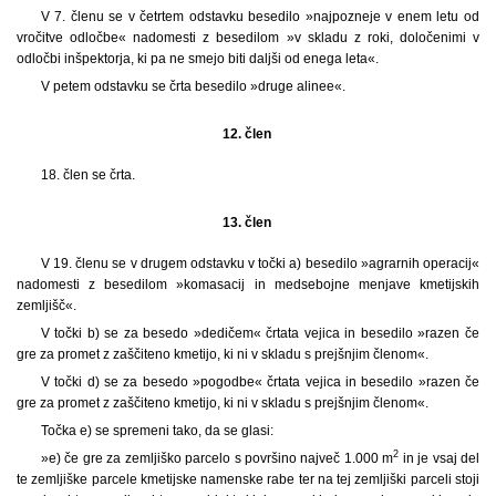
V 7. členu se v četrtem odstavku besedilo »najpozneje v enem letu od
vročitve odločbe« nadomesti z besedilom »v skladu z roki, določenimi v
odločbi inšpektorja, ki pa ne smejo biti daljši od enega leta«.
V petem odstavku se črta besedilo »druge alinee«.
12. člen
18. člen se črta.
13. člen
V 19. členu se v drugem odstavku v točki a) besedilo »agrarnih operacij«
nadomesti z besedilom »komasacij in medsebojne menjave kmetijskih
zemljišč«.
V točki b) se za besedo »dedičem« črtata vejica in besedilo »razen če
gre za promet z zaščiteno kmetijo, ki ni v skladu s prejšnjim členom«.
V točki d) se za besedo »pogodbe« črtata vejica in besedilo »razen če
gre za promet z zaščiteno kmetijo, ki ni v skladu s prejšnjim členom«.
Točka e) se spremeni tako, da se glasi:
2
»e) če gre za zemljiško parcelo s površino največ 1.000 m
in je vsaj del
te zemljiške parcele kmetijske namenske rabe ter na tej zemljiški parceli stoji