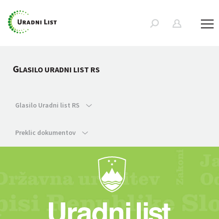
G
LASILO URADNI LIST RS
Glasilo Uradni list RS
Preklic dokumentov