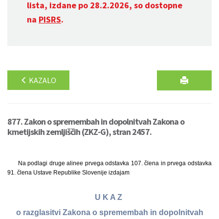
lista, izdane po 28.2.2026, so dostopne
na
PISRS
.
KAZALO
877. Zakon o spremembah in dopolnitvah Zakona o
kmetijskih zemljiščih (ZKZ-G), stran 2457.
Na podlagi druge alinee prvega odstavka 107. člena in prvega odstavka
91. člena Ustave Republike Slovenije izdajam
U K A Z
o razglasitvi Zakona o spremembah in dopolnitvah