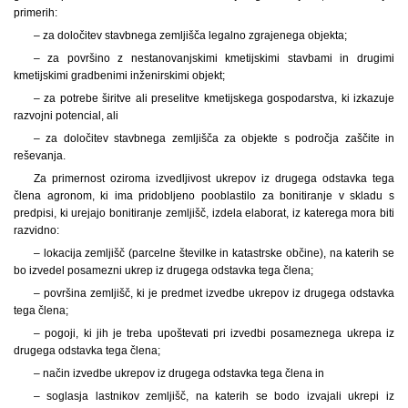
primerih:
– za določitev stavbnega zemljišča legalno zgrajenega objekta;
– za površino z nestanovanjskimi kmetijskimi stavbami in drugimi
kmetijskimi gradbenimi inženirskimi objekt;
– za potrebe širitve ali preselitve kmetijskega gospodarstva, ki izkazuje
razvojni potencial, ali
– za določitev stavbnega zemljišča za objekte s področja zaščite in
reševanja.
Za primernost oziroma izvedljivost ukrepov iz drugega odstavka tega
člena agronom, ki ima pridobljeno pooblastilo za bonitiranje v skladu s
predpisi, ki urejajo bonitiranje zemljišč, izdela elaborat, iz katerega mora biti
razvidno:
– lokacija zemljišč (parcelne številke in katastrske občine), na katerih se
bo izvedel posamezni ukrep iz drugega odstavka tega člena;
– površina zemljišč, ki je predmet izvedbe ukrepov iz drugega odstavka
tega člena;
– pogoji, ki jih je treba upoštevati pri izvedbi posameznega ukrepa iz
drugega odstavka tega člena;
– način izvedbe ukrepov iz drugega odstavka tega člena in
– soglasja lastnikov zemljišč, na katerih se bodo izvajali ukrepi iz