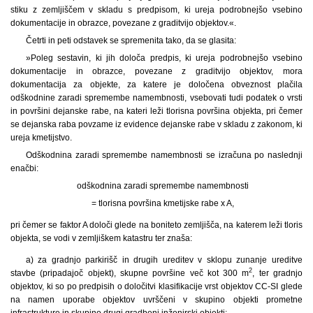
stiku z zemljiščem v skladu s predpisom, ki ureja podrobnejšo vsebino
dokumentacije in obrazce, povezane z graditvijo objektov.«.
Četrti in peti odstavek se spremenita tako, da se glasita:
»Poleg sestavin, ki jih določa predpis, ki ureja podrobnejšo vsebino
dokumentacije in obrazce, povezane z graditvijo objektov, mora
dokumentacija za objekte, za katere je določena obveznost plačila
odškodnine zaradi spremembe namembnosti, vsebovati tudi podatek o vrsti
in površini dejanske rabe, na kateri leži tlorisna površina objekta, pri čemer
se dejanska raba povzame iz evidence dejanske rabe v skladu z zakonom, ki
ureja kmetijstvo.
Odškodnina zaradi spremembe namembnosti se izračuna po naslednji
enačbi:
odškodnina zaradi spremembe namembnosti
= tlorisna površina kmetijske rabe x A,
pri čemer se faktor A določi glede na boniteto zemljišča, na katerem leži tloris
objekta, se vodi v zemljiškem katastru ter znaša:
a) za gradnjo parkirišč in drugih ureditev v sklopu zunanje ureditve
2
stavbe (pripadajoč objekt), skupne površine več kot 300 m
, ter gradnjo
objektov, ki so po predpisih o določitvi klasifikacije vrst objektov CC-SI glede
na namen uporabe objektov uvrščeni v skupino objekti prometne
infrastrukture in skupino drugi gradbeni inženirski objekti: