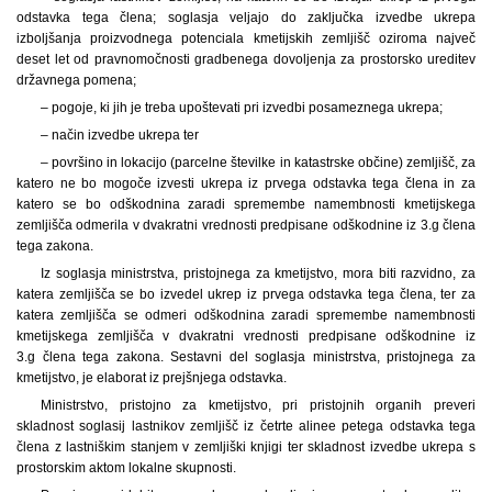
odstavka tega člena; soglasja veljajo do zaključka izvedbe ukrepa
izboljšanja proizvodnega potenciala kmetijskih zemljišč oziroma največ
deset let od pravnomočnosti gradbenega dovoljenja za prostorsko ureditev
državnega pomena;
– pogoje, ki jih je treba upoštevati pri izvedbi posameznega ukrepa;
– način izvedbe ukrepa ter
– površino in lokacijo (parcelne številke in katastrske občine) zemljišč, za
katero ne bo mogoče izvesti ukrepa iz prvega odstavka tega člena in za
katero se bo odškodnina zaradi spremembe namembnosti kmetijskega
zemljišča odmerila v dvakratni vrednosti predpisane odškodnine iz 3.g člena
tega zakona.
Iz soglasja ministrstva, pristojnega za kmetijstvo, mora biti razvidno, za
katera zemljišča se bo izvedel ukrep iz prvega odstavka tega člena, ter za
katera zemljišča se odmeri odškodnina zaradi spremembe namembnosti
kmetijskega zemljišča v dvakratni vrednosti predpisane odškodnine iz
3.g člena tega zakona. Sestavni del soglasja ministrstva, pristojnega za
kmetijstvo, je elaborat iz prejšnjega odstavka.
Ministrstvo, pristojno za kmetijstvo, pri pristojnih organih preveri
skladnost soglasij lastnikov zemljišč iz četrte alinee petega odstavka tega
člena z lastniškim stanjem v zemljiški knjigi ter skladnost izvedbe ukrepa s
prostorskim aktom lokalne skupnosti.