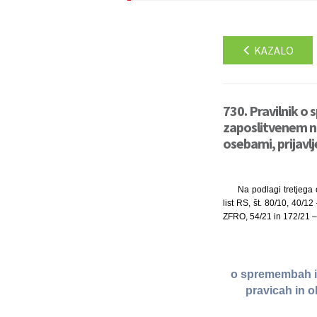
KAZALO
730. Pravilnik o 
zaposlitvenem na
osebami, prijavlj
Na podlagi tretjega
list RS, št. 80/10, 40/
ZFRO, 54/21 in 172/21 –
o spremembah in 
pravicah in o