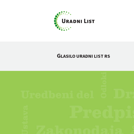
G
LASILO URADNI LIST RS