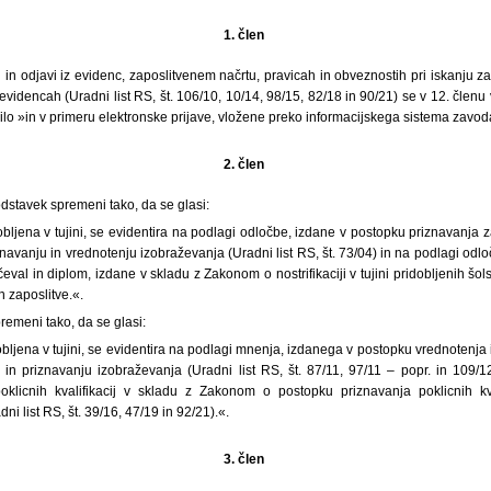
1. člen
vi in odjavi iz evidenc, zaposlitvenem načrtu, pravicah in obveznostih pri iskanju z
evidencah (Uradni list RS, št. 106/10, 10/14, 98/15, 82/18 in 90/21) se v 12. členu
lo »in v primeru elektronske prijave, vložene preko informacijskega sistema zavod
2. člen
 odstavek spremeni tako, da se glasi:
obljena v tujini, se evidentira na podlagi odločbe, izdane v postopku priznavanj
vanju in vrednotenju izobraževanja (Uradni list RS, št. 73/04) in na podlagi odločbe
čeval in diplom, izdane v skladu z Zakonom o nostrifikaciji v tujini pridobljenih šols
 zaposlitve.«.
premeni tako, da se glasi:
obljena v tujini, se evidentira na podlagi mnenja, izdanega v postopku vrednotenja
n priznavanju izobraževanja (Uradni list RS, št. 87/11, 97/11 – popr. in 109/12
oklicnih kvalifikacij v skladu z Zakonom o postopku priznavanja poklicnih kval
ni list RS, št. 39/16, 47/19 in 92/21).«.
3. člen