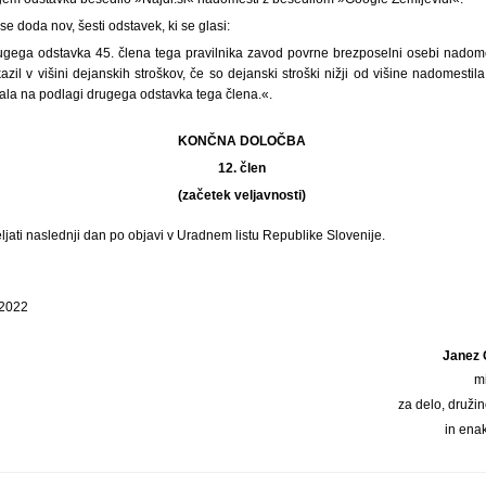
e doda nov, šesti odstavek, ki se glasi:
rugega odstavka 45. člena tega pravilnika zavod povrne brezposelni osebi nadome
zil v višini dejanskih stroškov, če so dejanski stroški nižji od višine nadomestila 
čala na podlagi drugega odstavka tega člena.«.
KONČNA DOLOČBA
12. člen
(začetek veljavnosti)
eljati naslednji dan po objavi v Uradnem listu Republike Slovenije.
 2022
Janez 
m
za delo, druži
in ena