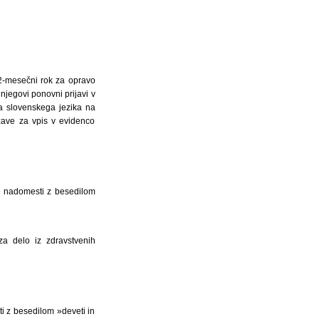
12-mesečni rok za opravo
njegovi ponovni prijavi v
ja slovenskega jezika na
ržave za vpis v evidenco
se nadomesti z besedilom
a delo iz zdravstvenih
i z besedilom »deveti in