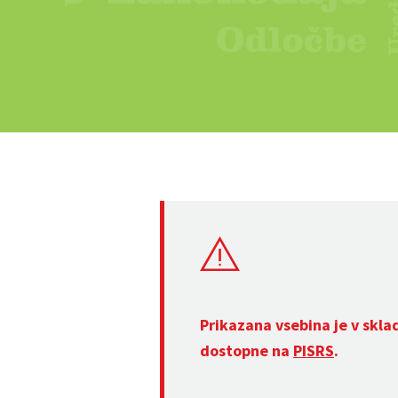
Prikazana vsebina je v skla
dostopne na
PISRS
.