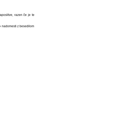
aposlitve, razen če je te
a« nadomesti z besedilom