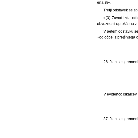
enajsti«.
Tretji odstavek se sp
»(3) Zavod izda odlo
obveznosti oproščena z 
V petem odstavku se
»odločbe iz prejšnjega o
26. člen se spremeni 
V evidenco iskalcev za
37. člen se spremeni 