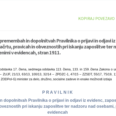
KOPIRAJ POVEZAVO
spremembah in dopolnitvah Pravilnika o prijavi in odjavi iz
črtu, pravicah in obveznostih pri iskanju zaposlitve ter
enimi v evidencah, stran 1911.
 odstavka 17. člena, sedmega odstavka 113. člena, 133. in 159. člena Zakona o ur
12 – ZUJF, 21/13, 63/13, 100/13, 32/14 – ZPDZC-1, 47/15 – ZZSDT, 55/17, 75/19, 1
 ZODPol-G) minister za delo, družino, socialne zadeve in enake možnosti izdaja
P R A V I L N I K
dopolnitvah Pravilnika o prijavi in odjavi iz evidenc, zapo
bveznostih pri iskanju zaposlitve ter nadzoru nad osebami, p
evidencah