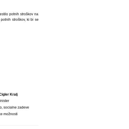
stilo potnih stroškov na
potnih stroškov, ki bi se
Cigler Kralj
inister
no, socialne zadeve
ke možnosti