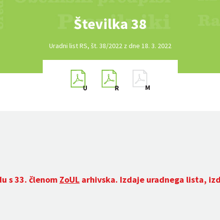
Številka 38
Uradni list RS, št. 38/2022 z dne 18. 3. 2022
du s 33. členom
ZoUL
arhivska. Izdaje uradnega lista, iz