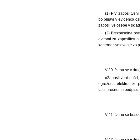
(1) Prvi zaposlitven
po prijavi v evidenco o
zaposljive osebe v sklad
(2) Brezposelne oseb
ovirami za zaposlitev al
karierno svetovanje za p
V 39. členu se v dru
»Zaposlitveni načrt,
ogrožena, elektronsko 
lastnoročnemu podpisu.
V 41. členu se bese
V 47. členu se v dr