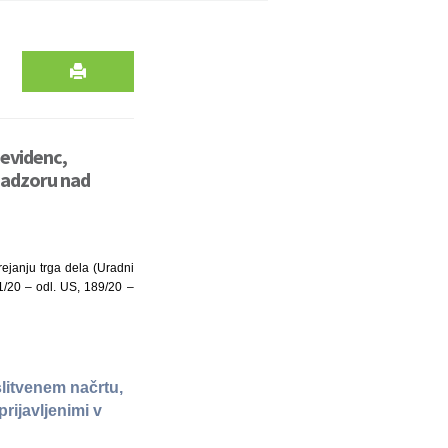
 evidenc,
 nadzoru nad
ejanju trga dela (Uradni
1/20 – odl. US, 189/20 –
slitvenem načrtu,
rijavljenimi v