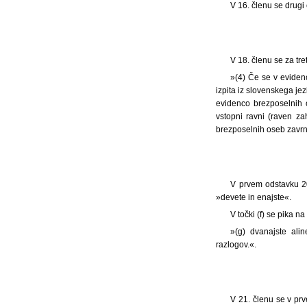
V 16. členu se drugi
V 18. členu se za tre
»(4) Če se v eviden
izpita iz slovenskega je
evidenco brezposelnih o
vstopni ravni (raven za
brezposelnih oseb zavrn
V prvem odstavku 20
»devete in enajste«.
V točki (f) se pika n
»(g) dvanajste ali
razlogov.«.
V 21. členu se v pr