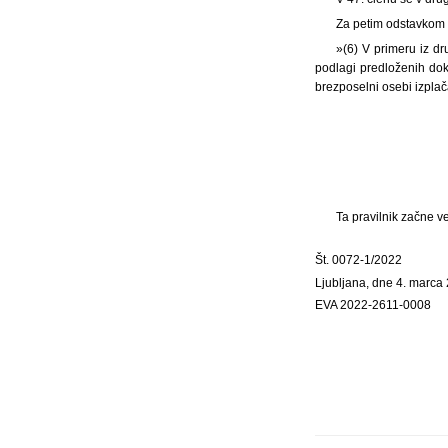
Za petim odstavkom s
»(6) V primeru iz d
podlagi predloženih doka
brezposelni osebi izpla
Ta pravilnik začne v
Št. 0072-1/2022
Ljubljana, dne 4. marca
EVA 2022-2611-0008