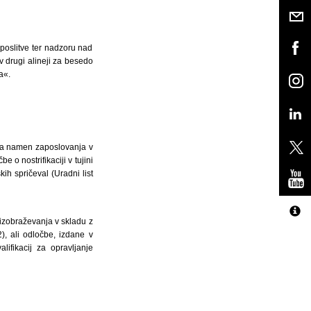
aposlitve ter nadzoru nad
 v drugi alineji za besedo
a«.
a za namen zaposlovanja v
 o nostrifikaciji v tujini
kih spričeval (Uradni list
 izobraževanja v skladu z
), ali odločbe, izdane v
ifikacij za opravljanje