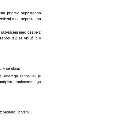
žena, pripravi neposredno
azvrščeni med neposredno
ce razvrščeni med osebe z
aposlitev, se vključijo v
 ki se glasi:
e, katerega zaposlitev je
 podpisa, enakovrednega
 z besedo »prvem«.