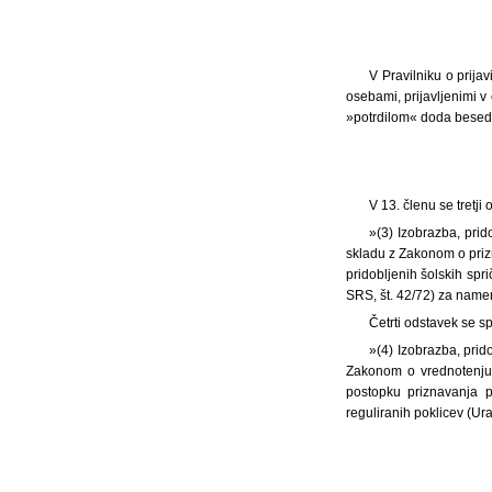
V Pravilniku o prija
osebami, prijavljenimi v 
»potrdilom« doda besedi
V 13. členu se tretji
»(3) Izobrazba, prid
skladu z Zakonom o prizna
pridobljenih šolskih spri
SRS, št. 42/72) za namen
Četrti odstavek se s
»(4) Izobrazba, prid
Zakonom o vrednotenju i
postopku priznavanja p
reguliranih poklicev (Urad