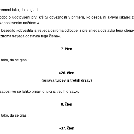
remeni tako, da se glasi:
čbo o ugotovljeni prvi kršitvi obveznosti v primeru, ko oseba ni aktivni iskalec z
zaposlitvenim načrtom.«.
 besedilo »obvestila iz tretjega oziroma odločbe iz prejšnjega odstavka tega člen
ziroma tretjega odstavka tega člena«.
7. člen
tako, da se glasi:
»26. člen
(prijava tujcev iz tretjih držav)
poslitve se lahko prijavijo tujci iz tretjih držav.«.
8. člen
tako, da se glasi:
»37. člen