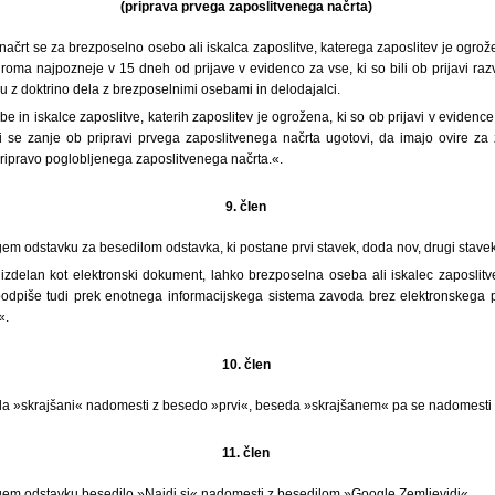
(priprava prvega zaposlitvenega načrta)
i načrt se za brezposelno osebo ali iskalca zaposlitve, katerega zaposlitev je ogro
ziroma najpozneje v 15 dneh od prijave v evidenco za vse, ki so bili ob prijavi r
u z doktrino dela z brezposelnimi osebami in delodajalci.
e in iskalce zaposlitve, katerih zaposlitev je ogrožena, ki so ob prijavi v eviden
i se zanje ob pripravi prvega zaposlitvenega načrta ugotovi, da imajo ovire za z
ripravo poglobljenega zaposlitvenega načrta.«.
9. člen
gem odstavku za besedilom odstavka, ki postane prvi stavek, doda nov, drugi stavek,
 izdelan kot elektronski dokument, lahko brezposelna oseba ali iskalec zaposlitv
podpiše tudi prek enotnega informacijskega sistema zavoda brez elektronskega
«.
10. člen
da »skrajšani« nadomesti z besedo »prvi«, beseda »skrajšanem« pa se nadomesti
11. člen
ugem odstavku besedilo »Najdi.si« nadomesti z besedilom »Google Zemljevidi«.