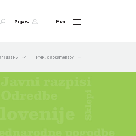
Prijava
Meni
dni list RS
Preklic dokumentov