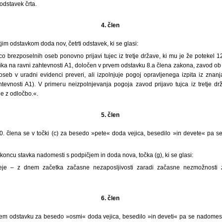
 odstavek črta.
4. člen
tjim odstavkom doda nov, četrti odstavek, ki se glasi:
co brezposelnih oseb ponovno prijavi tujec iz tretje države, ki mu je že potekel 
zika na ravni zahtevnosti A1, določen v prvem odstavku 8.a člena zakona, zavod ob 
seb v uradni evidenci preveri, ali izpolnjuje pogoj opravljenega izpita iz znan
htevnosti A1). V primeru neizpolnjevanja pogoja zavod prijavo tujca iz tretje d
e z odločbo.«.
5. člen
. člena se v točki (c) za besedo »pete« doda vejica, besedilo »in devete« pa 
a koncu stavka nadomesti s podpičjem in doda nova, točka (g), ki se glasi:
neje ‒ z dnem začetka začasne nezaposljivosti zaradi začasne nezmožnosti z
6. člen
vem odstavku za besedo »osmi« doda vejica, besedilo »in deveti« pa se nadomest