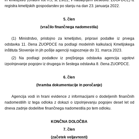
registra kmetijskih gospodarstev po stanju na dan 23. januarja 2022.
5. člen
(vračilo finančnega nadomestila)
(1) Ministrstvo, pristojno za kmetijstvo, pripravi podatke iz prvega
odstavka 11. člena ZUOPDCE na podlagi modelnih kalkulacij Kmetijskega
inštituta Slovenije in jih pošlje agenciji najpozneje do 31. marca 2023.
(2) Na podlagi podatkov iz prejšnjega odstavka agencija ugotovi
izpolnjevanje pogojev iz drugega in šestega odstavka 8. člena ZUOPDCE.
6. člen
(hramba dokumentacije in poročanje)
Agencija vodi in hrani evidence z informacijami o dodeljenih finančnih
nadomestilih iz tega odloka z dokazi o izpolnjevanju pogojev deset let od
dneva zadnje dodelitve finančnega nadomestila po tem odloku.
KONČNA DOLOČBA
7. člen
(začetek veljavnosti)