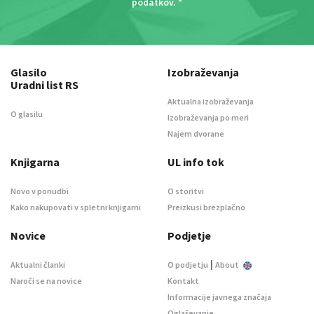
podatkov
. *
Glasilo
Izobraževanja
Uradni list RS
Aktualna izobraževanja
O glasilu
Izobraževanja po meri
Najem dvorane
Knjigarna
UL info tok
Novo v ponudbi
O storitvi
Kako nakupovati v spletni knjigarni
Preizkusi brezplačno
Novice
Podjetje
|
Aktualni članki
O podjetju
About
Naroči se na novice
Kontakt
Informacije javnega značaja
Oglaševanje