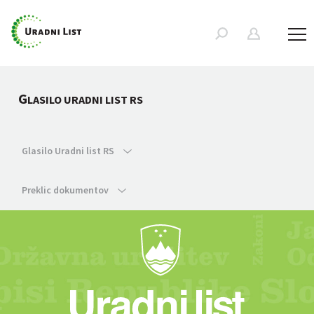
G
LASILO URADNI LIST RS
Glasilo Uradni list RS
Preklic dokumentov