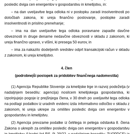
posledic dviga cen energentov v gospodarstvu in kmetijstvu, in:
– na dan uveljavitve tega odloka ni v postopku zaradi insolventnosti po
določbah zakona, ki ureja finančno poslovanje, postopke zaradi
insolventnosti in prisilno prenehanje;
– ima na dan uveljavitve tega odloka poravnane zapadle davčne
obveznosti in druge denarne nedavčne obveznosti v skladu z zakonom, ki
ureja finančno upravo, v višini, ki presega 50 eurov, in
– ima za nakazilo dodeljenih sredstev odprt transakcijski račun v skladu
z zakonom, ki ureja kmetijstvo.
4. člen
(podrobnejši postopek za pridobitev finančnega nadomestila)
(1) Agencija Republike Slovenije za kmetijske trge in razvoj podeželja (v
nadaljnjem besedilu: agencija) nosilcem kmetijskega gospodarstva, ki
izpolnjujejo pogoje iz prejšnjega člena, v 30 dneh po uveljavitvi tega odloka
na podlagi podatkov iz uradnih evidenc izda informativno odločbo v skladu z
zakonom, ki ureja ukrepe za omilitev posledic dviga cen energentov v
gospodarstvu in kmetijstvu.
(2) Agencija prevzame podatke iz četrtega in petega odstavka 8. člena
Zakona o ukrepih za omilitev posledic dviga cen energentov v gospodarstvu
in kmetijstvu (Uradni list RS, št. 29/22, v nadaljnjem besedilu: ZUOPDCE) iz