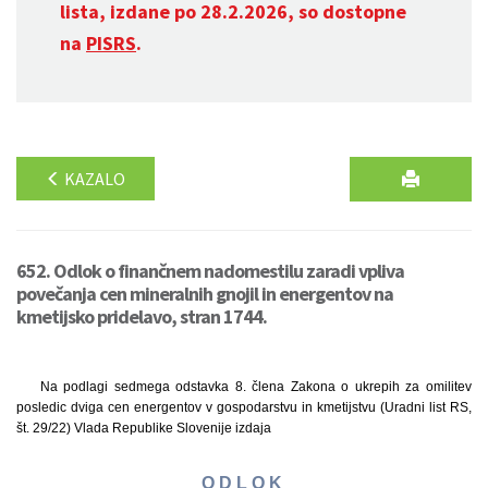
lista, izdane po 28.2.2026, so dostopne
na
PISRS
.
KAZALO
652. Odlok o finančnem nadomestilu zaradi vpliva
povečanja cen mineralnih gnojil in energentov na
kmetijsko pridelavo, stran 1744.
Na podlagi sedmega odstavka 8. člena Zakona o ukrepih za omilitev
posledic dviga cen energentov v gospodarstvu in kmetijstvu (Uradni list RS,
št. 29/22) Vlada Republike Slovenije izdaja
O D L O K