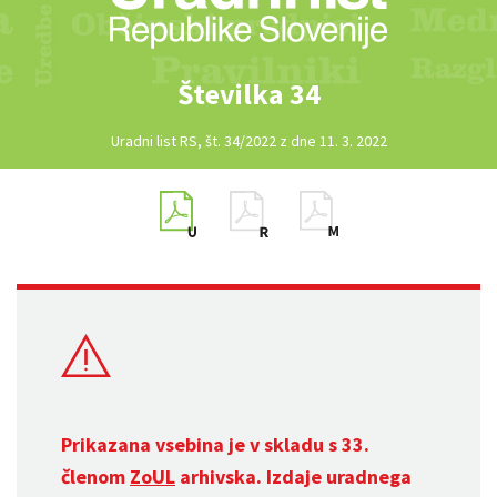
Številka 34
Uradni list RS, št. 34/2022 z dne 11. 3. 2022
Prikazana vsebina je v skladu s 33.
členom
ZoUL
arhivska. Izdaje uradnega