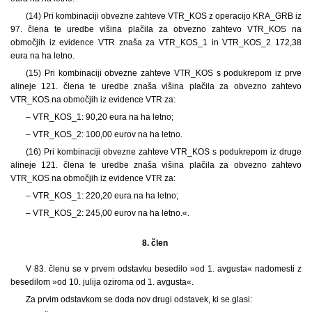
(14) Pri kombinaciji obvezne zahteve VTR_KOS z operacijo KRA_GRB iz
97. člena te uredbe višina plačila za obvezno zahtevo VTR_KOS na
območjih iz evidence VTR znaša za VTR_KOS_1 in VTR_KOS_2 172,38
eura na ha letno.
(15) Pri kombinaciji obvezne zahteve VTR_KOS s podukrepom iz prve
alineje 121. člena te uredbe znaša višina plačila za obvezno zahtevo
VTR_KOS na območjih iz evidence VTR za:
– VTR_KOS_1: 90,20 eura na ha letno;
– VTR_KOS_2: 100,00 eurov na ha letno.
(16) Pri kombinaciji obvezne zahteve VTR_KOS s podukrepom iz druge
alineje 121. člena te uredbe znaša višina plačila za obvezno zahtevo
VTR_KOS na območjih iz evidence VTR za:
– VTR_KOS_1: 220,20 eura na ha letno;
– VTR_KOS_2: 245,00 eurov na ha letno.«.
8. člen
V 83. členu se v prvem odstavku besedilo »od 1. avgusta« nadomesti z
besedilom »od 10. julija oziroma od 1. avgusta«.
Za prvim odstavkom se doda nov drugi odstavek, ki se glasi: