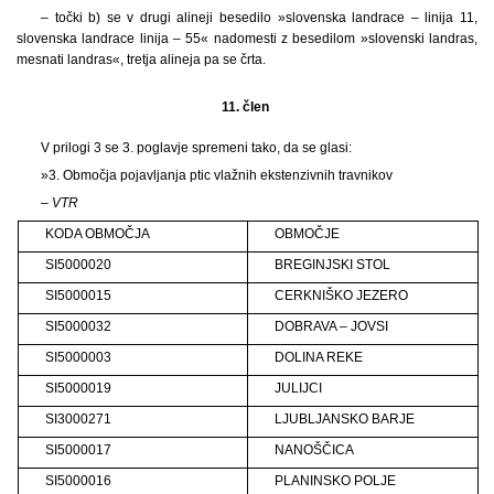
– točki b) se v drugi alineji besedilo »slovenska landrace – linija 11,
slovenska landrace linija – 55« nadomesti z besedilom »slovenski landras,
mesnati landras«, tretja alineja pa se črta.
11. člen
V prilogi 3 se 3. poglavje spremeni tako, da se glasi:
»3. Območja pojavljanja ptic vlažnih ekstenzivnih travnikov
–
VTR
KODA OBMOČJA
OBMOČJE
SI5000020
BREGINJSKI STOL
SI5000015
CERKNIŠKO JEZERO
SI5000032
DOBRAVA – JOVSI
SI5000003
DOLINA REKE
SI5000019
JULIJCI
SI3000271
LJUBLJANSKO BARJE
SI5000017
NANOŠČICA
SI5000016
PLANINSKO POLJE