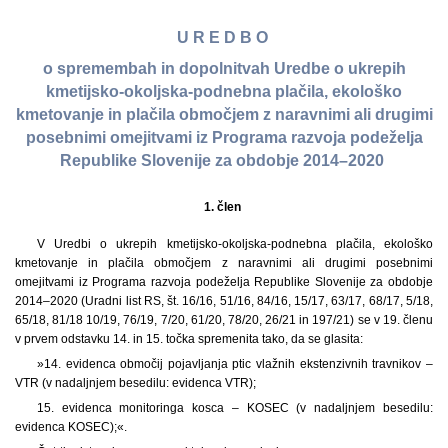
U R E D B O
o spremembah in dopolnitvah Uredbe o ukrepih
kmetijsko-okoljska-podnebna plačila, ekološko
kmetovanje in plačila območjem z naravnimi ali drugimi
posebnimi omejitvami iz Programa razvoja podeželja
Republike Slovenije za obdobje 2014–2020
1. člen
V Uredbi o ukrepih kmetijsko-okoljska-podnebna plačila, ekološko
kmetovanje in plačila območjem z naravnimi ali drugimi posebnimi
omejitvami iz Programa razvoja podeželja Republike Slovenije za obdobje
2014–2020 (Uradni list RS, št. 16/16, 51/16, 84/16, 15/17, 63/17, 68/17, 5/18,
65/18, 81/18 10/19, 76/19, 7/20, 61/20, 78/20, 26/21 in 197/21) se v 19. členu
v prvem odstavku 14. in 15. točka spremenita tako, da se glasita:
»14. evidenca območij pojavljanja ptic vlažnih ekstenzivnih travnikov –
VTR (v nadaljnjem besedilu: evidenca VTR);
15. evidenca monitoringa kosca – KOSEC (v nadaljnjem besedilu:
evidenca KOSEC);«.