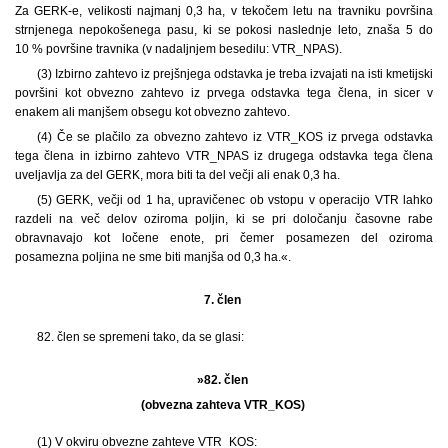
Za GERK-e, velikosti najmanj 0,3 ha, v tekočem letu na travniku površina
strnjenega nepokošenega pasu, ki se pokosi naslednje leto, znaša 5 do
10 % površine travnika (v nadaljnjem besedilu: VTR_NPAS).
(3) Izbirno zahtevo iz prejšnjega odstavka je treba izvajati na isti kmetijski
površini kot obvezno zahtevo iz prvega odstavka tega člena, in sicer v
enakem ali manjšem obsegu kot obvezno zahtevo.
(4) Če se plačilo za obvezno zahtevo iz VTR_KOS iz prvega odstavka
tega člena in izbirno zahtevo VTR_NPAS iz drugega odstavka tega člena
uveljavlja za del GERK, mora biti ta del večji ali enak 0,3 ha.
(5) GERK, večji od 1 ha, upravičenec ob vstopu v operacijo VTR lahko
razdeli na več delov oziroma poljin, ki se pri določanju časovne rabe
obravnavajo kot ločene enote, pri čemer posamezen del oziroma
posamezna poljina ne sme biti manjša od 0,3 ha.«.
7. člen
82. člen se spremeni tako, da se glasi:
»82. člen
(obvezna zahteva VTR_KOS)
(1) V okviru obvezne zahteve VTR_KOS: