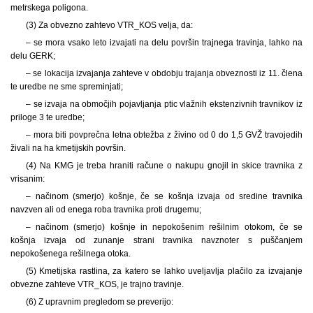
metrskega poligona.
(3) Za obvezno zahtevo VTR_KOS velja, da:
– se mora vsako leto izvajati na delu površin trajnega travinja, lahko na
delu GERK;
– se lokacija izvajanja zahteve v obdobju trajanja obveznosti iz 11. člena
te uredbe ne sme spreminjati;
– se izvaja na območjih pojavljanja ptic vlažnih ekstenzivnih travnikov iz
priloge 3 te uredbe;
– mora biti povprečna letna obtežba z živino od 0 do 1,5 GVŽ travojedih
živali na ha kmetijskih površin.
(4) Na KMG je treba hraniti račune o nakupu gnojil in skice travnika z
vrisanim:
– načinom (smerjo) košnje, če se košnja izvaja od sredine travnika
navzven ali od enega roba travnika proti drugemu;
– načinom (smerjo) košnje in nepokošenim rešilnim otokom, če se
košnja izvaja od zunanje strani travnika navznoter s puščanjem
nepokošenega rešilnega otoka.
(5) Kmetijska rastlina, za katero se lahko uveljavlja plačilo za izvajanje
obvezne zahteve VTR_KOS, je trajno travinje.
(6) Z upravnim pregledom se preverijo: