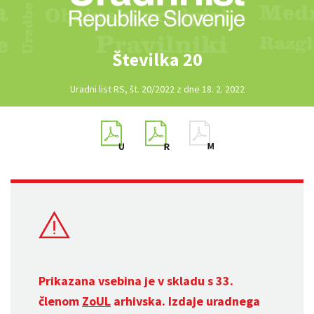
Številka 20
Uradni list RS, št. 20/2022 z dne 18. 2. 2022
Prikazana vsebina je v skladu s 33.
členom
ZoUL
arhivska. Izdaje uradnega