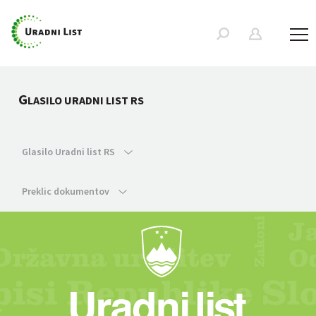
G
LASILO URADNI LIST RS
Glasilo Uradni list RS
Preklic dokumentov