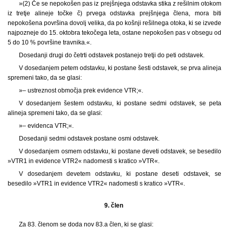
»(2) Če se nepokošen pas iz prejšnjega odstavka stika z rešilnim otokom
iz tretje alineje točke č) prvega odstavka prejšnjega člena, mora biti
nepokošena površina dovolj velika, da po košnji rešilnega otoka, ki se izvede
najpozneje do 15. oktobra tekočega leta, ostane nepokošen pas v obsegu od
5 do 10 % površine travnika.«.
Dosedanji drugi do četrti odstavek postanejo tretji do peti odstavek.
V dosedanjem petem odstavku, ki postane šesti odstavek, se prva alineja
spremeni tako, da se glasi:
»– ustreznost območja prek evidence VTR;«.
V dosedanjem šestem odstavku, ki postane sedmi odstavek, se peta
alineja spremeni tako, da se glasi:
»– evidenca VTR;«.
Dosedanji sedmi odstavek postane osmi odstavek.
V dosedanjem osmem odstavku, ki postane deveti odstavek, se besedilo
»VTR1 in evidence VTR2« nadomesti s kratico »VTR«.
V dosedanjem devetem odstavku, ki postane deseti odstavek, se
besedilo »VTR1 in evidence VTR2« nadomesti s kratico »VTR«.
9. člen
Za 83. členom se doda nov 83.a člen, ki se glasi: