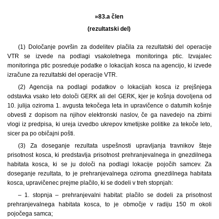
»83.a člen
(rezultatski del)
(1) Določanje površin za dodelitev plačila za rezultatski del operacije
VTR se izvede na podlagi vsakoletnega monitoringa ptic. Izvajalec
monitoringa ptic posreduje podatke o lokacijah kosca na agencijo, ki izvede
izračune za rezultatski del operacije VTR.
(2) Agencija na podlagi podatkov o lokacijah kosca iz prejšnjega
odstavka vsako leto določi GERK ali del GERK, kjer je košnja dovoljena od
10. julija oziroma 1. avgusta tekočega leta in upravičence o datumih košnje
obvesti z dopisom na njihov elektronski naslov, če ga navedejo na zbirni
vlogi iz predpisa, ki ureja izvedbo ukrepov kmetijske politike za tekoče leto,
sicer pa po običajni pošti.
(3) Za doseganje rezultata uspešnosti upravljanja travnikov šteje
prisotnost kosca, ki predstavlja prisotnost prehranjevalnega in gnezdilnega
habitata kosca, ki se ju določi na podlagi lokacije pojočih samcev. Za
doseganje rezultata, to je prehranjevalnega oziroma gnezdilnega habitata
kosca, upravičenec prejme plačilo, ki se dodeli v treh stopnjah:
– 1. stopnja – prehranjevalni habitat: plačilo se dodeli za prisotnost
prehranjevalnega habitata kosca, to je območje v radiju 150 m okoli
pojočega samca;