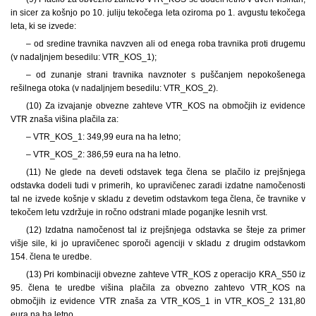
in sicer za košnjo po 10. juliju tekočega leta oziroma po 1. avgustu tekočega
leta, ki se izvede:
– od sredine travnika navzven ali od enega roba travnika proti drugemu
(v nadaljnjem besedilu: VTR_KOS_1);
– od zunanje strani travnika navznoter s puščanjem nepokošenega
rešilnega otoka (v nadaljnjem besedilu: VTR_KOS_2).
(10) Za izvajanje obvezne zahteve VTR_KOS na območjih iz evidence
VTR znaša višina plačila za:
– VTR_KOS_1: 349,99 eura na ha letno;
– VTR_KOS_2: 386,59 eura na ha letno.
(11) Ne glede na deveti odstavek tega člena se plačilo iz prejšnjega
odstavka dodeli tudi v primerih, ko upravičenec zaradi izdatne namočenosti
tal ne izvede košnje v skladu z devetim odstavkom tega člena, če travnike v
tekočem letu vzdržuje in ročno odstrani mlade poganjke lesnih vrst.
(12) Izdatna namočenost tal iz prejšnjega odstavka se šteje za primer
višje sile, ki jo upravičenec sporoči agenciji v skladu z drugim odstavkom
154. člena te uredbe.
(13) Pri kombinaciji obvezne zahteve VTR_KOS z operacijo KRA_S50 iz
95. člena te uredbe višina plačila za obvezno zahtevo VTR_KOS na
območjih iz evidence VTR znaša za VTR_KOS_1 in VTR_KOS_2 131,80
eura na ha letno.