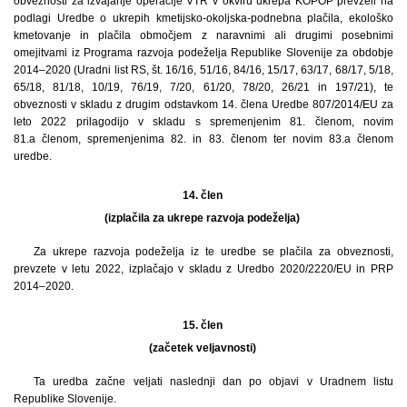
obveznosti za izvajanje operacije VTR v okviru ukrepa KOPOP prevzeli na
podlagi Uredbe o ukrepih kmetijsko-okoljska-podnebna plačila, ekološko
kmetovanje in plačila območjem z naravnimi ali drugimi posebnimi
omejitvami iz Programa razvoja podeželja Republike Slovenije za obdobje
2014–2020 (Uradni list RS, št. 16/16, 51/16, 84/16, 15/17, 63/17, 68/17, 5/18,
65/18, 81/18, 10/19, 76/19, 7/20, 61/20, 78/20, 26/21 in 197/21), te
obveznosti v skladu z drugim odstavkom 14. člena Uredbe 807/2014/EU za
leto 2022 prilagodijo v skladu s spremenjenim 81. členom, novim
81.a členom, spremenjenima 82. in 83. členom ter novim 83.a členom
uredbe.
14. člen
(izplačila za ukrepe razvoja podeželja)
Za ukrepe razvoja podeželja iz te uredbe se plačila za obveznosti,
prevzete v letu 2022, izplačajo v skladu z Uredbo 2020/2220/EU in PRP
2014–2020.
15. člen
(začetek veljavnosti)
Ta uredba začne veljati naslednji dan po objavi v Uradnem listu
Republike Slovenije.