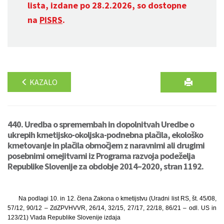
lista, izdane po 28.2.2026, so dostopne
na
PISRS
.
KAZALO
440. Uredba o spremembah in dopolnitvah Uredbe o
ukrepih kmetijsko-okoljska-podnebna plačila, ekološko
kmetovanje in plačila območjem z naravnimi ali drugimi
posebnimi omejitvami iz Programa razvoja podeželja
Republike Slovenije za obdobje 2014–2020, stran 1192.
Na podlagi 10. in 12. člena Zakona o kmetijstvu (Uradni list RS, št. 45/08,
57/12, 90/12 – ZdZPVHVVR, 26/14, 32/15, 27/17, 22/18, 86/21 – odl. US in
123/21) Vlada Republike Slovenije izdaja