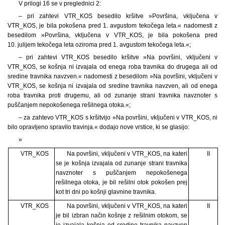
V prilogi 16 se v preglednici 2:
– pri zahtevi VTR_KOS besedilo kršitve »Površina, vključena v
VTR_KOS, je bila pokošena pred 1. avgustom tekočega leta.« nadomesti z
besedilom »Površina, vključena v VTR_KOS, je bila pokošena pred
10. julijem tekočega leta oziroma pred 1. avgustom tekočega leta.«;
– pri zahtevi VTR_KOS besedilo kršitve »Na površini, vključeni v
VTR_KOS, se košnja ni izvajala od enega roba travnika do drugega ali od
sredine travnika navzven.« nadomesti z besedilom »Na površini, vključeni v
VTR_KOS, se košnja ni izvajala od sredine travnika navzven, ali od enega
roba travnika proti drugemu, ali od zunanje strani travnika navznoter s
puščanjem nepokošenega rešilnega otoka.«;
– za zahtevo VTR_KOS s kršitvijo »Na površini, vključeni v VTR_KOS, ni
bilo opravljeno spravilo travinja.« dodajo nove vrstice, ki se glasijo:
»
VTR_KOS
Na površini, vključeni v VTR_KOS, na kateri
II
se je košnja izvajala od zunanje strani travnika
navznoter s puščanjem nepokošenega
rešilnega otoka, je bil rešilni otok pokošen prej
kot tri dni po košnji glavnine travnika.
VTR_KOS
Na površini, vključeni v VTR_KOS, na kateri
II
je bil izbran način košnje z rešilnim otokom, se