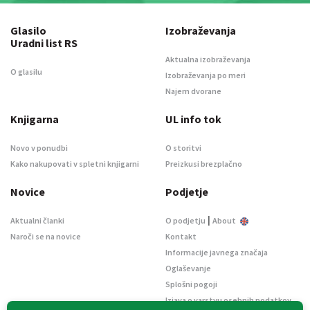
Glasilo
Izobraževanja
Uradni list RS
Aktualna izobraževanja
O glasilu
Izobraževanja po meri
Najem dvorane
Knjigarna
UL info tok
Novo v ponudbi
O storitvi
Kako nakupovati v spletni knjigarni
Preizkusi brezplačno
Novice
Podjetje
|
Aktualni članki
O podjetju
About
Naroči se na novice
Kontakt
Informacije javnega značaja
Oglaševanje
Splošni pogoji
Izjava o varstvu osebnih podatkov