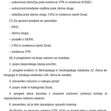
– ustreznost območja prek evidence VTR in evidence KOSEC;
– ustreznost kmetijske rastline prek zbirne vloge;
– obtežba prek zbirne vloge, CRG in evidence rejnih živali.
(7) Za upravni pregled se uporabijo:
– RKG;
– zbirna vloga;
– podatki o GERK;
– CRG in evidenca rejnih živali;
– evidenca VTR.
(8) S pregledom na kraju samem se izvedejo:
1. popis dejanskega stanja površin;
2. pregled evidenc iz štirinajstega in šestnajstega odstavka 22. člena ter
drugega in šestega odstavka 146. člena te uredbe;
3. preveritev računov o nakupu gnojil;
4. popis vrste in kategorije živali;
5. pregled skice travnika z vrisanim načinom (smerjo) košnje in
nepokošenim rešilnim otokom;
6. preveritev, ali je bilo opravljeno spravilo travinja.
(9) Plačilo za obvezno zahtevo VTR_KOS se dodeli letno v dveh višinah,