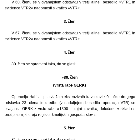
V 60. členu se v dvanajstem odstavku v tretji alineji besedilo »VTR1 in
evidence VTR2« nadomesti s kratico »VTR«.
3. člen
V 67. členu se v dvanajstem odstavku v tretji alineji besedilo »VTR1 in
evidence VTR2« nadomesti s kratico »VTR«.
4. člen
80. člen se spremeni tako, da se glasi:
»80. člen
(vrsta rabe GERK)
Operacija Habitati ptic vlažnih ekstenzivnih travnikov iz 9. točke drugega
odstavka 23. člena te uredbe (v nadaljnjem besedilu: operacija VTR) se
izvaja na GERK z vrsto rabe »1300 – trajni travnik«, določene v skladu s
predpisom, ki ureja register kmetijskih gospodarstev.«.
5. člen
81. člen se spremeni tako, da se glasi: