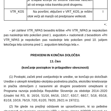
je izvajala košnja od sredine travnika navzven
ali od enega roba travnika proti drugemu.
VTR_KOS
Na površini, vključeni v VRT_KOS, je rešilni
I
otok večji ali manjši od predpisane velikosti.
«;
– pri zahtevi VTR_NPAS besedilo kršitve »Pri VTR_NPAS je nepokošen
pas naslednje leto pokošen pred 1. avgustom.« nadomesti z besedilom »Pri
VTR_NPAS je nepokošen pas naslednje leto pokošen pred 10. julijem
tekočega leta oziroma pred 1. avgustom tekočega leta.«.
PREHODNI IN KONČNA DOLOČBA
13. člen
(končanje postopkov in prilagoditev obveznosti)
(1) Postopki, začeti pred uveljavitvijo te uredbe, se končajo po določbah
Uredbe o ukrepih kmetijsko-okoljska-podnebna plačila, ekološko kmetovanje
in plačila območjem z naravnimi ali drugimi posebnimi omejitvami iz
Programa razvoja podeželja Republike Slovenije za obdobje 2014–2020
(Uradni list RS, št. 16/16, 51/16, 84/16, 15/17, 63/17, 68/17, 5/18, 65/18,
81/18, 10/19, 76/19, 7/20, 61/20, 78/20, 26/21 in 197/21).
(2) Ne glede na prejšnji odstavek se upravičencem, ki so petletne