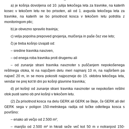
a) je košnja dovoljena od 10. julija tekočega leta za travnike, na katerih
kosec v tekočem letu ne bo prisoten, ali od 1. avgusta tekočega leta za
travnike, na katerih se bo prisotnost kosca v tekočem letu potrdila z
monitoringom ptic;
b) je obvezno spravilo travinja;
c) velja popolna prepoved gnojenja, mulčenja in paše čez vse leto;
č) je treba košnjo izvajati od:
– sredine travnika navzven,
– od enega roba travnika proti drugemu ali
– od zunanje strani travnika navznoter s puščanjem nepokošenega
rešilnega otoka, ki na najožjem delu meri najmanj 10 m, na najširšem pa
največ 20 m, in se mora pokositi najpozneje do 15. oktobra tekočega leta,
vendar ne prej kot tri dni po košnji glavnine travnika;
d) pri košnji od zunanje strani travnika navznoter se nepokošen rešilni
otok pusti samo ob prvi košnji v tekočem letu.
(2) Za prisotnost kosca na delu GERK ali GERK se šteje, če GERK ali del
GERK sega v poligon 150-metrskega radija od točke odkritega kosca s
površino:
– enako ali večjo od 2.500 m²;
– manjšo od 2.500 m² in hkrati seže več kot 50 m v notranjost 150-