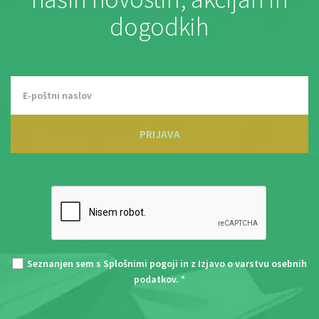
dogodkih
PRIJAVA
Seznanjen sem s
Splošnimi pogoji
in z
Izjavo o varstvu osebnih
podatkov
. *