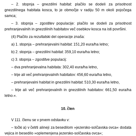
– 2. stopnja – gnezdilni habitat: plačilo se dodeli za prisotnost
gnezdilnega habitata kosca, to je območje v radiju 50 m okoli pojočega
samca;
– 3. stopnja – zgostitev populacije: plačilo se dodeli za prisotnost
prehranjevalnih in gnezdilnih habitatov več osebkov kosca na isti površini.
(4) Plačilo za rezultatski del operacije znaša:
a) 1. stopnja – prehranjevalni habitat: 151,20 eura/ha letno;
b) 2. stopnja – gnezdilni habitat: 359,10 eura/ha letno;
c) 3. stopnja – zgostitve populacij:
– dva prehranjevalna habitata: 302,40 eura/ha letno,
– trije ali več prehranjevalnih habitatov: 456,60 eura/ha letno,
– prehranjevalni habitat in gnezdilni habitat: 510,30 eura/ha letno,
– trije ali več prehranjevalnih in gnezdilnih habitatov: 661,50 eura/ha
letno.«.
10. člen
V 111. členu se v prvem odstavku v:
– točki a) v četrti alineji za besedilom »jezersko-solčavska ovca« dodata
vejica in besedilo »oplemenjena jezersko-solčavska ovca«;