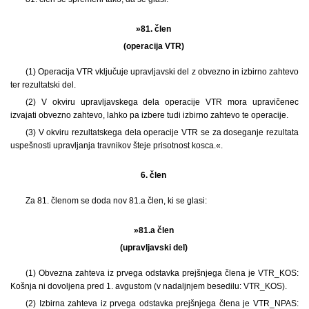
»81. člen
(operacija VTR)
(1) Operacija VTR vključuje upravljavski del z obvezno in izbirno zahtevo
ter rezultatski del.
(2) V okviru upravljavskega dela operacije VTR mora upravičenec
izvajati obvezno zahtevo, lahko pa izbere tudi izbirno zahtevo te operacije.
(3) V okviru rezultatskega dela operacije VTR se za doseganje rezultata
uspešnosti upravljanja travnikov šteje prisotnost kosca.«.
6. člen
Za 81. členom se doda nov 81.a člen, ki se glasi:
»81.a člen
(upravljavski del)
(1) Obvezna zahteva iz prvega odstavka prejšnjega člena je VTR_KOS:
Košnja ni dovoljena pred 1. avgustom (v nadaljnjem besedilu: VTR_KOS).
(2) Izbirna zahteva iz prvega odstavka prejšnjega člena je VTR_NPAS: