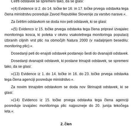
Četrti odstavek se spremeni tako, da se glasi:
»(4) Evidence iz 2. do 14. točke ter 16. in 17. točke prvega odstavka tega
člena ministrstvu posreduje Zavod Republike Slovenije za varstvo narave.«.
Za četrtim odstavkom se doda nov peti odstavek, ki se glasi:
»(5) Evidenco iz 15. točke prvega odstavka tega člena pripravi izvajalec
monitoringa kosca, ki poteka v okviru vsakoletnega monitoringa populacij
izbranih ciljnih vrst ptic na območjih Natura 2000 (v nadaljnjem besedilu:
monitoring ptic).«.
Dosedanji peti do enajsti odstavek postanejo šesti do dvanajsti odstavek.
Dosedanji dvanajsti odstavek, ki postane trinajsti odstavek, se spremeni
tako, da se glasi:
»(13) Evidence iz 1. do 14. točke in 16. do 23. točke prvega odstavka
tega člena agenciji posreduje ministrstvo.«.
Za novim trinajstim odstavkom se doda nov štirinajsti odstavek, ki se
glasi:
»(14) Evidenco iz 15. točke prvega odstavka tega člena agenciji
posreduje izvajalec monitoringa ptic najpozneje do 20. junija tekočega
leta.«.
2. člen