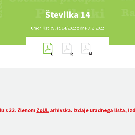
Številka 14
Uradni list RS, št. 14/2022 z dne 3. 2. 2022
du s 33. členom
ZoUL
arhivska. Izdaje uradnega lista, iz