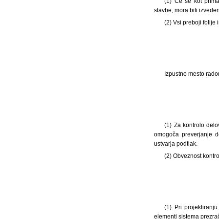
(1) Če se kot prima
stavbe, mora biti izveden
(2) Vsi preboji folije
Izpustno mesto rado
(1) Za kontrolo del
omogoča preverjanje de
ustvarja podtlak.
(2) Obveznost kontro
(1) Pri projektiran
elementi sistema prezra