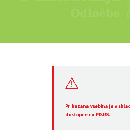
Prikazana vsebina je v skla
dostopne na
PISRS
.