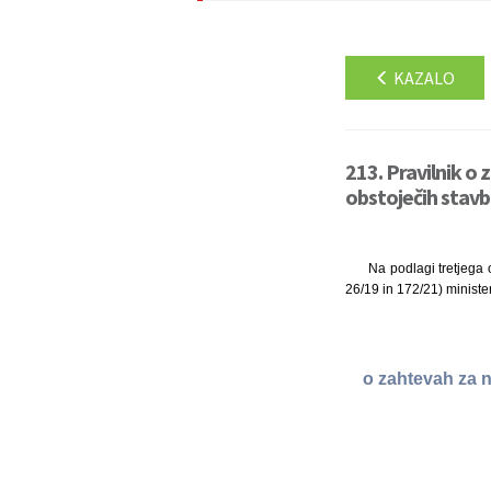
KAZALO
213. Pravilnik o
obstoječih stavb 
Na podlagi tretjega o
26/19 in 172/21) minister
o zahtevah za n