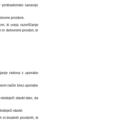
r protiradonsko sanacijo
elovne prostore.
om, ki ureja razvrščanje
in delovnimi prostori, ki
vajanje radona z uporabo
asivni način brez uporabe
obstoječi stavbi tako, da
bstoječi stavbi.
in bivalnih prostorih, ki