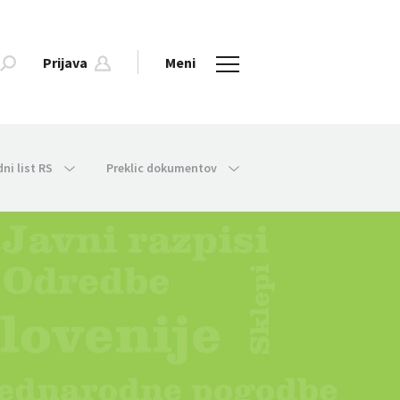
Prijava
Meni
dni list RS
Preklic dokumentov