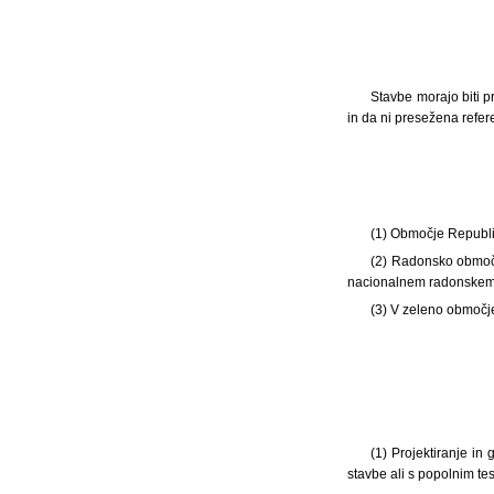
Stavbe morajo biti p
in da ni presežena refer
(1) Območje Republi
(2) Radonsko območje
nacionalnem radonskem p
(3) V zeleno območj
(1) Projektiranje i
stavbe ali s popolnim te