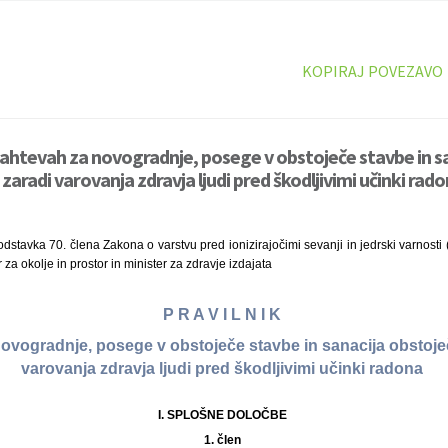
KOPIRAJ POVEZAVO
 zahtevah za novogradnje, posege v obstoječe stavbe in s
zaradi varovanja zdravja ljudi pred škodljivimi učinki rado
dstavka 70. člena Zakona o varstvu pred ionizirajočimi sevanji in jedrski varnosti (
 za okolje in prostor in minister za zdravje izdajata
P R A V I L N I K
ovogradnje, posege v obstoječe stavbe in sanacija obstoje
varovanja zdravja ljudi pred škodljivimi učinki radona
I. SPLOŠNE DOLOČBE
1. člen