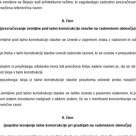
 zemljine se štejejo tudi arhitekturne rešitve, ki zagotavljajo zadostno prezračevanj
resežena referenčna raven.
8. člen
(prezračevanje zemljine pod talno konstrukcijo stavbe na radonskem območju
emljine pod talno konstrukcijo stavbe se izvede z zajemom zraka z radonom in 
je treba v talni konstrukciji stavbe izvesti radonski razvod, ki se izvede v prepust
lojem iz prejšnjega odstavka mora biti položena folija, katere namen je, da se ob
 sloja v talni konstrukciji.
epustnega sloja iz talne konstrukcije stavbe praviloma odvede preko navpi
zemljine pod talno konstrukcijo stavbe se lahko izvede s pasivnim sistemom, ki pa
vni sistem enostavno nadgradi v aktivni sistem, če se z meritvami koncentracije r
erenčne ravni.
9. člen
(popolno tesnjenje talne konstrukcije pri gradnjah na radonskem območju)