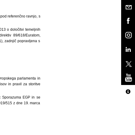
 pod referenčno ravnjo, s
13 o določitvi temeljnih
irektiv 89/618/Euratom,
), zadnjič popravljena s
Evropskega parlamenta in
ov in pravil za storitve
benic Sporazuma EGP in se
 2019/515 z dne 19. marca