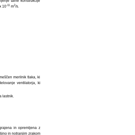
jenje talne konstrukcije
-11
2
x 10
m
/s.
eščen merilnik tlaka, ki
ovanje ventilatorja, ki
 lastnik.
 grajena in opremljena z
jino in notranjim zrakom