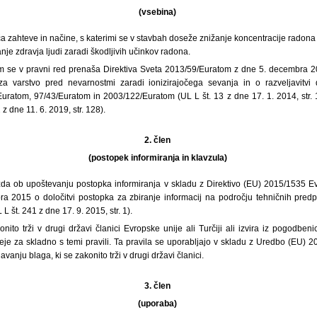
(vsebina)
oča zahteve in načine, s katerimi se v stavbah doseže znižanje koncentracije radona
nje zdravja ljudi zaradi škodljivih učinkov radona.
om se v pravni red prenaša Direktiva Sveta 2013/59/Euratom z dne 5. decembra 20
za varstvo pred nevarnostmi zaradi ionizirajočega sevanja in o razveljavitvi d
uratom, 97/43/Euratom in 2003/122/Euratom (UL L št. 13 z dne 17. 1. 2014, str. 1
 dne 11. 6. 2019, str. 128).
2. člen
(postopek informiranja in klavzula)
 izda ob upoštevanju postopka informiranja v skladu z Direktivo (EU) 2015/1535 
a 2015 o določitvi postopka za zbiranje informacij na področju tehničnih predpis
L št. 241 z dne 17. 9. 2015, str. 1).
onito trži v drugi državi članici Evropske unije ali Turčiji ali izvira iz pogod
 šteje za skladno s temi pravili. Ta pravila se uporabljajo v skladu z Uredbo (EU)
nju blaga, ki se zakonito trži v drugi državi članici.
3. člen
(uporaba)