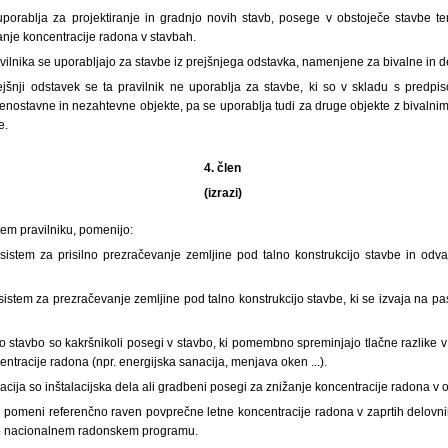
 uporablja za projektiranje in gradnjo novih stavb, posege v obstoječe stavbe te
anje koncentracije radona v stavbah.
vilnika se uporabljajo za stavbe iz prejšnjega odstavka, namenjene za bivalne in d
jšnji odstavek se ta pravilnik ne uporablja za stavbe, ki so v skladu s predpis
nostavne in nezahtevne objekte, pa se uporablja tudi za druge objekte z bivalnimi 
e.
4. člen
(izrazi)
 tem pravilniku, pomenijo:
e sistem za prisilno prezračevanje zemljine pod talno konstrukcijo stavbe in od
 sistem za prezračevanje zemljine pod talno konstrukcijo stavbe, ki se izvaja na p
o stavbo so kakršnikoli posegi v stavbo, ki pomembno spreminjajo tlačne razlike v 
entracije radona (npr. energijska sanacija, menjava oken ...).
acija so inštalacijska dela ali gradbeni posegi za znižanje koncentracije radona v o
pomeni referenčno raven povprečne letne koncentracije radona v zaprtih delovnih 
 o nacionalnem radonskem programu.