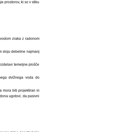
e prostorov, ki so v stiku
)
odvodom zraka z radonom
nem sloju debeline najmanj
 izdelavi temeljne plošče
čnega dvižnega voda do
 mora biti projektiran in
adona ugotovi, da pasivni