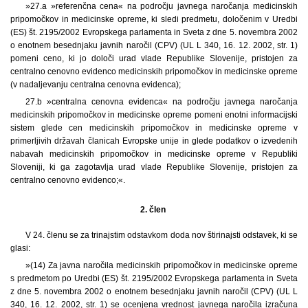
»27.a »referenčna cena« na področju javnega naročanja medicinskih
pripomočkov in medicinske opreme, ki sledi predmetu, določenim v Uredbi
(ES) št. 2195/2002 Evropskega parlamenta in Sveta z dne 5. novembra 2002
o enotnem besednjaku javnih naročil (CPV) (UL L 340, 16. 12. 2002, str. 1)
pomeni ceno, ki jo določi urad vlade Republike Slovenije, pristojen za
centralno cenovno evidenco medicinskih pripomočkov in medicinske opreme
(v nadaljevanju centralna cenovna evidenca);
27.b »centralna cenovna evidenca« na področju javnega naročanja
medicinskih pripomočkov in medicinske opreme pomeni enotni informacijski
sistem glede cen medicinskih pripomočkov in medicinske opreme v
primerljivih državah članicah Evropske unije in glede podatkov o izvedenih
nabavah medicinskih pripomočkov in medicinske opreme v Republiki
Sloveniji, ki ga zagotavlja urad vlade Republike Slovenije, pristojen za
centralno cenovno evidenco;«.
2. člen
V 24. členu se za trinajstim odstavkom doda nov štirinajsti odstavek, ki se
glasi:
»(14) Za javna naročila medicinskih pripomočkov in medicinske opreme
s predmetom po Uredbi (ES) št. 2195/2002 Evropskega parlamenta in Sveta
z dne 5. novembra 2002 o enotnem besednjaku javnih naročil (CPV) (UL L
340, 16. 12. 2002, str. 1) se ocenjena vrednost javnega naročila izračuna