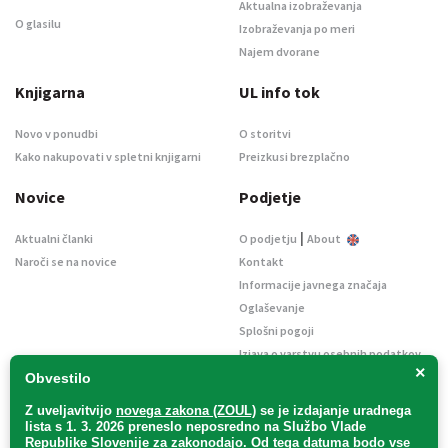
Aktualna izobraževanja
O glasilu
Izobraževanja po meri
Najem dvorane
Knjigarna
UL info tok
Novo v ponudbi
O storitvi
Kako nakupovati v spletni knjigarni
Preizkusi brezplačno
Novice
Podjetje
|
Aktualni članki
O podjetju
About
Naroči se na novice
Kontakt
Informacije javnega značaja
Oglaševanje
Splošni pogoji
Izjava o varstvu osebnih podatkov
×
E-dražbe
Obvestilo
Z uveljavitvijo
novega zakona (ZOUL)
se je
izdajanje uradnega
lista s 1. 3. 2026 preneslo
neposredno
na Službo Vlade
Republike Slovenije za zakonodajo
. Od tega datuma bodo vse