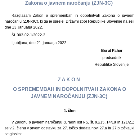
Zakona o javnem naročanju (ZJN-3C)
Razglašam Zakon o spremembah in dopolnitvah Zakona o javnem
naročanju (ZJN-3C), ki ga je sprejel Državni zbor Republike Slovenije na seji
dne 13. januarja 2022.
Št. 003-02-1/2022-2
Ljubljana, dne 21. januarja 2022
Borut Pahor
predsednik
Republike Slovenije
Z A K O N
O SPREMEMBAH IN DOPOLNITVAH ZAKONA O
JAVNEM NAROČANJU (ZJN-3C)
1.
člen
V Zakonu o javnem naročanju (Uradni list RS, št. 91/15, 14/18 in 121/21)
se v 2. členu v prvem odstavku za 27. točko dodata novi 27.a in 27.b točka, ki
se glasita: