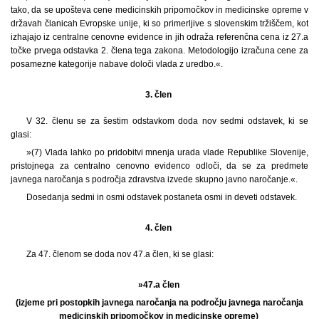
tako, da se upošteva cene medicinskih pripomočkov in medicinske opreme v
državah članicah Evropske unije, ki so primerljive s slovenskim tržiščem, kot
izhajajo iz centralne cenovne evidence in jih odraža referenčna cena iz 27.a
točke prvega odstavka 2. člena tega zakona. Metodologijo izračuna cene za
posamezne kategorije nabave določi vlada z uredbo.«.
3. člen
V 32. členu se za šestim odstavkom doda nov sedmi odstavek, ki se
glasi:
»(7) Vlada lahko po pridobitvi mnenja urada vlade Republike Slovenije,
pristojnega za centralno cenovno evidenco odloči, da se za predmete
javnega naročanja s področja zdravstva izvede skupno javno naročanje.«.
Dosedanja sedmi in osmi odstavek postaneta osmi in deveti odstavek.
4. člen
Za 47. členom se doda nov 47.a člen, ki se glasi:
»47.a člen
(izjeme pri postopkih javnega naročanja na področju javnega naročanja
medicinskih pripomočkov in medicinske opreme)