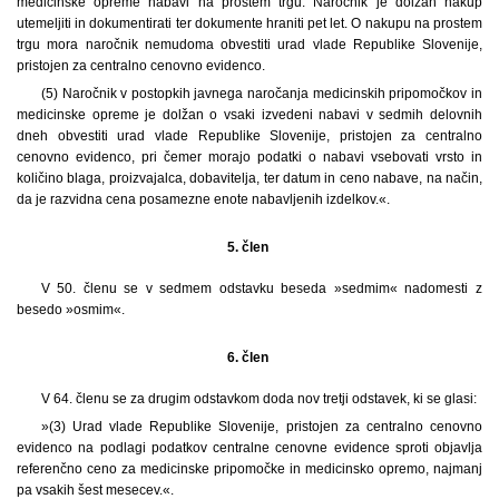
medicinske opreme nabavi na prostem trgu. Naročnik je dolžan nakup
utemeljiti in dokumentirati ter dokumente hraniti pet let. O nakupu na prostem
trgu mora naročnik nemudoma obvestiti urad vlade Republike Slovenije,
pristojen za centralno cenovno evidenco.
(5) Naročnik v postopkih javnega naročanja medicinskih pripomočkov in
medicinske opreme je dolžan o vsaki izvedeni nabavi v sedmih delovnih
dneh obvestiti urad vlade Republike Slovenije, pristojen za centralno
cenovno evidenco, pri čemer morajo podatki o nabavi vsebovati vrsto in
količino blaga, proizvajalca, dobavitelja, ter datum in ceno nabave, na način,
da je razvidna cena posamezne enote nabavljenih izdelkov.«.
5. člen
V 50. členu se v sedmem odstavku beseda »sedmim« nadomesti z
besedo »osmim«.
6. člen
V 64. členu se za drugim odstavkom doda nov tretji odstavek, ki se glasi:
»(3) Urad vlade Republike Slovenije, pristojen za centralno cenovno
evidenco na podlagi podatkov centralne cenovne evidence sproti objavlja
referenčno ceno za medicinske pripomočke in medicinsko opremo, najmanj
pa vsakih šest mesecev.«.