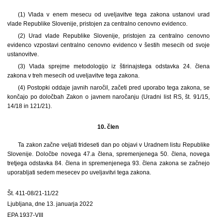
(1) Vlada v enem mesecu od uveljavitve tega zakona ustanovi urad
vlade Republike Slovenije, pristojen za centralno cenovno evidenco.
(2) Urad vlade Republike Slovenije, pristojen za centralno cenovno
evidenco vzpostavi centralno cenovno evidenco v šestih mesecih od svoje
ustanovitve.
(3) Vlada sprejme metodologijo iz štirinajstega odstavka 24. člena
zakona v treh mesecih od uveljavitve tega zakona.
(4) Postopki oddaje javnih naročil, začeti pred uporabo tega zakona, se
končajo po določbah Zakon o javnem naročanju (Uradni list RS, št. 91/15,
14/18 in 121/21).
10. člen
Ta zakon začne veljati trideseti dan po objavi v Uradnem listu Republike
Slovenije. Določbe novega 47.a člena, spremenjenega 50. člena, novega
tretjega odstavka 84. člena in spremenjenega 93. člena zakona se začnejo
uporabljati sedem mesecev po uveljavitvi tega zakona.
Št. 411-08/21-11/22
Ljubljana, dne 13. januarja 2022
EPA 1937-VIII