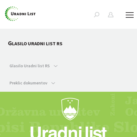
G
LASILO URADNI LIST RS
Glasilo Uradni list RS
Preklic dokumentov