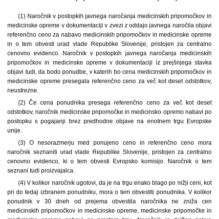
(1) Naročnik v postopkih javnega naročanja medicinskih pripomočkov in
medicinske opreme v dokumentaciji v zvezi z oddajo javnega naročila objavi
referenčno ceno za nabavo medicinskih pripomočkov in medicinske opreme
in o tem obvesti urad vlade Republike Slovenije, pristojen za centralno
cenovno evidenco. Naročnik v postopkih javnega naročanja medicinskih
pripomočkov in medicinske opreme v dokumentaciji iz prejšnjega stavka
objavi tudi, da bodo ponudbe, v katerih bo cena medicinskih pripomočkov in
medicinske opreme presegala referenčno ceno za več kot deset odstotkov,
neustrezne.
(2) Če cena ponudnika presega referenčno ceno za več kot deset
odstotkov, naročnik medicinske pripomočke in medicinsko opremo nabavi po
postopku s pogajanji brez predhodne objave na enotnem trgu Evropske
unije.
(3) O nesorazmerju med ponujeno ceno in referenčno ceno mora
naročnik seznaniti urad vlade Republike Slovenije, pristojen za centralno
cenovno evidenco, ki o tem obvesti Evropsko komisijo. Naročnik o tem
seznani tudi proizvajalca.
(4) V kolikor naročnik ugotovi, da je na trgu enako blago po nižji ceni, kot
pri do tedaj izbranem ponudniku, mora o tem obvestiti ponudnika. V kolikor
ponudnik v 30 dneh od prejema obvestila naročnika ne zniža cen
medicinskih pripomočkov in medicinske opreme, medicinske pripomočke in