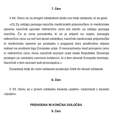
7. člen
V 84. členu se za drugim odstavkom doda nov tretji odstavek, ki se glasi:
»(3) Za oddajo javnega naročila medicinskih pripomočkov in medicinske
opreme naročnik uporabi referenčno ceno kot merilo za oddajo javnega
naročila. Če je cena ponudnika, ki se je prijavil na razpis, presegla
referenčno ceno za več kot deset odstotkov, naročnik medicinske pripomočke
in medicinsko opremo po postopku s pogajanji brez predhodne objave
nabavi na enotnem trgu Evropske unije. O nesorazmerju med ponujeno ceno
in referenčno ceno mora naročnik seznani urad vlade Republike Slovenije
pristojen za centralno cenovno evidenco, ki o tem obvesti Evropsko komisijo.
Naročnik o tem seznani tudi proizvajalca.«.
Dosedanji tretji do osmi odstavek postanejo četrti do deveti odstavek.
8. člen
V 93. členu se v prvem odstavku beseda »petim« nadomesti z besedo
»šestim«.
PREHODNA IN KONČNA DOLOČBA
9. člen