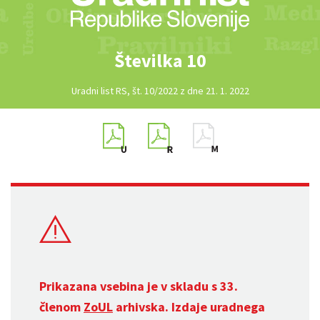
Številka 10
Uradni list RS, št. 10/2022 z dne 21. 1. 2022
Prikazana vsebina je v skladu s 33.
členom
ZoUL
arhivska. Izdaje uradnega