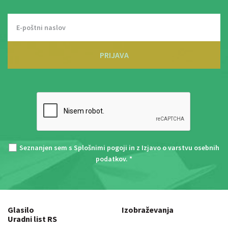
PRIJAVA
Seznanjen sem s
Splošnimi pogoji
in z
Izjavo o varstvu osebnih
podatkov
. *
Glasilo
Izobraževanja
Uradni list RS