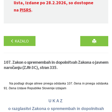
lista, izdane po 28.2.2026, so dostopne
na
PISRS
.
KAZALO
107. Zakon o spremembah in dopolnitvah Zakona o javnem
naročanju (ZJN-3C), stran 335.
Na podlagi druge alinee prvega odstavka 107. člena in prvega odstavka
91. člena Ustave Republike Slovenije izdajam
U K A Z
o razglasitvi Zakona o spremembah in dopolnitvah