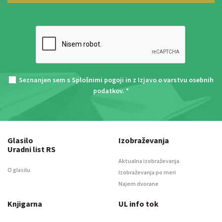
Seznanjen sem s
Splošnimi pogoji
in z
Izjavo o varstvu osebnih
podatkov
. *
Glasilo
Izobraževanja
Uradni list RS
Aktualna izobraževanja
O glasilu
Izobraževanja po meri
Najem dvorane
Knjigarna
UL info tok