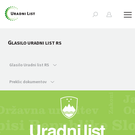
G
LASILO URADNI LIST RS
Glasilo Uradni list RS
Preklic dokumentov