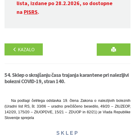
lista, izdane po 28.2.2026, so dostopne
na
PISRS
.
KAZALO
54. Sklep o skrajšanju časa trajanja karantene pri nalezljivi
bolezni COVID-19, stran 140.
Na podlagi četrtega odstavka 19. člena Zakona o nalezljivih boleznih
(Uradni list RS, št. 33/06 – uradno prečiščeno besedilo, 49/20 – ZIUZEOP,
142/20, 175/20 – ZIUOPDVE, 15/21 – ZDUOP in 82/21) je Vlada Republike
Slovenije sprejela
S K L E P