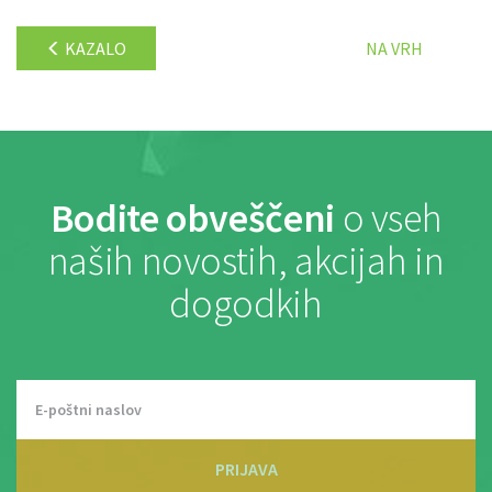
KAZALO
NA VRH
Bodite obveščeni
o vseh
naših novostih, akcijah in
dogodkih
PRIJAVA