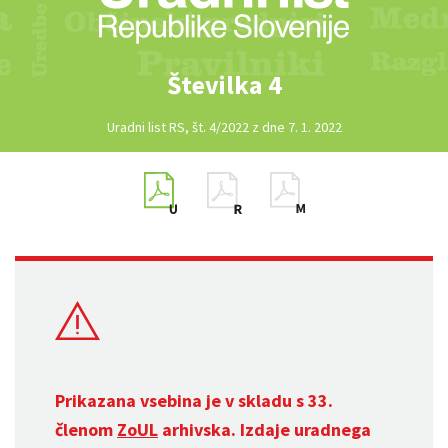
Številka 4
Uradni list RS, št. 4/2022 z dne 7. 1. 2022
Prikazana vsebina je v skladu s 33.
členom
ZoUL
arhivska. Izdaje uradnega